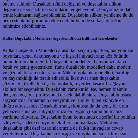
öneme sahiptir. Duşakabin fitili değişimi ve duşakabin silikon
değişimi ile su sızdırma sorunlarını engelleyebilir, banyonuzun daha
temiz kalmasını sağlayabilirsiniz. Duşakabin silikon yenileme ile de
hem estetik bir görünüm elde edebilir hem de su kaçağı riskini
minimize edebilirsiniz.
Kullar Duşakabin Modelleri Seçerken Dikkat Edilmesi Gerekenler
Kullar Duşakabin Modelleri arasından seçim yaparken, banyonuzun
boyutları, genel dekorasyonu ve kişisel ihtiyaçlarınız göz önünde
bulundurulmalıdır. Şeffaf duşakabin modelleri, banyonuzu daha
ferah ve geniş gösterirken, füme duşakabin modelleri daha modern
ve gizemli bir atmosfer yaratır. Mika duşakabin modelleri, hafifliği
ve dayanıklılığı ile tercih edilebilir. İki duvar arası duşakabin
çözümleri, özellikle köşe banyolar için yerden tasarruf sağlayan
akıllıca bir seçenektir. Duşakabin camı kırıldı ise, hemen bizimle
iletişime geçerek profesyonel destek alabilirsiniz. Duşakabin ustası
arayışınızda, firmamızın deneyimli ve işini iyi bilen ekibiyle en
doğru adrestesiniz. Duşakabin satışı konusunda da geniş bir ürün
yelpazesi sunarak, ihtiyaçlarınıza en uygun çözümü bulmanıza
yardımcı oluyoruz. Duşakabin fiyatı konusunda da şeffaf bir politika
izleyerek, sizlere en uygun teklifleri sunmaktayız. Metrobüs
duşakabin gibi özel tasarımlarımızla da farklı ihtiyaçlara cevap
verebiliyoruz. Duşakabin su kaçağı ve duşakabin su sızdırma su