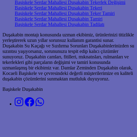
Başiskele Serdar Mahallesi Duşakabin Tekerlek Değişimi
Başiskele Serdar Mahallesi Duşakabin Tekeri
Başiskele Serdar Mahallesi Duşakabin Teker Tamiri
Başiskele Serdar Mahallesi Duşakabin Tamiri
Başiskele Serdar Mahallesi Duşakabin Tadilatı
Duşakabin montajı konusunda uzman ekibimiz, ürünlerinizi titizlikle
yerleştirerek uzun yıllar sorunsuz kullanım garantisi sunar.
Duşakabin Su Kaçağı ve Sızdırma Sorunları Duşakabinlerinizden su
sızıntısı yaşıyorsanız, sorununuzu tespit edip kalıcı çözümler
sunuyoruz. Duşakabin camları, fitilleri, mıknatısları, rulmanları ve
tekerlekleri gibi parçaların değişimi ve tamiri konusunda
uzmanlaşmış bir ekibimiz var. Damlar Zeminden Duşakabin olarak,
Kocaeli Başiskele ve çevresindeki değerli müşterilerimize en kaliteli
duşakabin çözümlerini sunmaktan mutluluk duyuyoruz.
Başiskele Duşakabin