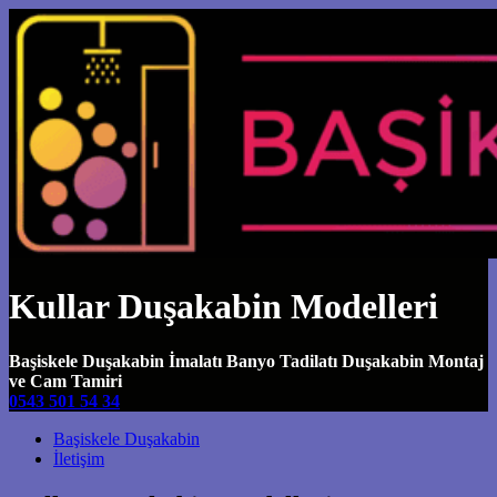
Kullar Duşakabin Modelleri
Başiskele Duşakabin İmalatı Banyo Tadilatı Duşakabin Montaj
ve Cam Tamiri
0543 501 54 34
Main Navigation
Başiskele Duşakabin
İletişim