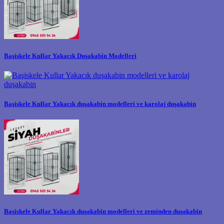
Başiskele Kullar Yakacık Duşakabin Modelleri
Başiskele Kullar Yakacık duşakabin modelleri ve karolaj duşakabin
Başiskele Kullar Yakacık duşakabin modelleri ve zeminden duşakabin