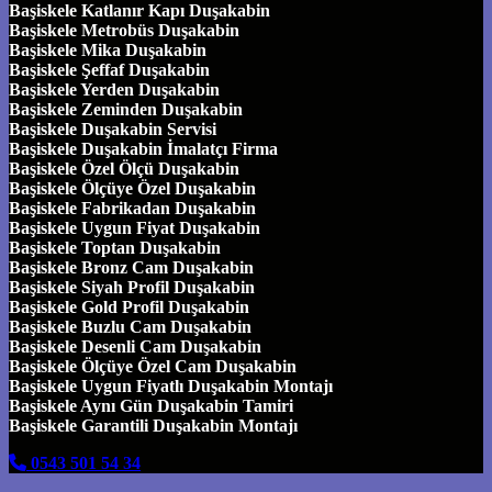
Başiskele Katlanır Kapı Duşakabin
Başiskele Metrobüs Duşakabin
Başiskele Mika Duşakabin
Başiskele Şeffaf Duşakabin
Başiskele Yerden Duşakabin
Başiskele Zeminden Duşakabin
Başiskele Duşakabin Servisi
Başiskele Duşakabin İmalatçı Firma
Başiskele Özel Ölçü Duşakabin
Başiskele Ölçüye Özel Duşakabin
Başiskele Fabrikadan Duşakabin
Başiskele Uygun Fiyat Duşakabin
Başiskele Toptan Duşakabin
Başiskele Bronz Cam Duşakabin
Başiskele Siyah Profil Duşakabin
Başiskele Gold Profil Duşakabin
Başiskele Buzlu Cam Duşakabin
Başiskele Desenli Cam Duşakabin
Başiskele Ölçüye Özel Cam Duşakabin
Başiskele Uygun Fiyatlı Duşakabin Montajı
Başiskele Aynı Gün Duşakabin Tamiri
Başiskele Garantili Duşakabin Montajı
0543 501 54 34