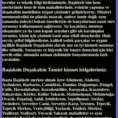
tecrübe ve teknik bilgi birikimimizle, Başiskele’nin hem
merkezinde hem de tüm mahallelerinde, evinizin yapısına ve
duşakabin modelinize uygun çözümler geliştiriyoruz. Müşteri
memnuniyetini ön planda tutarak, sadece tamir değil; aynı
zamanda önleyici bakım önerileriyle de banyolarınızı uzun süre
sorunsuz kullanmanızı sağlıyoruz. Su kaçakları, menteşe
sıkışmaları ya da cam kapak arızaları gibi sık karşılaşılan
sorunlar, bizim için çözümü basit ama etkili detaylardır. Hızlı
servis, şeffaf bilgilendirme, kaliteli yedek parçalar ve uygun
işçilikle Başiskele Duşakabin olarak size en iyi hizmeti sunmayı
ilke edindik. Sorunsuz ve hijyenik bir banyo deneyimi için bizi
tercih edin; alanında uzman ekibimizle banyolarınızda fark
yaratalım.
Başiskele Duşakabin Tamiri hizmet bölgelerimiz:
Başta Başiskele merkez olmak üzre Altınkent, Atakent,
Aydınkent, Barbaros, Camidüzü, Damlar, Doğantepe, Döngel,
Fatih, Havuzlubahçe, Karadenizliler, Karşıyaka, Kazandere,
Kılıçarslan, Körfez, Kullar Yakacık, Mahmutpaşa, Mehmetağa,
Ovacık, Paşadağ, Sahil, Şehitekrem, Sepetlipınar, Serdar,
Serindere, Servetiye Cami, Servetiye Karşı, Seymen, Tepecik,
Tepecik Merkez, Vezirçiftliği, Yaylacık, Yeniköy Merkez,
Yeşilkent, Yeşilyurt, Yuvacık Yakacık mahalleleri ve aynı
zamanda Başiskele ve izmit genelinde de servisimiz mevcuttur.