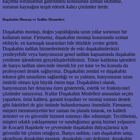
kaçırma sorunlarının giderilmesi konusunda uzman ekibimiz,
sorunun kaynağını tespit ederek kalıcı çözümler üretir.
Duşakabin Montajı ve Tadilat Hizmetleri
Duşakabin montajı, doğru yapıldığında uzun yıllar sorunsuz bir
kullanım sunar. Firmamız, duşakabin montajı konusunda uzman
ekibiyle, en karmaşık tasarımları bile titizlikle yerine getirir.
Duşakabin tadilatı hizmetlerimizle de eski duşakabinlerinizi
yenileyebilir veya banyonuzun genel tadilatı kapsamında duşakabin
yenileme işlemlerini gerçekleştirebilirsiniz. Tekne kaldırma işlemleri
de banyo tadilatı sürecinde önemli bir yer tutar ve bu konuda da
profesyonel destek sağlıyoruz. Duşakabin zemini ve duşakabin
teknesi gibi unsurların sağlamlığı ve su yalıtımı, banyonuzun uzun
ömürlü olması için büyük önem taşır. Duşakabinci olarak,
banyonuzun her detayına özen göstererek, estetik ve fonksiyonel
çözümler sunuyoruz. Kullar Duşakabin Modelleri arasından seçim
yaparken, ürün kalitesi, garanti koşulları ve montaj sonrası destek
gibi faktörleri de göz önünde bulundurmanız önemlidir. Firmamız,
müşteri memnuniyetini her zaman ön planda tutarak, en kaliteli
ürünleri ve en güvenilir hizmeti sunmayı ilke edinmiştir. Tecrübemiz,
müşteri odaklı yaklaşımımız ve sunduğumuz geniş hizmet yelpazesi
ile Kocaeli Başiskele ve çevresinde duşakabin ihtiyaçlarınız için
güvenilir bir çözüm ortağıyız. Banyo tadilatı, cam duşakabin satışı,
akordiyon duşakabin montajı, duşakabin cam değişimi, duşakabin