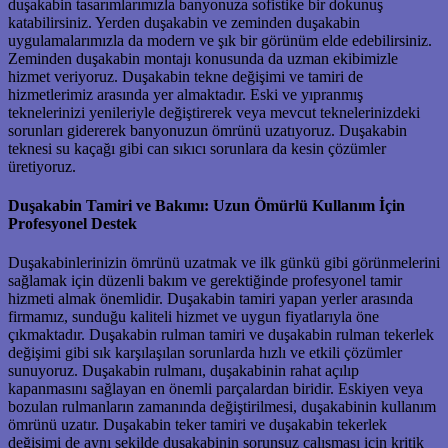
duşakabin tasarımlarımızla banyonuza sofistike bir dokunuş
katabilirsiniz. Yerden duşakabin ve zeminden duşakabin
uygulamalarımızla da modern ve şık bir görünüm elde edebilirsiniz.
Zeminden duşakabin montajı konusunda da uzman ekibimizle
hizmet veriyoruz. Duşakabin tekne değişimi ve tamiri de
hizmetlerimiz arasında yer almaktadır. Eski ve yıpranmış
teknelerinizi yenileriyle değiştirerek veya mevcut teknelerinizdeki
sorunları gidererek banyonuzun ömrünü uzatıyoruz. Duşakabin
teknesi su kaçağı gibi can sıkıcı sorunlara da kesin çözümler
üretiyoruz.
Duşakabin Tamiri ve Bakımı: Uzun Ömürlü Kullanım İçin
Profesyonel Destek
Duşakabinlerinizin ömrünü uzatmak ve ilk günkü gibi görünmelerini
sağlamak için düzenli bakım ve gerektiğinde profesyonel tamir
hizmeti almak önemlidir. Duşakabin tamiri yapan yerler arasında
firmamız, sunduğu kaliteli hizmet ve uygun fiyatlarıyla öne
çıkmaktadır. Duşakabin rulman tamiri ve duşakabin rulman tekerlek
değişimi gibi sık karşılaşılan sorunlarda hızlı ve etkili çözümler
sunuyoruz. Duşakabin rulmanı, duşakabinin rahat açılıp
kapanmasını sağlayan en önemli parçalardan biridir. Eskiyen veya
bozulan rulmanların zamanında değiştirilmesi, duşakabinin kullanım
ömrünü uzatır. Duşakabin teker tamiri ve duşakabin tekerlek
değişimi de aynı şekilde duşakabinin sorunsuz çalışması için kritik