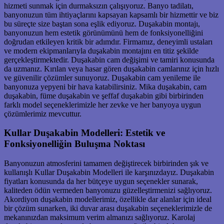
hizmeti sunmak için durmaksızın çalışıyoruz. Banyo tadilatı,
banyonuzun tüm ihtiyaçlarını kapsayan kapsamlı bir hizmettir ve biz
bu süreçte size baştan sona eşlik ediyoruz. Duşakabin montajı,
banyonuzun hem estetik görünümünü hem de fonksiyonelliğini
doğrudan etkileyen kritik bir adımdır. Firmamız, deneyimli ustaları
ve modern ekipmanlarıyla duşakabin montajını en titiz şekilde
gerçekleştirmektedir. Duşakabin cam değişimi ve tamiri konusunda
da uzmanız. Kırılan veya hasar gören duşakabin camlarınız için hızlı
ve güvenilir çözümler sunuyoruz. Duşakabin cam yenileme ile
banyonuza yepyeni bir hava katabilirsiniz. Mika duşakabin, cam
duşakabin, füme duşakabin ve şeffaf duşakabin gibi birbirinden
farklı model seçeneklerimizle her zevke ve her banyoya uygun
çözümlerimiz mevcuttur.
Kullar Duşakabin Modelleri: Estetik ve
Fonksiyonelliğin Buluşma Noktası
Banyonuzun atmosferini tamamen değiştirecek birbirinden şık ve
kullanışlı Kullar Duşakabin Modelleri ile karşınızdayız. Duşakabin
fiyatları konusunda da her bütçeye uygun seçenekler sunarak,
kaliteden ödün vermeden banyonuzu güzelleştirmenizi sağlıyoruz.
Akordiyon duşakabin modellerimiz, özellikle dar alanlar için ideal
bir çözüm sunarken, iki duvar arası duşakabin seçeneklerimizle de
mekanınızdan maksimum verim almanızı sağlıyoruz. Karolaj