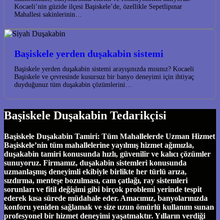
Kocaeli’nin güzide ilçesi Başiskele’de, özellikle Sepetlipınar
Mahallesi sakinlerinin…
Başiskele yerden duşakabin sistemi
Başiskele yerden duşakabin sistemi arayışınızda mısınız? Kocaeli
Başiskele ve çevresinde kusursuz bir banyo deneyimi için ihtiyaç
duyduğunuz tüm duşakabin çözümlerini…
Başiskele Duşakabin Tedarikçisi
Başiskele Duşakabin Tamiri: Tüm Mahallelerde Uzman Hizmet
Başiskele’nin tüm mahallelerine yayılmış hizmet ağımızla,
duşakabin tamiri konusunda hızlı, güvenilir ve kalıcı çözümler
sunuyoruz. Firmamız, duşakabin sistemleri konusunda
uzmanlaşmış deneyimli ekibiyle birlikte her türlü arıza,
sızdırma, menteşe bozulması, cam çatlağı, ray sistemleri
sorunları ve fitil değişimi gibi birçok problemi yerinde tespit
ederek kısa sürede müdahale eder. Amacımız, banyolarınızda
konforu yeniden sağlamak ve size uzun ömürlü kullanım sunan
profesyonel bir hizmet deneyimi yaşatmaktır. Yılların verdiği