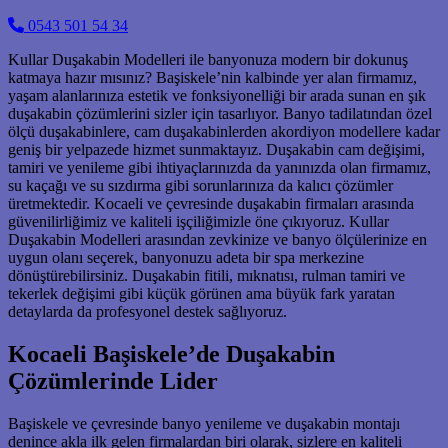
0543 501 54 34
Kullar Duşakabin Modelleri ile banyonuza modern bir dokunuş
katmaya hazır mısınız? Başiskele’nin kalbinde yer alan firmamız,
yaşam alanlarınıza estetik ve fonksiyonelliği bir arada sunan en şık
duşakabin çözümlerini sizler için tasarlıyor. Banyo tadilatından özel
ölçü duşakabinlere, cam duşakabinlerden akordiyon modellere kadar
geniş bir yelpazede hizmet sunmaktayız. Duşakabin cam değişimi,
tamiri ve yenileme gibi ihtiyaçlarınızda da yanınızda olan firmamız,
su kaçağı ve su sızdırma gibi sorunlarınıza da kalıcı çözümler
üretmektedir. Kocaeli ve çevresinde duşakabin firmaları arasında
güvenilirliğimiz ve kaliteli işçiliğimizle öne çıkıyoruz. Kullar
Duşakabin Modelleri arasından zevkinize ve banyo ölçülerinize en
uygun olanı seçerek, banyonuzu adeta bir spa merkezine
dönüştürebilirsiniz. Duşakabin fitili, mıknatısı, rulman tamiri ve
tekerlek değişimi gibi küçük görünen ama büyük fark yaratan
detaylarda da profesyonel destek sağlıyoruz.
Kocaeli Başiskele’de Duşakabin
Çözümlerinde Lider
Başiskele ve çevresinde banyo yenileme ve duşakabin montajı
denince akla ilk gelen firmalardan biri olarak, sizlere en kaliteli