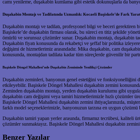
camı yenileme, duşakabin kumlama gibi estetik dokunuşlarla da banyonu
Duşakabin Montajı ve Tadilatında Uzmanlık: Kocaeli Başiskele’de Fark Yara
Duşakabin montajı ve tadilatı, profesyonel bilgi ve beceri gerektiren b
Başiskele’de duşakabin firması olarak, bu süreci en titiz şekilde yön
ömürlü ve sorunsuz çözümler sunar. Duşakabin montajı, duşakabin tadil
Duşakabin fiyatı konusunda da rekabetçi ve şeffaf bir politika izleye
değişimi de hizmetlerimiz arasındadır. Mika duşakabin, cam duşakabin
konusunda, montajdan tadilata kadar tüm süreçlerde güvenilir bir part
Başiskele Döngel Mahallesi’nde Duşakabin Zemininde Yenilikçi Çözümler
Duşakabin zeminleri, banyonun genel estetiğini ve fonksiyonelliğini 
etkileyebilir. Başiskele Döngel Mahallesi duşakabin zemini konusunda
Zeminden duşakabin montajı, yerden duşakabin kurulumu gibi uygulama
duşakabin cam değişimi veya tamiri hizmetlerimizle hızlı çözümler üre
Başiskele Döngel Mahallesi duşakabin zemini ihtiyaçlarınızda, müşter
farklı model seçeneklerimizle, banyonuzun tarzına en uygun çözümü b
Duşakabin tamiri yapan yerler arasında, firmamız tecrübesi, kaliteli ü
çözümler sunmaktayız. Başiskele Döngel Mahallesi duşakabin zemini k
Benzer Yazılar