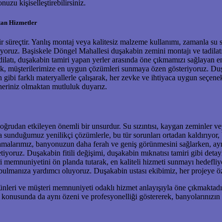
zu kişiselleştirebilirsiniz.
tan Hizmetler
ir süreçtir. Yanlış montaj veya kalitesiz malzeme kullanımı, zamanla su sı
etiyoruz. Başiskele Döngel Mahallesi duşakabin zemini montajı ve tadila
atı, duşakabin tamiri yapan yerler arasında öne çıkmamızı sağlayan en 
rek, müşterilerimize en uygun çözümleri sunmaya özen gösteriyoruz. Duş
 gibi farklı materyallerle çalışarak, her zevke ve ihtiyaca uygun seçe
neriniz olmaktan mutluluk duyarız.
doğrudan etkileyen önemli bir unsurdur. Su sızıntısı, kaygan zeminler
 sunduğumuz yenilikçi çözümlerle, bu tür sorunları ortadan kaldırıyor,
larımız, banyonuzun daha ferah ve geniş görünmesini sağlarken, aynı z
tiyoruz. Duşakabin fitili değişimi, duşakabin mıknatısı tamiri gibi det
i memnuniyetini ön planda tutarak, en kaliteli hizmeti sunmayı hedefli
ulmanıza yardımcı oluyoruz. Duşakabin ustası ekibimiz, her projeye öz
rünleri ve müşteri memnuniyeti odaklı hizmet anlayışıyla öne çıkmaktadır
onusunda da aynı özeni ve profesyonelliği göstererek, banyolarınızın 