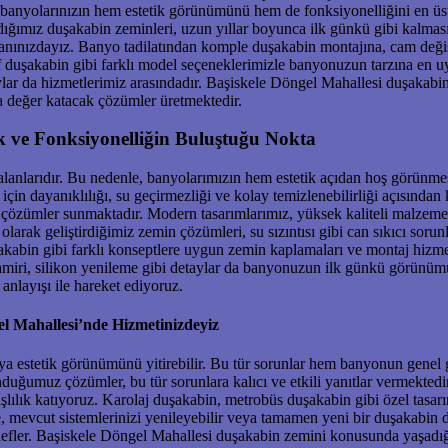
 banyolarınızın hem estetik görünümünü hem de fonksiyonelliğini en üst 
adığımız duşakabin zeminleri, uzun yıllar boyunca ilk günkü gibi kalmas
yanınızdayız. Banyo tadilatından komple duşakabin montajına, cam deği
 duşakabin gibi farklı model seçeneklerimizle banyonuzun tarzına en u
lar da hizmetlerimiz arasındadır. Başiskele Döngel Mahallesi duşakabin 
a değer katacak çözümler üretmektedir.
k ve Fonksiyonelliğin Buluştuğu Nokta
 alanlarıdır. Bu nedenle, banyolarımızın hem estetik açıdan hoş görünm
için dayanıklılığı, su geçirmezliği ve kolay temizlenebilirliği açısında
 çözümler sunmaktadır. Modern tasarımlarımız, yüksek kaliteli malzeme
olarak geliştirdiğimiz zemin çözümleri, su sızıntısı gibi can sıkıcı so
uşakabin gibi farklı konseptlere uygun zemin kaplamaları ve montaj hizm
amiri, silikon yenileme gibi detaylar da banyonuzun ilk günkü görünü
anlayışı ile hareket ediyoruz.
l Mahallesi’nde Hizmetinizdeyiz
 veya estetik görünümünü yitirebilir. Bu tür sorunlar hem banyonun gen
duğumuz çözümler, bu tür sorunlara kalıcı ve etkili yanıtlar vermekte
lılık katıyoruz. Karolaj duşakabin, metrobüs duşakabin gibi özel tasar
, mevcut sistemlerinizi yenileyebilir veya tamamen yeni bir duşakabin d
efler. Başiskele Döngel Mahallesi duşakabin zemini konusunda yaşadığı