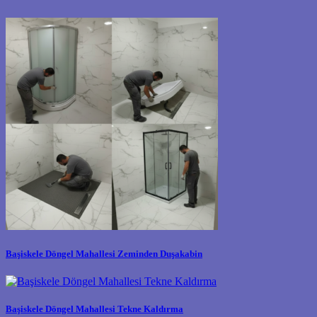
Başiskele Döngel Mahallesi Zeminden Duşakabin
Başiskele Döngel Mahallesi Tekne Kaldırma