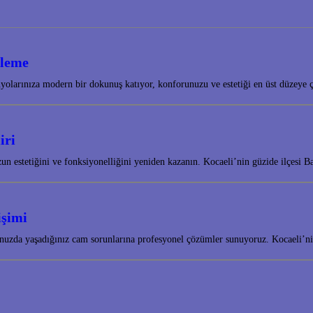
ileme
olarınıza modern bir dokunuş katıyor, konforunuzu ve estetiği en üst düzeye 
iri
 estetiğini ve fonksiyonelliğini yeniden kazanın. Kocaeli’nin güzide ilçesi B
işimi
uzda yaşadığınız cam sorunlarına profesyonel çözümler sunuyoruz. Kocaeli’nin