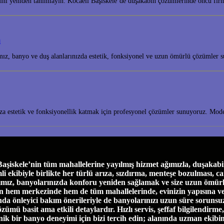
ini yeniden tanımlayın. Kocaeli Başiskele’de duşakabin çözümlerinde öncü fir
ı
amız, banyo ve duş alanlarınızda estetik, fonksiyonel ve uzun ömürlü çözümle
za estetik ve fonksiyonellik katmak için profesyonel çözümler sunuyoruz. Moder
skele’nin tüm mahallelerine yayılmış hizmet ağımızla, duşakabin 
biyle birlikte her türlü arıza, sızdırma, menteşe bozulması, cam ça
ımız, banyolarınızda konforu yeniden sağlamak ve size uzun ömürl
e’nin hem merkezinde hem de tüm mahallelerinde, evinizin yapısına 
a önleyici bakım önerileriyle de banyolarınızı uzun süre sorunsuz
özümü basit ama etkili detaylardır. Hızlı servis, şeffaf bilgilendirm
enik bir banyo deneyimi için bizi tercih edin; alanında uzman ekibi