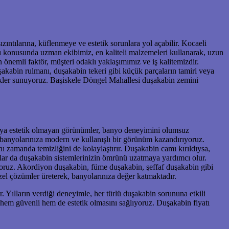
zıntılarına, küflenmeye ve estetik sorunlara yol açabilir. Kocaeli
tı konusunda uzman ekibimiz, en kaliteli malzemeleri kullanarak, uzun
önemli faktör, müşteri odaklı yaklaşımımız ve iş kalitemizdir.
akabin rulmanı, duşakabin tekeri gibi küçük parçaların tamiri veya
nekler sunuyoruz. Başiskele Döngel Mahallesi duşakabin zemini
 veya estetik olmayan görünümler, banyo deneyimini olumsuz
 banyolarınıza modern ve kullanışlı bir görünüm kazandırıyoruz.
amanda temizliğini de kolaylaştırır. Duşakabin camı kırıldıysa,
aylar da duşakabin sistemlerinizin ömrünü uzatmaya yardımcı olur.
yoruz. Akordiyon duşakabin, füme duşakabin, şeffaf duşakabin gibi
el çözümler üreterek, banyolarınıza değer katmaktadır.
. Yılların verdiği deneyimle, her türlü duşakabin sorununa etkili
hem güvenli hem de estetik olmasını sağlıyoruz. Duşakabin fiyatı