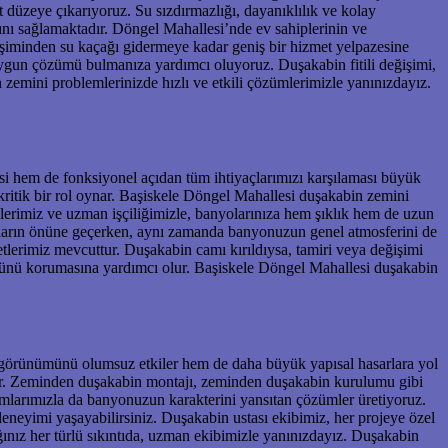
düzeye çıkarıyoruz. Su sızdırmazlığı, dayanıklılık ve kolay
ını sağlamaktadır. Döngel Mahallesi’nde ev sahiplerinin ve
şiminden su kaçağı gidermeye kadar geniş bir hizmet yelpazesine
ygun çözümü bulmanıza yardımcı oluyoruz. Duşakabin fitili değişimi,
zemini problemlerinizde hızlı ve etkili çözümlerimizle yanınızdayız.
esi hem de fonksiyonel açıdan tüm ihtiyaçlarımızı karşılaması büyük
n kritik bir rol oynar. Başiskele Döngel Mahallesi duşakabin zemini
lerimiz ve uzman işçiliğimizle, banyolarınıza hem şıklık hem de uzun
runların önüne geçerken, aynı zamanda banyonuzun genel atmosferini de
etlerimiz mevcuttur. Duşakabin camı kırıldıysa, tamiri veya değişimi
münü korumasına yardımcı olur. Başiskele Döngel Mahallesi duşakabin
el görünümünü olumsuz etkiler hem de daha büyük yapısal hasarlara yol
dir. Zeminden duşakabin montajı, zeminden duşakabin kurulumu gibi
ımlarımızla da banyonuzun karakterini yansıtan çözümler üretiyoruz.
eneyimi yaşayabilirsiniz. Duşakabin ustası ekibimiz, her projeye özel
nız her türlü sıkıntıda, uzman ekibimizle yanınızdayız. Duşakabin