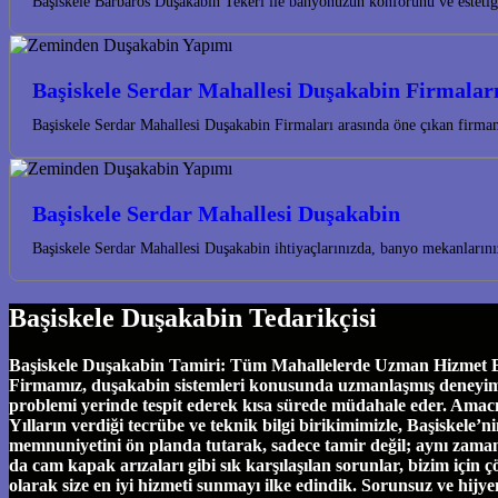
Başiskele Barbaros Duşakabin Tekeri ile banyonuzun konforunu ve estetiğ
Başiskele Serdar Mahallesi Duşakabin Firmalar
Başiskele Serdar Mahallesi Duşakabin Firmaları arasında öne çıkan firm
Başiskele Serdar Mahallesi Duşakabin
Başiskele Serdar Mahallesi Duşakabin ihtiyaçlarınızda, banyo mekanlarını
Başiskele Duşakabin Tedarikçisi
Başiskele Duşakabin Tamiri: Tüm Mahallelerde Uzman Hizmet Başi
Firmamız, duşakabin sistemleri konusunda uzmanlaşmış deneyimli eki
problemi yerinde tespit ederek kısa sürede müdahale eder. Amac
Yılların verdiği tecrübe ve teknik bilgi birikimimizle, Başiskel
memnuniyetini ön planda tutarak, sadece tamir değil; aynı zamand
da cam kapak arızaları gibi sık karşılaşılan sorunlar, bizim için ç
olarak size en iyi hizmeti sunmayı ilke edindik. Sorunsuz ve hijy