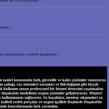
mamız, her türlü ihtiyacınıza…
r sunmak…
n tasarımlarımız ve kaliteli işçiliğimizle,…
tamiri konusunda hızlı, güvenilir ve kalıcı çözümler sunuyoruz.
tlağı, ray sistemleri sorunları ve fitil değişimi gibi birçok
ü kullanım sunan profesyonel bir hizmet deneyimi yaşatmaktır.
ve duşakabin modelinize uygun çözümler geliştiriyoruz. Müşteri
 kullanmanızı sağlıyoruz. Su kaçakları, menteşe sıkışmaları ya
e, kaliteli yedek parçalar ve uygun işçilikle Başiskele Duşakabin
mizle banyolarınızda fark yaratalım.