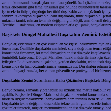
zemini konusunda karşılaşılan sorunlara yönelik özel çözümlerimizle,
temizlenebilirlik gibi temel unsurları göz önünde bulundurarak tasarl
işletmelerin ihtiyaç duyduğu her türlü duşakabin zemin çözümü için 
sahibiz. Akordiyon duşakabin, cam duşakabin, füme duşakabin, şeffaf
mıknatıs tamiri, rulman tekerlek değişimi gibi küçük ama önemli detay
Tecrübeli ustalarımız, en modern ekipmanlarla çalışarak, banyolarınız
Başiskele Döngel Mahallesi Duşakabin Zemini: Esteti
Banyolar, evlerimizin en çok kullanılan ve kişisel bakımımıza ayrılan
önem taşır. Özellikle duşakabin zeminleri, suyla doğrudan temas ettiği 
konusunda firmamız, bu temel ihtiyaçları en üst düzeyde karşılayacak
ömürlülük katıyoruz. Döngel Mahallesi’ndeki müşterilerimiz için özel 
iyileştirir. İki duvar arası duşakabin, yerden duşakabin, tekne üstü d
konusunda da hızlı çözümlerimizle yanınızdayız. Duşakabin rulman t
zemini ihtiyaçlarınızda, her zaman güvenilir ve profesyonel bir hizmet 
Duşakabin Zemini Sorunlarına Kalıcı Çözümler: Başiskele Dönge
Banyo zemini, zamanla yıpranabilir, su sızıntılarına maruz kalabilir
açabilir. Başiskele Döngel Mahallesi duşakabin zemini konusunda sun
modern uygulamalarımızla, banyolarınıza hem ferahlık hem de kullanış
Duşakabin tekne değişimi, duşakabin tekne tamiri gibi hizmetlerimizle
çözümler üreterek, müşteri memnuniyetini en üst düzeyde tutmayı hed