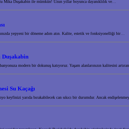
yolu Mika Duşakabin ile mümkün! Uzun yıllar boyunca dayanıklılık ve…
sı
ınızda yepyeni bir döneme adım atın. Kalite, estetik ve fonksiyonelliği bir…
sı Duşakabin
banyonuza modern bir dokunuş katıyoruz. Yaşam alanlarınızın kalitesini artıra
nesi Su Kaçağı
nyo keyfinizi yarıda bırakabilecek can sıkıcı bir durumdur. Ancak endişelenm