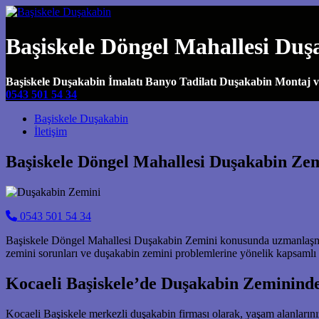
Başiskele Döngel Mahallesi Du
Başiskele Duşakabin İmalatı Banyo Tadilatı Duşakabin Montaj 
0543 501 54 34
Main Navigation
Başiskele Duşakabin
İletişim
Başiskele Döngel Mahallesi Duşakabin Ze
0543 501 54 34
Başiskele Döngel Mahallesi Duşakabin Zemini konusunda uzmanlaşmış 
zemini sorunları ve duşakabin zemini problemlerine yönelik kapsamlı h
Kocaeli Başiskele’de Duşakabin Zemininde
Kocaeli Başiskele merkezli duşakabin firması olarak, yaşam alanlarını