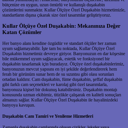
bütçenize en uygun, uzun ömürlü ve kullanışlı duşakabin
çözümlerini sunmaktır. Kullar Ölçüye Özel Duşakabin hizmetimizle,
standartların dışına çıkarak size özel tasarımlar geliştiriyoruz.
Kullar Ölçüye Özel Duşakabin: Mekanınıza Değer
Katan Çözümler
Her banyo alanı kendine özgüdür ve standart ölçüler her zaman
uyum sağlamayabilir. İşte tam bu noktada, Kullar Ölçüye Özel
Duşakabin hizmetimiz devreye giriyor. Banyonuzun en dar köşesine
bile mükemmel uyum sağlayacak, estetik ve fonksiyonel bir
duşakabin tasarlamak için buradayız. Ölçüye özel duşakabinlerimiz,
banyonuzun mevcut yapısını en iyi şekilde değerlendirerek hem
ferah bir görünüm sunar hem de su sızıntısı gibi olası sorunları
ortadan kaldırır. Cam duşakabin, füme duşakabin, şeffaf duşakabin
gibi farklı cam seçenekleri ve karolaj gibi özel tasarımlarla,
banyonuza kişisel bir dokunuş katabilirsiniz. Duşakabin montajı
konusunda uzman ekibimiz, titizlikle çalışarak en kaliteli sonuçları
almanızı sağlar. Kullar Ölçüye Özel Duşakabin ile hayalinizdeki
banyoya kavuşun.
Duşakabin Cam Tamiri ve Yenileme Hizmetleri
Zamanla duşakabin camlarında oluşan çizikler, lekeler veya