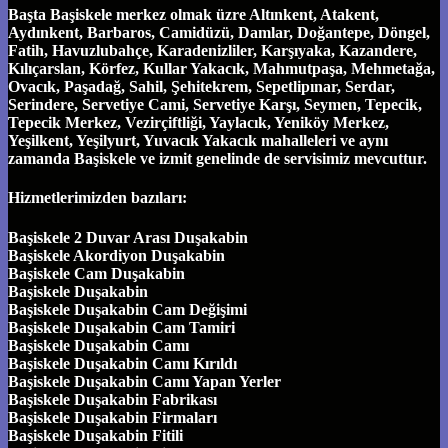
Başta Başiskele merkez olmak üzre Altınkent, Atakent,
Aydınkent, Barbaros, Camidüzü, Damlar, Doğantepe, Döngel,
Fatih, Havuzlubahçe, Karadenizliler, Karşıyaka, Kazandere,
Kılıçarslan, Körfez, Kullar Yakacık, Mahmutpaşa, Mehmetağa,
Ovacık, Paşadağ, Sahil, Şehitekrem, Sepetlipınar, Serdar,
Serindere, Servetiye Cami, Servetiye Karşı, Seymen, Tepecik,
Tepecik Merkez, Vezirçiftliği, Yaylacık, Yeniköy Merkez,
Yeşilkent, Yeşilyurt, Yuvacık Yakacık mahalleleri ve aynı
zamanda Başiskele ve izmit genelinde de servisimiz mevcuttur.
Hizmetlerimizden bazıları:
Başiskele 2 Duvar Arası Duşakabin
Başiskele Akordiyon Duşakabin
Başiskele Cam Duşakabin
Başiskele Duşakabin
Başiskele Duşakabin Cam Değişimi
Başiskele Duşakabin Cam Tamiri
Başiskele Duşakabin Camı
Başiskele Duşakabin Camı Kırıldı
Başiskele Duşakabin Camı Yapan Yerler
Başiskele Duşakabin Fabrikası
Başiskele Duşakabin Firmaları
Başiskele Duşakabin Fitili