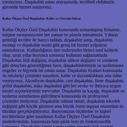
yaratıyoruz. Duşakabin ustası arayışınızda, tecrübeli ekibimizle
güvenilir hizmet sunuyoruz.
Kullar Ölçüye Özel Duşakabin: Kalite ve Güvenin Adresi
Kullar Ölçüye Özel Duşakabin konusunda uzmanlaşmış firmamız,
müşteri memnuniyetini her zaman ön planda tutmaktadır. Yılların
getirdiği tecrübe ile banyo tadilatı, duşakabin satışı, duşakabin
montajı ve duşakabin tamiri gibi geniş bir hizmet yelpazesi
sunmaktayız. Kullandığımız tüm malzemeler birinci sınıf kalitede
olup, uzun yıllar boyunca sorunsuz kullanım sağlamaktadır.
Duşakabin fitili değişimi, duşakabin silikon değişimi ve yenileme
gibi detaylara gösterdiğimiz özen, duşakabinlerinizin su sızdırmasını
engeller ve hijyenik bir ortam sunar. Duşakabin fiyatları konusunda
da rekabetçi çözümler sunarken, kalite ve dayanıklılıktan asla ödün
vermiyoruz. Akordiyon duşakabin, cam duşakabin, füme duşakabin,
şeffaf duşakabin, mika duşakabin gibi her zevke ve ihtiyaca uygun
model seçeneklerimiz mevcuttur. Duşakabin su kaçağı, duşakabin su
sızdırma sorunlarının giderilmesi konusunda da profesyonel
çözümler üretiyoruz. Duşakabin rulman tamiri, duşakabin tekerlek
değişimi gibi küçük görünen ama büyük önem taşıyan onarımları da
titizlikle gerçekleştiriyoruz. Banyonuzun ölçülerine ve kişisel
tercihlerinize göre tasarlanan Kullar Ölçüye Özel Duşakabin
modellerimizle, banyonuza hem şıklık hem de fonksiyonellik
katıyoruz. Duşakabin tamiri yapan yerler arasında fark yaratan