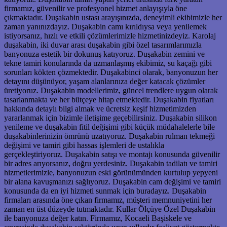
firmamız, güvenilir ve profesyonel hizmet anlayışıyla öne
çıkmaktadır. Duşakabin ustası arayışınızda, deneyimli ekibimizle her
zaman yanınızdayız. Duşakabin camı kırıldıysa veya yenilemek
istiyorsanız, hızlı ve etkili çözümlerimizle hizmetinizdeyiz. Karolaj
duşakabin, iki duvar arası duşakabin gibi özel tasarımlarımızla
banyonuza estetik bir dokunuş katıyoruz. Duşakabin zemini ve
tekne tamiri konularında da uzmanlaşmış ekibimiz, su kaçağı gibi
sorunları kökten çözmektedir. Duşakabinci olarak, banyonuzun her
detayını düşünüyor, yaşam alanlarınıza değer katacak çözümler
üretiyoruz. Duşakabin modellerimiz, güncel trendlere uygun olarak
tasarlanmakta ve her bütçeye hitap etmektedir. Duşakabin fiyatları
hakkında detaylı bilgi almak ve ücretsiz keşif hizmetimizden
yararlanmak için bizimle iletişime geçebilirsiniz. Duşakabin silikon
yenileme ve duşakabin fitil değişimi gibi küçük müdahalelerle bile
duşakabinlerinizin ömrünü uzatıyoruz. Duşakabin rulman tekmeği
değişimi ve tamiri gibi hassas işlemleri de ustalıkla
gerçekleştiriyoruz. Duşakabin satışı ve montajı konusunda güvenilir
bir adres arıyorsanız, doğru yerdesiniz. Duşakabin tadilatı ve tamiri
hizmetlerimizle, banyonuzun eski görünümünden kurtulup yepyeni
bir alana kavuşmanızı sağlıyoruz. Duşakabin cam değişimi ve tamiri
konusunda da en iyi hizmeti sunmak için buradayız. Duşakabin
firmaları arasında öne çıkan firmamız, müşteri memnuniyetini her
zaman en üst düzeyde tutmaktadır. Kullar Ölçüye Özel Duşakabin
ile banyonuza değer katın. Firmamız, Kocaeli Başiskele ve