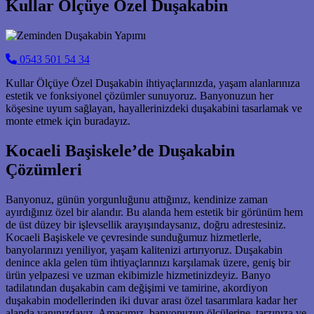
Kullar Ölçüye Özel Duşakabin
0543 501 54 34
Kullar Ölçüye Özel Duşakabin ihtiyaçlarınızda, yaşam alanlarınıza
estetik ve fonksiyonel çözümler sunuyoruz. Banyonuzun her
köşesine uyum sağlayan, hayallerinizdeki duşakabini tasarlamak ve
monte etmek için buradayız.
Kocaeli Başiskele’de Duşakabin
Çözümleri
Banyonuz, günün yorgunluğunu attığınız, kendinize zaman
ayırdığınız özel bir alandır. Bu alanda hem estetik bir görünüm hem
de üst düzey bir işlevsellik arayışındaysanız, doğru adrestesiniz.
Kocaeli Başiskele ve çevresinde sunduğumuz hizmetlerle,
banyolarınızı yeniliyor, yaşam kalitenizi artırıyoruz. Duşakabin
denince akla gelen tüm ihtiyaçlarınızı karşılamak üzere, geniş bir
ürün yelpazesi ve uzman ekibimizle hizmetinizdeyiz. Banyo
tadilatından duşakabin cam değişimi ve tamirine, akordiyon
duşakabin modellerinden iki duvar arası özel tasarımlara kadar her
alanda yanınızdayız. Amacımız, banyonuzun ölçülerine, tarzınıza ve