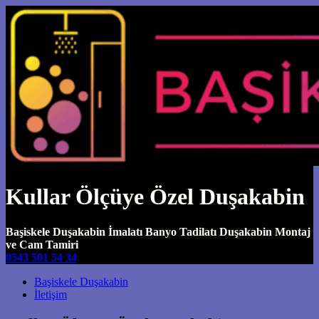
Kullar Ölçüye Özel Duşakabin
Başiskele Duşakabin İmalatı Banyo Tadilatı Duşakabin Montaj
ve Cam Tamiri
0543 501 54 34
Main Navigation
Başiskele Duşakabin
İletişim