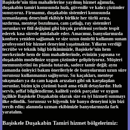
Başiskele’nin tüm mahallelerine yayılmış hizmet ağımızla,
duşakabin tamiri konusunda hızlı, güvenilir ve kalıcı çözümler
sunuyoruz. Firmamız, duşakabin sistemleri konusunda
uzmanlaşmış deneyimli ekibiyle birlikte her türlü arıza,
sızdırma, menteşe bozulması, cam çatlağı, ray sistemleri
sorunları ve fitil değişimi gibi birçok problemi yerinde tespit
ederek kısa sürede müdahale eder. Amacımız, banyolarınızda
konforu yeniden sağlamak ve size uzun ömürlü kullanım sunan
profesyonel bir hizmet deneyimi yaşatmaktır. Yılların verdiği
tecrübe ve teknik bilgi birikimimizle, Başiskele’nin hem
merkezinde hem de tüm mahallelerinde, evinizin yapısına ve
duşakabin modelinize uygun çözümler geliştiriyoruz. Müşteri
memnuniyetini ön planda tutarak, sadece tamir değil; aynı
zamanda önleyici bakım önerileriyle de banyolarınızı uzun süre
sorunsuz kullanmanızı sağlıyoruz. Su kaçakları, menteşe
sıkışmaları ya da cam kapak arızaları gibi sık karşılaşılan
sorunlar, bizim için çözümü basit ama etkili detaylardır. Hızlı
servis, şeffaf bilgilendirme, kaliteli yedek parçalar ve uygun
işçilikle Başiskele Duşakabin olarak size en iyi hizmeti sunmayı
ilke edindik. Sorunsuz ve hijyenik bir banyo deneyimi için bizi
tercih edin; alanında uzman ekibimizle banyolarınızda fark
yaratalım.
Başiskele Duşakabin Tamiri hizmet bölgelerimiz: