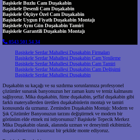
Başiskele Buzlu Cam Duşakabin
Başiskele Desenli Cam Duşakabin
Başiskele Ölçüye Özel Cam Duşakabin
Başiskele Uygun Fiyatlı Duşakabin Montajı
Başiskele Aynı Gün Duşakabin Tamiri
Başiskele Garantili Duşakabin Montajı
0543 501 54 34
Başiskele Serdar Mahallesi Duşakabin Firmaları
Başiskele Serdar Mahallesi Duşakabin Cam Yenileme
Başiskele Serdar Mahallesi Duşakabin Cam Tamiri
Başiskele Serdar Mahallesi Duşakabin Cam Değişimi
Başiskele Serdar Mahallesi Duşakabin
Duşakabin su kaçağı ve su sızdırma sorunlarınıza profesyonel
çözümler sunarak banyonuzun her zaman kuru ve temiz kalmasını
sağlıyoruz. Mika duşakabin, füme duşakabin, şeffaf duşakabin gibi
farklı materyallerden üretilen duşakabinlerin montajı ve tamiri
konusunda da uzmanız. Zeminden Duşakabin Montajı: Modern ve
Şık Çözümler Banyonuzun tarzını değiştirmek ve modern bir
görünüm elde etmek mi istiyorsunuz? Başiskele Tepecik Merkez
Mika Duşakabin olarak, alanında uzman ve deneyimli ekibimizle,
duşakabinlerinizi kusursuz bir şekilde monte ediyoruz.