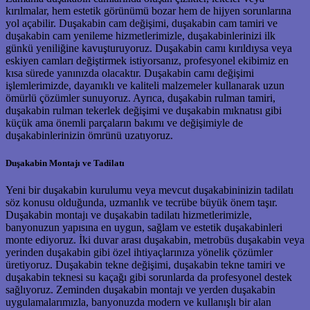
kırılmalar, hem estetik görünümü bozar hem de hijyen sorunlarına
yol açabilir. Duşakabin cam değişimi, duşakabin cam tamiri ve
duşakabin cam yenileme hizmetlerimizle, duşakabinlerinizi ilk
günkü yeniliğine kavuşturuyoruz. Duşakabin camı kırıldıysa veya
eskiyen camları değiştirmek istiyorsanız, profesyonel ekibimiz en
kısa sürede yanınızda olacaktır. Duşakabin camı değişimi
işlemlerimizde, dayanıklı ve kaliteli malzemeler kullanarak uzun
ömürlü çözümler sunuyoruz. Ayrıca, duşakabin rulman tamiri,
duşakabin rulman tekerlek değişimi ve duşakabin mıknatısı gibi
küçük ama önemli parçaların bakımı ve değişimiyle de
duşakabinlerinizin ömrünü uzatıyoruz.
Duşakabin Montajı ve Tadilatı
Yeni bir duşakabin kurulumu veya mevcut duşakabininizin tadilatı
söz konusu olduğunda, uzmanlık ve tecrübe büyük önem taşır.
Duşakabin montajı ve duşakabin tadilatı hizmetlerimizle,
banyonuzun yapısına en uygun, sağlam ve estetik duşakabinleri
monte ediyoruz. İki duvar arası duşakabin, metrobüs duşakabin veya
yerinden duşakabin gibi özel ihtiyaçlarınıza yönelik çözümler
üretiyoruz. Duşakabin tekne değişimi, duşakabin tekne tamiri ve
duşakabin teknesi su kaçağı gibi sorunlarda da profesyonel destek
sağlıyoruz. Zeminden duşakabin montajı ve yerden duşakabin
uygulamalarımızla, banyonuzda modern ve kullanışlı bir alan