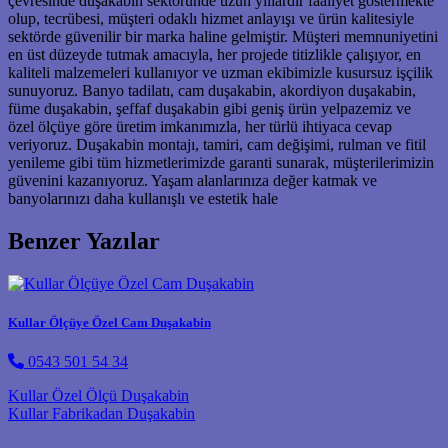
çevresinde duşakabin sektöründe uzun yıllardır faaliyet göstermekte
olup, tecrübesi, müşteri odaklı hizmet anlayışı ve ürün kalitesiyle
sektörde güvenilir bir marka haline gelmiştir. Müşteri memnuniyetini
en üst düzeyde tutmak amacıyla, her projede titizlikle çalışıyor, en
kaliteli malzemeleri kullanıyor ve uzman ekibimizle kusursuz işçilik
sunuyoruz. Banyo tadilatı, cam duşakabin, akordiyon duşakabin,
füme duşakabin, şeffaf duşakabin gibi geniş ürün yelpazemiz ve
özel ölçüye göre üretim imkanımızla, her türlü ihtiyaca cevap
veriyoruz. Duşakabin montajı, tamiri, cam değişimi, rulman ve fitil
yenileme gibi tüm hizmetlerimizde garanti sunarak, müşterilerimizin
güvenini kazanıyoruz. Yaşam alanlarınıza değer katmak ve
banyolarınızı daha kullanışlı ve estetik hale
Benzer Yazılar
Kullar Ölçüye Özel Cam Duşakabin
0543 501 54 34
Post navigation
Kullar Özel Ölçü Duşakabin
Kullar Fabrikadan Duşakabin