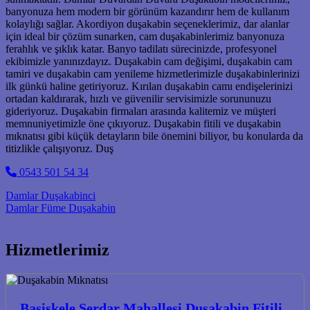
banyonuza hem modern bir görünüm kazandırır hem de kullanım
kolaylığı sağlar. Akordiyon duşakabin seçeneklerimiz, dar alanlar
için ideal bir çözüm sunarken, cam duşakabinlerimiz banyonuza
ferahlık ve şıklık katar. Banyo tadilatı sürecinizde, profesyonel
ekibimizle yanınızdayız. Duşakabin cam değişimi, duşakabin cam
tamiri ve duşakabin cam yenileme hizmetlerimizle duşakabinlerinizi
ilk günkü haline getiriyoruz. Kırılan duşakabin camı endişelerinizi
ortadan kaldırarak, hızlı ve güvenilir servisimizle sorununuzu
gideriyoruz. Duşakabin firmaları arasında kalitemiz ve müşteri
memnuniyetimizle öne çıkıyoruz. Duşakabin fitili ve duşakabin
mıknatısı gibi küçük detayların bile önemini biliyor, bu konularda da
titizlikle çalışıyoruz. Duş
0543 501 54 34
Post navigation
Damlar Duşakabinci
Damlar Füme Duşakabin
Hizmetlerimiz
Başiskele Serdar Mahallesi Duşakabin Fitili