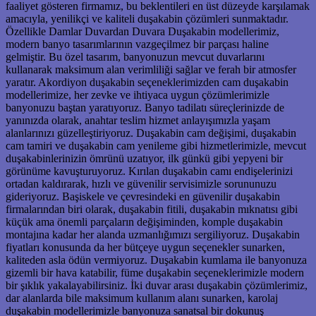
faaliyet gösteren firmamız, bu beklentileri en üst düzeyde karşılamak
amacıyla, yenilikçi ve kaliteli duşakabin çözümleri sunmaktadır.
Özellikle Damlar Duvardan Duvara Duşakabin modellerimiz,
modern banyo tasarımlarının vazgeçilmez bir parçası haline
gelmiştir. Bu özel tasarım, banyonuzun mevcut duvarlarını
kullanarak maksimum alan verimliliği sağlar ve ferah bir atmosfer
yaratır. Akordiyon duşakabin seçeneklerimizden cam duşakabin
modellerimize, her zevke ve ihtiyaca uygun çözümlerimizle
banyonuzu baştan yaratıyoruz. Banyo tadilatı süreçlerinizde de
yanınızda olarak, anahtar teslim hizmet anlayışımızla yaşam
alanlarınızı güzelleştiriyoruz. Duşakabin cam değişimi, duşakabin
cam tamiri ve duşakabin cam yenileme gibi hizmetlerimizle, mevcut
duşakabinlerinizin ömrünü uzatıyor, ilk günkü gibi yepyeni bir
görünüme kavuşturuyoruz. Kırılan duşakabin camı endişelerinizi
ortadan kaldırarak, hızlı ve güvenilir servisimizle sorununuzu
gideriyoruz. Başiskele ve çevresindeki en güvenilir duşakabin
firmalarından biri olarak, duşakabin fitili, duşakabin mıknatısı gibi
küçük ama önemli parçaların değişiminden, komple duşakabin
montajına kadar her alanda uzmanlığımızı sergiliyoruz. Duşakabin
fiyatları konusunda da her bütçeye uygun seçenekler sunarken,
kaliteden asla ödün vermiyoruz. Duşakabin kumlama ile banyonuza
gizemli bir hava katabilir, füme duşakabin seçeneklerimizle modern
bir şıklık yakalayabilirsiniz. İki duvar arası duşakabin çözümlerimiz,
dar alanlarda bile maksimum kullanım alanı sunarken, karolaj
duşakabin modellerimizle banyonuza sanatsal bir dokunuş