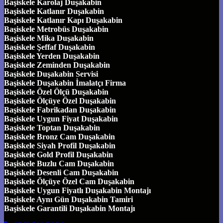
Başiskele Karolaj Duşakabin
Başiskele Katlanır Duşakabin
Başiskele Katlanır Kapı Duşakabin
Başiskele Metrobüs Duşakabin
Başiskele Mika Duşakabin
Başiskele Şeffaf Duşakabin
Başiskele Yerden Duşakabin
Başiskele Zeminden Duşakabin
Başiskele Duşakabin Servisi
Başiskele Duşakabin İmalatçı Firma
Başiskele Özel Ölçü Duşakabin
Başiskele Ölçüye Özel Duşakabin
Başiskele Fabrikadan Duşakabin
Başiskele Uygun Fiyat Duşakabin
Başiskele Toptan Duşakabin
Başiskele Bronz Cam Duşakabin
Başiskele Siyah Profil Duşakabin
Başiskele Gold Profil Duşakabin
Başiskele Buzlu Cam Duşakabin
Başiskele Desenli Cam Duşakabin
Başiskele Ölçüye Özel Cam Duşakabin
Başiskele Uygun Fiyatlı Duşakabin Montajı
Başiskele Aynı Gün Duşakabin Tamiri
Başiskele Garantili Duşakabin Montajı