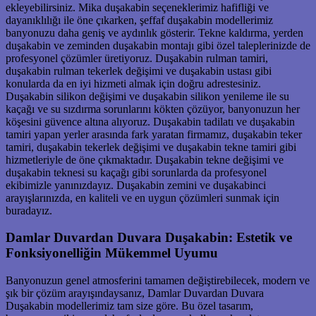
ekleyebilirsiniz. Mika duşakabin seçeneklerimiz hafifliği ve
dayanıklılığı ile öne çıkarken, şeffaf duşakabin modellerimiz
banyonuzu daha geniş ve aydınlık gösterir. Tekne kaldırma, yerden
duşakabin ve zeminden duşakabin montajı gibi özel taleplerinizde de
profesyonel çözümler üretiyoruz. Duşakabin rulman tamiri,
duşakabin rulman tekerlek değişimi ve duşakabin ustası gibi
konularda da en iyi hizmeti almak için doğru adrestesiniz.
Duşakabin silikon değişimi ve duşakabin silikon yenileme ile su
kaçağı ve su sızdırma sorunlarını kökten çözüyor, banyonuzun her
köşesini güvence altına alıyoruz. Duşakabin tadilatı ve duşakabin
tamiri yapan yerler arasında fark yaratan firmamız, duşakabin teker
tamiri, duşakabin tekerlek değişimi ve duşakabin tekne tamiri gibi
hizmetleriyle de öne çıkmaktadır. Duşakabin tekne değişimi ve
duşakabin teknesi su kaçağı gibi sorunlarda da profesyonel
ekibimizle yanınızdayız. Duşakabin zemini ve duşakabinci
arayışlarınızda, en kaliteli ve en uygun çözümleri sunmak için
buradayız.
Damlar Duvardan Duvara Duşakabin: Estetik ve
Fonksiyonelliğin Mükemmel Uyumu
Banyonuzun genel atmosferini tamamen değiştirebilecek, modern ve
şık bir çözüm arayışındaysanız, Damlar Duvardan Duvara
Duşakabin modellerimiz tam size göre. Bu özel tasarım,