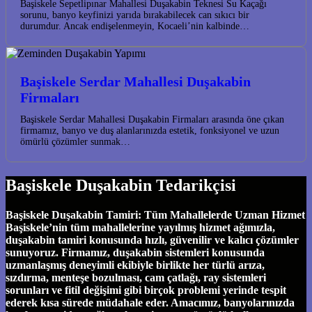
Başiskele Sepetlipınar Mahallesi Duşakabin Teknesi Su Kaçağı
sorunu, banyo keyfinizi yarıda bırakabilecek can sıkıcı bir
durumdur. Ancak endişelenmeyin, Kocaeli’nin kalbinde…
Başiskele Serdar Mahallesi Duşakabin
Firmaları
Başiskele Serdar Mahallesi Duşakabin Firmaları arasında öne çıkan
firmamız, banyo ve duş alanlarınızda estetik, fonksiyonel ve uzun
ömürlü çözümler sunmak…
Başiskele Duşakabin Tedarikçisi
Başiskele Duşakabin Tamiri: Tüm Mahallelerde Uzman Hizmet
Başiskele’nin tüm mahallelerine yayılmış hizmet ağımızla,
duşakabin tamiri konusunda hızlı, güvenilir ve kalıcı çözümler
sunuyoruz. Firmamız, duşakabin sistemleri konusunda
uzmanlaşmış deneyimli ekibiyle birlikte her türlü arıza,
sızdırma, menteşe bozulması, cam çatlağı, ray sistemleri
sorunları ve fitil değişimi gibi birçok problemi yerinde tespit
ederek kısa sürede müdahale eder. Amacımız, banyolarınızda