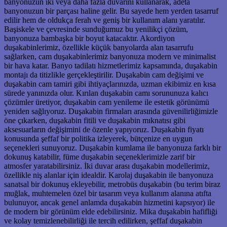
banyonuzun iki veya daha fazla duvarını kullanarak, adeta
banyonuzun bir parçası haline gelir. Bu sayede hem yerden tasarruf
edilir hem de oldukça ferah ve geniş bir kullanım alanı yaratılır.
Başiskele ve çevresinde sunduğumuz bu yenilikçi çözüm,
banyonuza bambaşka bir boyut katacaktır. Akordiyon
duşakabinlerimiz, özellikle küçük banyolarda alan tasarrufu
sağlarken, cam duşakabinlerimiz banyonuza modern ve minimalist
bir hava katar. Banyo tadilatı hizmetlerimiz kapsamında, duşakabin
montajı da titizlikle gerçekleştirilir. Duşakabin cam değişimi ve
duşakabin cam tamiri gibi ihtiyaçlarınızda, uzman ekibimiz en kısa
sürede yanınızda olur. Kırılan duşakabin camı sorununuza kalıcı
çözümler üretiyor, duşakabin cam yenileme ile estetik görünümü
yeniden sağlıyoruz. Duşakabin firmaları arasında güvenilirliğimizle
öne çıkarken, duşakabin fitili ve duşakabin mıknatısı gibi
aksesuarların değişimini de özenle yapıyoruz. Duşakabin fiyatı
konusunda şeffaf bir politika izleyerek, bütçenize en uygun
seçenekleri sunuyoruz. Duşakabin kumlama ile banyonuza farklı bir
dokunuş katabilir, füme duşakabin seçeneklerimizle zarif bir
atmosfer yaratabilirsiniz. İki duvar arası duşakabin modellerimiz,
özellikle niş alanlar için idealdir. Karolaj duşakabin ile banyonuza
sanatsal bir dokunuş ekleyebilir, metrobüs duşakabin (bu terim biraz
muğlak, muhtemelen özel bir tasarım veya kullanım alanına atıfta
bulunuyor, ancak genel anlamda duşakabin hizmetini kapsıyor) ile
de modern bir görünüm elde edebilirsiniz. Mika duşakabin hafifliği
ve kolay temizlenebilirliği ile tercih edilirken, şeffaf duşakabin