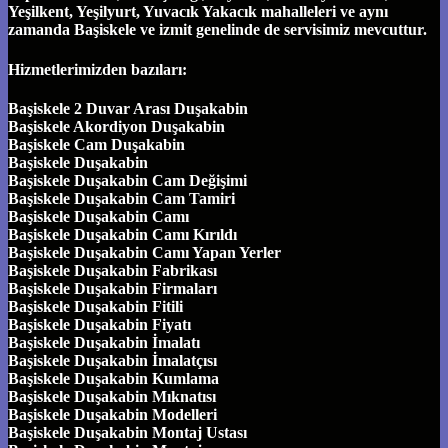
Yeşilkent, Yeşilyurt, Yuvacık Yakacık mahalleleri ve aynı
zamanda Başiskele ve izmit genelinde de servisimiz mevcuttur.
Hizmetlerimizden bazıları:
Başiskele 2 Duvar Arası Duşakabin
Başiskele Akordiyon Duşakabin
Başiskele Cam Duşakabin
Başiskele Duşakabin
Başiskele Duşakabin Cam Değişimi
Başiskele Duşakabin Cam Tamiri
Başiskele Duşakabin Camı
Başiskele Duşakabin Camı Kırıldı
Başiskele Duşakabin Camı Yapan Yerler
Başiskele Duşakabin Fabrikası
Başiskele Duşakabin Firmaları
Başiskele Duşakabin Fitili
Başiskele Duşakabin Fiyatı
Başiskele Duşakabin İmalatı
Başiskele Duşakabin İmalatçısı
Başiskele Duşakabin Kumlama
Başiskele Duşakabin Mıknatısı
Başiskele Duşakabin Modelleri
Başiskele Duşakabin Montaj Ustası