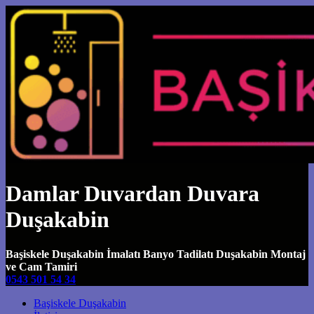
Damlar Duvardan Duvara
Duşakabin
Başiskele Duşakabin İmalatı Banyo Tadilatı Duşakabin Montaj
ve Cam Tamiri
0543 501 54 34
Main Navigation
Başiskele Duşakabin