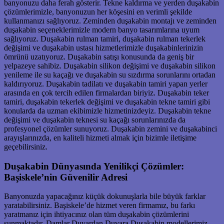
banyonuzu daha ferah gösterir. Tekne kaldırma ve yerden duşakabin
çözümlerimizle, banyonuzun her köşesini en verimli şekilde
kullanmanızı sağlıyoruz. Zeminden duşakabin montajı ve zeminden
duşakabin seçeneklerimizle modern banyo tasarımlarına uyum
sağlıyoruz. Duşakabin rulman tamiri, duşakabin rulman tekerlek
değişimi ve duşakabin ustası hizmetlerimizle duşakabinlerinizin
ömrünü uzatıyoruz. Duşakabin satışı konusunda da geniş bir
yelpazeye sahibiz. Duşakabin silikon değişimi ve duşakabin silikon
yenileme ile su kaçağı ve duşakabin su sızdırma sorunlarını ortadan
kaldırıyoruz. Duşakabin tadilatı ve duşakabin tamiri yapan yerler
arasında en çok tercih edilen firmalardan biriyiz. Duşakabin teker
tamiri, duşakabin tekerlek değişimi ve duşakabin tekne tamiri gibi
konularda da uzman ekibimizle hizmetinizdeyiz. Duşakabin tekne
değişimi ve duşakabin teknesi su kaçağı sorunlarınızda da
profesyonel çözümler sunuyoruz. Duşakabin zemini ve duşakabinci
arayışlarınızda, en kaliteli hizmeti almak için bizimle iletişime
geçebilirsiniz.
Duşakabin Dünyasında Yenilikçi Çözümler:
Başiskele’nin Güvenilir Adresi
Banyonuzda yapacağınız küçük dokunuşlarla bile büyük farklar
yaratabilirsiniz. Başiskele’de hizmet veren firmamız, bu farkı
yaratmanız için ihtiyacınız olan tüm duşakabin çözümlerini
sunmaktadır. Damlar Duvardan Duvara Duşakabin modellerimiz,