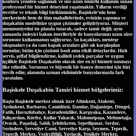
konforu yeniden sağlamak ve size uzun ömürlü kullanım sunan
profesyonel bir hizmet deneyimi yaşatmaktır. Yılların verdiği
tecrübe ve teknik bilgi birikimimizle, Başiskele’nin hem
merkezinde hem de tüm mahallelerinde, evinizin yapısına ve
duşakabin modelinize uygun çözümler geliştiriyoruz. Müşteri
memnuniyetini ön planda tutarak, sadece tamir değil; aynı
zamanda önleyici bakım önerileriyle de banyolarınızı uzun süre
sorunsuz kullanmanızı sağlıyoruz. Su kaçakları, menteşe
sıkışmaları ya da cam kapak arızaları gibi sık karşılaşılan
sorunlar, bizim için çözümü basit ama etkili detaylardır. Hızlı
servis, şeffaf bilgilendirme, kaliteli yedek parçalar ve uygun
işçilikle Başiskele Duşakabin olarak size en iyi hizmeti sunmayı
ilke edindik. Sorunsuz ve hijyenik bir banyo deneyimi için bizi
tercih edin; alanında uzman ekibimizle banyolarınızda fark
yaratalım.
Başiskele Duşakabin Tamiri hizmet bölgelerimiz:
Başta Başiskele merkez olmak üzre Altınkent, Atakent,
Aydınkent, Barbaros, Camidüzü, Damlar, Doğantepe, Döngel,
Fatih, Havuzlubahçe, Karadenizliler, Karşıyaka, Kazandere,
Kılıçarslan, Körfez, Kullar Yakacık, Mahmutpaşa, Mehmetağa,
Ovacık, Paşadağ, Sahil, Şehitekrem, Sepetlipınar, Serdar,
Serindere, Servetiye Cami, Servetiye Karşı, Seymen, Tepecik,
Tepecik Merkez, Vezirçiftliği, Yaylacık, Yeniköy Merkez,