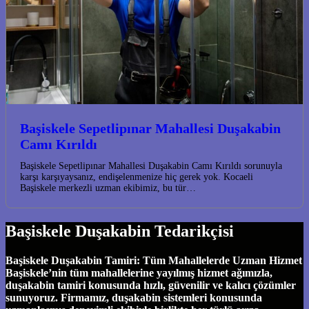
Başiskele Sepetlipınar Mahallesi Duşakabin
Camı Kırıldı
Başiskele Sepetlipınar Mahallesi Duşakabin Camı Kırıldı sorunuyla
karşı karşıyaysanız, endişelenmenize hiç gerek yok. Kocaeli
Başiskele merkezli uzman ekibimiz, bu tür…
Başiskele Duşakabin Tedarikçisi
Başiskele Duşakabin Tamiri: Tüm Mahallelerde Uzman Hizmet
Başiskele’nin tüm mahallelerine yayılmış hizmet ağımızla,
duşakabin tamiri konusunda hızlı, güvenilir ve kalıcı çözümler
sunuyoruz. Firmamız, duşakabin sistemleri konusunda