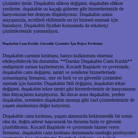
çözümler üretir. Duşakabin silikon değişimi, duşakabin silikon
yenileme, duşakabin su kaçağı giderme gibi hizmetlerimizle de
banyonuzun her detayını düşünüyoruz. Duşakabin ustası
arayışınızda, tecrübeli ekibimizle en iyi hizmeti sunmak için
buradayız. Duşakabin fiyatları konusunda da rekabetçi
çözümlerimizle yanınızdayız.
Duşakabin Camı Kırıldı: Güvenilir Çözümler İçin Doğru Yerdesiniz
Duşakabin camının kırılması, banyo kullanımını olumsuz
etkileyebilecek bir durumdur. **Damlar Duşakabin Camı Kırıldı**
endişesiyle zaman kaybetmeyin. Kocaeli Başiskele ve çevresinde,
duşakabin camı değişimi, tamiri ve yenileme hizmetlerinde
uzmanlaşmış firmamız, size en hızlı ve en güvenilir çözümleri
sunmak için hazırdır. Duşakabin fitili değişimi, duşakabin tekne
değişimi, duşakabin tekne tamiri gibi hizmetlerimizle de banyonuzun
tüm ihtiyaçlarını karşılıyoruz. İki duvar arası duşakabin, yerden
duşakabin, zeminden duşakabin montajı gibi özel çözümlerimizle de
yaşam alanlarınıza değer katıyoruz.
Duşakabin camı kırılması, yaşam alanınızda beklenmedik bir sorun
olsa da, doğru adrese başvurarak bu durumu hızla ve güvenle
çözebilirsiniz. Kocaeli Başiskele ve çevresinde hizmet veren
firmamız, duşakabin camı kırılması durumunda sunduğu profesyonel