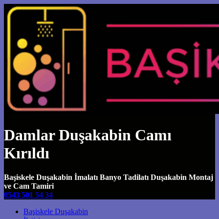
Damlar Duşakabin Camı
Kırıldı
Başiskele Duşakabin İmalatı Banyo Tadilatı Duşakabin Montaj
ve Cam Tamiri
0543 501 54 34
Main Navigation
Başiskele Duşakabin