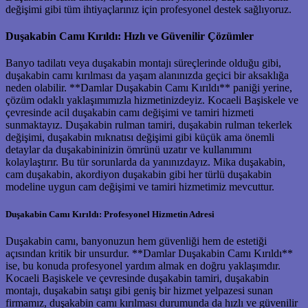
değişimi gibi tüm ihtiyaçlarınız için profesyonel destek sağlıyoruz.
Duşakabin Camı Kırıldı: Hızlı ve Güvenilir Çözümler
Banyo tadilatı veya duşakabin montajı süreçlerinde olduğu gibi,
duşakabin camı kırılması da yaşam alanınızda geçici bir aksaklığa
neden olabilir. **Damlar Duşakabin Camı Kırıldı** paniği yerine,
çözüm odaklı yaklaşımımızla hizmetinizdeyiz. Kocaeli Başiskele ve
çevresinde acil duşakabin camı değişimi ve tamiri hizmeti
sunmaktayız. Duşakabin rulman tamiri, duşakabin rulman tekerlek
değişimi, duşakabin mıknatısı değişimi gibi küçük ama önemli
detaylar da duşakabininizin ömrünü uzatır ve kullanımını
kolaylaştırır. Bu tür sorunlarda da yanınızdayız. Mika duşakabin,
cam duşakabin, akordiyon duşakabin gibi her türlü duşakabin
modeline uygun cam değişimi ve tamiri hizmetimiz mevcuttur.
Duşakabin Camı Kırıldı: Profesyonel Hizmetin Adresi
Duşakabin camı, banyonuzun hem güvenliği hem de estetiği
açısından kritik bir unsurdur. **Damlar Duşakabin Camı Kırıldı**
ise, bu konuda profesyonel yardım almak en doğru yaklaşımdır.
Kocaeli Başiskele ve çevresinde duşakabin tamiri, duşakabin
montajı, duşakabin satışı gibi geniş bir hizmet yelpazesi sunan
firmamız, duşakabin camı kırılması durumunda da hızlı ve güvenilir