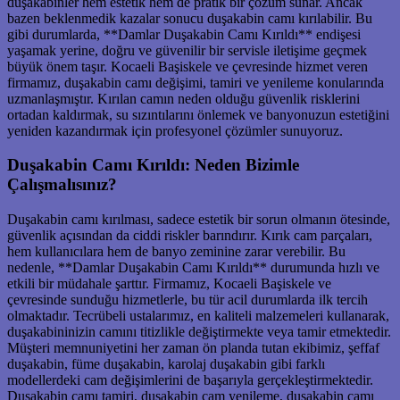
duşakabinler hem estetik hem de pratik bir çözüm sunar. Ancak
bazen beklenmedik kazalar sonucu duşakabin camı kırılabilir. Bu
gibi durumlarda, **Damlar Duşakabin Camı Kırıldı** endişesi
yaşamak yerine, doğru ve güvenilir bir servisle iletişime geçmek
büyük önem taşır. Kocaeli Başiskele ve çevresinde hizmet veren
firmamız, duşakabin camı değişimi, tamiri ve yenileme konularında
uzmanlaşmıştır. Kırılan camın neden olduğu güvenlik risklerini
ortadan kaldırmak, su sızıntılarını önlemek ve banyonuzun estetiğini
yeniden kazandırmak için profesyonel çözümler sunuyoruz.
Duşakabin Camı Kırıldı: Neden Bizimle
Çalışmalısınız?
Duşakabin camı kırılması, sadece estetik bir sorun olmanın ötesinde,
güvenlik açısından da ciddi riskler barındırır. Kırık cam parçaları,
hem kullanıcılara hem de banyo zeminine zarar verebilir. Bu
nedenle, **Damlar Duşakabin Camı Kırıldı** durumunda hızlı ve
etkili bir müdahale şarttır. Firmamız, Kocaeli Başiskele ve
çevresinde sunduğu hizmetlerle, bu tür acil durumlarda ilk tercih
olmaktadır. Tecrübeli ustalarımız, en kaliteli malzemeleri kullanarak,
duşakabininizin camını titizlikle değiştirmekte veya tamir etmektedir.
Müşteri memnuniyetini her zaman ön planda tutan ekibimiz, şeffaf
duşakabin, füme duşakabin, karolaj duşakabin gibi farklı
modellerdeki cam değişimlerini de başarıyla gerçekleştirmektedir.
Duşakabin camı tamiri, duşakabin cam yenileme, duşakabin camı