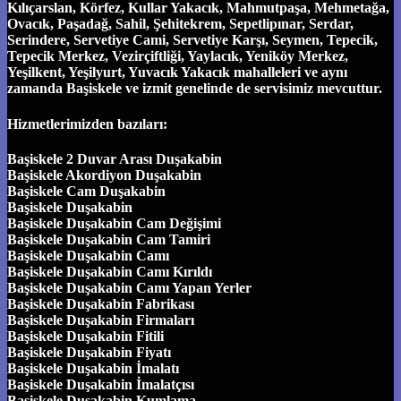
Kılıçarslan, Körfez, Kullar Yakacık, Mahmutpaşa, Mehmetağa,
Ovacık, Paşadağ, Sahil, Şehitekrem, Sepetlipınar, Serdar,
Serindere, Servetiye Cami, Servetiye Karşı, Seymen, Tepecik,
Tepecik Merkez, Vezirçiftliği, Yaylacık, Yeniköy Merkez,
Yeşilkent, Yeşilyurt, Yuvacık Yakacık mahalleleri ve aynı
zamanda Başiskele ve izmit genelinde de servisimiz mevcuttur.
Hizmetlerimizden bazıları:
Başiskele 2 Duvar Arası Duşakabin
Başiskele Akordiyon Duşakabin
Başiskele Cam Duşakabin
Başiskele Duşakabin
Başiskele Duşakabin Cam Değişimi
Başiskele Duşakabin Cam Tamiri
Başiskele Duşakabin Camı
Başiskele Duşakabin Camı Kırıldı
Başiskele Duşakabin Camı Yapan Yerler
Başiskele Duşakabin Fabrikası
Başiskele Duşakabin Firmaları
Başiskele Duşakabin Fitili
Başiskele Duşakabin Fiyatı
Başiskele Duşakabin İmalatı
Başiskele Duşakabin İmalatçısı
Başiskele Duşakabin Kumlama