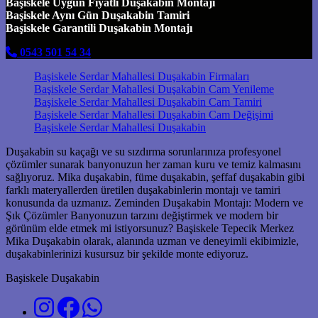
Başiskele Uygun Fiyatlı Duşakabin Montajı
Başiskele Aynı Gün Duşakabin Tamiri
Başiskele Garantili Duşakabin Montajı
0543 501 54 34
Başiskele Serdar Mahallesi Duşakabin Firmaları
Başiskele Serdar Mahallesi Duşakabin Cam Yenileme
Başiskele Serdar Mahallesi Duşakabin Cam Tamiri
Başiskele Serdar Mahallesi Duşakabin Cam Değişimi
Başiskele Serdar Mahallesi Duşakabin
Duşakabin su kaçağı ve su sızdırma sorunlarınıza profesyonel
çözümler sunarak banyonuzun her zaman kuru ve temiz kalmasını
sağlıyoruz. Mika duşakabin, füme duşakabin, şeffaf duşakabin gibi
farklı materyallerden üretilen duşakabinlerin montajı ve tamiri
konusunda da uzmanız. Zeminden Duşakabin Montajı: Modern ve
Şık Çözümler Banyonuzun tarzını değiştirmek ve modern bir
görünüm elde etmek mi istiyorsunuz? Başiskele Tepecik Merkez
Mika Duşakabin olarak, alanında uzman ve deneyimli ekibimizle,
duşakabinlerinizi kusursuz bir şekilde monte ediyoruz.
Başiskele Duşakabin