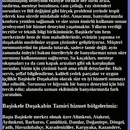
uzmanlaşmış deneyimli ekibiyle birlikte her türlü arıza,
sızdırma, menteşe bozulması, cam çatlağı, ray sistemleri
sorunları ve fitil değişimi gibi birçok problemi yerinde tespit
ederek kısa sürede müdahale eder. Amacımız, banyolarınızda
konforu yeniden sağlamak ve size uzun ömürlü kullanım sunan
profesyonel bir hizmet deneyimi yaşatmaktır. Yılların verdiği
tecrübe ve teknik bilgi birikimimizle, Başiskele’nin hem
merkezinde hem de tüm mahallelerinde, evinizin yapısına ve
duşakabin modelinize uygun çözümler geliştiriyoruz. Müşteri
memnuniyetini ön planda tutarak, sadece tamir değil; aynı
zamanda önleyici bakım önerileriyle de banyolarınızı uzun süre
sorunsuz kullanmanızı sağlıyoruz. Su kaçakları, menteşe
sıkışmaları ya da cam kapak arızaları gibi sık karşılaşılan
sorunlar, bizim için çözümü basit ama etkili detaylardır. Hızlı
servis, şeffaf bilgilendirme, kaliteli yedek parçalar ve uygun
işçilikle Başiskele Duşakabin olarak size en iyi hizmeti sunmayı
ilke edindik. Sorunsuz ve hijyenik bir banyo deneyimi için bizi
tercih edin; alanında uzman ekibimizle banyolarınızda fark
yaratalım.
Başiskele Duşakabin Tamiri hizmet bölgelerimiz:
Başta Başiskele merkez olmak üzre Altınkent, Atakent,
Aydınkent, Barbaros, Camidüzü, Damlar, Doğantepe, Döngel,
Fatih, Havuzlubahçe, Karadenizliler, Karşıyaka, Kazandere,