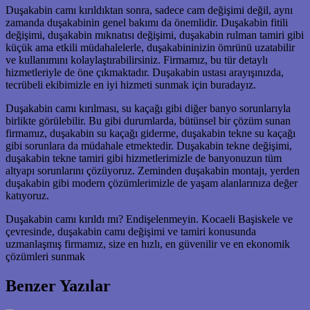
Duşakabin camı kırıldıktan sonra, sadece cam değişimi değil, aynı
zamanda duşakabinin genel bakımı da önemlidir. Duşakabin fitili
değişimi, duşakabin mıknatısı değişimi, duşakabin rulman tamiri gibi
küçük ama etkili müdahalelerle, duşakabininizin ömrünü uzatabilir
ve kullanımını kolaylaştırabilirsiniz. Firmamız, bu tür detaylı
hizmetleriyle de öne çıkmaktadır. Duşakabin ustası arayışınızda,
tecrübeli ekibimizle en iyi hizmeti sunmak için buradayız.
Duşakabin camı kırılması, su kaçağı gibi diğer banyo sorunlarıyla
birlikte görülebilir. Bu gibi durumlarda, bütünsel bir çözüm sunan
firmamız, duşakabin su kaçağı giderme, duşakabin tekne su kaçağı
gibi sorunlara da müdahale etmektedir. Duşakabin tekne değişimi,
duşakabin tekne tamiri gibi hizmetlerimizle de banyonuzun tüm
altyapı sorunlarını çözüyoruz. Zeminden duşakabin montajı, yerden
duşakabin gibi modern çözümlerimizle de yaşam alanlarınıza değer
katıyoruz.
Duşakabin camı kırıldı mı? Endişelenmeyin. Kocaeli Başiskele ve
çevresinde, duşakabin camı değişimi ve tamiri konusunda
uzmanlaşmış firmamız, size en hızlı, en güvenilir ve en ekonomik
çözümleri sunmak
Benzer Yazılar