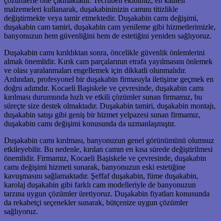
çözümlerle öne çıkmaktadır. Tecrübeli ekibimiz, en kaliteli
malzemeleri kullanarak, duşakabininizin camını titizlikle
değiştirmekte veya tamir etmektedir. Duşakabin camı değişimi,
duşakabin cam tamiri, duşakabin cam yenileme gibi hizmetlerimizle,
banyonuzun hem güvenliğini hem de estetiğini yeniden sağlıyoruz.
Duşakabin camı kırıldıktan sonra, öncelikle güvenlik önlemlerini
almak önemlidir. Kırık cam parçalarının etrafa yayılmasını önlemek
ve olası yaralanmaları engellemek için dikkatli olunmalıdır.
Ardından, profesyonel bir duşakabin firmasıyla iletişime geçmek en
doğru adımdır. Kocaeli Başiskele ve çevresinde, duşakabin camı
kırılması durumunda hızlı ve etkili çözümler sunan firmamız, bu
süreçte size destek olmaktadır. Duşakabin tamiri, duşakabin montajı,
duşakabin satışı gibi geniş bir hizmet yelpazesi sunan firmamız,
duşakabin camı değişimi konusunda da uzmanlaşmıştır.
Duşakabin camı kırılması, banyonuzun genel görünümünü olumsuz
etkileyebilir. Bu nedenle, kırılan camın en kısa sürede değiştirilmesi
önemlidir. Firmamız, Kocaeli Başiskele ve çevresinde, duşakabin
camı değişimi hizmeti sunarak, banyonuzun eski estetiğine
kavuşmasını sağlamaktadır. Şeffaf duşakabin, füme duşakabin,
karolaj duşakabin gibi farklı cam modelleriyle de banyonuzun
tarzına uygun çözümler üretiyoruz. Duşakabin fiyatları konusunda
da rekabetçi seçenekler sunarak, bütçenize uygun çözümler
sağlıyoruz.