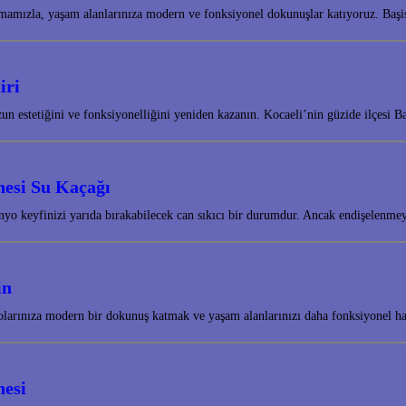
mamızla, yaşam alanlarınıza modern ve fonksiyonel dokunuşlar katıyoruz. Baş
iri
 estetiğini ve fonksiyonelliğini yeniden kazanın. Kocaeli’nin güzide ilçesi B
nesi Su Kaçağı
nyo keyfinizi yarıda bırakabilecek can sıkıcı bir durumdur. Ancak endişelenm
in
nyolarınıza modern bir dokunuş katmak ve yaşam alanlarınızı daha fonksiyonel 
nesi