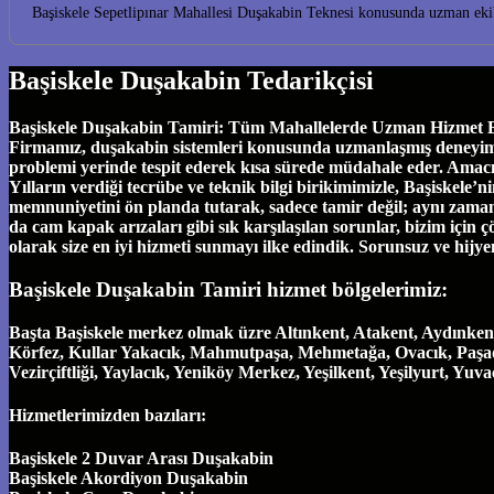
Başiskele Sepetlipınar Mahallesi Duşakabin Teknesi konusunda uzman eki
Başiskele Duşakabin Tedarikçisi
Başiskele Duşakabin Tamiri: Tüm Mahallelerde Uzman Hizmet Başi
Firmamız, duşakabin sistemleri konusunda uzmanlaşmış deneyimli eki
problemi yerinde tespit ederek kısa sürede müdahale eder. Amac
Yılların verdiği tecrübe ve teknik bilgi birikimimizle, Başiskel
memnuniyetini ön planda tutarak, sadece tamir değil; aynı zamand
da cam kapak arızaları gibi sık karşılaşılan sorunlar, bizim için ç
olarak size en iyi hizmeti sunmayı ilke edindik. Sorunsuz ve hijy
Başiskele Duşakabin Tamiri hizmet bölgelerimiz:
Başta Başiskele merkez olmak üzre Altınkent, Atakent, Aydınken
Körfez, Kullar Yakacık, Mahmutpaşa, Mehmetağa, Ovacık, Paşadağ
Vezirçiftliği, Yaylacık, Yeniköy Merkez, Yeşilkent, Yeşilyurt, Yu
Hizmetlerimizden bazıları:
Başiskele 2 Duvar Arası Duşakabin
Başiskele Akordiyon Duşakabin