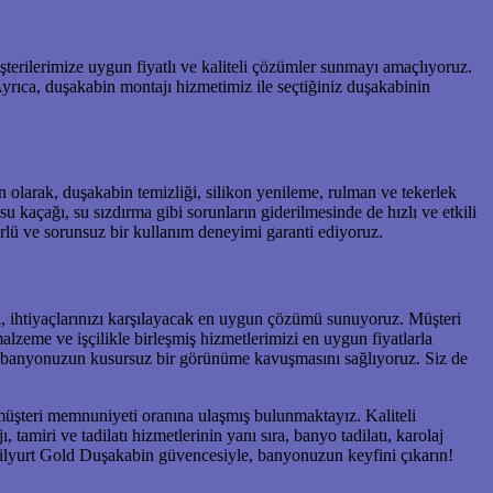
terilerimize uygun fiyatlı ve kaliteli çözümler sunmayı amaçlıyoruz.
. Ayrıca, duşakabin montajı hizmetimiz ile seçtiğiniz duşakabinin
 olarak, duşakabin temizliği, silikon yenileme, rulman ve tekerlek
 kaçağı, su sızdırma gibi sorunların giderilmesinde de hızlı ve etkili
rlü ve sorunsuz bir kullanım deneyimi garanti ediyoruz.
k, ihtiyaçlarınızı karşılayacak en uygun çözümü sunuyoruz. Müşteri
alzeme ve işçilikle birleşmiş hizmetlerimizi en uygun fiyatlarla
a, banyonuzun kusursuz bir görünüme kavuşmasını sağlıyoruz. Siz de
 müşteri memnuniyeti oranına ulaşmış bulunmaktayız. Kaliteli
amiri ve tadilatı hizmetlerinin yanı sıra, banyo tadilatı, karolaj
eşilyurt Gold Duşakabin güvencesiyle, banyonuzun keyfini çıkarın!