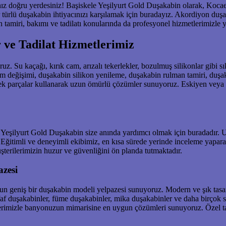
doğru yerdesiniz! Başiskele Yeşilyurt Gold Duşakabin olarak, Kocaeli 
 türlü duşakabin ihtiyacınızı karşılamak için buradayız. Akordiyon du
 tamiri, bakımı ve tadilatı konularında da profesyonel hizmetlerimizle 
 ve Tadilat Hizmetlerimiz
ruz. Su kaçağı, kırık cam, arızalı tekerlekler, bozulmuş silikonlar gibi 
m değişimi, duşakabin silikon yenileme, duşakabin rulman tamiri, duşak
yedek parçalar kullanarak uzun ömürlü çözümler sunuyoruz. Eskiyen veya
eşilyurt Gold Duşakabin size anında yardımcı olmak için buradadır. Uzun
Eğitimli ve deneyimli ekibimiz, en kısa sürede yerinde inceleme yaparak 
üşterilerimizin huzur ve güvenliğini ön planda tutmaktadır.
azesi
n geniş bir duşakabin modeli yelpazesi sunuyoruz. Modern ve şık tasar
af duşakabinler, füme duşakabinler, mika duşakabinler ve daha birçok seç
lerimizle banyonuzun mimarisine en uygun çözümleri sunuyoruz. Özel 