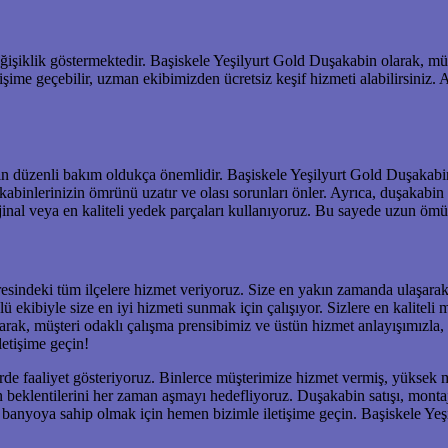
ğişiklik göstermektedir. Başiskele Yeşilyurt Gold Duşakabin olarak, müş
letişime geçebilir, uzman ekibimizden ücretsiz keşif hizmeti alabilirsiniz
için düzenli bakım oldukça önemlidir. Başiskele Yeşilyurt Gold Duşakabin
binlerinizin ömrünü uzatır ve olası sorunları önler. Ayrıca, duşakabin su
nal veya en kaliteli yedek parçaları kullanıyoruz. Bu sayede uzun ömü
esindeki tüm ilçelere hizmet veriyoruz. Size en yakın zamanda ulaşara
kibiyle size en iyi hizmeti sunmak için çalışıyor. Sizlere en kaliteli m
rak, müşteri odaklı çalışma prensibimiz ve üstün hizmet anlayışımızl
letişime geçin!
örde faaliyet gösteriyoruz. Binlerce müşterimize hizmet vermiş, yüksek
beklentilerini her zaman aşmayı hedefliyoruz. Duşakabin satışı, montajı, t
i banyoya sahip olmak için hemen bizimle iletişime geçin. Başiskele Y