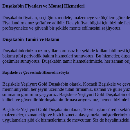
Duşakabin Fiyatları ve Montaj Hizmetleri
Duşakabin fiyatları, seçtiğiniz modele, malzemeye ve ölçülere göre de
Fiyatlandırmamız şeffaf ve adildir. Detaylı fiyat bilgisi için bizimle i
profesyonelce ve güvenli bir şekilde monte edilmesini sağlıyoruz.
Duşakabin Tamiri ve Bakımı
Duşakabinlerinizin uzun yıllar sorunsuz bir şekilde kullanılabilmesi 
bakımı gibi periyodik bakım hizmetleri sunuyoruz. Bu hizmetler, duşaka
çözümler sunuyoruz. Duşakabin tamir hizmetlerimizde, her zaman oriji
Başiskele ve Çevresinde Hizmetinizdeyiz
Başiskele Yeşilyurt Gold Duşakabin olarak, Kocaeli Başiskele ve çevr
memnuniyetini her şeyin üzerinde tutan firmamız, uzman ve güler yüzlü e
sunmanın gururunu yaşıyoruz. Başiskele Yeşilyurt Gold Duşakabin ola
kaliteli ve güvenilir bir duşakabin firması arıyorsanız, hemen bizimle i
Başiskele Yeşilyurt Gold Duşakabin olarak, 10 yılı aşkın süredir sekt
malzemeler, uzman ekip ve hızlı hizmet anlayışımızla, müşterilerimizin 
uygulamaları gibi ek hizmetlerimiz de mevcuttur. Siz de hayalinizdek