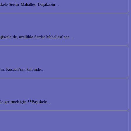
iskele Serdar Mahallesi Duşakabin…
aşiskele’de, özellikle Serdar Mahallesi’nde…
eyin, Kocaeli’nin kalbinde…
hale getirmek için **Başiskele…