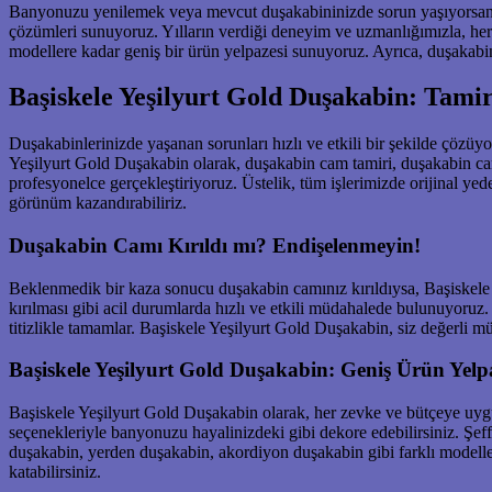
Banyonuzu yenilemek veya mevcut duşakabininizde sorun yaşıyorsanız 
çözümleri sunuyoruz. Yılların verdiği deneyim ve uzmanlığımızla, her
modellere kadar geniş bir ürün yelpazesi sunuyoruz. Ayrıca, duşakabin
Başiskele Yeşilyurt Gold Duşakabin: Tamir
Duşakabinlerinizde yaşanan sorunları hızlı ve etkili bir şekilde çözüyo
Yeşilyurt Gold Duşakabin olarak, duşakabin cam tamiri, duşakabin ca
profesyonelce gerçekleştiriyoruz. Üstelik, tüm işlerimizde orijinal 
görünüm kazandırabiliriz.
Duşakabin Camı Kırıldı mı? Endişelenmeyin!
Beklenmedik bir kaza sonucu duşakabin camınız kırıldıysa, Başiskele Y
kırılması gibi acil durumlarda hızlı ve etkili müdahalede bulunuyoruz. 
titizlikle tamamlar. Başiskele Yeşilyurt Gold Duşakabin, siz değerli m
Başiskele Yeşilyurt Gold Duşakabin: Geniş Ürün Yelp
Başiskele Yeşilyurt Gold Duşakabin olarak, her zevke ve bütçeye uygu
seçenekleriyle banyonuzu hayalinizdeki gibi dekore edebilirsiniz. Şeff
duşakabin, yerden duşakabin, akordiyon duşakabin gibi farklı model
katabilirsiniz.