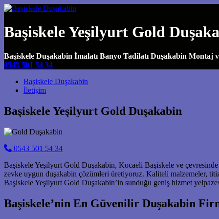
Başiskele Yeşilyurt Gold Duşak
Başiskele Duşakabin İmalatı Banyo Tadilatı Duşakabin Montaj 
0543 501 54 34
Main Navigation
Başiskele Duşakabin
İletişim
Başiskele Yeşilyurt Gold Duşakabin
0543 501 54 34
Başiskele Yeşilyurt Gold Duşakabin, Kocaeli Başiskele ve çevresind
zevke uygun duşakabin çözümleri üretiyoruz. Kaliteli malzemeler, tit
Başiskele Yeşilyurt Gold Duşakabin’in sunduğu geniş hizmet yelpazesi
Başiskele’nin En Güvenilir Duşakabin Firm