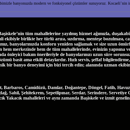
bimizle banyonuzda modern ve fonksiyonel çözümler sunuyoruz. Kocaeli’nin inc
skele’nin tüm mahallelerine yayılmış hizmet ağımızla, duşakabin 
biyle birlikte her türlü arıza, sızdırma, menteşe bozulması, cam ça
ımız, banyolarınızda konforu yeniden sağlamak ve size uzun ömürl
e’nin hem merkezinde hem de tüm mahallelerinde, evinizin yapısına 
a önleyici bakım önerileriyle de banyolarınızı uzun süre sorunsuz
özümü basit ama etkili detaylardır. Hızlı servis, şeffaf bilgilendirm
enik bir banyo deneyimi için bizi tercih edin; alanında uzman ekibi
t, Barbaros, Camidüzü, Damlar, Doğantepe, Döngel, Fatih, Havuzl
, Sahil, Şehitekrem, Sepetlipınar, Serdar, Serindere, Servetiye 
vacık Yakacık mahalleleri ve aynı zamanda Başiskele ve izmit geneli