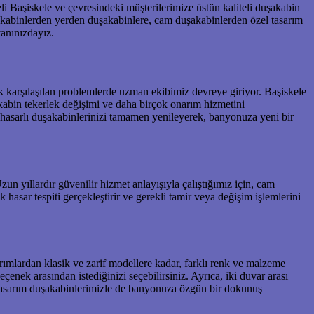
Başiskele ve çevresindeki müşterilerimize üstün kaliteli duşakabin
şakabinlerden yerden duşakabinlere, cam duşakabinlerden özel tasarım
yanınızdayız.
sık karşılaşılan problemlerde uzman ekibimiz devreye giriyor. Başiskele
abin tekerlek değişimi ve daha birçok onarım hizmetini
 hasarlı duşakabinlerinizi tamamen yenileyerek, banyonuza yeni bir
 yıllardır güvenilir hizmet anlayışıyla çalıştığımız için, cam
hasar tespiti gerçekleştirir ve gerekli tamir veya değişim işlemlerini
ımlardan klasik ve zarif modellere kadar, farklı renk ve malzeme
enek arasından istediğinizi seçebilirsiniz. Ayrıca, iki duvar arası
tasarım duşakabinlerimizle de banyonuza özgün bir dokunuş