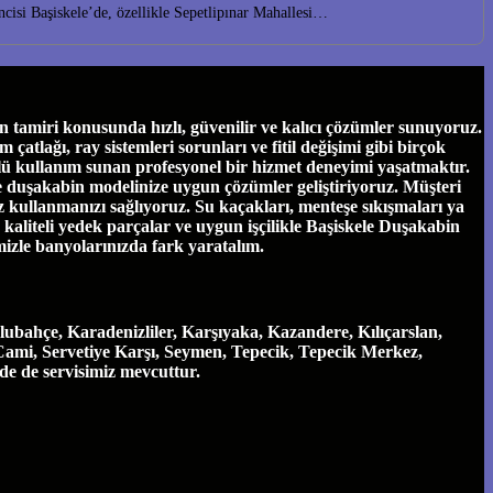
isi Başiskele’de, özellikle Sepetlipınar Mahallesi…
tamiri konusunda hızlı, güvenilir ve kalıcı çözümler sunuyoruz.
tlağı, ray sistemleri sorunları ve fitil değişimi gibi birçok
ü kullanım sunan profesyonel bir hizmet deneyimi yaşatmaktır.
ve duşakabin modelinize uygun çözümler geliştiriyoruz. Müşteri
 kullanmanızı sağlıyoruz. Su kaçakları, menteşe sıkışmaları ya
e, kaliteli yedek parçalar ve uygun işçilikle Başiskele Duşakabin
mizle banyolarınızda fark yaratalım.
ubahçe, Karadenizliler, Karşıyaka, Kazandere, Kılıçarslan,
Cami, Servetiye Karşı, Seymen, Tepecik, Tepecik Merkez,
nde de servisimiz mevcuttur.