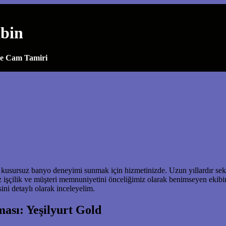
abin
ve Cam Tamiri
e kusursuz banyo deneyimi sunmak için hizmetinizde. Uzun yıllardır s
iz işçilik ve müşteri memnuniyetini önceliğimiz olarak benimseyen eki
ni detaylı olarak inceleyelim.
ası: Yeşilyurt Gold