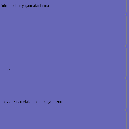
lesi’nin modern yaşam alanlarına…
r sunmak…
lerimiz ve uzman ekibimizle, banyonuzun…