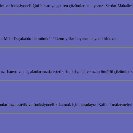
tiğini ve fonksiyonelliğini bir araya getiren çözümler sunuyoruz. Serdar Mahal
yolu Mika Duşakabin ile mümkün! Uzun yıllar boyunca dayanıklılık ve…
ı
amız, banyo ve duş alanlarınızda estetik, fonksiyonel ve uzun ömürlü çözümle
lanlarınıza estetik ve fonksiyonellik katmak için buradayız. Kaliteli malzeme