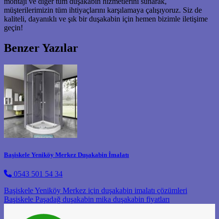
montajı ve diğer tüm duşakabin hizmetlerini sunarak,
müşterilerimizin tüm ihtiyaçlarını karşılamaya çalışıyoruz. Siz de
kaliteli, dayanıklı ve şık bir duşakabin için hemen bizimle iletişime
geçin!
Benzer Yazılar
Başiskele Yeniköy Merkez Duşakabin İmalatı
0543 501 54 34
Post navigation
Başiskele Yeniköy Merkez için duşakabin imalatı çözümleri
Başiskele Paşadağ duşakabin mika duşakabin fiyatları