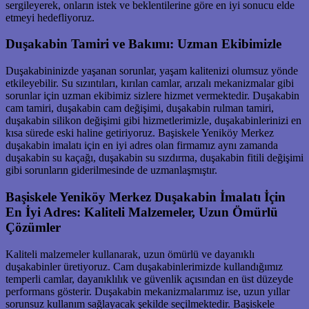
sergileyerek, onların istek ve beklentilerine göre en iyi sonucu elde
etmeyi hedefliyoruz.
Duşakabin Tamiri ve Bakımı: Uzman Ekibimizle
Duşakabininizde yaşanan sorunlar, yaşam kalitenizi olumsuz yönde
etkileyebilir. Su sızıntıları, kırılan camlar, arızalı mekanizmalar gibi
sorunlar için uzman ekibimiz sizlere hizmet vermektedir. Duşakabin
cam tamiri, duşakabin cam değişimi, duşakabin rulman tamiri,
duşakabin silikon değişimi gibi hizmetlerimizle, duşakabinlerinizi en
kısa sürede eski haline getiriyoruz. Başiskele Yeniköy Merkez
duşakabin imalatı için en iyi adres olan firmamız aynı zamanda
duşakabin su kaçağı, duşakabin su sızdırma, duşakabin fitili değişimi
gibi sorunların giderilmesinde de uzmanlaşmıştır.
Başiskele Yeniköy Merkez Duşakabin İmalatı İçin
En İyi Adres: Kaliteli Malzemeler, Uzun Ömürlü
Çözümler
Kaliteli malzemeler kullanarak, uzun ömürlü ve dayanıklı
duşakabinler üretiyoruz. Cam duşakabinlerimizde kullandığımız
temperli camlar, dayanıklılık ve güvenlik açısından en üst düzeyde
performans gösterir. Duşakabin mekanizmalarımız ise, uzun yıllar
sorunsuz kullanım sağlayacak şekilde seçilmektedir. Başiskele