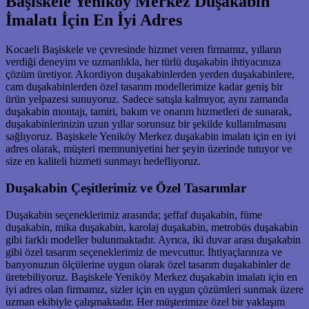
Başiskele Yeniköy Merkez Duşakabin
İmalatı İçin En İyi Adres
Kocaeli Başiskele ve çevresinde hizmet veren firmamız, yılların
verdiği deneyim ve uzmanlıkla, her türlü duşakabin ihtiyacınıza
çözüm üretiyor. Akordiyon duşakabinlerden yerden duşakabinlere,
cam duşakabinlerden özel tasarım modellerimize kadar geniş bir
ürün yelpazesi sunuyoruz. Sadece satışla kalmıyor, aynı zamanda
duşakabin montajı, tamiri, bakım ve onarım hizmetleri de sunarak,
duşakabinlerinizin uzun yıllar sorunsuz bir şekilde kullanılmasını
sağlıyoruz. Başiskele Yeniköy Merkez duşakabin imalatı için en iyi
adres olarak, müşteri memnuniyetini her şeyin üzerinde tutuyor ve
size en kaliteli hizmeti sunmayı hedefliyoruz.
Duşakabin Çeşitlerimiz ve Özel Tasarımlar
Duşakabin seçeneklerimiz arasında; şeffaf duşakabin, füme
duşakabin, mika duşakabin, karolaj duşakabin, metrobüs duşakabin
gibi farklı modeller bulunmaktadır. Ayrıca, iki duvar arası duşakabin
gibi özel tasarım seçeneklerimiz de mevcuttur. İhtiyaçlarınıza ve
banyonuzun ölçülerine uygun olarak özel tasarım duşakabinler de
üretebiliyoruz. Başiskele Yeniköy Merkez duşakabin imalatı için en
iyi adres olan firmamız, sizler için en uygun çözümleri sunmak üzere
uzman ekibiyle çalışmaktadır. Her müşterimize özel bir yaklaşım