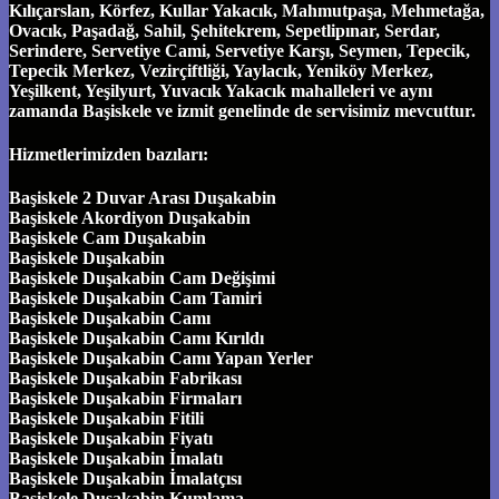
Kılıçarslan, Körfez, Kullar Yakacık, Mahmutpaşa, Mehmetağa,
Ovacık, Paşadağ, Sahil, Şehitekrem, Sepetlipınar, Serdar,
Serindere, Servetiye Cami, Servetiye Karşı, Seymen, Tepecik,
Tepecik Merkez, Vezirçiftliği, Yaylacık, Yeniköy Merkez,
Yeşilkent, Yeşilyurt, Yuvacık Yakacık mahalleleri ve aynı
zamanda Başiskele ve izmit genelinde de servisimiz mevcuttur.
Hizmetlerimizden bazıları:
Başiskele 2 Duvar Arası Duşakabin
Başiskele Akordiyon Duşakabin
Başiskele Cam Duşakabin
Başiskele Duşakabin
Başiskele Duşakabin Cam Değişimi
Başiskele Duşakabin Cam Tamiri
Başiskele Duşakabin Camı
Başiskele Duşakabin Camı Kırıldı
Başiskele Duşakabin Camı Yapan Yerler
Başiskele Duşakabin Fabrikası
Başiskele Duşakabin Firmaları
Başiskele Duşakabin Fitili
Başiskele Duşakabin Fiyatı
Başiskele Duşakabin İmalatı
Başiskele Duşakabin İmalatçısı
Başiskele Duşakabin Kumlama