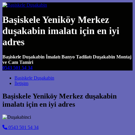
Başiskele Yeniköy Merkez
duşakabin imalatı için en iyi
adres
Başiskele Duşakabin İmalatı Banyo Tadilatı Duşakabin Montaj
ve Cam Tamiri
0543 501 54 34
Main Navigation
Başiskele Duşakabin
İletişim
Başiskele Yeniköy Merkez duşakabin
imalatı için en iyi adres
0543 501 54 34