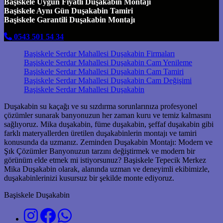
Başiskele Uygun Fiyatlı Duşakabin Montajı
Başiskele Aynı Gün Duşakabin Tamiri
Başiskele Garantili Duşakabin Montajı
0543 501 54 34
Başiskele Serdar Mahallesi Duşakabin Firmaları
Başiskele Serdar Mahallesi Duşakabin Cam Yenileme
Başiskele Serdar Mahallesi Duşakabin Cam Tamiri
Başiskele Serdar Mahallesi Duşakabin Cam Değişimi
Başiskele Serdar Mahallesi Duşakabin
Duşakabin su kaçağı ve su sızdırma sorunlarınıza profesyonel
çözümler sunarak banyonuzun her zaman kuru ve temiz kalmasını
sağlıyoruz. Mika duşakabin, füme duşakabin, şeffaf duşakabin gibi
farklı materyallerden üretilen duşakabinlerin montajı ve tamiri
konusunda da uzmanız. Zeminden Duşakabin Montajı: Modern ve
Şık Çözümler Banyonuzun tarzını değiştirmek ve modern bir
görünüm elde etmek mi istiyorsunuz? Başiskele Tepecik Merkez
Mika Duşakabin olarak, alanında uzman ve deneyimli ekibimizle,
duşakabinlerinizi kusursuz bir şekilde monte ediyoruz.
Başiskele Duşakabin