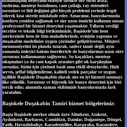
uzmanlaşmış deneyimli ekibiyle birlikte her türlü arıza,
sızdırma, menteşe bozulması, cam çatlağı, ray sistemleri
sorunları ve fitil değişimi gibi birçok problemi yerinde tespit
ederek kısa sürede müdahale eder. Amacımız, banyolarınızda
konforu yeniden sağlamak ve size uzun ömürlü kullanım sunan
profesyonel bir hizmet deneyimi yaşatmaktır. Yılların verdiği
tecrübe ve teknik bilgi birikimimizle, Başiskele’nin hem
merkezinde hem de tüm mahallelerinde, evinizin yapısına ve
duşakabin modelinize uygun çözümler geliştiriyoruz. Müşteri
memnuniyetini ön planda tutarak, sadece tamir değil; aynı
zamanda önleyici bakım önerileriyle de banyolarınızı uzun süre
sorunsuz kullanmanızı sağlıyoruz. Su kaçakları, menteşe
sıkışmaları ya da cam kapak arızaları gibi sık karşılaşılan
sorunlar, bizim için çözümü basit ama etkili detaylardır. Hızlı
servis, şeffaf bilgilendirme, kaliteli yedek parçalar ve uygun
işçilikle Başiskele Duşakabin olarak size en iyi hizmeti sunmayı
ilke edindik. Sorunsuz ve hijyenik bir banyo deneyimi için bizi
tercih edin; alanında uzman ekibimizle banyolarınızda fark
yaratalım.
Başiskele Duşakabin Tamiri hizmet bölgelerimiz:
Başta Başiskele merkez olmak üzre Altınkent, Atakent,
Aydınkent, Barbaros, Camidüzü, Damlar, Doğantepe, Döngel,
Fatih, Havuzlubahçe, Karadenizliler, Karşıyaka, Kazandere,