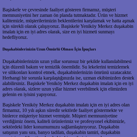
Başiskele ve çevresinde faaliyet gösteren firmamız, müşteri
memnuniyetini her zaman ön planda tutmaktadır. Ürün ve hizmet
kalitemizle, müşterilerimizin beklentilerini karşılamak ve hatta aşmak
için sürekli olarak çalışıyoruz. Başiskele Yeniköy Merkez duşakabin
imalatı için en iyi adres olarak, size en iyi hizmeti sunmayı
hedefliyoruz.
Duşakabinlerinizin Uzun Ömürlü Olması İçin İpuçları
Duşakabinlerinizin uzun yıllar sorunsuz bir şekilde kullanılabilmesi
için düzenli bakım ve temizlik önemlidir. Su lekelerini temizlemek
ve silikonları kontrol etmek, duşakabinlerinizin ömrünü uzatacaktır.
Herhangi bir sorunla karşılaştığınızda ise, uzman ekibimizden destek
alabilirsiniz. Başiskele Yeniköy Merkez duşakabin imalatı için en iyi
adres olarak, sizlere uzun yıllar hizmet verebilmek için elimizden
gelenin en iyisini yapıyoruz.
Başiskele Yeniköy Merkez duşakabin imalatı için en iyi adres olan
firmamız, 10 yılı aşkın süredir sektörde faaliyet göstermekte ve
binlerce müşteriye hizmet vermiştir. Müşteri memnuniyetine
verdiğimiz önem, kaliteli ürünlerimiz ve profesyonel ekibimizle,
sektördeki lider konumumuzu sağlamlaştırıyoruz. Duşakabin
satışının yanı sıra, banyo tadilatı, duşakabin tamiri, duşakabin