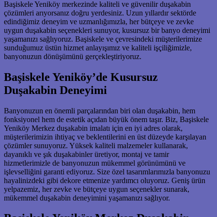
Başiskele Yeniköy merkezinde kaliteli ve güvenilir duşakabin
çözümleri arıyorsanız doğru yerdesiniz. Uzun yıllardır sektörde
edindiğimiz deneyim ve uzmanlığımızla, her bütçeye ve zevke
uygun duşakabin seçenekleri sunuyor, kusursuz bir banyo deneyimi
yaşamanızı sağlıyoruz. Başiskele ve çevresindeki müşterilerimize
sunduğumuz üstün hizmet anlayışımız ve kaliteli işçiliğimizle,
banyonuzun dönüşümünü gerçekleştiriyoruz.
Başiskele Yeniköy’de Kusursuz
Duşakabin Deneyimi
Banyonuzun en önemli parçalarından biri olan duşakabin, hem
fonksiyonel hem de estetik açıdan büyük önem taşır. Biz, Başiskele
Yeniköy Merkez duşakabin imalatı için en iyi adres olarak,
müşterilerimizin ihtiyaç ve beklentilerini en üst düzeyde karşılayan
çözümler sunuyoruz. Yüksek kaliteli malzemeler kullanarak,
dayanıklı ve şık duşakabinler üretiyor, montaj ve tamir
hizmetlerimizle de banyonuzun mükemmel görünümünü ve
işlevselliğini garanti ediyoruz. Size özel tasarımlarımızla banyonuzu
hayalinizdeki gibi dekore etmenize yardımcı oluyoruz. Geniş ürün
yelpazemiz, her zevke ve bütçeye uygun seçenekler sunarak,
mükemmel duşakabin deneyimini yaşamanızı sağlıyor.