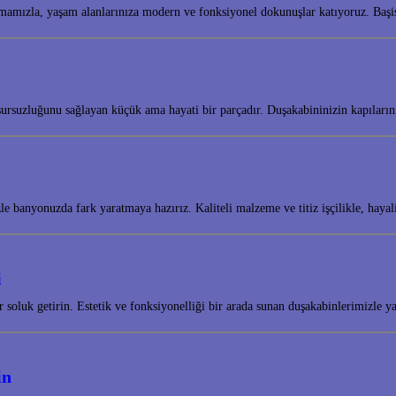
mamızla, yaşam alanlarınıza modern ve fonksiyonel dokunuşlar katıyoruz. Baş
ı
ursuzluğunu sağlayan küçük ama hayati bir parçadır. Duşakabininizin kapıların
e banyonuzda fark yaratmaya hazırız. Kaliteli malzeme ve titiz işçilikle, ha
i
 soluk getirin. Estetik ve fonksiyonelliği bir arada sunan duşakabinlerimizle 
in