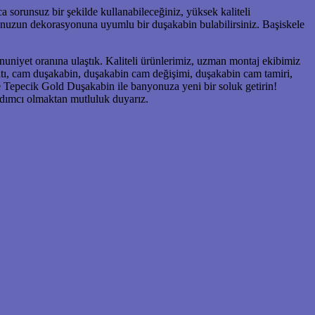
 sorunsuz bir şekilde kullanabileceğiniz, yüksek kaliteli
yonuzun dekorasyonuna uyumlu bir duşakabin bulabilirsiniz. Başiskele
uniyet oranına ulaştık. Kaliteli ürünlerimiz, uzman montaj ekibimiz
latı, cam duşakabin, duşakabin cam değişimi, duşakabin cam tamiri,
 Tepecik Gold Duşakabin ile banyonuza yeni bir soluk getirin!
rdımcı olmaktan mutluluk duyarız.