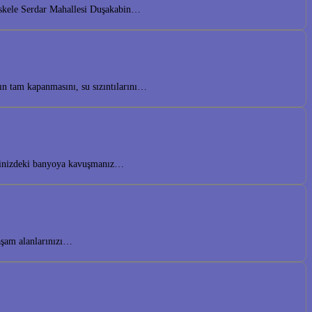
iskele Serdar Mahallesi Duşakabin…
ın tam kapanmasını, su sızıntılarını…
yalinizdeki banyoya kavuşmanız…
yaşam alanlarınızı…