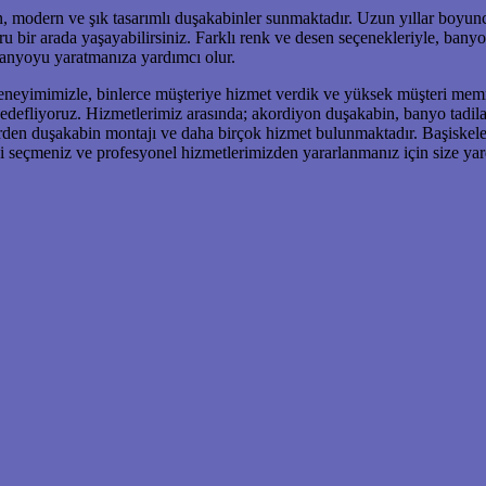
, modern ve şık tasarımlı duşakabinler sunmaktadır. Uzun yıllar boyunca
 bir arada yaşayabilirsiniz. Farklı renk ve desen seçenekleriyle, ban
banyoyu yaratmanıza yardımcı olur.
eneyimimizle, binlerce müşteriye hizmet verdik ve yüksek müşteri memn
 hedefliyoruz. Hizmetlerimiz arasında; akordiyon duşakabin, banyo tadi
erden duşakabin montajı ve daha birçok hizmet bulunmaktadır. Başiskele
ni seçmeniz ve profesyonel hizmetlerimizden yararlanmanız için size ya