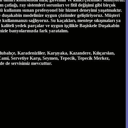
tlağı, ray sistemleri sorunları ve fitil değişimi gibi birçok
ü kullanım sunan profesyonel bir hizmet deneyimi yaşatmaktır.
ve duşakabin modelinize uygun çözümler geliştiriyoruz. Müşteri
 kullanmanızı sağlıyoruz. Su kaçakları, menteşe sıkışmaları ya
e, kaliteli yedek parçalar ve uygun işçilikle Başiskele Duşakabin
mizle banyolarınızda fark yaratalım.
ubahçe, Karadenizliler, Karşıyaka, Kazandere, Kılıçarslan,
Cami, Servetiye Karşı, Seymen, Tepecik, Tepecik Merkez,
nde de servisimiz mevcuttur.