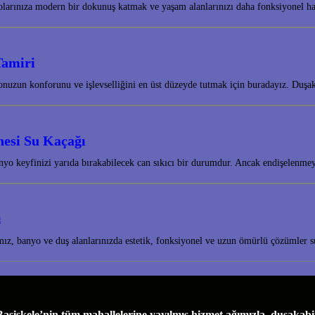
nyolarınıza modern bir dokunuş katmak ve yaşam alanlarınızı daha fonksiyonel 
Tamiri
nuzun konforunu ve işlevselliğini en üst düzeyde tutmak için buradayız. Duş
nesi Su Kaçağı
nyo keyfinizi yarıda bırakabilecek can sıkıcı bir durumdur. Ancak endişelenm
ı
amız, banyo ve duş alanlarınızda estetik, fonksiyonel ve uzun ömürlü çözümle
skele’nin tüm mahallelerine yayılmış hizmet ağımızla, duşakabin 