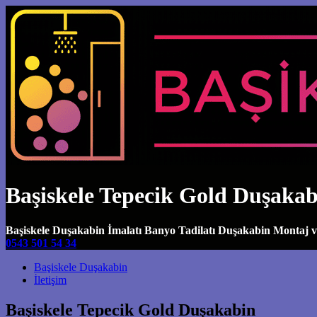
Başiskele Tepecik Gold Duşakab
Başiskele Duşakabin İmalatı Banyo Tadilatı Duşakabin Montaj 
0543 501 54 34
Main Navigation
Başiskele Duşakabin
İletişim
Başiskele Tepecik Gold Duşakabin