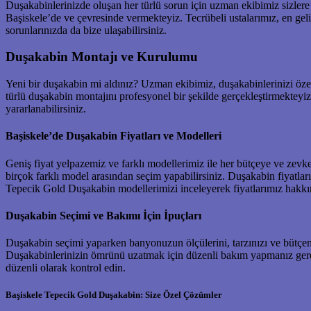
Duşakabinlerinizde oluşan her türlü sorun için uzman ekibimiz sizlere 
Başiskele’de ve çevresinde vermekteyiz. Tecrübeli ustalarımız, en geli
sorunlarınızda da bize ulaşabilirsiniz.
Duşakabin Montajı ve Kurulumu
Yeni bir duşakabin mi aldınız? Uzman ekibimiz, duşakabinlerinizi öze
türlü duşakabin montajını profesyonel bir şekilde gerçekleştirmekte
yararlanabilirsiniz.
Başiskele’de Duşakabin Fiyatları ve Modelleri
Geniş fiyat yelpazemiz ve farklı modellerimiz ile her bütçeye ve ze
birçok farklı model arasından seçim yapabilirsiniz. Duşakabin fiyatları,
Tepecik Gold Duşakabin modellerimizi inceleyerek fiyatlarımız hakkınd
Duşakabin Seçimi ve Bakımı İçin İpuçları
Duşakabin seçimi yaparken banyonuzun ölçülerini, tarzınızı ve bütçen
Duşakabinlerinizin ömrünü uzatmak için düzenli bakım yapmanız gerekme
düzenli olarak kontrol edin.
Başiskele Tepecik Gold Duşakabin: Size Özel Çözümler