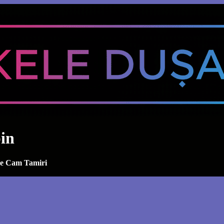
in
ve Cam Tamiri