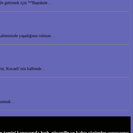
hale getirmek için **Başiskele…
akabininizde yaşadığınız rulman…
eyin, Kocaeli’nin kalbinde…
r sunmak…
tamiri konusunda hızlı, güvenilir ve kalıcı çözümler sunuyoruz.