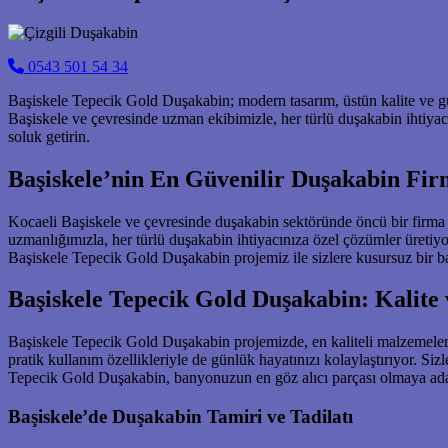
0543 501 54 34
Başiskele Tepecik Gold Duşakabin; modern tasarım, üstün kalite ve gü
Başiskele ve çevresinde uzman ekibimizle, her türlü duşakabin ihtiya
soluk getirin.
Başiskele’nin En Güvenilir Duşakabin Fir
Kocaeli Başiskele ve çevresinde duşakabin sektöründe öncü bir firma o
uzmanlığımızla, her türlü duşakabin ihtiyacınıza özel çözümler üret
Başiskele Tepecik Gold Duşakabin projemiz ile sizlere kusursuz bir 
Başiskele Tepecik Gold Duşakabin: Kalite 
Başiskele Tepecik Gold Duşakabin projemizde, en kaliteli malzemeleri
pratik kullanım özellikleriyle de günlük hayatınızı kolaylaştırıyor. 
Tepecik Gold Duşakabin, banyonuzun en göz alıcı parçası olmaya ad
Başiskele’de Duşakabin Tamiri ve Tadilatı