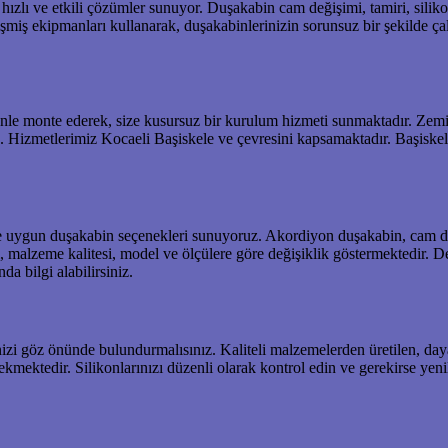
hızlı ve etkili çözümler sunuyor. Duşakabin cam değişimi, tamiri, silik
şmiş ekipmanları kullanarak, duşakabinlerinizin sorunsuz bir şekilde çal
nle monte ederek, size kusursuz bir kurulum hizmeti sunmaktadır. Zemi
yiz. Hizmetlerimiz Kocaeli Başiskele ve çevresini kapsamaktadır. Başi
vke uygun duşakabin seçenekleri sunuyoruz. Akordiyon duşakabin, cam d
 malzeme kalitesi, model ve ölçülere göre değişiklik göstermektedir. Detay
a bilgi alabilirsiniz.
izi göz önünde bulundurmalısınız. Kaliteli malzemelerden üretilen, day
ktedir. Silikonlarınızı düzenli olarak kontrol edin ve gerekirse yenile