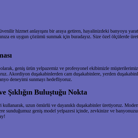
venilir hizmet anlayışını bir araya getiren, hayalinizdeki banyoyu ya
cınıza en uygun çözümü sunmak için buradayız. Size özel ölçülerde üret
ması
larak, geniş ürün yelpazemiz ve profesyonel ekibimizle müşterilerimize
iyoruz. Akordiyon duşakabinlerden cam duşakabinlere, yerden duşakabin
banyo deneyimi sunmayı hedefliyoruz.
ve Şıklığın Buluştuğu Nokta
 kullanarak, uzun ömürlü ve dayanıklı duşakabinler üretiyoruz. Modern
Sizlere sunduğumuz geniş model yelpazesi içinde, zevkinize ve banyonuzun
ay!