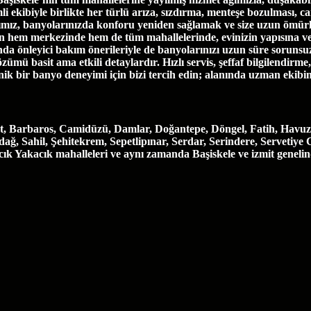
biyle birlikte her türlü arıza, sızdırma, menteşe bozulması, cam ça
ımız, banyolarınızda konforu yeniden sağlamak ve size uzun ömürl
e’nin hem merkezinde hem de tüm mahallelerinde, evinizin yapısına 
a önleyici bakım önerileriyle de banyolarınızı uzun süre sorunsuz
özümü basit ama etkili detaylardır. Hızlı servis, şeffaf bilgilendirm
enik bir banyo deneyimi için bizi tercih edin; alanında uzman ekibi
t, Barbaros, Camidüzü, Damlar, Doğantepe, Döngel, Fatih, Havuzl
, Sahil, Şehitekrem, Sepetlipınar, Serdar, Serindere, Servetiye 
vacık Yakacık mahalleleri ve aynı zamanda Başiskele ve izmit geneli