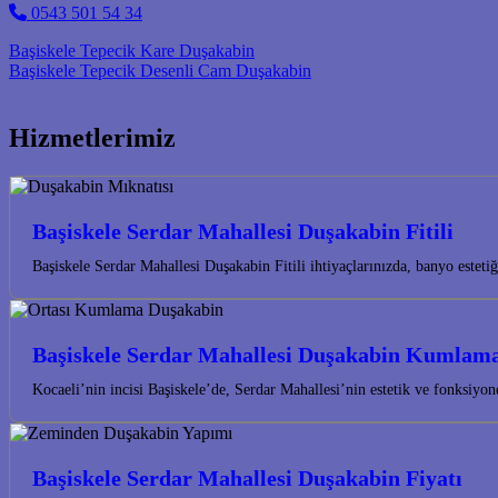
0543 501 54 34
Post navigation
Başiskele Tepecik Kare Duşakabin
Başiskele Tepecik Desenli Cam Duşakabin
Hizmetlerimiz
Başiskele Serdar Mahallesi Duşakabin Fitili
Başiskele Serdar Mahallesi Duşakabin Fitili ihtiyaçlarınızda, banyo este
Başiskele Serdar Mahallesi Duşakabin Kumlam
Kocaeli’nin incisi Başiskele’de, Serdar Mahallesi’nin estetik ve fonksiy
Başiskele Serdar Mahallesi Duşakabin Fiyatı