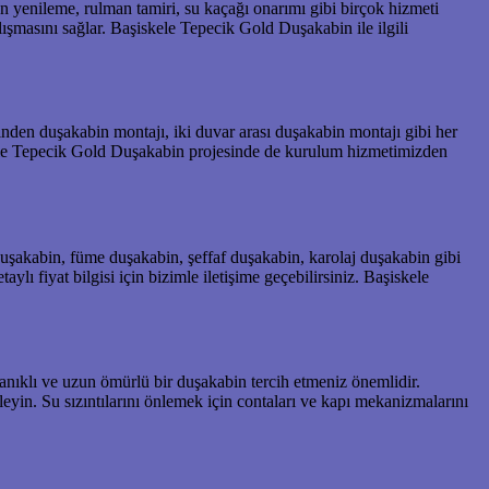
on yenileme, rulman tamiri, su kaçağı onarımı gibi birçok hizmeti
ışmasını sağlar. Başiskele Tepecik Gold Duşakabin ile ilgili
nden duşakabin montajı, iki duvar arası duşakabin montajı gibi her
skele Tepecik Gold Duşakabin projesinde de kurulum hizmetimizden
uşakabin, füme duşakabin, şeffaf duşakabin, karolaj duşakabin gibi
lı fiyat bilgisi için bizimle iletişime geçebilirsiniz. Başiskele
anıklı ve uzun ömürlü bir duşakabin tercih etmeniz önemlidir.
yin. Su sızıntılarını önlemek için contaları ve kapı mekanizmalarını