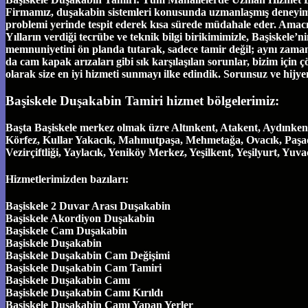
Firmamız, duşakabin sistemleri konusunda uzmanlaşmış deneyimli eki
problemi yerinde tespit ederek kısa sürede müdahale eder. Amac
Yılların verdiği tecrübe ve teknik bilgi birikimimizle, Başiskel
memnuniyetini ön planda tutarak, sadece tamir değil; aynı zamand
da cam kapak arızaları gibi sık karşılaşılan sorunlar, bizim için ç
olarak size en iyi hizmeti sunmayı ilke edindik. Sorunsuz ve hijy
Başiskele Duşakabin Tamiri hizmet bölgelerimiz:
Başta Başiskele merkez olmak üzre Altınkent, Atakent, Aydınken
Körfez, Kullar Yakacık, Mahmutpaşa, Mehmetağa, Ovacık, Paşadağ
Vezirçiftliği, Yaylacık, Yeniköy Merkez, Yeşilkent, Yeşilyurt, Yu
Hizmetlerimizden bazıları:
Başiskele 2 Duvar Arası Duşakabin
Başiskele Akordiyon Duşakabin
Başiskele Cam Duşakabin
Başiskele Duşakabin
Başiskele Duşakabin Cam Değişimi
Başiskele Duşakabin Cam Tamiri
Başiskele Duşakabin Camı
Başiskele Duşakabin Camı Kırıldı
Başiskele Duşakabin Camı Yapan Yerler