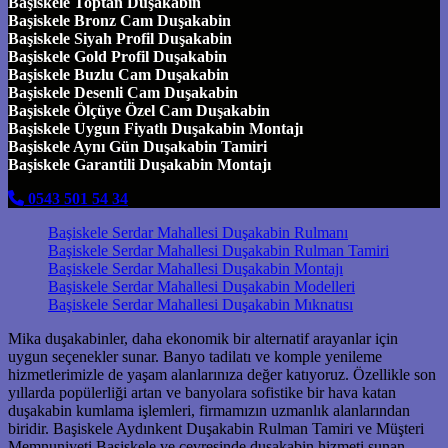
Başiskele Toptan Duşakabin
Başiskele Bronz Cam Duşakabin
Başiskele Siyah Profil Duşakabin
Başiskele Gold Profil Duşakabin
Başiskele Buzlu Cam Duşakabin
Başiskele Desenli Cam Duşakabin
Başiskele Ölçüye Özel Cam Duşakabin
Başiskele Uygun Fiyatlı Duşakabin Montajı
Başiskele Aynı Gün Duşakabin Tamiri
Başiskele Garantili Duşakabin Montajı
0543 501 54 34
Başiskele Serdar Mahallesi Duşakabin Rulmanı
Başiskele Serdar Mahallesi Duşakabin Rulman Tamiri
Başiskele Serdar Mahallesi Duşakabin Montajı
Başiskele Serdar Mahallesi Duşakabin Modelleri
Başiskele Serdar Mahallesi Duşakabin Mıknatısı
Mika duşakabinler, daha ekonomik bir alternatif arayanlar için
uygun seçenekler sunar. Banyo tadilatı ve komple yenileme
hizmetlerimizle de yaşam alanlarınıza değer katıyoruz. Özellikle son
yıllarda popülerliği artan ve banyolara sofistike bir hava katan
duşakabin kumlama işlemleri, firmamızın uzmanlık alanlarından
biridir. Başiskele Aydınkent Duşakabin Rulman Tamiri ve Müşteri
Memnuniyeti Başiskele ve çevresinde duşakabin hizmeti sunan