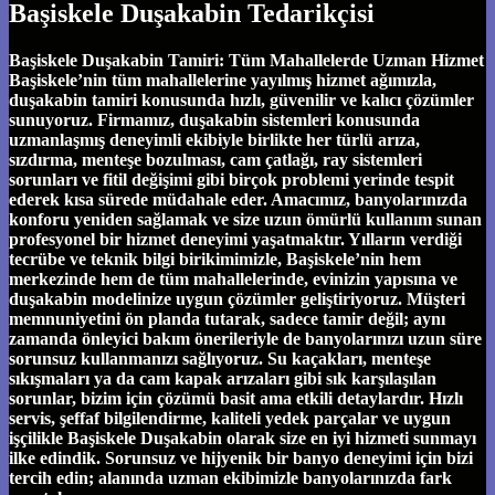
Başiskele Duşakabin Tedarikçisi
Başiskele Duşakabin Tamiri: Tüm Mahallelerde Uzman Hizmet
Başiskele’nin tüm mahallelerine yayılmış hizmet ağımızla,
duşakabin tamiri konusunda hızlı, güvenilir ve kalıcı çözümler
sunuyoruz. Firmamız, duşakabin sistemleri konusunda
uzmanlaşmış deneyimli ekibiyle birlikte her türlü arıza,
sızdırma, menteşe bozulması, cam çatlağı, ray sistemleri
sorunları ve fitil değişimi gibi birçok problemi yerinde tespit
ederek kısa sürede müdahale eder. Amacımız, banyolarınızda
konforu yeniden sağlamak ve size uzun ömürlü kullanım sunan
profesyonel bir hizmet deneyimi yaşatmaktır. Yılların verdiği
tecrübe ve teknik bilgi birikimimizle, Başiskele’nin hem
merkezinde hem de tüm mahallelerinde, evinizin yapısına ve
duşakabin modelinize uygun çözümler geliştiriyoruz. Müşteri
memnuniyetini ön planda tutarak, sadece tamir değil; aynı
zamanda önleyici bakım önerileriyle de banyolarınızı uzun süre
sorunsuz kullanmanızı sağlıyoruz. Su kaçakları, menteşe
sıkışmaları ya da cam kapak arızaları gibi sık karşılaşılan
sorunlar, bizim için çözümü basit ama etkili detaylardır. Hızlı
servis, şeffaf bilgilendirme, kaliteli yedek parçalar ve uygun
işçilikle Başiskele Duşakabin olarak size en iyi hizmeti sunmayı
ilke edindik. Sorunsuz ve hijyenik bir banyo deneyimi için bizi
tercih edin; alanında uzman ekibimizle banyolarınızda fark