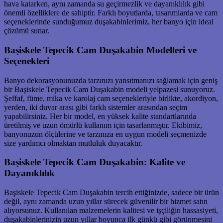
hava katarken, aynı zamanda su geçirmezlik ve dayanıklılık gibi
önemli özelliklere de sahiptir. Farklı boyutlarda, tasarımlarda ve cam
seçeneklerinde sunduğumuz duşakabinlerimiz, her banyo için ideal
çözümü sunar.
Başiskele Tepecik Cam Duşakabin Modelleri ve
Seçenekleri
Banyo dekorasyonunuzda tarzınızı yansıtmanızı sağlamak için geniş
bir Başiskele Tepecik Cam Duşakabin modeli yelpazesi sunuyoruz.
Şeffaf, füme, mika ve karolaj cam seçenekleriyle birlikte, akordiyon,
yerden, iki duvar arası gibi farklı sistemler arasından seçim
yapabilirsiniz. Her bir model, en yüksek kalite standartlarında
üretilmiş ve uzun ömürlü kullanım için tasarlanmıştır. Ekibimiz,
banyonuzun ölçülerine ve tarzınıza en uygun modeli seçmenizde
size yardımcı olmaktan mutluluk duyacaktır.
Başiskele Tepecik Cam Duşakabin: Kalite ve
Dayanıklılık
Başiskele Tepecik Cam Duşakabin tercih ettiğinizde, sadece bir ürün
değil, aynı zamanda uzun yıllar sürecek güvenilir bir hizmet satın
alıyorsunuz. Kullanılan malzemelerin kalitesi ve işçiliğin hassasiyeti,
duşakabinlerinizin uzun yıllar boyunca ilk günkü gibi görünmesini