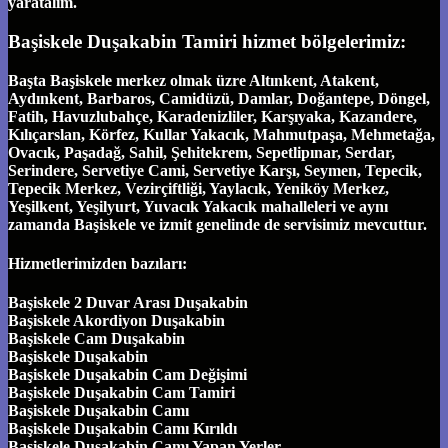
yaratalım.
Başiskele Duşakabin Tamiri hizmet bölgelerimiz:
Başta Başiskele merkez olmak üzre Altınkent, Atakent,
Aydınkent, Barbaros, Camidüzü, Damlar, Doğantepe, Döngel,
Fatih, Havuzlubahçe, Karadenizliler, Karşıyaka, Kazandere,
Kılıçarslan, Körfez, Kullar Yakacık, Mahmutpaşa, Mehmetağa,
Ovacık, Paşadağ, Sahil, Şehitekrem, Sepetlipınar, Serdar,
Serindere, Servetiye Cami, Servetiye Karşı, Seymen, Tepecik,
Tepecik Merkez, Vezirçiftliği, Yaylacık, Yeniköy Merkez,
Yeşilkent, Yeşilyurt, Yuvacık Yakacık mahalleleri ve aynı
zamanda Başiskele ve izmit genelinde de servisimiz mevcuttur.
Hizmetlerimizden bazıları:
Başiskele 2 Duvar Arası Duşakabin
Başiskele Akordiyon Duşakabin
Başiskele Cam Duşakabin
Başiskele Duşakabin
Başiskele Duşakabin Cam Değişimi
Başiskele Duşakabin Cam Tamiri
Başiskele Duşakabin Camı
Başiskele Duşakabin Camı Kırıldı
Başiskele Duşakabin Camı Yapan Yerler