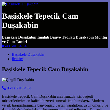
Başiskele Tepecik Cam
Duşakabin
Başiskele Duşakabin İmalatı Banyo Tadilatı Duşakabin Montaj
ve Cam Tamiri
0543 501 54 34
Main Navigation
Başiskele Duşakabin
İletişim
Başiskele Tepecik Cam Duşakabin
0543 501 54 34
Başiskele Tepecik Cam Duşakabin arayışınızda, siz değerli
müşterilerimize en kaliteli hizmeti sunmak için buradayız. Modern
ve şık tasarımlarımızla banyonuzu baştan yaratırken, uzun ömürlü ve
dayanıklı ürünlerimizle de huzurunuzu garanti ediyoruz. Kocaeli