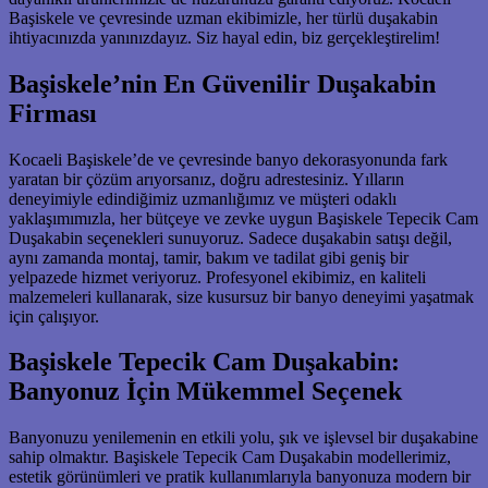
Başiskele ve çevresinde uzman ekibimizle, her türlü duşakabin
ihtiyacınızda yanınızdayız. Siz hayal edin, biz gerçekleştirelim!
Başiskele’nin En Güvenilir Duşakabin
Firması
Kocaeli Başiskele’de ve çevresinde banyo dekorasyonunda fark
yaratan bir çözüm arıyorsanız, doğru adrestesiniz. Yılların
deneyimiyle edindiğimiz uzmanlığımız ve müşteri odaklı
yaklaşımımızla, her bütçeye ve zevke uygun Başiskele Tepecik Cam
Duşakabin seçenekleri sunuyoruz. Sadece duşakabin satışı değil,
aynı zamanda montaj, tamir, bakım ve tadilat gibi geniş bir
yelpazede hizmet veriyoruz. Profesyonel ekibimiz, en kaliteli
malzemeleri kullanarak, size kusursuz bir banyo deneyimi yaşatmak
için çalışıyor.
Başiskele Tepecik Cam Duşakabin:
Banyonuz İçin Mükemmel Seçenek
Banyonuzu yenilemenin en etkili yolu, şık ve işlevsel bir duşakabine
sahip olmaktır. Başiskele Tepecik Cam Duşakabin modellerimiz,
estetik görünümleri ve pratik kullanımlarıyla banyonuza modern bir