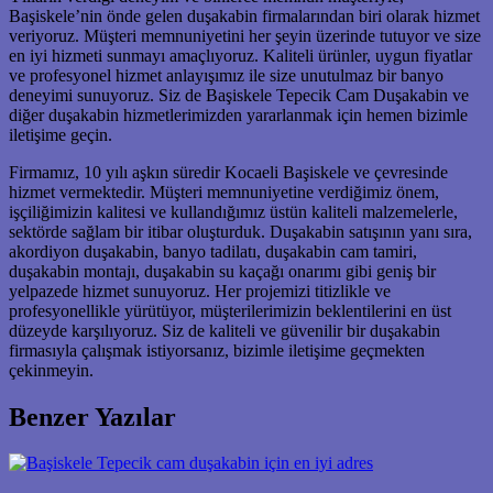
Başiskele’nin önde gelen duşakabin firmalarından biri olarak hizmet
veriyoruz. Müşteri memnuniyetini her şeyin üzerinde tutuyor ve size
en iyi hizmeti sunmayı amaçlıyoruz. Kaliteli ürünler, uygun fiyatlar
ve profesyonel hizmet anlayışımız ile size unutulmaz bir banyo
deneyimi sunuyoruz. Siz de Başiskele Tepecik Cam Duşakabin ve
diğer duşakabin hizmetlerimizden yararlanmak için hemen bizimle
iletişime geçin.
Firmamız, 10 yılı aşkın süredir Kocaeli Başiskele ve çevresinde
hizmet vermektedir. Müşteri memnuniyetine verdiğimiz önem,
işçiliğimizin kalitesi ve kullandığımız üstün kaliteli malzemelerle,
sektörde sağlam bir itibar oluşturduk. Duşakabin satışının yanı sıra,
akordiyon duşakabin, banyo tadilatı, duşakabin cam tamiri,
duşakabin montajı, duşakabin su kaçağı onarımı gibi geniş bir
yelpazede hizmet sunuyoruz. Her projemizi titizlikle ve
profesyonellikle yürütüyor, müşterilerimizin beklentilerini en üst
düzeyde karşılıyoruz. Siz de kaliteli ve güvenilir bir duşakabin
firmasıyla çalışmak istiyorsanız, bizimle iletişime geçmekten
çekinmeyin.
Benzer Yazılar