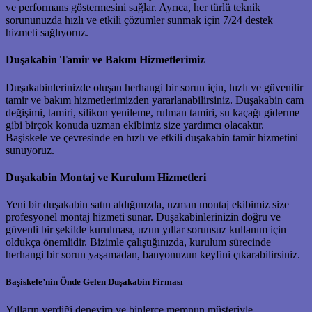
ve performans göstermesini sağlar. Ayrıca, her türlü teknik
sorununuzda hızlı ve etkili çözümler sunmak için 7/24 destek
hizmeti sağlıyoruz.
Duşakabin Tamir ve Bakım Hizmetlerimiz
Duşakabinlerinizde oluşan herhangi bir sorun için, hızlı ve güvenilir
tamir ve bakım hizmetlerimizden yararlanabilirsiniz. Duşakabin cam
değişimi, tamiri, silikon yenileme, rulman tamiri, su kaçağı giderme
gibi birçok konuda uzman ekibimiz size yardımcı olacaktır.
Başiskele ve çevresinde en hızlı ve etkili duşakabin tamir hizmetini
sunuyoruz.
Duşakabin Montaj ve Kurulum Hizmetleri
Yeni bir duşakabin satın aldığınızda, uzman montaj ekibimiz size
profesyonel montaj hizmeti sunar. Duşakabinlerinizin doğru ve
güvenli bir şekilde kurulması, uzun yıllar sorunsuz kullanım için
oldukça önemlidir. Bizimle çalıştığınızda, kurulum sürecinde
herhangi bir sorun yaşamadan, banyonuzun keyfini çıkarabilirsiniz.
Başiskele’nin Önde Gelen Duşakabin Firması
Yılların verdiği deneyim ve binlerce memnun müşteriyle,