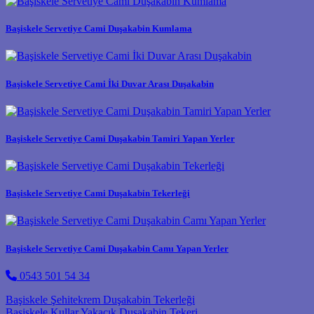
Başiskele Servetiye Cami Duşakabin Kumlama
Başiskele Servetiye Cami İki Duvar Arası Duşakabin
Başiskele Servetiye Cami Duşakabin Tamiri Yapan Yerler
Başiskele Servetiye Cami Duşakabin Tekerleği
Başiskele Servetiye Cami Duşakabin Camı Yapan Yerler
0543 501 54 34
Post navigation
Başiskele Şehitekrem Duşakabin Tekerleği
Başiskele Kullar Yakacık Duşakabin Tekeri