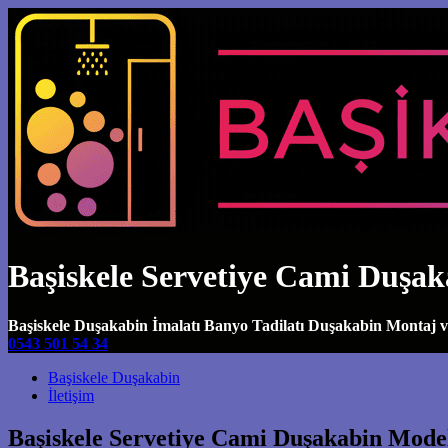
Başiskele Servetiye Cami Duşak
Başiskele Duşakabin İmalatı Banyo Tadilatı Duşakabin Montaj 
0543 501 54 34
Main Navigation
Başiskele Duşakabin
İletişim
Başiskele Servetiye Cami Duşakabin Model