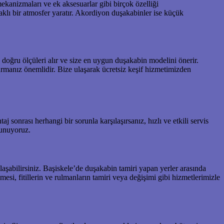
ekanizmaları ve ek aksesuarlar gibi birçok özelliği
aklı bir atmosfer yaratır. Akordiyon duşakabinler ise küçük
ğru ölçüleri alır ve size en uygun duşakabin modelini önerir.
manız önemlidir. Bize ulaşarak ücretsiz keşif hizmetimizden
 sonrası herhangi bir sorunla karşılaşırsanız, hızlı ve etkili servis
sunuyoruz.
laşabilirsiniz. Başiskele’de duşakabin tamiri yapan yerler arasında
esi, fitillerin ve rulmanların tamiri veya değişimi gibi hizmetlerimizle