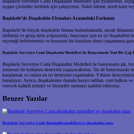
Başiskele Servetiye Cami Duşakabin Modelleri için fiyatlarımız, seçti
uygun çözümler üretmek için çalışıyoruz. Nakit ödeme, kredi kartı vey
Başiskele’de Duşakabin Firmaları Arasındaki Farkımız
Başiskele’de birçok duşakabin firması bulunmaktadır, ancak firmamızı
ekibimiz ve geniş ürün yelpazemiz, banyonuz için en iyi duşakabini 
seçeneği belirlemenizi ve kusursuz bir kurulum süreci yaşamanızı gara
Başiskele Servetiye Cami Duşakabin Modelleri ile Banyonuzda Yeni Bir Çağ 
Başiskele Servetiye Cami Duşakabin Modelleri ile banyonuzu şık, fonks
sorunsuz bir kullanım deneyimi yaşayacaksınız. Siz de banyonuzda mo
karşılamak ve onlara en iyi deneyimi yaşatmaktır. Yılların deneyimiyl
buradayız. Ayrıca, duşakabinler dışında banyo tadilatı, cam balkon ve
verecek kaliteli ürünler ve hizmetler sunmayı taahhüt ediyoruz.
Benzer Yazılar
Başiskele Servetiye Cami duşakabin modelleri ve duşakabin satışı