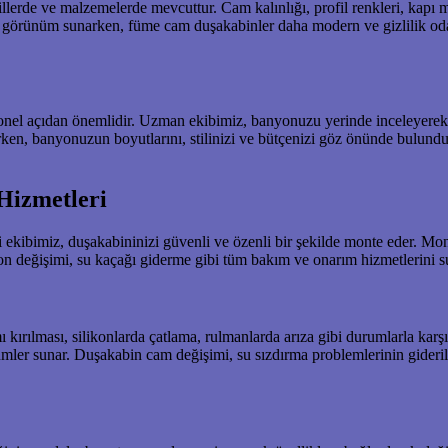
lerde ve malzemelerde mevcuttur. Cam kalınlığı, profil renkleri, kapı m
 bir görünüm sunarken, füme cam duşakabinler daha modern ve gizlilik od
el açıdan önemlidir. Uzman ekibimiz, banyonuzu yerinde inceleyerek do
en, banyonuzun boyutlarını, stilinizi ve bütçenizi göz önünde bulundur
Hizmetleri
ekibimiz, duşakabininizi güvenli ve özenli bir şekilde monte eder. Montaj
kon değişimi, su kaçağı giderme gibi tüm bakım ve onarım hizmetlerini 
kırılması, silikonlarda çatlama, rulmanlarda arıza gibi durumlarla karşı
ümler sunar. Duşakabin cam değişimi, su sızdırma problemlerinin giderilm