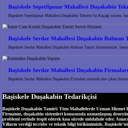
Başiskele Sepetlipınar Mahallesi Duşakabin Tek
Başiskele Sepetlipınar Mahallesi Duşakabin Teknesi Su Kaçağı sorunu, ba
Başiskele Serdar Mahallesi Duşakabin Rulman 
Başiskele Serdar Mahallesi Duşakabin Rulman Tamiri hizmetimizle, banyo
Başiskele Serdar Mahallesi Duşakabin Firmalar
Başiskele Serdar Mahallesi Duşakabin Firmaları arasında öne çıkan firm
Başiskele Duşakabin Tedarikçisi
Başiskele Duşakabin Tamiri: Tüm Mahallelerde Uzman Hizmet Başi
Firmamız, duşakabin sistemleri konusunda uzmanlaşmış deneyimli eki
problemi yerinde tespit ederek kısa sürede müdahale eder. Amac
Yılların verdiği tecrübe ve teknik bilgi birikimimizle, Başiskel