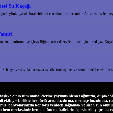
nesi Su Kaçağı
nyo keyfinizi yarıda bırakabilecek can sıkıcı bir durumdur. Ancak endişelenm
Tamiri
nuzun konforunu ve işlevselliğini en üst düzeyde tutmak için buradayız. Duş
ı
amız, banyo ve duş alanlarınızda estetik, fonksiyonel ve uzun ömürlü çözümle
skele’nin tüm mahallelerine yayılmış hizmet ağımızla, duşakabin 
biyle birlikte her türlü arıza, sızdırma, menteşe bozulması, cam ça
ımız, banyolarınızda konforu yeniden sağlamak ve size uzun ömürl
e’nin hem merkezinde hem de tüm mahallelerinde, evinizin yapısına 