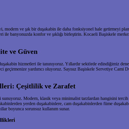
 modern ve şık bir duşakabin ile daha fonksiyonel hale getirmeyi planl
ri ile banyonuzda konfor ve şıklığı birleştirin. Kocaeli Başiskele merk
ite ve Güven
duşakabin hizmetleri ile tanınıyoruz. Yıllardır sektörde edindiğimiz de
ci geçirmenize yardımcı oluyoruz. Sayısız Başiskele Servetiye Cami D
eri: Çeşitlilik ve Zarafet
nuyoruz. Modern, klasik veya minimalist tarzlardan hangisini tercih 
uşakabinlerden yerden duşakabinlere, cam duşakabinlerden füme duşaka
yıllar boyunca sorunsuz kullanım sunar.
likleri