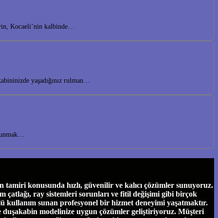
eyin, Kocaeli’nin kalbinde…
akabininizde yaşadığınız rulman…
r sunmak…
tamiri konusunda hızlı, güvenilir ve kalıcı çözümler sunuyoruz.
tlağı, ray sistemleri sorunları ve fitil değişimi gibi birçok
ü kullanım sunan profesyonel bir hizmet deneyimi yaşatmaktır.
ve duşakabin modelinize uygun çözümler geliştiriyoruz. Müşteri