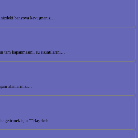
yalinizdeki banyoya kavuşmanız…
ın tam kapanmasını, su sızıntılarını…
yaşam alanlarınızı…
hale getirmek için **Başiskele…