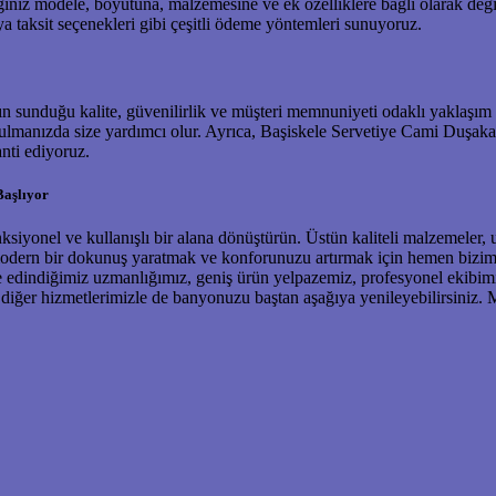
ğiniz modele, boyutuna, malzemesine ve ek özelliklere bağlı olarak değ
a taksit seçenekleri gibi çeşitli ödeme yöntemleri sunuyoruz.
n sunduğu kalite, güvenilirlik ve müşteri memnuniyeti odaklı yaklaşım 
bulmanızda size yardımcı olur. Ayrıca, Başiskele Servetiye Cami Duşak
nti ediyoruz.
Başlıyor
iyonel ve kullanışlı bir alana dönüştürün. Üstün kaliteli malzemeler, 
dern bir dokunuş yaratmak ve konforunuzu artırmak için hemen bizimle 
e edindiğimiz uzmanlığımız, geniş ürün yelpazemiz, profesyonel ekibimi
 diğer hizmetlerimizle de banyonuzu baştan aşağıya yenileyebilirsiniz. 