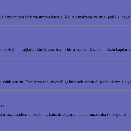
e banyonuzda fark yaratmaya hazırız. Kaliteli malzeme ve titiz işçilikle, ha
ı
ursuzluğunu sağlayan küçük ama hayati bir parçadır. Duşakabininizin kapıların
i
 soluk getirin. Estetik ve fonksiyonelliği bir arada sunan duşakabinlerimizle 
in
nyolarınıza modern bir dokunuş katmak ve yaşam alanlarınızı daha fonksiyonel 