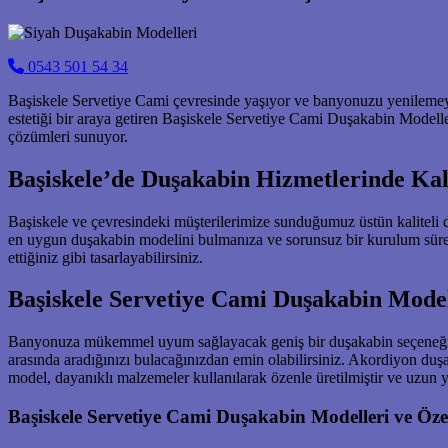
0543 501 54 34
Başiskele Servetiye Cami çevresinde yaşıyor ve banyonuzu yenilemeyi,
estetiği bir araya getiren Başiskele Servetiye Cami Duşakabin Modelle
çözümleri sunuyor.
Başiskele’de Duşakabin Hizmetlerinde Kal
Başiskele ve çevresindeki müşterilerimize sunduğumuz üstün kaliteli 
en uygun duşakabin modelini bulmanıza ve sorunsuz bir kurulum süre
ettiğiniz gibi tasarlayabilirsiniz.
Başiskele Servetiye Cami Duşakabin Modell
Banyonuza mükemmel uyum sağlayacak geniş bir duşakabin seçeneği su
arasında aradığınızı bulacağınızdan emin olabilirsiniz. Akordiyon d
model, dayanıklı malzemeler kullanılarak özenle üretilmiştir ve uzun 
Başiskele Servetiye Cami Duşakabin Modelleri ve Özel