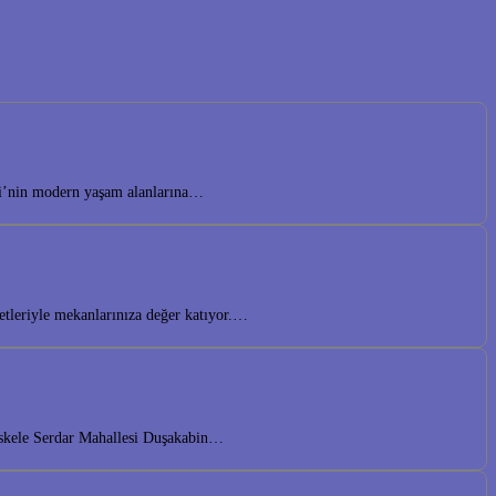
lesi’nin modern yaşam alanlarına…
etleriyle mekanlarınıza değer katıyor.…
iskele Serdar Mahallesi Duşakabin…