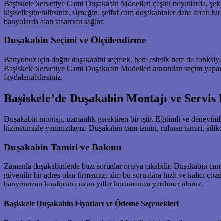
Başiskele Servetiye Cami Duşakabin Modelleri çeşitli boyutlarda, şekil
kişiselleştirebilirsiniz. Örneğin, şeffaf cam duşakabinler daha ferah
banyolarda alan tasarrufu sağlar.
Duşakabin Seçimi ve Ölçülendirme
Banyonuz için doğru duşakabini seçmek, hem estetik hem de fonksiyon
Başiskele Servetiye Cami Duşakabin Modelleri arasından seçim yapark
faydalanabilirsiniz.
Başiskele’de Duşakabin Montajı ve Servis 
Duşakabin montajı, uzmanlık gerektiren bir iştir. Eğitimli ve deneyimli 
hizmetimizle yanınızdayız. Duşakabin cam tamiri, rulman tamiri, sili
Duşakabin Tamiri ve Bakımı
Zamanla duşakabinlerde bazı sorunlar ortaya çıkabilir. Duşakabin camı 
güvenilir bir adres olan firmamız, tüm bu sorunlara hızlı ve kalıcı çöz
banyonuzun konforunu uzun yıllar korumanıza yardımcı oluruz.
Başiskele Duşakabin Fiyatları ve Ödeme Seçenekleri