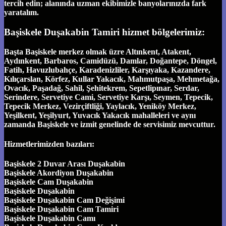
tercih edin; alanında uzman ekibimizle banyolarınızda fark
yaratalım.
Başiskele Duşakabin Tamiri hizmet bölgelerimiz:
Başta Başiskele merkez olmak üzre Altınkent, Atakent,
Aydınkent, Barbaros, Camidüzü, Damlar, Doğantepe, Döngel,
Fatih, Havuzlubahçe, Karadenizliler, Karşıyaka, Kazandere,
Kılıçarslan, Körfez, Kullar Yakacık, Mahmutpaşa, Mehmetağa,
Ovacık, Paşadağ, Sahil, Şehitekrem, Sepetlipınar, Serdar,
Serindere, Servetiye Cami, Servetiye Karşı, Seymen, Tepecik,
Tepecik Merkez, Vezirçiftliği, Yaylacık, Yeniköy Merkez,
Yeşilkent, Yeşilyurt, Yuvacık Yakacık mahalleleri ve aynı
zamanda Başiskele ve izmit genelinde de servisimiz mevcuttur.
Hizmetlerimizden bazıları:
Başiskele 2 Duvar Arası Duşakabin
Başiskele Akordiyon Duşakabin
Başiskele Cam Duşakabin
Başiskele Duşakabin
Başiskele Duşakabin Cam Değişimi
Başiskele Duşakabin Cam Tamiri
Başiskele Duşakabin Camı