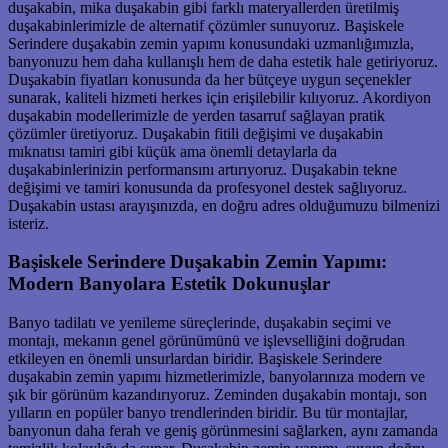
duşakabin, mika duşakabin gibi farklı materyallerden üretilmiş
duşakabinlerimizle de alternatif çözümler sunuyoruz. Başiskele
Serindere duşakabin zemin yapımı konusundaki uzmanlığımızla,
banyonuzu hem daha kullanışlı hem de daha estetik hale getiriyoruz.
Duşakabin fiyatları konusunda da her bütçeye uygun seçenekler
sunarak, kaliteli hizmeti herkes için erişilebilir kılıyoruz. Akordiyon
duşakabin modellerimizle de yerden tasarruf sağlayan pratik
çözümler üretiyoruz. Duşakabin fitili değişimi ve duşakabin
mıknatısı tamiri gibi küçük ama önemli detaylarla da
duşakabinlerinizin performansını artırıyoruz. Duşakabin tekne
değişimi ve tamiri konusunda da profesyonel destek sağlıyoruz.
Duşakabin ustası arayışınızda, en doğru adres olduğumuzu bilmenizi
isteriz.
Başiskele Serindere Duşakabin Zemin Yapımı:
Modern Banyolara Estetik Dokunuşlar
Banyo tadilatı ve yenileme süreçlerinde, duşakabin seçimi ve
montajı, mekanın genel görünümünü ve işlevselliğini doğrudan
etkileyen en önemli unsurlardan biridir. Başiskele Serindere
duşakabin zemin yapımı hizmetlerimizle, banyolarınıza modern ve
şık bir görünüm kazandırıyoruz. Zeminden duşakabin montajı, son
yılların en popüler banyo trendlerinden biridir. Bu tür montajlar,
banyonun daha ferah ve geniş görünmesini sağlarken, aynı zamanda