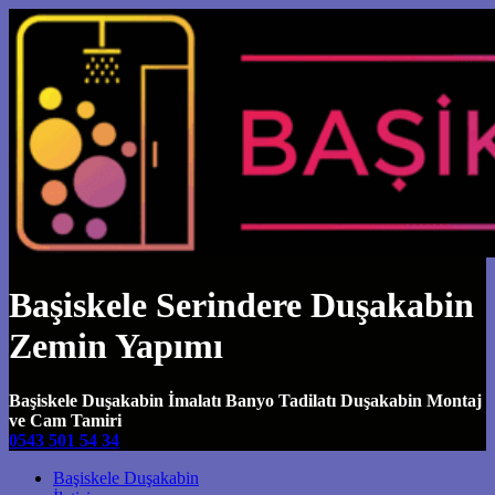
Başiskele Serindere Duşakabin
Zemin Yapımı
Başiskele Duşakabin İmalatı Banyo Tadilatı Duşakabin Montaj
ve Cam Tamiri
0543 501 54 34
Main Navigation
Başiskele Duşakabin