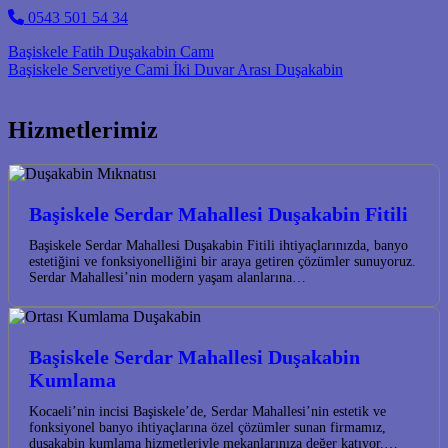
0543 501 54 34
Post navigation
Başiskele Fatih Duşakabin Camı
Başiskele Servetiye Cami İki Duvar Arası Duşakabin
Hizmetlerimiz
Başiskele Serdar Mahallesi Duşakabin Fitili
Başiskele Serdar Mahallesi Duşakabin Fitili ihtiyaçlarınızda, banyo
estetiğini ve fonksiyonelliğini bir araya getiren çözümler sunuyoruz.
Serdar Mahallesi’nin modern yaşam alanlarına…
Başiskele Serdar Mahallesi Duşakabin
Kumlama
Kocaeli’nin incisi Başiskele’de, Serdar Mahallesi’nin estetik ve
fonksiyonel banyo ihtiyaçlarına özel çözümler sunan firmamız,
duşakabin kumlama hizmetleriyle mekanlarınıza değer katıyor.…