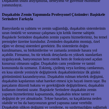
Duşakabin ustası arayışınızda, deneyimli ve güvenilir ekibimizle
yanınızdayız.
Duşakabin Zemin Yapımında Profesyonel Çözümler: Başiskele
Serindere Farkıyla
Banyolarda su yalıtımı ve zemin sağlamlığı, duşakabin sistemlerinin
uzun ömürlü ve sorunsuz çalışması için kritik öneme sahiptir.
Başiskele Serindere duşakabin zemin yapımı hizmetlerimiz, bu temel
prensipler üzerine kuruludur. Zeminden duşakabin montajı, özel
eğim ve drenaj sistemleri gerektirir. Bu sistemlerin doğru
kurulmaması, su birikintilerine ve zamanla zeminde hasara yol
açabilir. Firmamız, bu tür teknik detaylarda en yüksek standartları
uygulayarak, banyonuzun hem estetik hem de fonksiyonel açıdan
kusursuz olmasını sağlar. Duşakabin camı yenileme ve tamiri
konusunda da uzmanız. Eskimiş, çizilmiş veya kırılmış camlarınızı,
en kısa sürede yenisiyle değiştirerek duşakabinlerinize ilk günkü
görünümünü kazandırıyoruz. Duşakabin rulman tekerlek değişimi,
duşakabin kapılarının rahat hareket etmesi için hayati önem taşır. Bu
parçaların düzenli bakımı ve gerektiğinde değiştirilmesi, duşakabin
kullanım ömrünü uzatır. Başiskele Serindere duşakabin zemin
yapımı hizmetlerimiz kapsamında, duşakabin tekne tamiri ve
değişimi de yer almaktadır. Tekne hasarları, su kaçaklarına neden
olabilir ve bu da banyonuzun genel yapısına zarar verebilir.
Duşakabin silikon değişimi ve yenileme, su sızdırmazlığını sağlamak