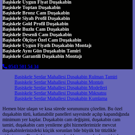
Başiskele Uygun Fiyat Duşakabin
Başiskele Toptan Duşakabin
Başiskele Bronz Cam Duşakabin
Başiskele Siyah Profil Duşakabin
Başiskele Gold Profil Duşakabin
Başiskele Buzlu Cam Duşakabin
Başiskele Desenli Cam Duşakabin
Başiskele Ölçüye Özel Cam Duşakabin
Başiskele Uygun Fiyatlı Duşakabin Montajı
Başiskele Aynı Gün Duşakabin Tamiri
Başiskele Garantili Duşakabin Montajı
0543 501 54 34
Başiskele Serdar Mahallesi Duşakabin Rulman Tamiri
Başiskele Serdar Mahallesi Duşakabin Montajı
Başiskele Serdar Mahallesi Duşakabin Modelleri
Başiskele Serdar Mahallesi Duşakabin Mıknatısı
Başiskele Serdar Mahallesi Duşakabin Kumlama
Hemen bize ulaşın ve kısa sürede sorununuzu çözelim. Bu özel
duşakabin türü, katlanabilir panelleri sayesinde açılıp kapandığında
minimum yer kaplar. Duşakabin cam değişimi, duşakabin cam
tamiri, duşakabin cam yenileme gibi hizmetlerimizle mevcut
duşakabinlerinizdeki küçük sorunları bile büyük bir titizlikle