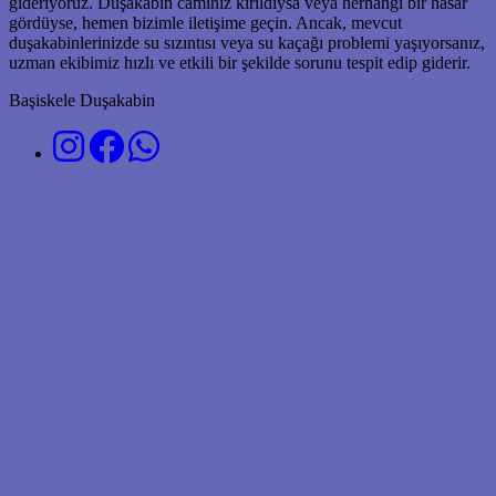
gideriyoruz. Duşakabin camınız kırıldıysa veya herhangi bir hasar
gördüyse, hemen bizimle iletişime geçin. Ancak, mevcut
duşakabinlerinizde su sızıntısı veya su kaçağı problemi yaşıyorsanız,
uzman ekibimiz hızlı ve etkili bir şekilde sorunu tespit edip giderir.
Başiskele Duşakabin