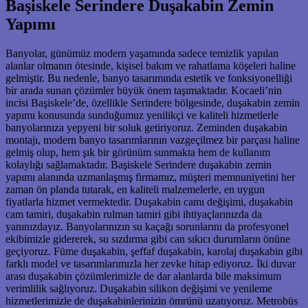
Başiskele Serindere Duşakabin Zemin
Yapımı
Banyolar, günümüz modern yaşamında sadece temizlik yapılan
alanlar olmanın ötesinde, kişisel bakım ve rahatlama köşeleri haline
gelmiştir. Bu nedenle, banyo tasarımında estetik ve fonksiyonelliği
bir arada sunan çözümler büyük önem taşımaktadır. Kocaeli’nin
incisi Başiskele’de, özellikle Serindere bölgesinde, duşakabin zemin
yapımı konusunda sunduğumuz yenilikçi ve kaliteli hizmetlerle
banyolarınıza yepyeni bir soluk getiriyoruz. Zeminden duşakabin
montajı, modern banyo tasarımlarının vazgeçilmez bir parçası haline
gelmiş olup, hem şık bir görünüm sunmakta hem de kullanım
kolaylığı sağlamaktadır. Başiskele Serindere duşakabin zemin
yapımı alanında uzmanlaşmış firmamız, müşteri memnuniyetini her
zaman ön planda tutarak, en kaliteli malzemelerle, en uygun
fiyatlarla hizmet vermektedir. Duşakabin camı değişimi, duşakabin
cam tamiri, duşakabin rulman tamiri gibi ihtiyaçlarınızda da
yanınızdayız. Banyolarınızın su kaçağı sorunlarını da profesyonel
ekibimizle gidererek, su sızdırma gibi can sıkıcı durumların önüne
geçiyoruz. Füme duşakabin, şeffaf duşakabin, karolaj duşakabin gibi
farklı model ve tasarımlarımızla her zevke hitap ediyoruz. İki duvar
arası duşakabin çözümlerimizle de dar alanlarda bile maksimum
verimlilik sağlıyoruz. Duşakabin silikon değişimi ve yenileme
hizmetlerimizle de duşakabinlerinizin ömrünü uzatıyoruz. Metrobüs