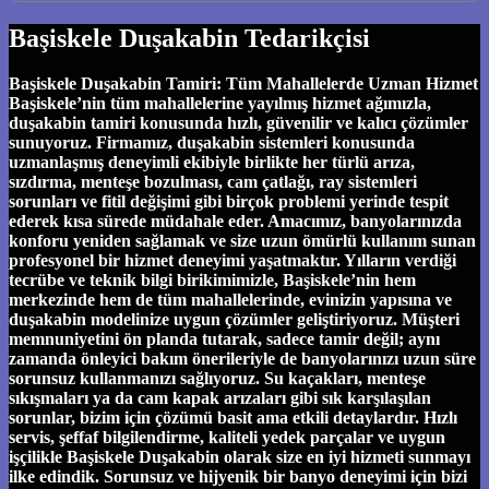
Başiskele Duşakabin Tedarikçisi
Başiskele Duşakabin Tamiri: Tüm Mahallelerde Uzman Hizmet
Başiskele’nin tüm mahallelerine yayılmış hizmet ağımızla,
duşakabin tamiri konusunda hızlı, güvenilir ve kalıcı çözümler
sunuyoruz. Firmamız, duşakabin sistemleri konusunda
uzmanlaşmış deneyimli ekibiyle birlikte her türlü arıza,
sızdırma, menteşe bozulması, cam çatlağı, ray sistemleri
sorunları ve fitil değişimi gibi birçok problemi yerinde tespit
ederek kısa sürede müdahale eder. Amacımız, banyolarınızda
konforu yeniden sağlamak ve size uzun ömürlü kullanım sunan
profesyonel bir hizmet deneyimi yaşatmaktır. Yılların verdiği
tecrübe ve teknik bilgi birikimimizle, Başiskele’nin hem
merkezinde hem de tüm mahallelerinde, evinizin yapısına ve
duşakabin modelinize uygun çözümler geliştiriyoruz. Müşteri
memnuniyetini ön planda tutarak, sadece tamir değil; aynı
zamanda önleyici bakım önerileriyle de banyolarınızı uzun süre
sorunsuz kullanmanızı sağlıyoruz. Su kaçakları, menteşe
sıkışmaları ya da cam kapak arızaları gibi sık karşılaşılan
sorunlar, bizim için çözümü basit ama etkili detaylardır. Hızlı
servis, şeffaf bilgilendirme, kaliteli yedek parçalar ve uygun
işçilikle Başiskele Duşakabin olarak size en iyi hizmeti sunmayı
ilke edindik. Sorunsuz ve hijyenik bir banyo deneyimi için bizi