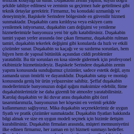
temizlik kolaylığı da sunar. Duşakabin zemin yapımı, suyun doğru
şekilde tahliye edilmesi ve zeminin su geçirmez hale getirilmesi gibi
teknik detaylar gerektirir. Firmamız, bu konudaki uzmanlığı ve
deneyimiyle, Başiskele Serindere bölgesinde en güvenilir hizmeti
sunmaktadır. Duşakabin camı kırıldıysa veya eskiyen camı
yenilemek istiyorsanız, duşakabin cam değişimi ve yenileme
hizmetlerimizle banyonuza yeni bir ışıltı katabilirsiniz. Duşakabin
tamiri yapan yerler arasında öne çıkan firmamız, duşakabin rulman
tamiri, duşakabin tekerlek değişimi gibi konularda da hızlı ve etkili
çözümler sunar. Duşakabin su kaçağı ve su sızdırma sorunları, hem
hijyen hem de yapısal bütünlük açısından ciddi problemler
yaratabilir. Bu tür sorunları en kısa sürede gidermek için profesyonel
ekibimizle hizmetinizdeyiz. Başiskele Serindere duşakabin zemin
yapımı konusunda sunduğumuz çözümler, sadece estetik değil, aynı
zamanda uzun ömürlü ve dayanıklıdır. Duşakabin satışı ve montajı
konusunda geniş bir ürün yelpazesine sahibiz. Şeffaf duşakabin
modellerimizle banyonuzun doğal ışığını maksimize edebilir, füme
duşakabinlerimizle ise daha gizemli bir atmosfer yaratabilirsiniz.
Karolaj duşakabin ve iki duvar arası duşakabin gibi özel
tasarımlarımızla, banyonuzun her köşesini en verimli şekilde
kullanmanızı sağlıyoruz. Mika duşakabin seçeneklerimiz de uygun
fiyatlı ve pratik çözümler sunmaktadır. Duşakabin fiyatları hakkında
bilgi almak ve size en uygun modeli seçmek için bizimle iletişim
kurabilirsiniz. Duşakabin firmaları arasında, müşteri memnuniyetini
ilke edinen firmamız, her zaman en iyi hizmeti sunmayı hedefler.