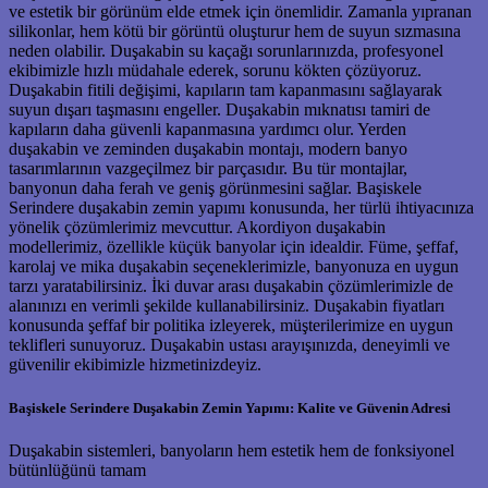
ve estetik bir görünüm elde etmek için önemlidir. Zamanla yıpranan
silikonlar, hem kötü bir görüntü oluşturur hem de suyun sızmasına
neden olabilir. Duşakabin su kaçağı sorunlarınızda, profesyonel
ekibimizle hızlı müdahale ederek, sorunu kökten çözüyoruz.
Duşakabin fitili değişimi, kapıların tam kapanmasını sağlayarak
suyun dışarı taşmasını engeller. Duşakabin mıknatısı tamiri de
kapıların daha güvenli kapanmasına yardımcı olur. Yerden
duşakabin ve zeminden duşakabin montajı, modern banyo
tasarımlarının vazgeçilmez bir parçasıdır. Bu tür montajlar,
banyonun daha ferah ve geniş görünmesini sağlar. Başiskele
Serindere duşakabin zemin yapımı konusunda, her türlü ihtiyacınıza
yönelik çözümlerimiz mevcuttur. Akordiyon duşakabin
modellerimiz, özellikle küçük banyolar için idealdir. Füme, şeffaf,
karolaj ve mika duşakabin seçeneklerimizle, banyonuza en uygun
tarzı yaratabilirsiniz. İki duvar arası duşakabin çözümlerimizle de
alanınızı en verimli şekilde kullanabilirsiniz. Duşakabin fiyatları
konusunda şeffaf bir politika izleyerek, müşterilerimize en uygun
teklifleri sunuyoruz. Duşakabin ustası arayışınızda, deneyimli ve
güvenilir ekibimizle hizmetinizdeyiz.
Başiskele Serindere Duşakabin Zemin Yapımı: Kalite ve Güvenin Adresi
Duşakabin sistemleri, banyoların hem estetik hem de fonksiyonel
bütünlüğünü tamam