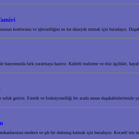
Tamiri
nuzun konforunu ve işlevselliğini en üst düzeyde tutmak için buradayız. Duş
e banyonuzda fark yaratmaya hazırız. Kaliteli malzeme ve titiz işçilikle, ha
i
 soluk getirin. Estetik ve fonksiyonelliği bir arada sunan duşakabinlerimizle 
in
mekanlarınıza modern ve şık bir dokunuş katmak için buradayız. Kocaeli’nin in