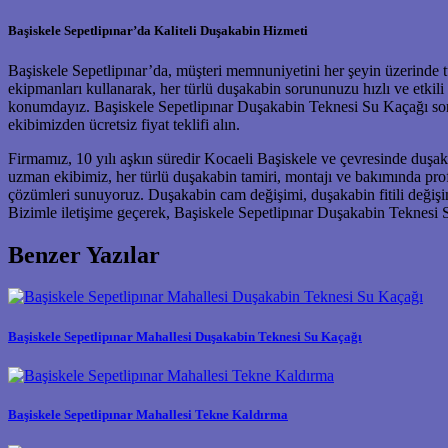
Başiskele Sepetlipınar’da Kaliteli Duşakabin Hizmeti
Başiskele Sepetlipınar’da, müşteri memnuniyetini her şeyin üzerinde t
ekipmanları kullanarak, her türlü duşakabin sorununuzu hızlı ve etkili
konumdayız. Başiskele Sepetlipınar Duşakabin Teknesi Su Kaçağı sorunu
ekibimizden ücretsiz fiyat teklifi alın.
Firmamız, 10 yılı aşkın süredir Kocaeli Başiskele ve çevresinde duşaka
uzman ekibimiz, her türlü duşakabin tamiri, montajı ve bakımında pro
çözümleri sunuyoruz. Duşakabin cam değişimi, duşakabin fitili değişi
Bizimle iletişime geçerek, Başiskele Sepetlipınar Duşakabin Teknesi S
Benzer Yazılar
Başiskele Sepetlipınar Mahallesi Duşakabin Teknesi Su Kaçağı
Başiskele Sepetlipınar Mahallesi Tekne Kaldırma