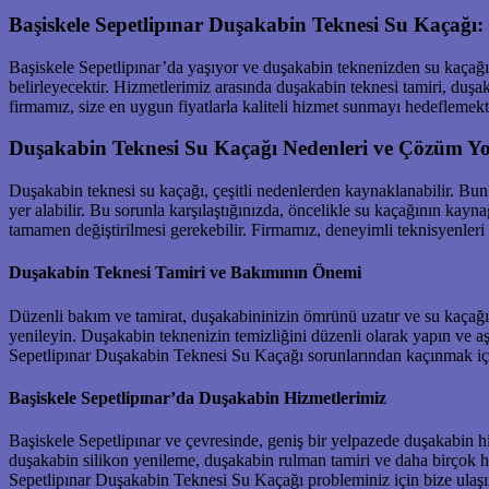
Başiskele Sepetlipınar Duşakabin Teknesi Su Kaçağı: 
Başiskele Sepetlipınar’da yaşıyor ve duşakabin teknenizden su kaçağı
belirleyecektir. Hizmetlerimiz arasında duşakabin teknesi tamiri, duş
firmamız, size en uygun fiyatlarla kaliteli hizmet sunmayı hedefleme
Duşakabin Teknesi Su Kaçağı Nedenleri ve Çözüm Yol
Duşakabin teknesi su kaçağı, çeşitli nedenlerden kaynaklanabilir. Bunl
yer alabilir. Bu sorunla karşılaştığınızda, öncelikle su kaçağının kay
tamamen değiştirilmesi gerekebilir. Firmamız, deneyimli teknisyenle
Duşakabin Teknesi Tamiri ve Bakımının Önemi
Düzenli bakım ve tamirat, duşakabininizin ömrünü uzatır ve su kaçağı 
yenileyin. Duşakabin teknenizin temizliğini düzenli olarak yapın ve aş
Sepetlipınar Duşakabin Teknesi Su Kaçağı sorunlarından kaçınmak iç
Başiskele Sepetlipınar’da Duşakabin Hizmetlerimiz
Başiskele Sepetlipınar ve çevresinde, geniş bir yelpazede duşakabin h
duşakabin silikon yenileme, duşakabin rulman tamiri ve daha birçok h
Sepetlipınar Duşakabin Teknesi Su Kaçağı probleminiz için bize ulaşı