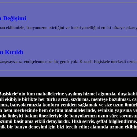
m Değişimi
 ekibimizle, banyonuzun estetiğini ve fonksiyonelliğini en üst düzeye çıkarı
ı Kırıldı
 karşıyaysanız, endişelenmenize hiç gerek yok. Kocaeli Başiskele merkezli uzm
skele’nin tüm mahallelerine yayılmış hizmet ağımızla, duşakabin 
biyle birlikte her türlü arıza, sızdırma, menteşe bozulması, cam ça
ımız, banyolarınızda konforu yeniden sağlamak ve size uzun ömürl
e’nin hem merkezinde hem de tüm mahallelerinde, evinizin yapısına 
a önleyici bakım önerileriyle de banyolarınızı uzun süre sorunsuz
özümü basit ama etkili detaylardır. Hızlı servis, şeffaf bilgilendirm
enik bir banyo deneyimi için bizi tercih edin; alanında uzman ekibi