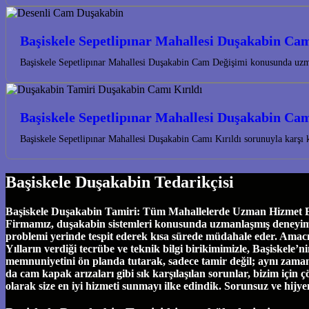
Başiskele Sepetlipınar Mahallesi Duşakabin Ca
Başiskele Sepetlipınar Mahallesi Duşakabin Cam Değişimi konusunda uzman
Başiskele Sepetlipınar Mahallesi Duşakabin Cam
Başiskele Sepetlipınar Mahallesi Duşakabin Camı Kırıldı sorunuyla karşı
Başiskele Duşakabin Tedarikçisi
Başiskele Duşakabin Tamiri: Tüm Mahallelerde Uzman Hizmet Başi
Firmamız, duşakabin sistemleri konusunda uzmanlaşmış deneyimli eki
problemi yerinde tespit ederek kısa sürede müdahale eder. Amac
Yılların verdiği tecrübe ve teknik bilgi birikimimizle, Başiskel
memnuniyetini ön planda tutarak, sadece tamir değil; aynı zamand
da cam kapak arızaları gibi sık karşılaşılan sorunlar, bizim için ç
olarak size en iyi hizmeti sunmayı ilke edindik. Sorunsuz ve hijy