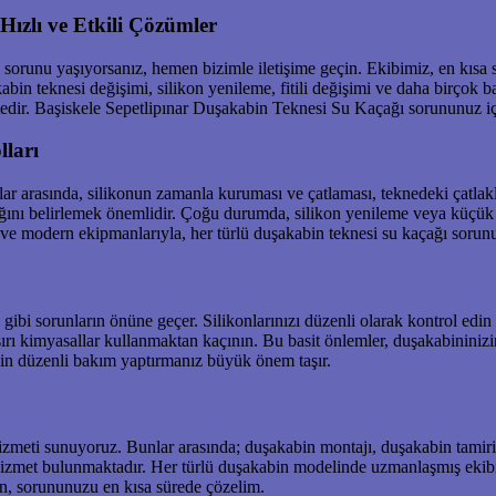
Hızlı ve Etkili Çözümler
 sorunu yaşıyorsanız, hemen bizimle iletişime geçin. Ekibimiz, en kıs
akabin teknesi değişimi, silikon yenileme, fitili değişimi ve daha birço
ktedir. Başiskele Sepetlipınar Duşakabin Teknesi Su Kaçağı sorununuz iç
ları
ar arasında, silikonun zamanla kuruması ve çatlaması, teknedeki çatlakl
nağını belirlemek önemlidir. Çoğu durumda, silikon yenileme veya küçük o
ri ve modern ekipmanlarıyla, her türlü duşakabin teknesi su kaçağı sor
gibi sorunların önüne geçer. Silikonlarınızı düzenli olarak kontrol ed
ırı kimyasallar kullanmaktan kaçının. Bu basit önlemler, duşakabininizin
in düzenli bakım yaptırmanız büyük önem taşır.
izmeti sunuyoruz. Bunlar arasında; duşakabin montajı, duşakabin tamiri
izmet bulunmaktadır. Her türlü duşakabin modelinde uzmanlaşmış ekibim
n, sorununuzu en kısa sürede çözelim.