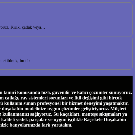
yoruz. Kırık, çatlak veya…
an ekibimiz, bu tür…
tamiri konusunda hızlı, güvenilir ve kalıcı çözümler sunuyoruz.
tlağı, ray sistemleri sorunları ve fitil değişimi gibi birçok
ü kullanım sunan profesyonel bir hizmet deneyimi yaşatmaktır.
ve duşakabin modelinize uygun çözümler geliştiriyoruz. Müşteri
 kullanmanızı sağlıyoruz. Su kaçakları, menteşe sıkışmaları ya
e, kaliteli yedek parçalar ve uygun işçilikle Başiskele Duşakabin
mizle banyolarınızda fark yaratalım.