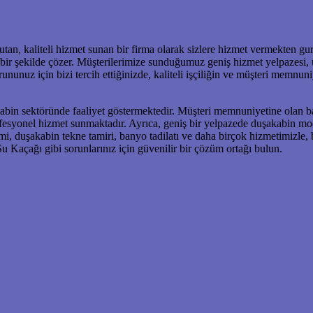
utan, kaliteli hizmet sunan bir firma olarak sizlere hizmet vermekten 
 bir şekilde çözer. Müşterilerimize sunduğumuz geniş hizmet yelpazesi, uy
nuz için bizi tercih ettiğinizde, kaliteli işçiliğin ve müşteri memnuniy
bin sektöründe faaliyet göstermektedir. Müşteri memnuniyetine olan bağl
fesyonel hizmet sunmaktadır. Ayrıca, geniş bir yelpazede duşakabin mod
mi, duşakabin tekne tamiri, banyo tadilatı ve daha birçok hizmetimizl
u Kaçağı gibi sorunlarınız için güvenilir bir çözüm ortağı bulun.