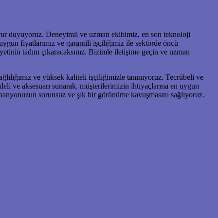
gurur duyuyoruz. Deneyimli ve uzman ekibimiz, en son teknoloji
gun fiyatlarımız ve garantili işçiliğimiz ile sektörde öncü
etinin tadını çıkaracaksınız. Bizimle iletişime geçin ve uzman
ılığımız ve yüksek kaliteli işçiliğimizle tanınıyoruz. Tecrübeli ve
eli ve aksesuarı sunarak, müşterilerimizin ihtiyaçlarına en uygun
e, banyonuzun sorunsuz ve şık bir görünüme kavuşmasını sağlıyoruz.