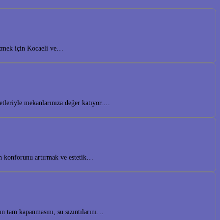
özmek için Kocaeli ve…
etleriyle mekanlarınıza değer katıyor.…
n konforunu artırmak ve estetik…
ın tam kapanmasını, su sızıntılarını…