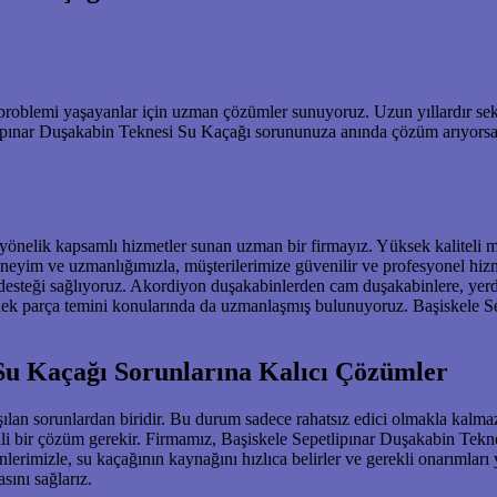
 problemi yaşayanlar için uzman çözümler sunuyoruz. Uzun yıllardır se
etlipınar Duşakabin Teknesi Su Kaçağı sorununuza anında çözüm arıyorsa
 yönelik kapsamlı hizmetler sunan uzman bir firmayız. Yüksek kaliteli m
deneyim ve uzmanlığımızla, müşterilerimize güvenilir ve profesyonel hiz
m desteği sağlıyoruz. Akordiyon duşakabinlerden cam duşakabinlere, yer
edek parça temini konularında da uzmanlaşmış bulunuyoruz. Başiskele S
 Su Kaçağı Sorunlarına Kalıcı Çözümler
şılan sorunlardan biridir. Bu durum sadece rahatsız edici olmakla kalmaz
ili bir çözüm gerekir. Firmamız, Başiskele Sepetlipınar Duşakabin Tekn
rimizle, su kaçağının kaynağını hızlıca belirler ve gerekli onarımları 
sını sağlarız.