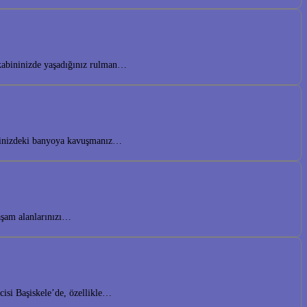
akabininizde yaşadığınız rulman…
yalinizdeki banyoya kavuşmanız…
yaşam alanlarınızı…
cisi Başiskele’de, özellikle…