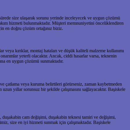
a sürede size ulaşarak sorunu yerinde inceleyecek ve uygun çözümü
k bakım hizmeti bulunmaktadır. Müşteri memnuniyetini önceliklendiren
in en doğru çözüm ortağınız biziz.
ar veya kırıklar, montaj hataları ve düşük kaliteli malzeme kullanımı
narımlar yeterli olacaktır. Ancak, ciddi hasarlar varsa, teknenin
ununa en uygun çözümü sunmaktadır.
in ve çatlama veya kuruma belirtileri görürseniz, zaman kaybetmeden
 uzun yıllar sorunsuz bir şekilde çalışmasını sağlayacaktır. Başiskele
, duşakabin cam değişimi, duşakabin teknesi tamiri ve değişimi,
iz, size en iyi hizmeti sunmak için çalışmaktadır. Başiskele