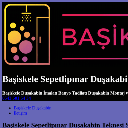
Başiskele Sepetlipınar Duşakab
Başiskele Duşakabin İmalatı Banyo Tadilatı Duşakabin Montaj 
0543 501 54 34
Main Navigation
Başiskele Duşakabin
İletişim
Başiskele Sepetlipınar Duşakabin Teknesi