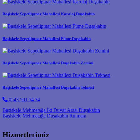
Başiskele Sepetlipınar Mahallesi Karolaj Duşakabin
Başiskele Sepetlipınar Mahallesi Füme Duşakabin
Başiskele Sepetlipınar Mahallesi Duşakabin Zemini
Başiskele Sepetlipınar Mahallesi Duşakabin Teknesi
0543 501 54 34
Post navigation
Başiskele Mehmetağa İki Duvar Arası Duşakabin
Başiskele Mehmetağa Duşakabin Rulmanı
Hizmetlerimiz