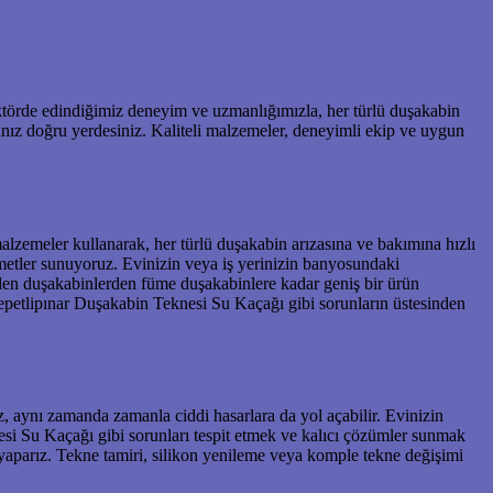
ktörde edindiğimiz deneyim ve uzmanlığımızla, her türlü duşakabin
nız doğru yerdesiniz. Kaliteli malzemeler, deneyimli ekip ve uygun
alzemeler kullanarak, her türlü duşakabin arızasına ve bakımına hızlı
metler sunuyoruz. Evinizin veya iş yerinizin banyosundaki
den duşakabinlerden füme duşakabinlere kadar geniş bir ürün
epetlipınar Duşakabin Teknesi Su Kaçağı gibi sorunların üstesinden
, aynı zamanda zamanla ciddi hasarlara da yol açabilir. Evinizin
esi Su Kaçağı gibi sorunları tespit etmek ve kalıcı çözümler sunmak
yaparız. Tekne tamiri, silikon yenileme veya komple tekne değişimi