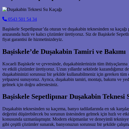
0543 501 54 34
Başiskele Sepetlipınar’da oturan ve duşakabin teknesinden su kaçağı
arızasında hızlı ve kalıcı çözümler üretiyoruz. Siz de Başiskele Sep
fiyat garantisi ile hizmetinizdeyiz.
Başiskele’de Duşakabin Tamiri ve Bakımı
Kocaeli Başiskele ve çevresinde, duşakabinlerinizin tüm ihtiyaçlarına
ve etkili çözümler üretiyoruz. Uzun yıllardır sektörde kazandığımız 
duşakabininizi sorunsuz bir şekilde kullanabilmeniz için gereken tü
yelpazesi sunuyoruz. Ayrıca, duşakabin tamiri, montajı, bakımı ve y
gelmek için doğru adrestesiniz.
Başiskele Sepetlipınar Duşakabin Teknesi
Duşakabin teknesinden su kaçırma, banyo tadilatlarında en sık karşıla
değerini düşürebilecek bu sorunun üstesinden gelmek için hızlı ve etk
konusunda uzmanlaşmıştır. Modern ekipmanlar ve deneyimli teknisyenle
gibi çeşitli çözümler sunarak, banyonuzun sorunsuz bir şekilde çalışma