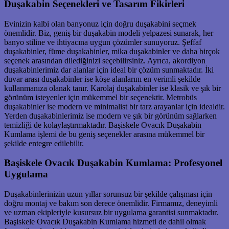
Duşakabin Seçenekleri ve Tasarım Fikirleri
Evinizin kalbi olan banyonuz için doğru duşakabini seçmek
önemlidir. Biz, geniş bir duşakabin modeli yelpazesi sunarak, her
banyo stiline ve ihtiyacına uygun çözümler sunuyoruz. Şeffaf
duşakabinler, füme duşakabinler, mika duşakabinler ve daha birçok
seçenek arasından dilediğinizi seçebilirsiniz. Ayrıca, akordiyon
duşakabinlerimiz dar alanlar için ideal bir çözüm sunmaktadır. İki
duvar arası duşakabinler ise köşe alanlarını en verimli şekilde
kullanmanıza olanak tanır. Karolaj duşakabinler ise klasik ve şık bir
görünüm isteyenler için mükemmel bir seçenektir. Metrobüs
duşakabinler ise modern ve minimalist bir tarz arayanlar için idealdir.
Yerden duşakabinlerimiz ise modern ve şık bir görünüm sağlarken
temizliği de kolaylaştırmaktadır. Başiskele Ovacık Duşakabin
Kumlama işlemi de bu geniş seçenekler arasına mükemmel bir
şekilde entegre edilebilir.
Başiskele Ovacık Duşakabin Kumlama: Profesyonel
Uygulama
Duşakabinlerinizin uzun yıllar sorunsuz bir şekilde çalışması için
doğru montaj ve bakım son derece önemlidir. Firmamız, deneyimli
ve uzman ekipleriyle kusursuz bir uygulama garantisi sunmaktadır.
Başiskele Ovacık Duşakabin Kumlama hizmeti de dahil olmak