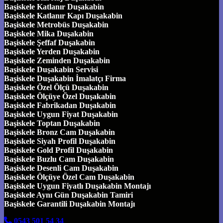
Başiskele Katlanır Duşakabin
Başiskele Katlanır Kapı Duşakabin
Başiskele Metrobüs Duşakabin
Başiskele Mika Duşakabin
Başiskele Şeffaf Duşakabin
Başiskele Yerden Duşakabin
Başiskele Zeminden Duşakabin
Başiskele Duşakabin Servisi
Başiskele Duşakabin İmalatçı Firma
Başiskele Özel Ölçü Duşakabin
Başiskele Ölçüye Özel Duşakabin
Başiskele Fabrikadan Duşakabin
Başiskele Uygun Fiyat Duşakabin
Başiskele Toptan Duşakabin
Başiskele Bronz Cam Duşakabin
Başiskele Siyah Profil Duşakabin
Başiskele Gold Profil Duşakabin
Başiskele Buzlu Cam Duşakabin
Başiskele Desenli Cam Duşakabin
Başiskele Ölçüye Özel Cam Duşakabin
Başiskele Uygun Fiyatlı Duşakabin Montajı
Başiskele Aynı Gün Duşakabin Tamiri
Başiskele Garantili Duşakabin Montajı
0543 501 54 34