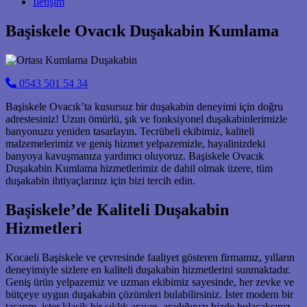
İletişim
Başiskele Ovacık Duşakabin Kumlama
0543 501 54 34
Başiskele Ovacık’ta kusursuz bir duşakabin deneyimi için doğru
adrestesiniz! Uzun ömürlü, şık ve fonksiyonel duşakabinlerimizle
banyonuzu yeniden tasarlayın. Tecrübeli ekibimiz, kaliteli
malzemelerimiz ve geniş hizmet yelpazemizle, hayalinizdeki
banyoya kavuşmanıza yardımcı oluyoruz. Başiskele Ovacık
Duşakabin Kumlama hizmetlerimiz de dahil olmak üzere, tüm
duşakabin ihtiyaçlarınız için bizi tercih edin.
Başiskele’de Kaliteli Duşakabin
Hizmetleri
Kocaeli Başiskele ve çevresinde faaliyet gösteren firmamız, yılların
deneyimiyle sizlere en kaliteli duşakabin hizmetlerini sunmaktadır.
Geniş ürün yelpazemiz ve uzman ekibimiz sayesinde, her zevke ve
bütçeye uygun duşakabin çözümleri bulabilirsiniz. İster modern bir
tasarım, ister klasik bir şıklık arayın, aradığınızı bizde bulacaksınız.