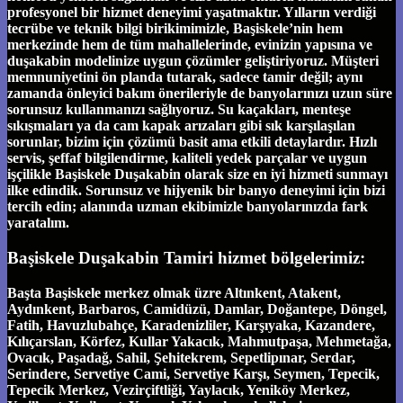
profesyonel bir hizmet deneyimi yaşatmaktır. Yılların verdiği
tecrübe ve teknik bilgi birikimimizle, Başiskele’nin hem
merkezinde hem de tüm mahallelerinde, evinizin yapısına ve
duşakabin modelinize uygun çözümler geliştiriyoruz. Müşteri
memnuniyetini ön planda tutarak, sadece tamir değil; aynı
zamanda önleyici bakım önerileriyle de banyolarınızı uzun süre
sorunsuz kullanmanızı sağlıyoruz. Su kaçakları, menteşe
sıkışmaları ya da cam kapak arızaları gibi sık karşılaşılan
sorunlar, bizim için çözümü basit ama etkili detaylardır. Hızlı
servis, şeffaf bilgilendirme, kaliteli yedek parçalar ve uygun
işçilikle Başiskele Duşakabin olarak size en iyi hizmeti sunmayı
ilke edindik. Sorunsuz ve hijyenik bir banyo deneyimi için bizi
tercih edin; alanında uzman ekibimizle banyolarınızda fark
yaratalım.
Başiskele Duşakabin Tamiri hizmet bölgelerimiz:
Başta Başiskele merkez olmak üzre Altınkent, Atakent,
Aydınkent, Barbaros, Camidüzü, Damlar, Doğantepe, Döngel,
Fatih, Havuzlubahçe, Karadenizliler, Karşıyaka, Kazandere,
Kılıçarslan, Körfez, Kullar Yakacık, Mahmutpaşa, Mehmetağa,
Ovacık, Paşadağ, Sahil, Şehitekrem, Sepetlipınar, Serdar,
Serindere, Servetiye Cami, Servetiye Karşı, Seymen, Tepecik,
Tepecik Merkez, Vezirçiftliği, Yaylacık, Yeniköy Merkez,