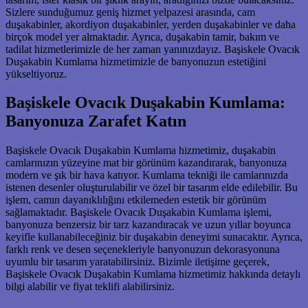
Sizlere sunduğumuz geniş hizmet yelpazesi arasında, cam
duşakabinler, akordiyon duşakabinler, yerden duşakabinler ve daha
birçok model yer almaktadır. Ayrıca, duşakabin tamir, bakım ve
tadilat hizmetlerimizle de her zaman yanınızdayız. Başiskele Ovacık
Duşakabin Kumlama hizmetimizle de banyonuzun estetiğini
yükseltiyoruz.
Başiskele Ovacık Duşakabin Kumlama:
Banyonuza Zarafet Katın
Başiskele Ovacık Duşakabin Kumlama hizmetimiz, duşakabin
camlarınızın yüzeyine mat bir görünüm kazandırarak, banyonuza
modern ve şık bir hava katıyor. Kumlama tekniği ile camlarınızda
istenen desenler oluşturulabilir ve özel bir tasarım elde edilebilir. Bu
işlem, camın dayanıklılığını etkilemeden estetik bir görünüm
sağlamaktadır. Başiskele Ovacık Duşakabin Kumlama işlemi,
banyonuza benzersiz bir tarz kazandıracak ve uzun yıllar boyunca
keyifle kullanabileceğiniz bir duşakabin deneyimi sunacaktır. Ayrıca,
farklı renk ve desen seçenekleriyle banyonuzun dekorasyonuna
uyumlu bir tasarım yaratabilirsiniz. Bizimle iletişime geçerek,
Başiskele Ovacık Duşakabin Kumlama hizmetimiz hakkında detaylı
bilgi alabilir ve fiyat teklifi alabilirsiniz.