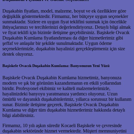
Duşakabin fiyatları, model, malzeme, boyut ve ek özelliklere göre
değişiklik göstermektedir. Firmamız, her bütçeye uygun seçenekler
sunmaktadır. Sizlere en uygun fiyat teklifini sunmak için öncelikle
ihtiyaçlarınızı ve tercihlerinizi değerlendiriyoruz. Detaylı bilgi almak
ve fiyat teklifi için bizimle iletişime geçebilirsiniz. Başiskele Ovacık
Duşakabin Kumlama fiyatlandırması da diğer hizmetlerimiz gibi
şeffaf ve anlaşılır bir şekilde sunulmaktadır. Uygun ödeme
seçeneklerimizle, duşakabin hayalinizi gerçekleştirmeniz için size
destek oluyoruz.
Başiskele Ovacık Duşakabin Kumlama: Banyonuzun Yeni Yüzü
Başiskele Ovacık Duşakabin Kumlama hizmetimiz, banyonuza
modern ve şık bir görünüm kazandırmanın en etkili yollarından
biridir. Profesyonel ekibimiz ve kaliteli malzemelerimizle,
hayalinizdeki banyoyu yaratmanıza yardımcı oluyoruz. Uzun
ömürlü ve dayanıklı duşakabinlerimiz, yıllarca sorunsuz bir kullanım
sunar. Bizimle iletişime geçerek, Başiskele Ovacık Duşakabin
Kumlama ve diğer tüm duşakabin hizmetlerimiz hakkında detaylı
bilgi alabilirsiniz.
Firmamız, 10 yılı aşkın süredir Kocaeli Başiskele ve çevresinde
duşakabin sektöründe hizmet vermektedir. Müşteri memnuniyetini