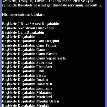
Yeşilkent, Yeşilyurt, Yuvacık Yakacık mahalleleri ve aynı
zamanda Başiskele ve izmit genelinde de servisimiz mevcuttur.
Hizmetlerimizden bazıları:
Başiskele 2 Duvar Arası Duşakabin
Başiskele Akordiyon Duşakabin
Başiskele Cam Duşakabin
Başiskele Duşakabin
Başiskele Duşakabin Cam Değişimi
Başiskele Duşakabin Cam Tamiri
Başiskele Duşakabin Camı
Başiskele Duşakabin Camı Kırıldı
Başiskele Duşakabin Camı Yapan Yerler
Başiskele Duşakabin Fabrikası
Başiskele Duşakabin Firmaları
Başiskele Duşakabin Fitili
Başiskele Duşakabin Fiyatı
Başiskele Duşakabin İmalatı
Başiskele Duşakabin İmalatçısı
Başiskele Duşakabin Kumlama
Başiskele Duşakabin Mıknatısı
Başiskele Duşakabin Modelleri
Başiskele Duşakabin Montaj Ustası
Başiskele Duşakabin Montajı