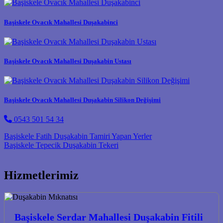
Başiskele Ovacık Mahallesi Duşakabinci
Başiskele Ovacık Mahallesi Duşakabin Ustası
Başiskele Ovacık Mahallesi Duşakabin Silikon Değişimi
0543 501 54 34
Post navigation
Başiskele Fatih Duşakabin Tamiri Yapan Yerler
Başiskele Tepecik Duşakabin Tekeri
Hizmetlerimiz
Başiskele Serdar Mahallesi Duşakabin Fitili