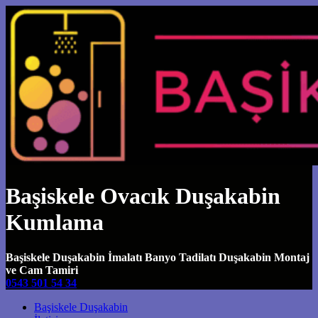
Başiskele Ovacık Duşakabin
Kumlama
Başiskele Duşakabin İmalatı Banyo Tadilatı Duşakabin Montaj
ve Cam Tamiri
0543 501 54 34
Main Navigation
Başiskele Duşakabin