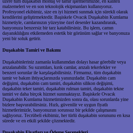
üzere tüm duşakabin montaj ve tamir işlemlerimizde, en kaliteli
malzemeleri ve en son teknolojik ekipmanları kullanıyoruz.
Profesyonel ekibimiz, size en iyi hizmeti sunmak için sürekli olarak
kendilerini geliştirmektedir. Başiskele Ovacık Duşakabin Kumlama
hizmetiyle, camlarınızın yüzeyine özel desenler kazandırarak,
banyonuza benzersiz bir tarz katabilirsiniz. Bu işlem, camın
dayanıklılığını etkilemeden estetik bir görünüm sağlar ve banyonuza
yeni bir soluk getirir.
Duşakabin Tamiri ve Bakımı
Duşakabinleriniz zamanla kullanımdan dolayı hasar görebilir veya
arızalanabilir. Su sızıntıları, kırık camlar, arızalı tekerlekler ve
benzeri sorunlar ile karşılaşabilirsiniz. Firmamız, tüm duşakabin
tamir ve bakım ihtiyaçlarınızda yanınızdadır. Duşakabin cam
değişimi, duşakabin cam tamiri, duşakabin silikon değişimi,
duşakabin teker tamiri, duşakabin rulman tamiri, duşakabin tekne
tamiri ve daha birçok hizmet sunmaktayız. Başiskele Ovacık
Duşakabin Kumlama hizmetimizden sonra da, olası sorunlarda yine
bizlere başvurabilirsiniz. Hızlı, güvenilir ve uygun fiyatlı
hizmetlerimizle, banyonuzun sorunsuz bir şekilde çalışmasını
sağlıyoruz. Tecrübeli ekibimiz, her türlü duşakabin sorununu en kısa
sürede ve en etkili şekilde çözmektedir.
Duşakabin Fiyatları ve Ödeme Seçenekleri