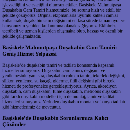
işlevselliğini ve estetiğini olumsuz etkiler. Başiskele Mahmutpaşa
Duşakabin Cam Tamiri hizmetimizle, bu sorunu hızlı ve etkili bir
şekilde çözüyoruz. Orijinal ekipmanlarla uyumlu kaliteli camlar
kullanarak, duşakabin cam değişimini en kısa sürede tamamlıyor ve
banyonuzun yeniden kullanımına olanak sağlıyoruz. Ekibimiz,
tecrübeli ve uzman kişilerden oluşmakta olup, hassas ve özenli bir
şekilde çalışmaktadır.
Başiskele Mahmutpaşa Duşakabin Cam Tamiri:
Geniş Hizmet Yelpazesi
Başiskele’de duşakabin tamiri ve tadilatı konusunda kapsamlı
hizmetler sunuyoruz. Duşakabin cam tamiri, değişimi ve
yenilemesinin yanı sıra, duşakabin rulman tamiri, tekerlek değişimi,
silikon yenileme, su kaçağı giderme, fitili değişimi gibi birçok
hizmeti de profesyonelce gerçekleştiriyoruz. Ayrıca, akordiyon
duşakabin, cam duşakabin, füme duşakabin, metrobüs duşakabin
gibi farklı duşakabin modelleri için de montaj, tamir ve tadilat
hizmetleri sunuyoruz. Yerinden duşakabin montajı ve banyo tadilatı
gibi hizmetlerimiz de mevcuttur.
Başiskele’de Duşakabin Sorunlarınıza Kalıcı
Çözümler