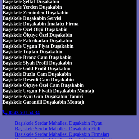
Başiskele Şeffaf Duşakabin
Başiskele Yerden Duşakabin
Başiskele Zeminden Duşakabin
Başiskele Duşakabin Servisi
Başiskele Duşakabin İmalatçı Firma
Başiskele Özel Ölçü Duşakabin
Başiskele Ölçüye Özel Duşakabin
Başiskele Fabrikadan Duşakabin
Başiskele Uygun Fiyat Duşakabin
Başiskele Toptan Duşakabin
Başiskele Bronz Cam Duşakabin
Başiskele Siyah Profil Duşakabin
Başiskele Gold Profil Duşakabin
Başiskele Buzlu Cam Duşakabin
Başiskele Desenli Cam Duşakabin
Başiskele Ölçüye Özel Cam Duşakabin
Başiskele Uygun Fiyatlı Duşakabin Montajı
Başiskele Aynı Gün Duşakabin Tamiri
Başiskele Garantili Duşakabin Montajı
0543 501 54 34
Başiskele Serdar Mahallesi Duşakabin Fiyatı
Başiskele Serdar Mahallesi Duşakabin Fitili
Başiskele Serdar Mahallesi Duşakabin Firmaları