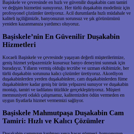
Başiskele ve çevresinde en hızlı ve güvenilir duşakabin cam tamiri
ve değişim hizmetini sunuyoruz. Her türlü duşakabin modeliniz için
profesyonel çözümler üretiyoruz. Acil durumlarda hızlı müdahale ve
kaliteli işçiliğimizle, banyonuzun sorunsuz ve şık görünümünü
yeniden kazanmanıza yardımcı oluyoruz.
Başiskele’nin En Güvenilir Duşakabin
Hizmetleri
Kocaeli Başiskele ve çevresinde yaşayan değerli müşterilerimize,
geniş hizmet yelpazemizle kusursuz banyo deneyimi sunmak için
buradayız. Yılların vermiş olduğu tecrübe ve uzman ekibimizle, her
türlü duşakabin sorununa kalıcı çözümler üretiyoruz. Akordiyon
duşakabinlerden yerden duşakabinlere, cam duşakabinlerden füme
duşakabinlere kadar geniş bir ürün yelpazesi sunuyor ve duşakabin
montajı, tamiri ve tadilatını titizlikle gerçekleştiriyoruz. Müşteri
memnuniyeti odaklı çalışmamız, kalitemizden ödün vermeden en
uygun fiyatlarla hizmet vermemizi sağlıyor.
Başiskele Mahmutpaşa Duşakabin Cam
Tamiri: Hızlı ve Kalıcı Çözümler
Duşakabin camınızın kırılması veya hasar görmesi, banyonuzun