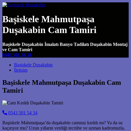
Başiskele Mahmutpaşa
Duşakabin Cam Tamiri
Başiskele Duşakabin İmalatı Banyo Tadilatı Duşakabin Montaj
ve Cam Tamiri
0543 501 54 34
Main Navigation
Başiskele Duşakabin
İletişim
Başiskele Mahmutpaşa Duşakabin Cam
Tamiri
0543 501 54 34
Başiskele Mahmutpaşa’da duşakabin camınız kırıldı mı? Ya da su
kaçırıyor mu? Uzun yılların verdiği tecrübe ve uzman kadromuzla,