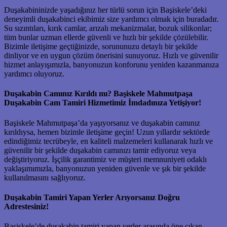
Duşakabininizde yaşadığınız her türlü sorun için Başiskele’deki
deneyimli duşakabinci ekibimiz size yardımcı olmak için buradadır.
Su sızıntıları, kırık camlar, arızalı mekanizmalar, bozuk silikonlar;
tüm bunlar uzman ellerde güvenli ve hızlı bir şekilde çözülebilir.
Bizimle iletişime geçtiğinizde, sorununuzu detaylı bir şekilde
dinliyor ve en uygun çözüm önerisini sunuyoruz. Hızlı ve güvenilir
hizmet anlayışımızla, banyonuzun konforunu yeniden kazanmanıza
yardımcı oluyoruz.
Duşakabin Camınız Kırıldı mı? Başiskele Mahmutpaşa
Duşakabin Cam Tamiri Hizmetimiz İmdadınıza Yetişiyor!
Başiskele Mahmutpaşa’da yaşıyorsanız ve duşakabin camınız
kırıldıysa, hemen bizimle iletişime geçin! Uzun yıllardır sektörde
edindiğimiz tecrübeyle, en kaliteli malzemeleri kullanarak hızlı ve
güvenilir bir şekilde duşakabin camınızı tamir ediyoruz veya
değiştiriyoruz. İşçilik garantimiz ve müşteri memnuniyeti odaklı
yaklaşımımızla, banyonuzun yeniden güvenle ve şık bir şekilde
kullanılmasını sağlıyoruz.
Duşakabin Tamiri Yapan Yerler Arıyorsanız Doğru
Adrestesiniz!
Başiskele’de duşakabin tamiri yapan yerler arasında öne çıkan