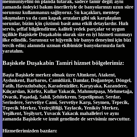
memnuniyetini ön planda tutarak, sadece tamir değil; aynı
zamanda önleyici bakım önerileriyle de banyolarınızı uzun süre
sorunsuz kullanmanızı sağlıyoruz. Su kaçakları, menteşe
sıkışmaları ya da cam kapak arızaları gibi sık karşılaşılan
sorunlar, bizim için çözümü basit ama etkili detaylardır. Hızlı
servis, şeffaf bilgilendirme, kaliteli yedek parçalar ve uygun
işçilikle Başiskele Duşakabin olarak size en iyi hizmeti sunmayı
ilke edindik. Sorunsuz ve hijyenik bir banyo deneyimi için bizi
tercih edin; alanında uzman ekibimizle banyolarınızda fark
yaratalım.
Başiskele Duşakabin Tamiri hizmet bölgelerimiz:
Başta Başiskele merkez olmak üzre Altınkent, Atakent,
Aydınkent, Barbaros, Camidüzü, Damlar, Doğantepe, Döngel,
Fatih, Havuzlubahçe, Karadenizliler, Karşıyaka, Kazandere,
Kılıçarslan, Körfez, Kullar Yakacık, Mahmutpaşa, Mehmetağa,
Ovacık, Paşadağ, Sahil, Şehitekrem, Sepetlipınar, Serdar,
Serindere, Servetiye Cami, Servetiye Karşı, Seymen, Tepecik,
Tepecik Merkez, Vezirçiftliği, Yaylacık, Yeniköy Merkez,
Yeşilkent, Yeşilyurt, Yuvacık Yakacık mahalleleri ve aynı
zamanda Başiskele ve izmit genelinde de servisimiz mevcuttur.
Hizmetlerimizden bazıları: