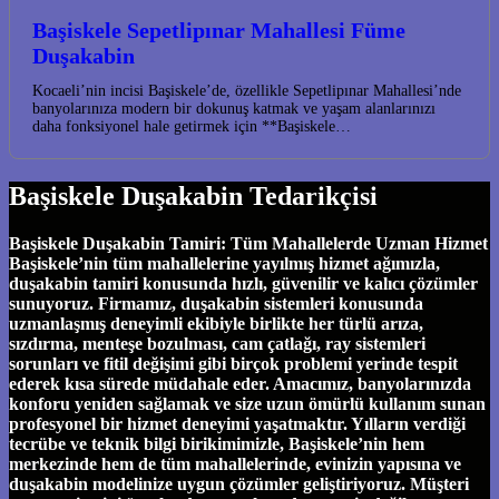
Başiskele Sepetlipınar Mahallesi Füme
Duşakabin
Kocaeli’nin incisi Başiskele’de, özellikle Sepetlipınar Mahallesi’nde
banyolarınıza modern bir dokunuş katmak ve yaşam alanlarınızı
daha fonksiyonel hale getirmek için **Başiskele…
Başiskele Duşakabin Tedarikçisi
Başiskele Duşakabin Tamiri: Tüm Mahallelerde Uzman Hizmet
Başiskele’nin tüm mahallelerine yayılmış hizmet ağımızla,
duşakabin tamiri konusunda hızlı, güvenilir ve kalıcı çözümler
sunuyoruz. Firmamız, duşakabin sistemleri konusunda
uzmanlaşmış deneyimli ekibiyle birlikte her türlü arıza,
sızdırma, menteşe bozulması, cam çatlağı, ray sistemleri
sorunları ve fitil değişimi gibi birçok problemi yerinde tespit
ederek kısa sürede müdahale eder. Amacımız, banyolarınızda
konforu yeniden sağlamak ve size uzun ömürlü kullanım sunan
profesyonel bir hizmet deneyimi yaşatmaktır. Yılların verdiği
tecrübe ve teknik bilgi birikimimizle, Başiskele’nin hem
merkezinde hem de tüm mahallelerinde, evinizin yapısına ve
duşakabin modelinize uygun çözümler geliştiriyoruz. Müşteri