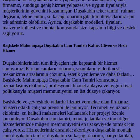
firmamız, sunduğu geniş hizmet yelpazesi ve uygun fiyatlarıyla
müşterilerinin güvenini kazanmıştır. Duşakabin teker tamiri, rulman
değişimi, tekne tamiri, su kaçağı onarımı gibi tüm ihtiyaçlarınız için
tek adresiniz olabiliriz. Ayrıca, duşakabin modelleri, fiyatları,
malzeme kalitesi ve montaj konusunda size kapsamlı bilgi ve destek
sağlıyoruz.
Başiskele Mahmutpaşa Duşakabin Cam Tamiri: Kalite, Güven ve Hızlı
Hizmet
Duşakabinlerinizin tüm ihtiyaçları için kapsamlı bir hizmet
sunuyoruz: Kırılan camların onarımı, sızıntıların giderilmesi,
mekanizma arızalarının çözümü, estetik yenileme ve daha fazlası…
Başiskele Mahmutpaşa Duşakabin Cam Tamiri konusunda
uzmanlaşmış ekibimiz, profesyonel hizmet anlayışı ve uygun fiyat
politikasıyla müşteri memnuniyetini en üst düzeye çıkarıyor.
Başiskele ve çevresinde yıllardır hizmet vermekte olan firmamız,
müşteri odaklı çalışma prensibi ile tanınıyor. Tecrübeli ve uzman
ekibimiz, en kaliteli malzemeleri kullanarak her projeyi özenle
tamamlıyor. Duşakabin cam tamiri, montajı, tadilatı ve tüm diğer
hizmetlerimizde müşteri memnuniyetini en üst seviyede tutmak için
çalışıyoruz. Hizmetlerimiz arasında; akordiyon duşakabin montajı,
cam duşakabin tamiri, duşakabin su kaçağı onarımı, banyo tadilatı,