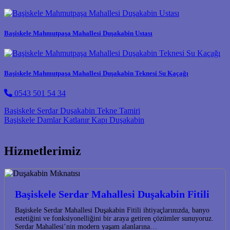
Başiskele Mahmutpaşa Mahallesi Duşakabin Ustası
Başiskele Mahmutpaşa Mahallesi Duşakabin Teknesi Su Kaçağı
0543 501 54 34
Post navigation
Başiskele Serdar Duşakabin Tekne Tamiri
Başiskele Damlar Katlanır Kapı Duşakabin
Hizmetlerimiz
Başiskele Serdar Mahallesi Duşakabin Fitili
Başiskele Serdar Mahallesi Duşakabin Fitili ihtiyaçlarınızda, banyo
estetiğini ve fonksiyonelliğini bir araya getiren çözümler sunuyoruz.
Serdar Mahallesi’nin modern yaşam alanlarına…