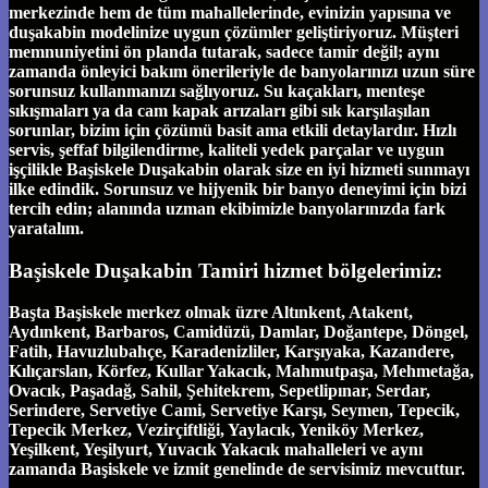
merkezinde hem de tüm mahallelerinde, evinizin yapısına ve
duşakabin modelinize uygun çözümler geliştiriyoruz. Müşteri
memnuniyetini ön planda tutarak, sadece tamir değil; aynı
zamanda önleyici bakım önerileriyle de banyolarınızı uzun süre
sorunsuz kullanmanızı sağlıyoruz. Su kaçakları, menteşe
sıkışmaları ya da cam kapak arızaları gibi sık karşılaşılan
sorunlar, bizim için çözümü basit ama etkili detaylardır. Hızlı
servis, şeffaf bilgilendirme, kaliteli yedek parçalar ve uygun
işçilikle Başiskele Duşakabin olarak size en iyi hizmeti sunmayı
ilke edindik. Sorunsuz ve hijyenik bir banyo deneyimi için bizi
tercih edin; alanında uzman ekibimizle banyolarınızda fark
yaratalım.
Başiskele Duşakabin Tamiri hizmet bölgelerimiz:
Başta Başiskele merkez olmak üzre Altınkent, Atakent,
Aydınkent, Barbaros, Camidüzü, Damlar, Doğantepe, Döngel,
Fatih, Havuzlubahçe, Karadenizliler, Karşıyaka, Kazandere,
Kılıçarslan, Körfez, Kullar Yakacık, Mahmutpaşa, Mehmetağa,
Ovacık, Paşadağ, Sahil, Şehitekrem, Sepetlipınar, Serdar,
Serindere, Servetiye Cami, Servetiye Karşı, Seymen, Tepecik,
Tepecik Merkez, Vezirçiftliği, Yaylacık, Yeniköy Merkez,
Yeşilkent, Yeşilyurt, Yuvacık Yakacık mahalleleri ve aynı
zamanda Başiskele ve izmit genelinde de servisimiz mevcuttur.