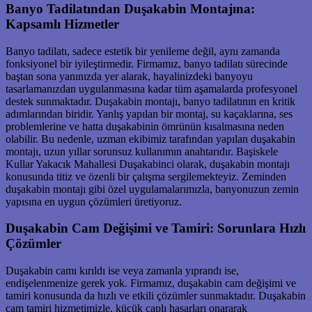
Banyo Tadilatından Duşakabin Montajına:
Kapsamlı Hizmetler
Banyo tadilatı, sadece estetik bir yenileme değil, aynı zamanda
fonksiyonel bir iyileştirmedir. Firmamız, banyo tadilatı sürecinde
baştan sona yanınızda yer alarak, hayalinizdeki banyoyu
tasarlamanızdan uygulanmasına kadar tüm aşamalarda profesyonel
destek sunmaktadır. Duşakabin montajı, banyo tadilatının en kritik
adımlarından biridir. Yanlış yapılan bir montaj, su kaçaklarına, ses
problemlerine ve hatta duşakabinin ömrünün kısalmasına neden
olabilir. Bu nedenle, uzman ekibimiz tarafından yapılan duşakabin
montajı, uzun yıllar sorunsuz kullanımın anahtarıdır. Başiskele
Kullar Yakacık Mahallesi Duşakabinci olarak, duşakabin montajı
konusunda titiz ve özenli bir çalışma sergilemekteyiz. Zeminden
duşakabin montajı gibi özel uygulamalarımızla, banyonuzun zemin
yapısına en uygun çözümleri üretiyoruz.
Duşakabin Cam Değişimi ve Tamiri: Sorunlara Hızlı
Çözümler
Duşakabin camı kırıldı ise veya zamanla yıprandı ise,
endişelenmenize gerek yok. Firmamız, duşakabin cam değişimi ve
tamiri konusunda da hızlı ve etkili çözümler sunmaktadır. Duşakabin
cam tamiri hizmetimizle, küçük çaplı hasarları onararak