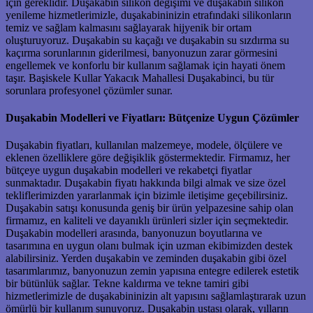
için gereklidir. Duşakabin silikon değişimi ve duşakabin silikon
yenileme hizmetlerimizle, duşakabininizin etrafındaki silikonların
temiz ve sağlam kalmasını sağlayarak hijyenik bir ortam
oluşturuyoruz. Duşakabin su kaçağı ve duşakabin su sızdırma su
kaçırma sorunlarının giderilmesi, banyonuzun zarar görmesini
engellemek ve konforlu bir kullanım sağlamak için hayati önem
taşır. Başiskele Kullar Yakacık Mahallesi Duşakabinci, bu tür
sorunlara profesyonel çözümler sunar.
Duşakabin Modelleri ve Fiyatları: Bütçenize Uygun Çözümler
Duşakabin fiyatları, kullanılan malzemeye, modele, ölçülere ve
eklenen özelliklere göre değişiklik göstermektedir. Firmamız, her
bütçeye uygun duşakabin modelleri ve rekabetçi fiyatlar
sunmaktadır. Duşakabin fiyatı hakkında bilgi almak ve size özel
tekliflerimizden yararlanmak için bizimle iletişime geçebilirsiniz.
Duşakabin satışı konusunda geniş bir ürün yelpazesine sahip olan
firmamız, en kaliteli ve dayanıklı ürünleri sizler için seçmektedir.
Duşakabin modelleri arasında, banyonuzun boyutlarına ve
tasarımına en uygun olanı bulmak için uzman ekibimizden destek
alabilirsiniz. Yerden duşakabin ve zeminden duşakabin gibi özel
tasarımlarımız, banyonuzun zemin yapısına entegre edilerek estetik
bir bütünlük sağlar. Tekne kaldırma ve tekne tamiri gibi
hizmetlerimizle de duşakabininizin alt yapısını sağlamlaştırarak uzun
ömürlü bir kullanım sunuyoruz. Duşakabin ustası olarak, yılların