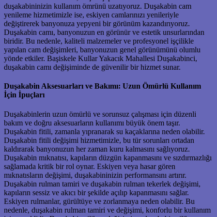
duşakabininizin kullanım ömrünü uzatıyoruz. Duşakabin cam
yenileme hizmetimizle ise, eskiyen camlarınızı yenileriyle
değiştirerek banyonuza yepyeni bir görünüm kazandırıyoruz.
Duşakabin camı, banyonuzun en görünür ve estetik unsurlarından
biridir. Bu nedenle, kaliteli malzemeler ve profesyonel işçilikle
yapılan cam değişimleri, banyonuzun genel görünümünü olumlu
yönde etkiler. Başiskele Kullar Yakacık Mahallesi Duşakabinci,
duşakabin camı değişiminde de güvenilir bir hizmet sunar.
Duşakabin Aksesuarları ve Bakımı: Uzun Ömürlü Kullanım
İçin İpuçları
Duşakabinlerin uzun ömürlü ve sorunsuz çalışması için düzenli
bakım ve doğru aksesuarların kullanımı büyük önem taşır.
Duşakabin fitili, zamanla yıpranarak su kaçaklarına neden olabilir.
Duşakabin fitili değişimi hizmetimizle, bu tür sorunları ortadan
kaldırarak banyonuzun her zaman kuru kalmasını sağlıyoruz.
Duşakabin mıknatısı, kapıların düzgün kapanmasını ve sızdırmazlığı
sağlamada kritik bir rol oynar. Eskiyen veya hasar gören
mıknatısların değişimi, duşakabininizin performansını artırır.
Duşakabin rulman tamiri ve duşakabin rulman tekerlek değişimi,
kapıların sessiz ve akıcı bir şekilde açılıp kapanmasını sağlar.
Eskiyen rulmanlar, gürültüye ve zorlanmaya neden olabilir. Bu
nedenle, duşakabin rulman tamiri ve değişimi, konforlu bir kullanım