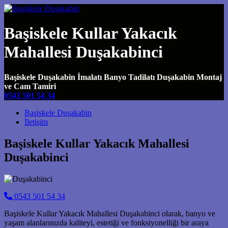
Başiskele Kullar Yakacık
Mahallesi Duşakabinci
Başiskele Duşakabin İmalatı Banyo Tadilatı Duşakabin Montaj
ve Cam Tamiri
0543 501 54 34
Main Navigation
Başiskele Duşakabin
İletişim
Başiskele Kullar Yakacık Mahallesi
Duşakabinci
0543 501 54 34
Başiskele Kullar Yakacık Mahallesi Duşakabinci olarak, banyo ve
yaşam alanlarınızda kaliteyi, estetiği ve fonksiyonelliği bir araya