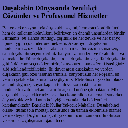
Duşakabin Dünyasında Yenilikçi
Çözümler ve Profesyonel Hizmetler
Banyo dekorasyonunda duşakabin seçimi, hem estetik görünümü
hem de kullanım kolaylığını belirleyen en önemli unsurlardan biridir.
Firmamız, bu alanda sunduğu çeşitlilik ile her zevke ve her banyo
tipine uygun çözümler üretmektedir. Akordiyon duşakabin
modellerimiz, özellikle dar alanlar için ideal bir çözüm sunarken,
cam duşakabin seçeneklerimiz banyonuza modern ve ferah bir hava
katmaktadır. Füme duşakabin, karolaj duşakabin ve şeffaf duşakabin
gibi farklı cam seçeneklerimizle, banyonuzun atmosferini istediğiniz
gibi şekillendirebilirsiniz. İki duvar arası duşakabin ve yerden
duşakabin gibi özel tasarımlarımızla, banyonuzun her köşesini en
verimli şekilde kullanmanızı sağlıyoruz. Metrobüs duşakabin olarak
adlandırdığımız, kayar kapı sistemli ve kompakt tasarımlı
modellerimiz de mekan tasarrufu açısından öne çıkmaktadır. Mika
duşakabin seçeneklerimiz ise daha ekonomik bir alternatif sunarken,
dayanıklılık ve kullanım kolaylığı açısından da beklentileri
karşılamaktadır. Başiskele Kullar Yakacık Mahallesi Duşakabinci
olarak, duşakabin montajı konusunda da uzman ekibimizle hizmet
vermekteyiz. Doğru montaj, duşakabininizin uzun ömürlü olmasını
ve sorunsuz çalışmasını garanti eder.