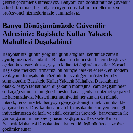
getiren çözümler sunmaktayız. Banyonuzun dönüşümünde güvenilir
adresiniz olarak, her ihtiyaca uygun duşakabin modellerimiz ve
profesyonel hizmetlerimizle yanınızdayız.
Banyo Dönüşümünüzde Güvenilir
Adresiniz: Başiskele Kullar Yakacık
Mahallesi Duşakabinci
Banyolarınız, günün yorgunluğunu attığınız, kendinize zaman
ayırdığınız özel alanlardır. Bu alanların hem estetik hem de işlevsel
açıdan kusursuz olması, yaşam kalitenizi doğrudan etkiler. Kocaeli
Başiskele merkezli firmamız, bu bilinçle hareket ederek, en modern
ve dayanıklı duşakabin çözümlerini siz değerli müşterilerimize
sunmaktadır. Başiskele Kullar Yakacık Mahallesi Duşakabinci
olarak, banyo tadilatından duşakabin montajına, cam değişiminden
su kaçağı sorunlarının giderilmesine kadar geniş bir hizmet yelpazesi
ile karşınızdayız. Müşteri memnuniyetini her zaman ön planda
tutarak, hayalinizdeki banyoyu gerçeğe dönüştürmek için titizlikle
çalışmaktayız. Duşakabin cam tamiri, duşakabin cam yenileme gibi
ihtiyaçlarınızda da hızlı ve etkili çözümler üreterek, banyonuzun ilk
günkü görünümüne kavuşmasını sağlıyoruz. Başiskele Kullar
Yakacık Mahallesi Duşakabinci, banyo dönüşümünüzde size özel
çözümler sunar.