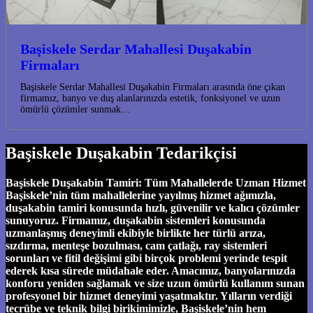
Başiskele Serdar Mahallesi Duşakabin
Firmaları
Başiskele Serdar Mahallesi Duşakabin Firmaları arasında öne çıkan
firmamız, banyo ve duş alanlarınızda estetik, fonksiyonel ve uzun
ömürlü çözümler sunmak…
Başiskele Duşakabin Tedarikçisi
Başiskele Duşakabin Tamiri: Tüm Mahallelerde Uzman Hizmet
Başiskele’nin tüm mahallelerine yayılmış hizmet ağımızla,
duşakabin tamiri konusunda hızlı, güvenilir ve kalıcı çözümler
sunuyoruz. Firmamız, duşakabin sistemleri konusunda
uzmanlaşmış deneyimli ekibiyle birlikte her türlü arıza,
sızdırma, menteşe bozulması, cam çatlağı, ray sistemleri
sorunları ve fitil değişimi gibi birçok problemi yerinde tespit
ederek kısa sürede müdahale eder. Amacımız, banyolarınızda
konforu yeniden sağlamak ve size uzun ömürlü kullanım sunan
profesyonel bir hizmet deneyimi yaşatmaktır. Yılların verdiği
tecrübe ve teknik bilgi birikimimizle, Başiskele’nin hem