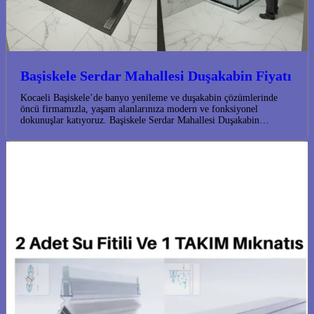
Başiskele Serdar Mahallesi Duşakabin Fiyatı
Kocaeli Başiskele’de banyo yenileme ve duşakabin çözümlerinde
öncü firmamızla, yaşam alanlarınıza modern ve fonksiyonel
dokunuşlar katıyoruz. Başiskele Serdar Mahallesi Duşakabin…