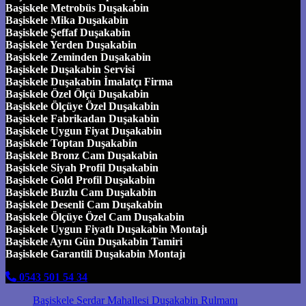
Başiskele Metrobüs Duşakabin
Başiskele Mika Duşakabin
Başiskele Şeffaf Duşakabin
Başiskele Yerden Duşakabin
Başiskele Zeminden Duşakabin
Başiskele Duşakabin Servisi
Başiskele Duşakabin İmalatçı Firma
Başiskele Özel Ölçü Duşakabin
Başiskele Ölçüye Özel Duşakabin
Başiskele Fabrikadan Duşakabin
Başiskele Uygun Fiyat Duşakabin
Başiskele Toptan Duşakabin
Başiskele Bronz Cam Duşakabin
Başiskele Siyah Profil Duşakabin
Başiskele Gold Profil Duşakabin
Başiskele Buzlu Cam Duşakabin
Başiskele Desenli Cam Duşakabin
Başiskele Ölçüye Özel Cam Duşakabin
Başiskele Uygun Fiyatlı Duşakabin Montajı
Başiskele Aynı Gün Duşakabin Tamiri
Başiskele Garantili Duşakabin Montajı
0543 501 54 34
Başiskele Serdar Mahallesi Duşakabin Rulmanı