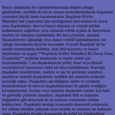
Banyo alanlarının her santimetrekaresinin değerli olduğu
günümüzde, özellikle iki duvar arasına konumlandırılacak duşakabin
çözümleri büyük önem kazanmaktadır. Başiskele Körfez
Mahallesi’nde yaşayanlar için sunduğumuz özel tasarım iki duvar
arası duşakabinler, mevcut banyo alanınızı en verimli şekilde
kullanmanızı sağlarken, aynı zamanda estetik açıdan da banyonuza
modern bir dokunuş katmaktadır. Bu özel çözümler, standart
duşakabinlerin sığmadığı veya alanın verimli kullanılmasının zor
olduğu durumlarda ideal bir seçenektir. Kocaeli Başiskele’de bu
alanda uzmanlaşmış ekibimiz, sizin ihtiyaçlarınıza ve banyo
ölçülerinize en uygun **Başiskele Körfez Mahallesi İki Duvar Arası
Duşakabin** modelini tasarlamak ve monte etmek için
hizmetinizdedir. Cam duşakabinlerin şeffaf, füme veya desenli
seçenekleriyle banyonuza farklı bir hava katabilirsiniz. Karolajlı
duşakabin modellerimiz, modern ve şık bir görünüm sunarken,
akordiyon sistemli duşakabinler özellikle dar alanlarda kullanım
kolaylığı sağlar. Duşakabin cam değişimi, tamiri ve yenileme
hizmetlerimizle de mevcut duşakabinlerinizi ilk günkü yeniliğine
kavuşturuyoruz. Kırılan veya yıpranan duşakabin camları için hızlı
ve güvenilir çözümler sunarken, duşakabin fitili ve mıknatıs
değişimleri gibi detaylarla da su sızdırma sorunlarını ortadan
kaldırıyoruz. Duşakabin montajı konusunda deneyimli ustalarımız,
her adımda titizlikle çalışarak uzun ömürlü ve sorunsuz bir kullanım
sunar. Duşakabin fiyatları konusunda da şeffaf bir bilgilendirme