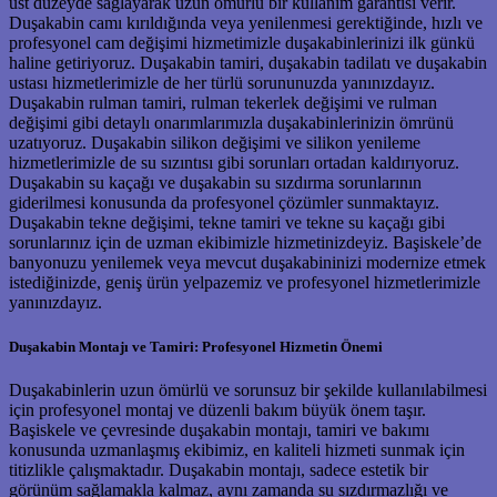
üst düzeyde sağlayarak uzun ömürlü bir kullanım garantisi verir.
Duşakabin camı kırıldığında veya yenilenmesi gerektiğinde, hızlı ve
profesyonel cam değişimi hizmetimizle duşakabinlerinizi ilk günkü
haline getiriyoruz. Duşakabin tamiri, duşakabin tadilatı ve duşakabin
ustası hizmetlerimizle de her türlü sorununuzda yanınızdayız.
Duşakabin rulman tamiri, rulman tekerlek değişimi ve rulman
değişimi gibi detaylı onarımlarımızla duşakabinlerinizin ömrünü
uzatıyoruz. Duşakabin silikon değişimi ve silikon yenileme
hizmetlerimizle de su sızıntısı gibi sorunları ortadan kaldırıyoruz.
Duşakabin su kaçağı ve duşakabin su sızdırma sorunlarının
giderilmesi konusunda da profesyonel çözümler sunmaktayız.
Duşakabin tekne değişimi, tekne tamiri ve tekne su kaçağı gibi
sorunlarınız için de uzman ekibimizle hizmetinizdeyiz. Başiskele’de
banyonuzu yenilemek veya mevcut duşakabininizi modernize etmek
istediğinizde, geniş ürün yelpazemiz ve profesyonel hizmetlerimizle
yanınızdayız.
Duşakabin Montajı ve Tamiri: Profesyonel Hizmetin Önemi
Duşakabinlerin uzun ömürlü ve sorunsuz bir şekilde kullanılabilmesi
için profesyonel montaj ve düzenli bakım büyük önem taşır.
Başiskele ve çevresinde duşakabin montajı, tamiri ve bakımı
konusunda uzmanlaşmış ekibimiz, en kaliteli hizmeti sunmak için
titizlikle çalışmaktadır. Duşakabin montajı, sadece estetik bir
görünüm sağlamakla kalmaz, aynı zamanda su sızdırmazlığı ve