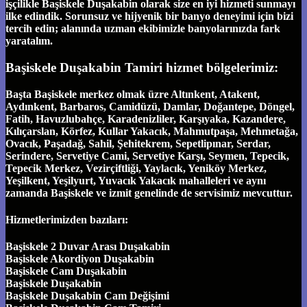
işçilikle Başiskele Duşakabin olarak size en iyi hizmeti sunmayı
ilke edindik. Sorunsuz ve hijyenik bir banyo deneyimi için bizi
tercih edin; alanında uzman ekibimizle banyolarınızda fark
yaratalım.
Başiskele Duşakabin Tamiri hizmet bölgelerimiz:
Başta Başiskele merkez olmak üzre Altınkent, Atakent,
Aydınkent, Barbaros, Camidüzü, Damlar, Doğantepe, Döngel,
Fatih, Havuzlubahçe, Karadenizliler, Karşıyaka, Kazandere,
Kılıçarslan, Körfez, Kullar Yakacık, Mahmutpaşa, Mehmetağa,
Ovacık, Paşadağ, Sahil, Şehitekrem, Sepetlipınar, Serdar,
Serindere, Servetiye Cami, Servetiye Karşı, Seymen, Tepecik,
Tepecik Merkez, Vezirçiftliği, Yaylacık, Yeniköy Merkez,
Yeşilkent, Yeşilyurt, Yuvacık Yakacık mahalleleri ve aynı
zamanda Başiskele ve izmit genelinde de servisimiz mevcuttur.
Hizmetlerimizden bazıları:
Başiskele 2 Duvar Arası Duşakabin
Başiskele Akordiyon Duşakabin
Başiskele Cam Duşakabin
Başiskele Duşakabin
Başiskele Duşakabin Cam Değişimi