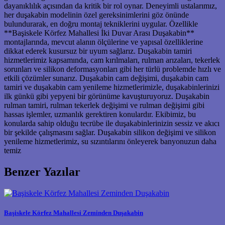
dayanıklılık açısından da kritik bir rol oynar. Deneyimli ustalarımız,
her duşakabin modelinin özel gereksinimlerini göz önünde
bulundurarak, en doğru montaj tekniklerini uygular. Özellikle
**Başiskele Körfez Mahallesi İki Duvar Arası Duşakabin**
montajlarında, mevcut alanın ölçülerine ve yapısal özelliklerine
dikkat ederek kusursuz bir uyum sağlarız. Duşakabin tamiri
hizmetlerimiz kapsamında, cam kırılmaları, rulman arızaları, tekerlek
sorunları ve silikon deformasyonları gibi her türlü problemde hızlı ve
etkili çözümler sunarız. Duşakabin cam değişimi, duşakabin cam
tamiri ve duşakabin cam yenileme hizmetlerimizle, duşakabinlerinizi
ilk günkü gibi yepyeni bir görünüme kavuşturuyoruz. Duşakabin
rulman tamiri, rulman tekerlek değişimi ve rulman değişimi gibi
hassas işlemler, uzmanlık gerektiren konulardır. Ekibimiz, bu
konularda sahip olduğu tecrübe ile duşakabinlerinizin sessiz ve akıcı
bir şekilde çalışmasını sağlar. Duşakabin silikon değişimi ve silikon
yenileme hizmetlerimiz, su sızıntılarını önleyerek banyonuzun daha
temiz
Benzer Yazılar
Başiskele Körfez Mahallesi Zeminden Duşakabin