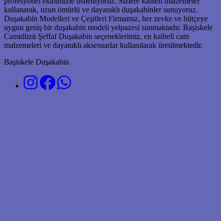
profesyonel ekibimizle üstleniyoruz. Sizlere kaliteli malzemeler
kullanarak, uzun ömürlü ve dayanıklı duşakabinler sunuyoruz.
Duşakabin Modelleri ve Çeşitleri Firmamız, her zevke ve bütçeye
uygun geniş bir duşakabin modeli yelpazesi sunmaktadır. Başiskele
Camidüzü Şeffaf Duşakabin seçeneklerimiz, en kaliteli cam
malzemeleri ve dayanıklı aksesuarlar kullanılarak üretilmektedir.
Başiskele Duşakabin