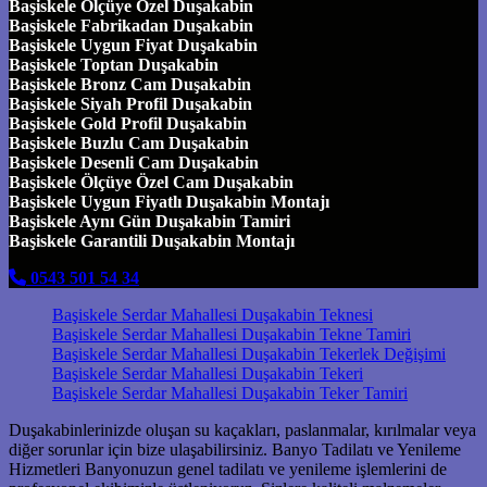
Başiskele Ölçüye Özel Duşakabin
Başiskele Fabrikadan Duşakabin
Başiskele Uygun Fiyat Duşakabin
Başiskele Toptan Duşakabin
Başiskele Bronz Cam Duşakabin
Başiskele Siyah Profil Duşakabin
Başiskele Gold Profil Duşakabin
Başiskele Buzlu Cam Duşakabin
Başiskele Desenli Cam Duşakabin
Başiskele Ölçüye Özel Cam Duşakabin
Başiskele Uygun Fiyatlı Duşakabin Montajı
Başiskele Aynı Gün Duşakabin Tamiri
Başiskele Garantili Duşakabin Montajı
0543 501 54 34
Başiskele Serdar Mahallesi Duşakabin Teknesi
Başiskele Serdar Mahallesi Duşakabin Tekne Tamiri
Başiskele Serdar Mahallesi Duşakabin Tekerlek Değişimi
Başiskele Serdar Mahallesi Duşakabin Tekeri
Başiskele Serdar Mahallesi Duşakabin Teker Tamiri
Duşakabinlerinizde oluşan su kaçakları, paslanmalar, kırılmalar veya
diğer sorunlar için bize ulaşabilirsiniz. Banyo Tadilatı ve Yenileme
Hizmetleri Banyonuzun genel tadilatı ve yenileme işlemlerini de