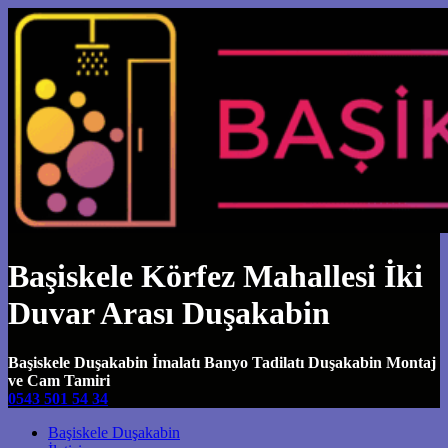
Başiskele Körfez Mahallesi İki
Duvar Arası Duşakabin
Başiskele Duşakabin İmalatı Banyo Tadilatı Duşakabin Montaj
ve Cam Tamiri
0543 501 54 34
Main Navigation
Başiskele Duşakabin