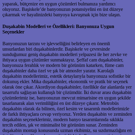
yaparak, bütçenize en uygun çözümleri bulmanıza yardımcı
oluyoruz. Başiskele’de banyonuzun potansiyelini en üst düzeye
çıkarmak ve hayalinizdeki banyoya kavuşmak için bize ulaşın.
Duşakabin Modelleri ve Özellikleri: Banyonuza Uygun
Seçenekler
Banyonuzun tarzını ve işlevselliğini belirleyen en önemli
unsurlardan biri duşakabinlerdir. Başiskele ve çevresinde
sunduğumuz geniş duşakabin modelleri yelpazesi ile her zevke ve
ihtiyaca uygun çözümler sunmaktayız. Şeffaf cam duşakabinler,
banyonuza ferahlık ve modern bir görünüm katarken, füme cam
duşakabinler daha özel ve şık bir atmosfer yaratır. Karolajlı
duşakabin modellerimiz, estetik detaylarıyla banyonuza sofistike bir
dokunuş ekler. Mika duşakabinler, ekonomik ve pratik bir seçenek
olarak öne çıkar. Akordiyon duşakabinler, özellikle dar alanlarda yer
tasarrufu sağlayan kullanışlı bir çözümdür. İki duvar arası duşakabin
çözümlerimiz ise, banyonuzun mevcut mimarisine en uygun şekilde
tasarlanarak alan verimliliğini en üst düzeye çıkarır. Metrobüs
duşakabin olarak da bilinen, özel kesim ve tasarımlı modellerimizle
de farklı ihtiyaçlara cevap veriyoruz. Yerden duşakabin ve zeminden
duşakabin seçeneklerimiz, modern banyo tasarımlarında sıklıkla
tercih edilen, şık ve minimalist bir görünüm sunar. Zeminden
duşakabin montajı konusunda uzman ekibimiz, su sızdırmazlığını en