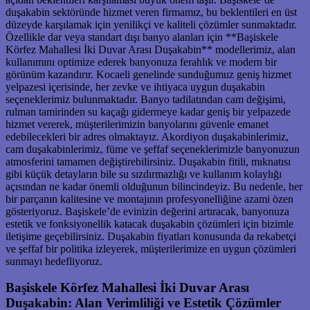
duşakabin sektöründe hizmet veren firmamız, bu beklentileri en üst
düzeyde karşılamak için yenilikçi ve kaliteli çözümler sunmaktadır.
Özellikle dar veya standart dışı banyo alanları için **Başiskele
Körfez Mahallesi İki Duvar Arası Duşakabin** modellerimiz, alan
kullanımını optimize ederek banyonuza ferahlık ve modern bir
görünüm kazandırır. Kocaeli genelinde sunduğumuz geniş hizmet
yelpazesi içerisinde, her zevke ve ihtiyaca uygun duşakabin
seçeneklerimiz bulunmaktadır. Banyo tadilatından cam değişimi,
rulman tamirinden su kaçağı gidermeye kadar geniş bir yelpazede
hizmet vererek, müşterilerimizin banyolarını güvenle emanet
edebilecekleri bir adres olmaktayız. Akordiyon duşakabinlerimiz,
cam duşakabinlerimiz, füme ve şeffaf seçeneklerimizle banyonuzun
atmosferini tamamen değiştirebilirsiniz. Duşakabin fitili, mıknatısı
gibi küçük detayların bile su sızdırmazlığı ve kullanım kolaylığı
açısından ne kadar önemli olduğunun bilincindeyiz. Bu nedenle, her
bir parçanın kalitesine ve montajının profesyonelliğine azami özen
gösteriyoruz. Başiskele’de evinizin değerini artıracak, banyonuza
estetik ve fonksiyonellik katacak duşakabin çözümleri için bizimle
iletişime geçebilirsiniz. Duşakabin fiyatları konusunda da rekabetçi
ve şeffaf bir politika izleyerek, müşterilerimize en uygun çözümleri
sunmayı hedefliyoruz.
Başiskele Körfez Mahallesi İki Duvar Arası
Duşakabin: Alan Verimliliği ve Estetik Çözümler