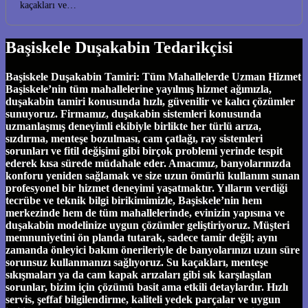
kaçakları ve…
Başiskele Duşakabin Tedarikçisi
Başiskele Duşakabin Tamiri: Tüm Mahallelerde Uzman Hizmet
Başiskele’nin tüm mahallelerine yayılmış hizmet ağımızla,
duşakabin tamiri konusunda hızlı, güvenilir ve kalıcı çözümler
sunuyoruz. Firmamız, duşakabin sistemleri konusunda
uzmanlaşmış deneyimli ekibiyle birlikte her türlü arıza,
sızdırma, menteşe bozulması, cam çatlağı, ray sistemleri
sorunları ve fitil değişimi gibi birçok problemi yerinde tespit
ederek kısa sürede müdahale eder. Amacımız, banyolarınızda
konforu yeniden sağlamak ve size uzun ömürlü kullanım sunan
profesyonel bir hizmet deneyimi yaşatmaktır. Yılların verdiği
tecrübe ve teknik bilgi birikimimizle, Başiskele’nin hem
merkezinde hem de tüm mahallelerinde, evinizin yapısına ve
duşakabin modelinize uygun çözümler geliştiriyoruz. Müşteri
memnuniyetini ön planda tutarak, sadece tamir değil; aynı
zamanda önleyici bakım önerileriyle de banyolarınızı uzun süre
sorunsuz kullanmanızı sağlıyoruz. Su kaçakları, menteşe
sıkışmaları ya da cam kapak arızaları gibi sık karşılaşılan
sorunlar, bizim için çözümü basit ama etkili detaylardır. Hızlı
servis, şeffaf bilgilendirme, kaliteli yedek parçalar ve uygun