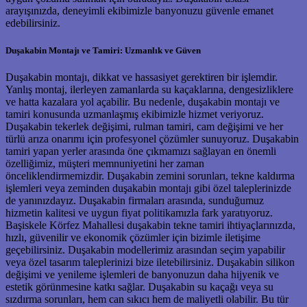
arayışınızda, deneyimli ekibimizle banyonuzu güvenle emanet
edebilirsiniz.
Duşakabin Montajı ve Tamiri: Uzmanlık ve Güven
Duşakabin montajı, dikkat ve hassasiyet gerektiren bir işlemdir.
Yanlış montaj, ilerleyen zamanlarda su kaçaklarına, dengesizliklere
ve hatta kazalara yol açabilir. Bu nedenle, duşakabin montajı ve
tamiri konusunda uzmanlaşmış ekibimizle hizmet veriyoruz.
Duşakabin tekerlek değişimi, rulman tamiri, cam değişimi ve her
türlü arıza onarımı için profesyonel çözümler sunuyoruz. Duşakabin
tamiri yapan yerler arasında öne çıkmamızı sağlayan en önemli
özelliğimiz, müşteri memnuniyetini her zaman
önceliklendirmemizdir. Duşakabin zemini sorunları, tekne kaldırma
işlemleri veya zeminden duşakabin montajı gibi özel taleplerinizde
de yanınızdayız. Duşakabin firmaları arasında, sunduğumuz
hizmetin kalitesi ve uygun fiyat politikamızla fark yaratıyoruz.
Başiskele Körfez Mahallesi duşakabin tekne tamiri ihtiyaçlarınızda,
hızlı, güvenilir ve ekonomik çözümler için bizimle iletişime
geçebilirsiniz. Duşakabin modellerimiz arasından seçim yapabilir
veya özel tasarım taleplerinizi bize iletebilirsiniz. Duşakabin silikon
değişimi ve yenileme işlemleri de banyonuzun daha hijyenik ve
estetik görünmesine katkı sağlar. Duşakabin su kaçağı veya su
sızdırma sorunları, hem can sıkıcı hem de maliyetli olabilir. Bu tür