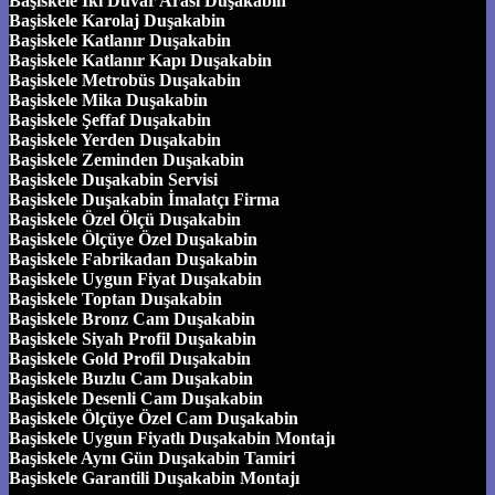
Başiskele İki Duvar Arası Duşakabin
Başiskele Karolaj Duşakabin
Başiskele Katlanır Duşakabin
Başiskele Katlanır Kapı Duşakabin
Başiskele Metrobüs Duşakabin
Başiskele Mika Duşakabin
Başiskele Şeffaf Duşakabin
Başiskele Yerden Duşakabin
Başiskele Zeminden Duşakabin
Başiskele Duşakabin Servisi
Başiskele Duşakabin İmalatçı Firma
Başiskele Özel Ölçü Duşakabin
Başiskele Ölçüye Özel Duşakabin
Başiskele Fabrikadan Duşakabin
Başiskele Uygun Fiyat Duşakabin
Başiskele Toptan Duşakabin
Başiskele Bronz Cam Duşakabin
Başiskele Siyah Profil Duşakabin
Başiskele Gold Profil Duşakabin
Başiskele Buzlu Cam Duşakabin
Başiskele Desenli Cam Duşakabin
Başiskele Ölçüye Özel Cam Duşakabin
Başiskele Uygun Fiyatlı Duşakabin Montajı
Başiskele Aynı Gün Duşakabin Tamiri
Başiskele Garantili Duşakabin Montajı