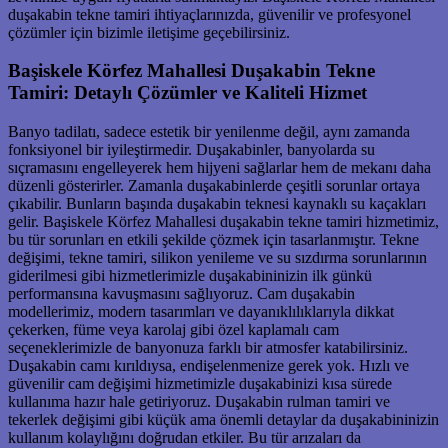
duşakabin tekne tamiri ihtiyaçlarınızda, güvenilir ve profesyonel
çözümler için bizimle iletişime geçebilirsiniz.
Başiskele Körfez Mahallesi Duşakabin Tekne
Tamiri: Detaylı Çözümler ve Kaliteli Hizmet
Banyo tadilatı, sadece estetik bir yenilenme değil, aynı zamanda
fonksiyonel bir iyileştirmedir. Duşakabinler, banyolarda su
sıçramasını engelleyerek hem hijyeni sağlarlar hem de mekanı daha
düzenli gösterirler. Zamanla duşakabinlerde çeşitli sorunlar ortaya
çıkabilir. Bunların başında duşakabin teknesi kaynaklı su kaçakları
gelir. Başiskele Körfez Mahallesi duşakabin tekne tamiri hizmetimiz,
bu tür sorunları en etkili şekilde çözmek için tasarlanmıştır. Tekne
değişimi, tekne tamiri, silikon yenileme ve su sızdırma sorunlarının
giderilmesi gibi hizmetlerimizle duşakabininizin ilk günkü
performansına kavuşmasını sağlıyoruz. Cam duşakabin
modellerimiz, modern tasarımları ve dayanıklılıklarıyla dikkat
çekerken, füme veya karolaj gibi özel kaplamalı cam
seçeneklerimizle de banyonuza farklı bir atmosfer katabilirsiniz.
Duşakabin camı kırıldıysa, endişelenmenize gerek yok. Hızlı ve
güvenilir cam değişimi hizmetimizle duşakabinizi kısa sürede
kullanıma hazır hale getiriyoruz. Duşakabin rulman tamiri ve
tekerlek değişimi gibi küçük ama önemli detaylar da duşakabininizin
kullanım kolaylığını doğrudan etkiler. Bu tür arızaları da