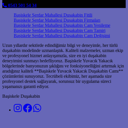
0543 501 54 34
Başiskele Serdar Mahallesi Duşakabin Fitili
Başiskele Serdar Mahallesi Duşakabin Firmaları
Başiskele Serdar Mahallesi Duşakabin Cam Yenileme
Başiskele Serdar Mahallesi Duşakabin Cam Tamiri
Başiskele Serdar Mahallesi Duşakabin Cam Değişimi
Uzun yıllardır sektörde edindiğimiz bilgi ve deneyimle, her türlü
duşakabin modelinde uzmanlaştık. Kaliteli malzemeler, uzman ekip
ve profesyonel hizmet anlayışımızla, size en iyi duşakabin
deneyimini sunmayı hedefliyoruz. Başiskele Yuvacık Yakacık
bölgelerinde banyonuzun şıklığını ve fonksiyonelliğini artırmak için
aradığınız kaliteli **Başiskele Yuvacık Yakacık Duşakabin Camı**
çözümlerini sunuyoruz. Tecrübeli ekibimiz, her aşamada size
profesyonel destek sağlayarak, sorunsuz bir uygulama süreci
yaşamanızı garanti ediyor.
Başiskele Duşakabin