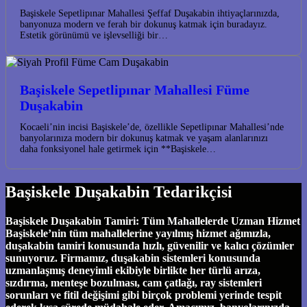
Başiskele Sepetlipınar Mahallesi Şeffaf Duşakabin ihtiyaçlarınızda,
banyonuza modern ve ferah bir dokunuş katmak için buradayız.
Estetik görünümü ve işlevselliği bir…
Başiskele Sepetlipınar Mahallesi Füme
Duşakabin
Kocaeli’nin incisi Başiskele’de, özellikle Sepetlipınar Mahallesi’nde
banyolarınıza modern bir dokunuş katmak ve yaşam alanlarınızı
daha fonksiyonel hale getirmek için **Başiskele…
Başiskele Duşakabin Tedarikçisi
Başiskele Duşakabin Tamiri: Tüm Mahallelerde Uzman Hizmet
Başiskele’nin tüm mahallelerine yayılmış hizmet ağımızla,
duşakabin tamiri konusunda hızlı, güvenilir ve kalıcı çözümler
sunuyoruz. Firmamız, duşakabin sistemleri konusunda
uzmanlaşmış deneyimli ekibiyle birlikte her türlü arıza,
sızdırma, menteşe bozulması, cam çatlağı, ray sistemleri
sorunları ve fitil değişimi gibi birçok problemi yerinde tespit