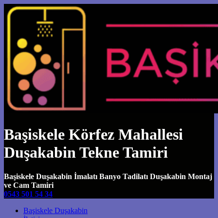
Başiskele Körfez Mahallesi
Duşakabin Tekne Tamiri
Başiskele Duşakabin İmalatı Banyo Tadilatı Duşakabin Montaj
ve Cam Tamiri
0543 501 54 34
Main Navigation
Başiskele Duşakabin