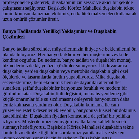
profesyonelce gidererek, duşakabininizin sessiz ve akıcı bir şekilde
çalışmasını sağlıyoruz. Başiskele Körfez Mahallesi duşakabin tekne
tamiri konusunda uzman ekibimiz, en kaliteli malzemeleri kullanarak
uzun ömürlü çözümler üretir.
Banyo Tadilatında Yenilikçi Yaklaşımlar ve Duşakabin
Çözümleri
Banyo tadilatı sürecinde, müşterilerimizin ihtiyaç ve beklentilerini ön
planda tutuyoruz. Her banyo farklıdır ve her müşterinin zevki de
kendine özgüdür. Bu nedenle, banyo tadilatı ve duşakabin montajı
hizmetlerimizde kişiye özel çözümler sunuyoruz. İki duvar arası
duşakabin, yerden duşakabin veya metrobüs duşakabin gibi özel
ölçülerde ve tasarımlarda üretim yapabiliyoruz. Mika duşakabin
seçeneklerimiz, hem ekonomik hem de dayanıklı alternatifler
sunarken, şeffaf duşakabinler banyonuza ferahlık ve modern bir
görünüm katar. Duşakabin fitili değişimi, mıknatıs yenileme gibi
küçük onarımlar bile su sızdırmasını önleyerek banyonuzun daha
temiz kalmasına yardımcı olur. Duşakabin kumlama ile cam
yüzeylere estetik desenler ekleyebilir, banyonuza kişisel bir dokunuş
katabilirsiniz. Duşakabin fiyatları konusunda da şeffaf bir politika
izliyoruz. Müşterilerimize en uygun fiyatlarla en kaliteli hizmeti
sunmayı hedefliyoruz. Başiskele Körfez Mahallesi duşakabin tekne
tamiri hizmetimizle ilgili tüm sorularınızı yanıtlamak ve size en
uygun çözümü sunmak için buradayız. Duşakabin ustası