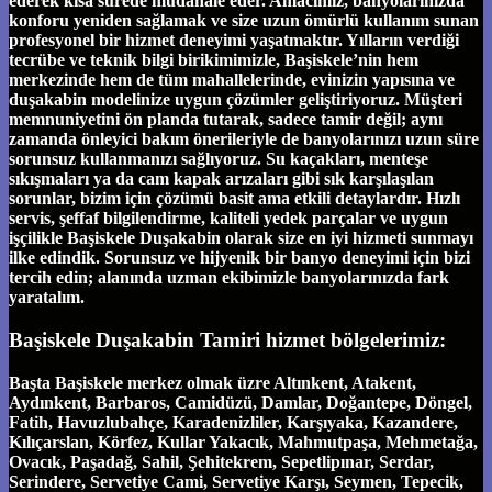
ederek kısa sürede müdahale eder. Amacımız, banyolarınızda
konforu yeniden sağlamak ve size uzun ömürlü kullanım sunan
profesyonel bir hizmet deneyimi yaşatmaktır. Yılların verdiği
tecrübe ve teknik bilgi birikimimizle, Başiskele’nin hem
merkezinde hem de tüm mahallelerinde, evinizin yapısına ve
duşakabin modelinize uygun çözümler geliştiriyoruz. Müşteri
memnuniyetini ön planda tutarak, sadece tamir değil; aynı
zamanda önleyici bakım önerileriyle de banyolarınızı uzun süre
sorunsuz kullanmanızı sağlıyoruz. Su kaçakları, menteşe
sıkışmaları ya da cam kapak arızaları gibi sık karşılaşılan
sorunlar, bizim için çözümü basit ama etkili detaylardır. Hızlı
servis, şeffaf bilgilendirme, kaliteli yedek parçalar ve uygun
işçilikle Başiskele Duşakabin olarak size en iyi hizmeti sunmayı
ilke edindik. Sorunsuz ve hijyenik bir banyo deneyimi için bizi
tercih edin; alanında uzman ekibimizle banyolarınızda fark
yaratalım.
Başiskele Duşakabin Tamiri hizmet bölgelerimiz:
Başta Başiskele merkez olmak üzre Altınkent, Atakent,
Aydınkent, Barbaros, Camidüzü, Damlar, Doğantepe, Döngel,
Fatih, Havuzlubahçe, Karadenizliler, Karşıyaka, Kazandere,
Kılıçarslan, Körfez, Kullar Yakacık, Mahmutpaşa, Mehmetağa,
Ovacık, Paşadağ, Sahil, Şehitekrem, Sepetlipınar, Serdar,
Serindere, Servetiye Cami, Servetiye Karşı, Seymen, Tepecik,