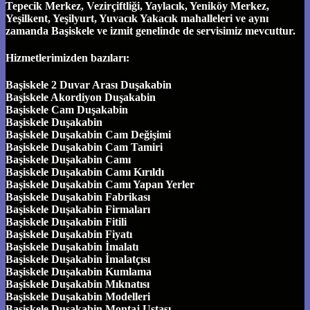
Tepecik Merkez, Vezirçiftliği, Yaylacık, Yeniköy Merkez,
Yeşilkent, Yeşilyurt, Yuvacık Yakacık mahalleleri ve aynı
zamanda Başiskele ve izmit genelinde de servisimiz mevcuttur.
Hizmetlerimizden bazıları:
Başiskele 2 Duvar Arası Duşakabin
Başiskele Akordiyon Duşakabin
Başiskele Cam Duşakabin
Başiskele Duşakabin
Başiskele Duşakabin Cam Değişimi
Başiskele Duşakabin Cam Tamiri
Başiskele Duşakabin Camı
Başiskele Duşakabin Camı Kırıldı
Başiskele Duşakabin Camı Yapan Yerler
Başiskele Duşakabin Fabrikası
Başiskele Duşakabin Firmaları
Başiskele Duşakabin Fitili
Başiskele Duşakabin Fiyatı
Başiskele Duşakabin İmalatı
Başiskele Duşakabin İmalatçısı
Başiskele Duşakabin Kumlama
Başiskele Duşakabin Mıknatısı
Başiskele Duşakabin Modelleri
Başiskele Duşakabin Montaj Ustası