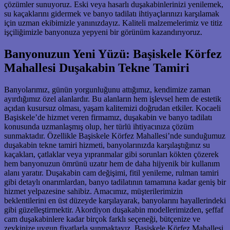
çözümler sunuyoruz. Eski veya hasarlı duşakabinlerinizi yenilemek,
su kaçaklarını gidermek ve banyo tadilatı ihtiyaçlarınızı karşılamak
için uzman ekibimizle yanınızdayız. Kaliteli malzemelerimiz ve titiz
işçiliğimizle banyonuza yepyeni bir görünüm kazandırıyoruz.
Banyonuzun Yeni Yüzü: Başiskele Körfez
Mahallesi Duşakabin Tekne Tamiri
Banyolarımız, günün yorgunluğunu attığımız, kendimize zaman
ayırdığımız özel alanlardır. Bu alanların hem işlevsel hem de estetik
açıdan kusursuz olması, yaşam kalitemizi doğrudan etkiler. Kocaeli
Başiskele’de hizmet veren firmamız, duşakabin ve banyo tadilatı
konusunda uzmanlaşmış olup, her türlü ihtiyacınıza çözüm
sunmaktadır. Özellikle Başiskele Körfez Mahallesi’nde sunduğumuz
duşakabin tekne tamiri hizmeti, banyolarınızda karşılaştığınız su
kaçakları, çatlaklar veya yıpranmalar gibi sorunları kökten çözerek
hem banyonuzun ömrünü uzatır hem de daha hijyenik bir kullanım
alanı yaratır. Duşakabin cam değişimi, fitil yenileme, rulman tamiri
gibi detaylı onarımlardan, banyo tadilatının tamamına kadar geniş bir
hizmet yelpazesine sahibiz. Amacımız, müşterilerimizin
beklentilerini en üst düzeyde karşılayarak, banyolarını hayallerindeki
gibi güzelleştirmektir. Akordiyon duşakabin modellerimizden, şeffaf
cam duşakabinlere kadar birçok farklı seçeneği, bütçenize ve
zevkinize uygun fiyatlarla sunmaktayız. Başiskele Körfez Mahallesi