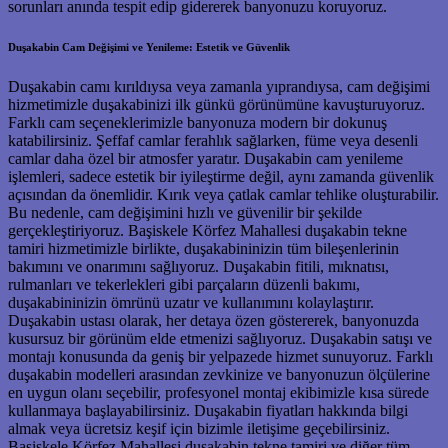
sorunları anında tespit edip gidererek banyonuzu koruyoruz.
Duşakabin Cam Değişimi ve Yenileme: Estetik ve Güvenlik
Duşakabin camı kırıldıysa veya zamanla yıprandıysa, cam değişimi
hizmetimizle duşakabinizi ilk günkü görünümüne kavuşturuyoruz.
Farklı cam seçeneklerimizle banyonuza modern bir dokunuş
katabilirsiniz. Şeffaf camlar ferahlık sağlarken, füme veya desenli
camlar daha özel bir atmosfer yaratır. Duşakabin cam yenileme
işlemleri, sadece estetik bir iyileştirme değil, aynı zamanda güvenlik
açısından da önemlidir. Kırık veya çatlak camlar tehlike oluşturabilir.
Bu nedenle, cam değişimini hızlı ve güvenilir bir şekilde
gerçekleştiriyoruz. Başiskele Körfez Mahallesi duşakabin tekne
tamiri hizmetimizle birlikte, duşakabininizin tüm bileşenlerinin
bakımını ve onarımını sağlıyoruz. Duşakabin fitili, mıknatısı,
rulmanları ve tekerlekleri gibi parçaların düzenli bakımı,
duşakabininizin ömrünü uzatır ve kullanımını kolaylaştırır.
Duşakabin ustası olarak, her detaya özen göstererek, banyonuzda
kusursuz bir görünüm elde etmenizi sağlıyoruz. Duşakabin satışı ve
montajı konusunda da geniş bir yelpazede hizmet sunuyoruz. Farklı
duşakabin modelleri arasından zevkinize ve banyonuzun ölçülerine
en uygun olanı seçebilir, profesyonel montaj ekibimizle kısa sürede
kullanmaya başlayabilirsiniz. Duşakabin fiyatları hakkında bilgi
almak veya ücretsiz keşif için bizimle iletişime geçebilirsiniz.
Başiskele Körfez Mahallesi duşakabin tekne tamiri ve diğer tüm