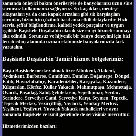
zamanda önleyici bakım önerileriyle de banyolarınızı uzun süre
sorunsuz kullanmanızı sağlıyoruz. Su kaçakları, menteşe
sıkışmaları ya da cam kapak arızaları gibi sık karşılaşılan
sorunlar, bizim için çözümü basit ama etkili detaylardır. Hızlı
servis, şeffaf bilgilendirme, kaliteli yedek parçalar ve uygun
işçilikle Başiskele Duşakabin olarak size en iyi hizmeti sunmayı
ilke edindik. Sorunsuz ve hijyenik bir banyo deneyimi için bizi
tercih edin; alanında uzman ekibimizle banyolarınızda fark
yaratalım.
Başiskele Duşakabin Tamiri hizmet bölgelerimiz:
Başta Başiskele merkez olmak üzre Altınkent, Atakent,
Aydınkent, Barbaros, Camidüzü, Damlar, Doğantepe, Döngel,
Fatih, Havuzlubahçe, Karadenizliler, Karşıyaka, Kazandere,
Kılıçarslan, Körfez, Kullar Yakacık, Mahmutpaşa, Mehmetağa,
Ovacık, Paşadağ, Sahil, Şehitekrem, Sepetlipınar, Serdar,
Serindere, Servetiye Cami, Servetiye Karşı, Seymen, Tepecik,
Tepecik Merkez, Vezirçiftliği, Yaylacık, Yeniköy Merkez,
Yeşilkent, Yeşilyurt, Yuvacık Yakacık mahalleleri ve aynı
zamanda Başiskele ve izmit genelinde de servisimiz mevcuttur.
Hizmetlerimizden bazıları: