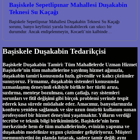
Başiskele Sepetlipınar Mahallesi Duşakabin
Teknesi Su Kaçağı
Başiskele Sepetlipınar Mahallesi Duşakabin Teknesi Su Kaçağı
sorunu, banyo keyfinizi yarıda bırakabilecek can sıkıcı bir
durumdur. Ancak endişelenmeyin, Kocaeli’nin kalbinde…
Başiskele Duşakabin Tedarikçisi
Başiskele Duşakabin Tamiri: Tüm Mahallelerde Uzman Hizmet
Başiskele’nin tüm mahallelerine yayılmış hizmet ağımızla,
duşakabin tamiri konusunda hızlı, güvenilir ve kalıcı çözümler
sunuyoruz. Firmamız, duşakabin sistemleri konusunda
uzmanlaşmış deneyimli ekibiyle birlikte her türlü arıza,
sızdırma, menteşe bozulması, cam çatlağı, ray sistemleri
sorunları ve fitil değişimi gibi birçok problemi yerinde tespit
ederek kısa sürede müdahale eder. Amacımız, banyolarınızda
konforu yeniden sağlamak ve size uzun ömürlü kullanım sunan
profesyonel bir hizmet deneyimi yaşatmaktır. Yılların verdiği
tecrübe ve teknik bilgi birikimimizle, Başiskele’nin hem
merkezinde hem de tüm mahallelerinde, evinizin yapısına ve
duşakabin modelinize uygun çözümler geliştiriyoruz. Müşteri
memnuniyetini ön planda tutarak, sadece tamir değil; aynı