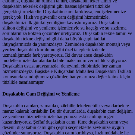
ekibimiz, duşakabin rulman tamiri, duşakabin teker tamiri ve
duşakabin tekerlek değişimi gibi hassas işlemleri titizlikle
gerçekleştirmektedir. Duşakabin camı kırıldıysa, endişelenmenize
gerek yok. Hızlı ve güvenilir cam değişimi hizmetimizle,
duşakabinizi ilk günkü yeniliğine kavuşturuyoruz. Duşakabin
silikon değişimi ve yenileme işlemleriyle su kaçağı ve su sızdırma
sorunlarınıza kökten çözümler üretiyoruz. Duşakabin tekne tamiri ve
duşakabin tekne değişimi gibi daha büyük çaplı tadilat
ihtiyaçlarınızda da yanınızdayız. Zeminden duşakabin montajı veya
yerden duşakabin kurulumu gibi özel taleplerinizde de
uzmanlığımızla fark yaratıyoruz. İki duvar arası duşakabin
modellerimizle dar alanlarda bile maksimum verimlilik sağlıyoruz.
Duşakabin ustası arayışınızda, deneyimli ekibimizle her zaman
hizmetinizdeyiz. Başiskele Kılıçarslan Mahallesi Duşakabin Tadilatı
konusunda sunduğumuz çözümler, banyolarınıza değer katmak için
titizlikle tasarlanmıştır.
Duşakabin Cam Değişimi ve Yenileme
Duşakabin camları, zamanla çizilebilir, lekelenebilir veya darbelere
maruz kalarak kırılabilir. Bu tür durumlarda, duşakabin cam değişimi
ve yenileme hizmetlerimizle banyonuza eski canlılığını geri
kazandırıyoruz. Şeffaf duşakabin camı, füme duşakabin camı veya
desenli duşakabin camı gibi çeşitli seçeneklerle zevkinize uygun
çözümler sunuyoruz. Duşakabin camı kırıldıysa, hızlı müdahale ile