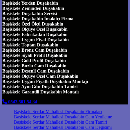
Başiskele Yerden Duşakabin
Başiskele Zeminden Duşakabin
Başiskele Duşakabin Servisi
Başiskele Duşakabin İmalatçı Firma
Başiskele Özel Ölçü Duşakabin
Başiskele Ölçüye Özel Duşakabin
Başiskele Fabrikadan Duşakabin
Başiskele Uygun Fiyat Duşakabin
Başiskele Toptan Duşakabin
Başiskele Bronz Cam Duşakabin
Başiskele Siyah Profil Duşakabin
Başiskele Gold Profil Duşakabin
Başiskele Buzlu Cam Duşakabin
Başiskele Desenli Cam Duşakabin
Başiskele Ölçüye Özel Cam Duşakabin
Başiskele Uygun Fiyatlı Duşakabin Montajı
Başiskele Aynı Gün Duşakabin Tamiri
Başiskele Garantili Duşakabin Montajı
0543 501 54 34
Başiskele Serdar Mahallesi Duşakabin Firmaları
Başiskele Serdar Mahallesi Duşakabin Cam Yenileme
Başiskele Serdar Mahallesi Duşakabin Cam Tamiri
Başiskele Serdar Mahallesi Duşakabin Cam Değişimi