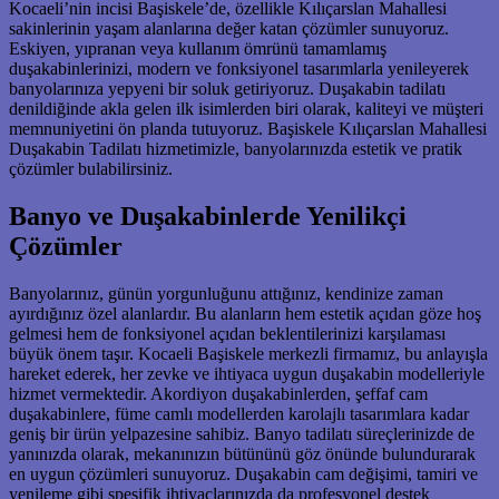
Kocaeli’nin incisi Başiskele’de, özellikle Kılıçarslan Mahallesi
sakinlerinin yaşam alanlarına değer katan çözümler sunuyoruz.
Eskiyen, yıpranan veya kullanım ömrünü tamamlamış
duşakabinlerinizi, modern ve fonksiyonel tasarımlarla yenileyerek
banyolarınıza yepyeni bir soluk getiriyoruz. Duşakabin tadilatı
denildiğinde akla gelen ilk isimlerden biri olarak, kaliteyi ve müşteri
memnuniyetini ön planda tutuyoruz. Başiskele Kılıçarslan Mahallesi
Duşakabin Tadilatı hizmetimizle, banyolarınızda estetik ve pratik
çözümler bulabilirsiniz.
Banyo ve Duşakabinlerde Yenilikçi
Çözümler
Banyolarınız, günün yorgunluğunu attığınız, kendinize zaman
ayırdığınız özel alanlardır. Bu alanların hem estetik açıdan göze hoş
gelmesi hem de fonksiyonel açıdan beklentilerinizi karşılaması
büyük önem taşır. Kocaeli Başiskele merkezli firmamız, bu anlayışla
hareket ederek, her zevke ve ihtiyaca uygun duşakabin modelleriyle
hizmet vermektedir. Akordiyon duşakabinlerden, şeffaf cam
duşakabinlere, füme camlı modellerden karolajlı tasarımlara kadar
geniş bir ürün yelpazesine sahibiz. Banyo tadilatı süreçlerinizde de
yanınızda olarak, mekanınızın bütününü göz önünde bulundurarak
en uygun çözümleri sunuyoruz. Duşakabin cam değişimi, tamiri ve
yenileme gibi spesifik ihtiyaçlarınızda da profesyonel destek