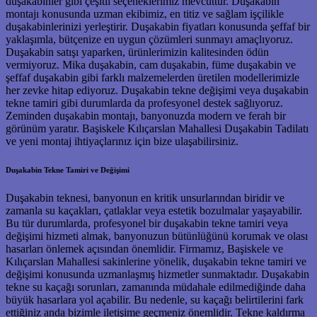
duşakabinler gibi çeşitli seçeneklerimiz mevcuttur. Duşakabin
montajı konusunda uzman ekibimiz, en titiz ve sağlam işçilikle
duşakabinlerinizi yerleştirir. Duşakabin fiyatları konusunda şeffaf bir
yaklaşımla, bütçenize en uygun çözümleri sunmayı amaçlıyoruz.
Duşakabin satışı yaparken, ürünlerimizin kalitesinden ödün
vermiyoruz. Mika duşakabin, cam duşakabin, füme duşakabin ve
şeffaf duşakabin gibi farklı malzemelerden üretilen modellerimizle
her zevke hitap ediyoruz. Duşakabin tekne değişimi veya duşakabin
tekne tamiri gibi durumlarda da profesyonel destek sağlıyoruz.
Zeminden duşakabin montajı, banyonuzda modern ve ferah bir
görünüm yaratır. Başiskele Kılıçarslan Mahallesi Duşakabin Tadilatı
ve yeni montaj ihtiyaçlarınız için bize ulaşabilirsiniz.
Duşakabin Tekne Tamiri ve Değişimi
Duşakabin teknesi, banyonun en kritik unsurlarından biridir ve
zamanla su kaçakları, çatlaklar veya estetik bozulmalar yaşayabilir.
Bu tür durumlarda, profesyonel bir duşakabin tekne tamiri veya
değişimi hizmeti almak, banyonuzun bütünlüğünü korumak ve olası
hasarları önlemek açısından önemlidir. Firmamız, Başiskele ve
Kılıçarslan Mahallesi sakinlerine yönelik, duşakabin tekne tamiri ve
değişimi konusunda uzmanlaşmış hizmetler sunmaktadır. Duşakabin
tekne su kaçağı sorunları, zamanında müdahale edilmediğinde daha
büyük hasarlara yol açabilir. Bu nedenle, su kaçağı belirtilerini fark
ettiğiniz anda bizimle iletişime geçmeniz önemlidir. Tekne kaldırma