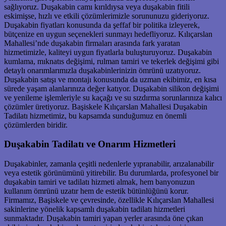
sağlıyoruz. Duşakabin camı kırıldıysa veya duşakabin fitili
eskimişse, hızlı ve etkili çözümlerimizle sorununuzu gideriyoruz.
Duşakabin fiyatları konusunda da şeffaf bir politika izleyerek,
bütçenize en uygun seçenekleri sunmayı hedefliyoruz. Kılıçarslan
Mahallesi’nde duşakabin firmaları arasında fark yaratan
hizmetimizle, kaliteyi uygun fiyatlarla buluşturuyoruz. Duşakabin
kumlama, mıknatıs değişimi, rulman tamiri ve tekerlek değişimi gibi
detaylı onarımlarımızla duşakabinlerinizin ömrünü uzatıyoruz.
Duşakabin satışı ve montajı konusunda da uzman ekibimiz, en kısa
sürede yaşam alanlarınıza değer katıyor. Duşakabin silikon değişimi
ve yenileme işlemleriyle su kaçağı ve su sızdırma sorunlarınıza kalıcı
çözümler üretiyoruz. Başiskele Kılıçarslan Mahallesi Duşakabin
Tadilatı hizmetimiz, bu kapsamda sunduğumuz en önemli
çözümlerden biridir.
Duşakabin Tadilatı ve Onarım Hizmetleri
Duşakabinler, zamanla çeşitli nedenlerle yıpranabilir, arızalanabilir
veya estetik görünümünü yitirebilir. Bu durumlarda, profesyonel bir
duşakabin tamiri ve tadilatı hizmeti almak, hem banyonuzun
kullanım ömrünü uzatır hem de estetik bütünlüğünü korur.
Firmamız, Başiskele ve çevresinde, özellikle Kılıçarslan Mahallesi
sakinlerine yönelik kapsamlı duşakabin tadilatı hizmetleri
sunmaktadır. Duşakabin tamiri yapan yerler arasında öne çıkan