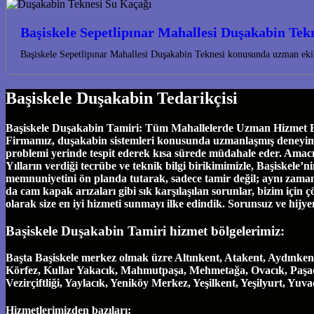
Başiskele Sepetlipınar Mahallesi Duşakabin Tek
Başiskele Sepetlipınar Mahallesi Duşakabin Teknesi konusunda uzman eki
Başiskele Duşakabin Tedarikçisi
Başiskele Duşakabin Tamiri: Tüm Mahallelerde Uzman Hizmet Başi
Firmamız, duşakabin sistemleri konusunda uzmanlaşmış deneyimli eki
problemi yerinde tespit ederek kısa sürede müdahale eder. Amac
Yılların verdiği tecrübe ve teknik bilgi birikimimizle, Başiskel
memnuniyetini ön planda tutarak, sadece tamir değil; aynı zamand
da cam kapak arızaları gibi sık karşılaşılan sorunlar, bizim için ç
olarak size en iyi hizmeti sunmayı ilke edindik. Sorunsuz ve hijy
Başiskele Duşakabin Tamiri hizmet bölgelerimiz:
Başta Başiskele merkez olmak üzre Altınkent, Atakent, Aydınken
Körfez, Kullar Yakacık, Mahmutpaşa, Mehmetağa, Ovacık, Paşadağ
Vezirçiftliği, Yaylacık, Yeniköy Merkez, Yeşilkent, Yeşilyurt, Yu
Hizmetlerimizden bazıları: