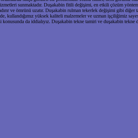
zmetleri sunmaktadır. Duşakabin fitili değişimi, en etkili çözüm yöntemle
andırır ve ömrünü uzatır. Duşakabin rulman tekerlek değişimi gibi diğer 
inde, kullandığımız yüksek kaliteli malzemeler ve uzman işçiliğimiz say
si konusunda da iddialıyız. Duşakabin tekne tamiri ve duşakabin tekne 