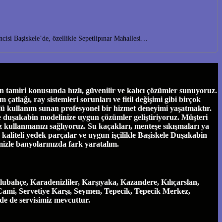
isi Başiskele’de, özellikle Sepetlipınar Mahallesi…
tamiri konusunda hızlı, güvenilir ve kalıcı çözümler sunuyoruz.
tlağı, ray sistemleri sorunları ve fitil değişimi gibi birçok
ü kullanım sunan profesyonel bir hizmet deneyimi yaşatmaktır.
ve duşakabin modelinize uygun çözümler geliştiriyoruz. Müşteri
 kullanmanızı sağlıyoruz. Su kaçakları, menteşe sıkışmaları ya
e, kaliteli yedek parçalar ve uygun işçilikle Başiskele Duşakabin
mizle banyolarınızda fark yaratalım.
ubahçe, Karadenizliler, Karşıyaka, Kazandere, Kılıçarslan,
Cami, Servetiye Karşı, Seymen, Tepecik, Tepecik Merkez,
nde de servisimiz mevcuttur.