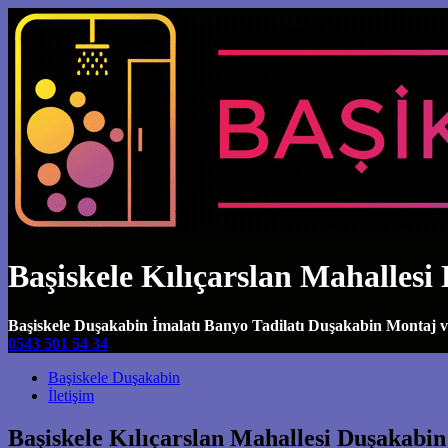
Başiskele Kılıçarslan Mahallesi 
Başiskele Duşakabin İmalatı Banyo Tadilatı Duşakabin Montaj 
0543 501 54 34
Main Navigation
Başiskele Duşakabin
İletişim
Başiskele Kılıçarslan Mahallesi Duşakabin 