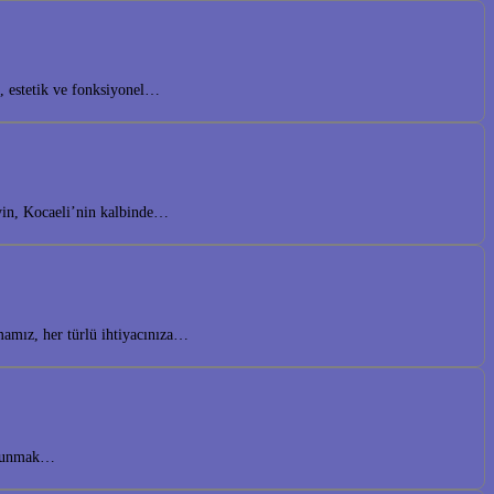
n, estetik ve fonksiyonel…
eyin, Kocaeli’nin kalbinde…
mamız, her türlü ihtiyacınıza…
r sunmak…