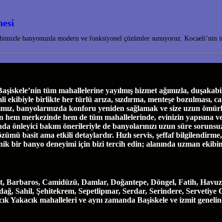
nesi
bimizle banyonuzda modern ve fonksiyonel çözümler sunuyoruz. Kocaeli’nin inc
skele’nin tüm mahallelerine yayılmış hizmet ağımızla, duşakabin 
biyle birlikte her türlü arıza, sızdırma, menteşe bozulması, cam ça
ımız, banyolarınızda konforu yeniden sağlamak ve size uzun ömürl
e’nin hem merkezinde hem de tüm mahallelerinde, evinizin yapısına 
a önleyici bakım önerileriyle de banyolarınızı uzun süre sorunsuz
özümü basit ama etkili detaylardır. Hızlı servis, şeffaf bilgilendirm
enik bir banyo deneyimi için bizi tercih edin; alanında uzman ekibi
t, Barbaros, Camidüzü, Damlar, Doğantepe, Döngel, Fatih, Havuzl
, Sahil, Şehitekrem, Sepetlipınar, Serdar, Serindere, Servetiye 
vacık Yakacık mahalleleri ve aynı zamanda Başiskele ve izmit geneli