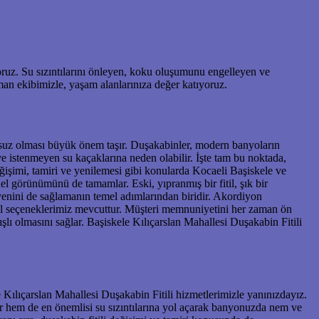
oruz. Su sızıntılarını önleyen, koku oluşumunu engelleyen ve
man ekibimizle, yaşam alanlarınıza değer katıyoruz.
rsuz olması büyük önem taşır. Duşakabinler, modern banyoların
r ve istenmeyen su kaçaklarına neden olabilir. İşte tam bu noktada,
işimi, tamiri ve yenilemesi gibi konularda Kocaeli Başiskele ve
 görünümünü de tamamlar. Eski, yıpranmış bir fitil, şık bir
yenini de sağlamanın temel adımlarından biridir. Akordiyon
til seçeneklerimiz mevcuttur. Müşteri memnuniyetini her zaman ön
ışlı olmasını sağlar. Başiskele Kılıçarslan Mahallesi Duşakabin Fitili
le Kılıçarslan Mahallesi Duşakabin Fitili hizmetlerimizle yanınızdayız.
atır hem de en önemlisi su sızıntılarına yol açarak banyonuzda nem ve