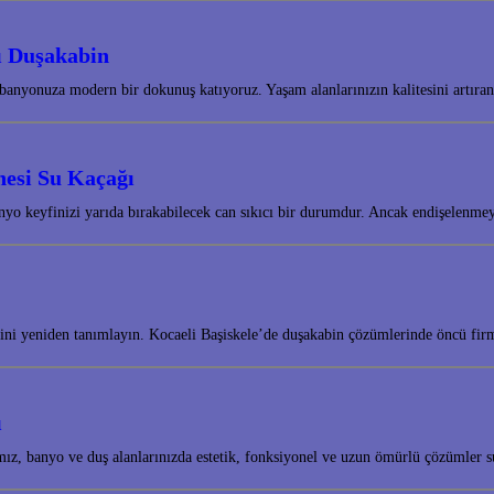
sı Duşakabin
banyonuza modern bir dokunuş katıyoruz. Yaşam alanlarınızın kalitesini artıra
nesi Su Kaçağı
nyo keyfinizi yarıda bırakabilecek can sıkıcı bir durumdur. Ancak endişelenm
ini yeniden tanımlayın. Kocaeli Başiskele’de duşakabin çözümlerinde öncü fir
ı
amız, banyo ve duş alanlarınızda estetik, fonksiyonel ve uzun ömürlü çözümle