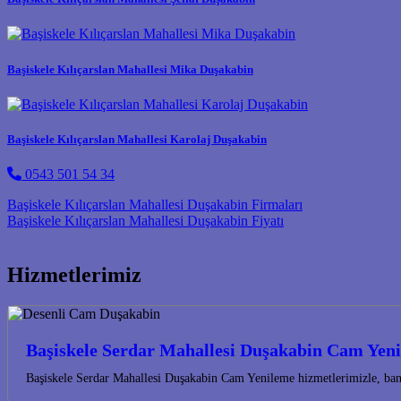
Başiskele Kılıçarslan Mahallesi Mika Duşakabin
Başiskele Kılıçarslan Mahallesi Karolaj Duşakabin
0543 501 54 34
Post navigation
Başiskele Kılıçarslan Mahallesi Duşakabin Firmaları
Başiskele Kılıçarslan Mahallesi Duşakabin Fiyatı
Hizmetlerimiz
Başiskele Serdar Mahallesi Duşakabin Cam Yen
Başiskele Serdar Mahallesi Duşakabin Cam Yenileme hizmetlerimizle, bany