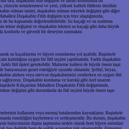
nı sıra, duşakabin fitili değişimi ve tamiri konusunda da
 yüzeyin temizlenmesi ve yeni, yüksek kaliteli fitillerin titizlikle
akabin rulman tamiri, duşakabin rulman tekerlek değişimi gibi diğer
hallesi Duşakabin Fitili değişimi için bize ulaştığınızda,
 de bu kapsamda değerlendirilebilir. Su kaçağı ve su sızdırma
abin tekne değişimi ve duşakabin teknesi su kaçağı gibi daha büyük
da konforlu ve güvenli bir deneyim sunmaktır.
narak su kaçaklarına ve hijyen sorunlarına yol açabilir. Başiskele
m kalınlığına uygun bir fitil seçimi yapılmalıdır. Farklı duşakabin
arklı fitil tipleri gerekebilir. Malzeme kalitesi de büyük önem taşır.
 de banyonuzun genel estetiğiyle uyumlu olmalıdır. Şeffaf, beyaz,
akabin alırken veya mevcut duşakabininizi yenilerken en uygun fitil
zı sağlıyoruz. Duşakabin kumlama ve karolaj gibi özel tasarım
Başiskele Kılıçarslan Mahallesi Duşakabin Fitili değişiminde,
ekne değişimi gibi durumlarda da fitil seçimi büyük önem taşır.
emelerinin kullanımı veya montaj hatalarından kaynaklanır. Başiskele
n zamanla esnekliğini kaybetmesi ve sertleşmesidir. Bu durum, duşakabin
, suyun banyonuzun dışına taşmasına neden olarak hem hijyen sorunları
rak hoş değildir hem de sağlık açısından risk oluşturabilir. Firmamız,