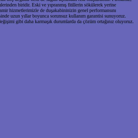
rinden biridir. Eski ve yıpranmış fitillerin sökülerek yerine
tamir hizmetlerimizle de duşakabininizin genel performansını
esinde uzun yıllar boyunca sorunsuz kullanım garantisi sunuyoruz.
değişimi gibi daha karmaşık durumlarda da çözüm ortağınız oluyoruz.