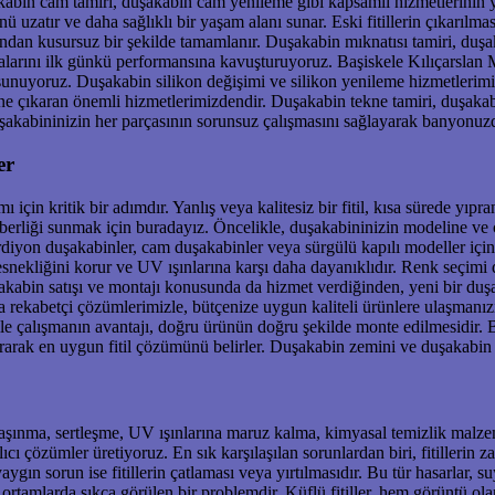
akabin cam tamiri, duşakabin cam yenileme gibi kapsamlı hizmetlerinin ya
zatır ve daha sağlıklı bir yaşam alanı sunar. Eski fitillerin çıkarılması,
fından kusursuz bir şekilde tamamlanır. Duşakabin mıknatısı tamiri, duş
larını ilk günkü performansına kavuşturuyoruz. Başiskele Kılıçarslan Ma
unuyoruz. Duşakabin silikon değişimi ve silikon yenileme hizmetlerimiz
 öne çıkaran önemli hizmetlerimizdendir. Duşakabin tekne tamiri, duşak
uşakabininizin her parçasının sorunsuz çalışmasını sağlayarak banyonuz
er
çin kritik bir adımdır. Yanlış veya kalitesiz bir fitil, kısa sürede yıpra
erliği sunmak için buradayız. Öncelikle, duşakabininizin modeline ve ca
ordiyon duşakabinler, cam duşakabinler veya sürgülü kapılı modeller için f
esnekliğini korur ve UV ışınlarına karşı daha dayanıklıdır. Renk seçimi
akabin satışı ve montajı konusunda da hizmet verdiğinden, yeni bir duş
a rekabetçi çözümlerimizle, bütçenize uygun kaliteli ürünlere ulaşmanı
ile çalışmanın avantajı, doğru ürünün doğru şekilde monte edilmesidir. 
arak en uygun fitil çözümünü belirler. Duşakabin zemini ve duşakabin t
an aşınma, sertleşme, UV ışınlarına maruz kalma, kimyasal temizlik malz
ıcı çözümler üretiyoruz. En sık karşılaşılan sorunlardan biri, fitilleri
yaygın sorun ise fitillerin çatlaması veya yırtılmasıdır. Bu tür hasarlar
ortamlarda sıkça görülen bir problemdir. Küflü fitiller, hem görüntü ola