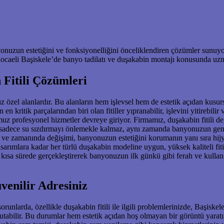
nyonuzun estetiğini ve fonksiyonelliğini önceliklendiren çözümler sunuy
. Kocaeli Başiskele’de banyo tadilatı ve duşakabin montajı konusunda uz
Fitili Çözümleri
özel alanlardır. Bu alanların hem işlevsel hem de estetik açıdan kusu
n kritik parçalarından biri olan fitiller yıpranabilir, işlevini yitirebili
z profesyonel hizmetler devreye giriyor. Firmamız, duşakabin fitili değ
, sadece su sızdırmayı önlemekle kalmaz, aynı zamanda banyonuzun genel
i ve zamanında değişimi, banyonuzun estetiğini korumanın yanı sıra hij
sarımlara kadar her türlü duşakabin modeline uygun, yüksek kaliteli fi
en kısa sürede gerçekleştirerek banyonuzun ilk günkü gibi ferah ve kullan
venilir Adresiniz
runlarda, özellikle duşakabin fitili ile ilgili problemlerinizde, Başiske
küf tutabilir. Bu durumlar hem estetik açıdan hoş olmayan bir görüntü yar