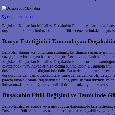
0543 501 54 34
Başiskele Kılıçarslan Mahallesi Duşakabin Fitili ihtiyaçlarınızda, ba
duşakabininizin ömrünü uzatan kaliteli fitil seçeneklerimizle tanışın
Banyo Estetiğinizi Tamamlayan Duşakabin 
Banyolar, günün yorgunluğunu attığımız, kendimize zaman ayırdığımız 
vazgeçilmez bir parçası haline gelmiştir. Ancak zamanla duşakabinlerin e
Başiskele Kılıçarslan Mahallesi Duşakabin Fitili konusunda sunduğumu
çevresindeki tüm ihtiyaçlarınıza çözüm sunmaktadır. Duşakabin fitili
duşakabinin bile bütünlüğünü bozabilir. Bu nedenle, doğru fitil seçim
duşakabinlerden cam duşakabinlere, füme camlardan karolaj detaylı ta
planda tutan ekibimiz, duşakabin fitili değişimi işlemini titizlikle ve 
ihtiyacınızda, uzmanlığımız ve kaliteli ürünlerimizle yanınızdayız.
Duşakabin Fitili Değişimi ve Tamirinde Gü
Banyo tadilatı sürecinde veya mevcut duşakabininizde karşılaştığınız so
Duşakabin fitili, zamanla aşınabilir, sertleşebilir, çatlayabilir veya 