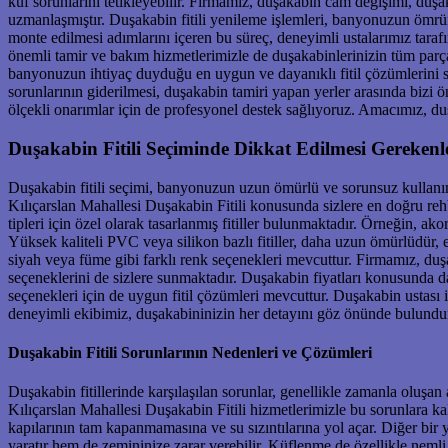
küf sorunlarını tetikleyebilir. Firmamız, duşakabin cam değişimi, duş
uzmanlaşmıştır. Duşakabin fitili yenileme işlemleri, banyonuzun ömrünü u
monte edilmesi adımlarını içeren bu süreç, deneyimli ustalarımız tara
önemli tamir ve bakım hizmetlerimizle de duşakabinlerinizin tüm parça
banyonuzun ihtiyaç duyduğu en uygun ve dayanıklı fitil çözümlerini s
sorunlarının giderilmesi, duşakabin tamiri yapan yerler arasında bizi
ölçekli onarımlar için de profesyonel destek sağlıyoruz. Amacımız, d
Duşakabin Fitili Seçiminde Dikkat Edilmesi Gerekenl
Duşakabin fitili seçimi, banyonuzun uzun ömürlü ve sorunsuz kullanımı i
Kılıçarslan Mahallesi Duşakabin Fitili konusunda sizlere en doğru rehb
tipleri için özel olarak tasarlanmış fitiller bulunmaktadır. Örneğin, ak
Yüksek kaliteli PVC veya silikon bazlı fitiller, daha uzun ömürlüdür, 
siyah veya füme gibi farklı renk seçenekleri mevcuttur. Firmamız, duş
seçeneklerini de sizlere sunmaktadır. Duşakabin fiyatları konusunda d
seçenekleri için de uygun fitil çözümleri mevcuttur. Duşakabin ustası 
deneyimli ekibimiz, duşakabininizin her detayını göz önünde bulundur
Duşakabin Fitili Sorunlarının Nedenleri ve Çözümleri
Duşakabin fitillerinde karşılaşılan sorunlar, genellikle zamanla oluş
Kılıçarslan Mahallesi Duşakabin Fitili hizmetlerimizle bu sorunlara kal
kapılarının tam kapanmamasına ve su sızıntılarına yol açar. Diğer bir 
yaratır hem de zemininize zarar verebilir. Küflenme de özellikle nemli 