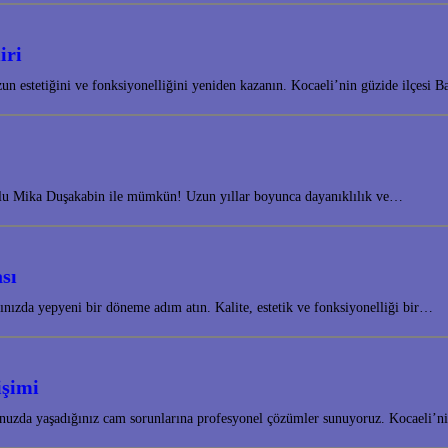
iri
 estetiğini ve fonksiyonelliğini yeniden kazanın. Kocaeli’nin güzide ilçesi B
yolu Mika Duşakabin ile mümkün! Uzun yıllar boyunca dayanıklılık ve…
sı
ınızda yepyeni bir döneme adım atın. Kalite, estetik ve fonksiyonelliği bir…
işimi
uzda yaşadığınız cam sorunlarına profesyonel çözümler sunuyoruz. Kocaeli’nin