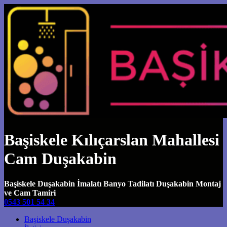
Başiskele Kılıçarslan Mahallesi
Cam Duşakabin
Başiskele Duşakabin İmalatı Banyo Tadilatı Duşakabin Montaj
ve Cam Tamiri
0543 501 54 34
Main Navigation
Başiskele Duşakabin