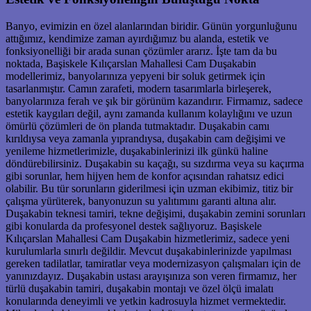
Banyo, evimizin en özel alanlarından biridir. Günün yorgunluğunu
attığımız, kendimize zaman ayırdığımız bu alanda, estetik ve
fonksiyonelliği bir arada sunan çözümler ararız. İşte tam da bu
noktada, Başiskele Kılıçarslan Mahallesi Cam Duşakabin
modellerimiz, banyolarınıza yepyeni bir soluk getirmek için
tasarlanmıştır. Camın zarafeti, modern tasarımlarla birleşerek,
banyolarınıza ferah ve şık bir görünüm kazandırır. Firmamız, sadece
estetik kaygıları değil, aynı zamanda kullanım kolaylığını ve uzun
ömürlü çözümleri de ön planda tutmaktadır. Duşakabin camı
kırıldıysa veya zamanla yıprandıysa, duşakabin cam değişimi ve
yenileme hizmetlerimizle, duşakabinlerinizi ilk günkü haline
döndürebilirsiniz. Duşakabin su kaçağı, su sızdırma veya su kaçırma
gibi sorunlar, hem hijyen hem de konfor açısından rahatsız edici
olabilir. Bu tür sorunların giderilmesi için uzman ekibimiz, titiz bir
çalışma yürüterek, banyonuzun su yalıtımını garanti altına alır.
Duşakabin teknesi tamiri, tekne değişimi, duşakabin zemini sorunları
gibi konularda da profesyonel destek sağlıyoruz. Başiskele
Kılıçarslan Mahallesi Cam Duşakabin hizmetlerimiz, sadece yeni
kurulumlarla sınırlı değildir. Mevcut duşakabinlerinizde yapılması
gereken tadilatlar, tamiratlar veya modernizasyon çalışmaları için de
yanınızdayız. Duşakabin ustası arayışınıza son veren firmamız, her
türlü duşakabin tamiri, duşakabin montajı ve özel ölçü imalatı
konularında deneyimli ve yetkin kadrosuyla hizmet vermektedir.