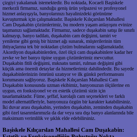
çizgiyi yakalamak istemektedir. Bu noktada, Kocaeli Başiskele
merkezli firmamız, sunduğu geniş ürün yelpazesi ve profesyonel
hizmet anlayışıyla, banyolarınızı hayalinizdeki görünüme
kavuşturmak için çalışmaktadır. Başiskele Kılıçarslan Mahallesi
Cam Duşakabin çözümlerimiz, bu modern yaşam anlayışını evinize
taşımanızı sağlamaktadır. Firmamız, sadece duşakabin satışı ile sınırlı
kalmayıp, banyo tadilatı, duşakabin cam değişimi, tamiri ve
yenileme gibi geniş bir hizmet ağı sunarak, müşterilerinin tüm
ihtiyaçlarına tek bir noktadan çözüm bulmalarını sağlamaktadır.
Akordiyon duşakabinlerden, özel ölçü cam duşakabinlere kadar her
zevke ve her banyo tipine uygun çözümlerimiz mevcuttur.
Duşakabin fitili değişimi, mıknatıs tamiri, rulman değişimi gibi
küçük ama önemli detaylar da hizmetlerimiz dahilindedir. Bu sayede
duşakabinlerinizin ömrünü uzatıyor ve ilk günkü performansını
korumasını sağlıyoruz. Başiskele Kılıçarslan Mahallesi Cam
Duşakabin konusunda uzman ekibimiz, banyonuzun ölçülerine en
uygun, en fonksiyonel ve en estetik çözümü sizin için
tasarlamaktadır. Füme, şeffaf, karolajlı cam seçenekleri ve farklı
model alternatifleriyle, banyonuza özgün bir karakter katabilirsiniz.
İki duvar arası duşakabin, yerinden duşakabin, zeminden duşakabin
gibi özel tasarımlarımızla da dar veya sıra dışı banyo alanlarında bile
maksimum verimlilik ve şıklık elde edebilirsiniz.
Başiskele Kılıçarslan Mahallesi Cam Duşakabin:
Estetik ve Fonksiyonelliğin Buluştuğu Nokta