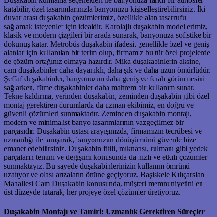
Duşakabin kumlama seçenekleri ile banyonuza farklı bir atmosfer
katabilir, özel tasarımlarınızla banyonuzu kişiselleştirebilirsiniz. İki
duvar arası duşakabin çözümlerimiz, özellikle alan tasarrufu
sağlamak isteyenler için idealdir. Karolajlı duşakabin modellerimiz,
klasik ve modern çizgileri bir arada sunarak, banyonuza sofistike bir
dokunuş katar. Metrobüs duşakabin ifadesi, genellikle özel ve geniş
alanlar için kullanılan bir terim olup, firmamız bu tür özel projelerde
de çözüm ortağınız olmaya hazırdır. Mika duşakabinlerin aksine,
cam duşakabinler daha dayanıklı, daha şık ve daha uzun ömürlüdür.
Şeffaf duşakabinler, banyonuzun daha geniş ve ferah görünmesini
sağlarken, füme duşakabinler daha mahrem bir kullanım sunar.
Tekne kaldırma, yerinden duşakabin, zeminden duşakabin gibi özel
montaj gerektiren durumlarda da uzman ekibimiz, en doğru ve
güvenli çözümleri sunmaktadır. Zeminden duşakabin montajı,
modern ve minimalist banyo tasarımlarının vazgeçilmez bir
parçasıdır. Duşakabin ustası arayışınızda, firmamızın tecrübesi ve
uzmanlığı ile tanışarak, banyonuzun dönüşümünü güvenle bize
emanet edebilirsiniz. Duşakabin fitili, mıknatısı, rulmanı gibi yedek
parçaların temini ve değişimi konusunda da hızlı ve etkili çözümler
sunmaktayız. Bu sayede duşakabinlerinizin kullanım ömrünü
uzatıyor ve olası arızaların önüne geçiyoruz. Başiskele Kılıçarslan
Mahallesi Cam Duşakabin konusunda, müşteri memnuniyetini en
üst düzeyde tutarak, her projeye özel çözümler üretiyoruz.
Duşakabin Montajı ve Tamiri: Uzmanlık Gerektiren Süreçler