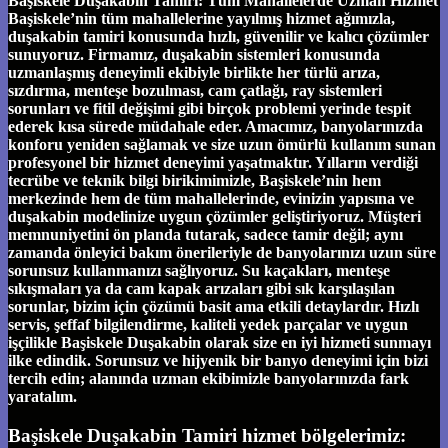
Başiskele Duşakabin Tamiri: Tüm Mahallelerde Uzman Hizmet
Başiskele’nin tüm mahallelerine yayılmış hizmet ağımızla,
duşakabin tamiri konusunda hızlı, güvenilir ve kalıcı çözümler
sunuyoruz. Firmamız, duşakabin sistemleri konusunda
uzmanlaşmış deneyimli ekibiyle birlikte her türlü arıza,
sızdırma, menteşe bozulması, cam çatlağı, ray sistemleri
sorunları ve fitil değişimi gibi birçok problemi yerinde tespit
ederek kısa sürede müdahale eder. Amacımız, banyolarınızda
konforu yeniden sağlamak ve size uzun ömürlü kullanım sunan
profesyonel bir hizmet deneyimi yaşatmaktır. Yılların verdiği
tecrübe ve teknik bilgi birikimimizle, Başiskele’nin hem
merkezinde hem de tüm mahallelerinde, evinizin yapısına ve
duşakabin modelinize uygun çözümler geliştiriyoruz. Müşteri
memnuniyetini ön planda tutarak, sadece tamir değil; aynı
zamanda önleyici bakım önerileriyle de banyolarınızı uzun süre
sorunsuz kullanmanızı sağlıyoruz. Su kaçakları, menteşe
sıkışmaları ya da cam kapak arızaları gibi sık karşılaşılan
sorunlar, bizim için çözümü basit ama etkili detaylardır. Hızlı
servis, şeffaf bilgilendirme, kaliteli yedek parçalar ve uygun
işçilikle Başiskele Duşakabin olarak size en iyi hizmeti sunmayı
ilke edindik. Sorunsuz ve hijyenik bir banyo deneyimi için bizi
tercih edin; alanında uzman ekibimizle banyolarınızda fark
yaratalım.
Başiskele Duşakabin Tamiri hizmet bölgelerimiz: