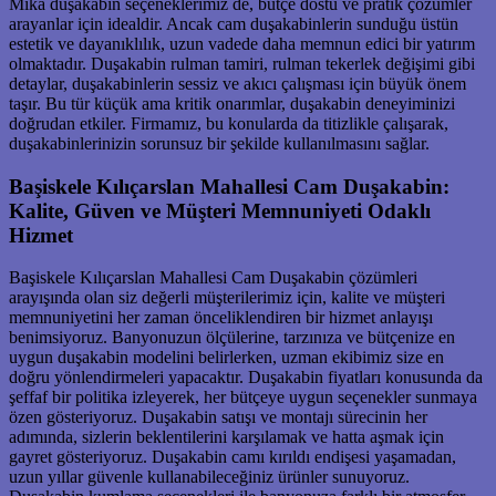
Mika duşakabin seçeneklerimiz de, bütçe dostu ve pratik çözümler
arayanlar için idealdir. Ancak cam duşakabinlerin sunduğu üstün
estetik ve dayanıklılık, uzun vadede daha memnun edici bir yatırım
olmaktadır. Duşakabin rulman tamiri, rulman tekerlek değişimi gibi
detaylar, duşakabinlerin sessiz ve akıcı çalışması için büyük önem
taşır. Bu tür küçük ama kritik onarımlar, duşakabin deneyiminizi
doğrudan etkiler. Firmamız, bu konularda da titizlikle çalışarak,
duşakabinlerinizin sorunsuz bir şekilde kullanılmasını sağlar.
Başiskele Kılıçarslan Mahallesi Cam Duşakabin:
Kalite, Güven ve Müşteri Memnuniyeti Odaklı
Hizmet
Başiskele Kılıçarslan Mahallesi Cam Duşakabin çözümleri
arayışında olan siz değerli müşterilerimiz için, kalite ve müşteri
memnuniyetini her zaman önceliklendiren bir hizmet anlayışı
benimsiyoruz. Banyonuzun ölçülerine, tarzınıza ve bütçenize en
uygun duşakabin modelini belirlerken, uzman ekibimiz size en
doğru yönlendirmeleri yapacaktır. Duşakabin fiyatları konusunda da
şeffaf bir politika izleyerek, her bütçeye uygun seçenekler sunmaya
özen gösteriyoruz. Duşakabin satışı ve montajı sürecinin her
adımında, sizlerin beklentilerini karşılamak ve hatta aşmak için
gayret gösteriyoruz. Duşakabin camı kırıldı endişesi yaşamadan,
uzun yıllar güvenle kullanabileceğiniz ürünler sunuyoruz.