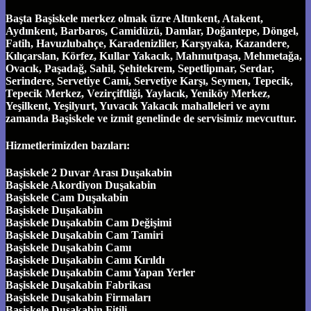
Başta Başiskele merkez olmak üzre Altınkent, Atakent,
Aydınkent, Barbaros, Camidüzü, Damlar, Doğantepe, Döngel,
Fatih, Havuzlubahçe, Karadenizliler, Karşıyaka, Kazandere,
Kılıçarslan, Körfez, Kullar Yakacık, Mahmutpaşa, Mehmetağa,
Ovacık, Paşadağ, Sahil, Şehitekrem, Sepetlipınar, Serdar,
Serindere, Servetiye Cami, Servetiye Karşı, Seymen, Tepecik,
Tepecik Merkez, Vezirçiftliği, Yaylacık, Yeniköy Merkez,
Yeşilkent, Yeşilyurt, Yuvacık Yakacık mahalleleri ve aynı
zamanda Başiskele ve izmit genelinde de servisimiz mevcuttur.
Hizmetlerimizden bazıları:
Başiskele 2 Duvar Arası Duşakabin
Başiskele Akordiyon Duşakabin
Başiskele Cam Duşakabin
Başiskele Duşakabin
Başiskele Duşakabin Cam Değişimi
Başiskele Duşakabin Cam Tamiri
Başiskele Duşakabin Camı
Başiskele Duşakabin Camı Kırıldı
Başiskele Duşakabin Camı Yapan Yerler
Başiskele Duşakabin Fabrikası
Başiskele Duşakabin Firmaları
Başiskele Duşakabin Fitili