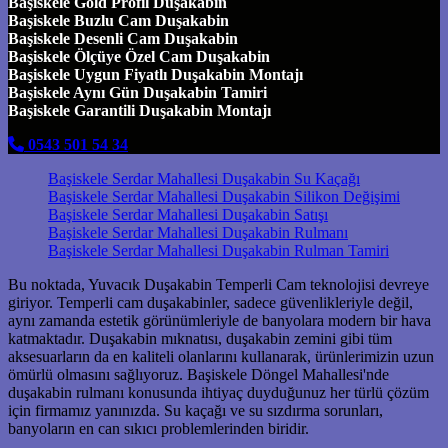
Başiskele Gold Profil Duşakabin
Başiskele Buzlu Cam Duşakabin
Başiskele Desenli Cam Duşakabin
Başiskele Ölçüye Özel Cam Duşakabin
Başiskele Uygun Fiyatlı Duşakabin Montajı
Başiskele Aynı Gün Duşakabin Tamiri
Başiskele Garantili Duşakabin Montajı
0543 501 54 34
Başiskele Serdar Mahallesi Duşakabin Su Kaçağı
Başiskele Serdar Mahallesi Duşakabin Silikon Değişimi
Başiskele Serdar Mahallesi Duşakabin Satışı
Başiskele Serdar Mahallesi Duşakabin Rulmanı
Başiskele Serdar Mahallesi Duşakabin Rulman Tamiri
Bu noktada, Yuvacık Duşakabin Temperli Cam teknolojisi devreye
giriyor. Temperli cam duşakabinler, sadece güvenlikleriyle değil,
aynı zamanda estetik görünümleriyle de banyolara modern bir hava
katmaktadır. Duşakabin mıknatısı, duşakabin zemini gibi tüm
aksesuarların da en kaliteli olanlarını kullanarak, ürünlerimizin uzun
ömürlü olmasını sağlıyoruz. Başiskele Döngel Mahallesi'nde
duşakabin rulmanı konusunda ihtiyaç duyduğunuz her türlü çözüm
için firmamız yanınızda. Su kaçağı ve su sızdırma sorunları,
banyoların en can sıkıcı problemlerinden biridir.