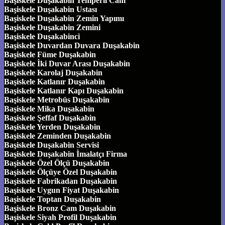
Başiskele Duşakabin Temperli Cam
Başiskele Duşakabin Ustası
Başiskele Duşakabin Zemin Yapımı
Başiskele Duşakabin Zemini
Başiskele Duşakabinci
Başiskele Duvardan Duvara Duşakabin
Başiskele Füme Duşakabin
Başiskele İki Duvar Arası Duşakabin
Başiskele Karolaj Duşakabin
Başiskele Katlanır Duşakabin
Başiskele Katlanır Kapı Duşakabin
Başiskele Metrobüs Duşakabin
Başiskele Mika Duşakabin
Başiskele Şeffaf Duşakabin
Başiskele Yerden Duşakabin
Başiskele Zeminden Duşakabin
Başiskele Duşakabin Servisi
Başiskele Duşakabin İmalatçı Firma
Başiskele Özel Ölçü Duşakabin
Başiskele Ölçüye Özel Duşakabin
Başiskele Fabrikadan Duşakabin
Başiskele Uygun Fiyat Duşakabin
Başiskele Toptan Duşakabin
Başiskele Bronz Cam Duşakabin
Başiskele Siyah Profil Duşakabin