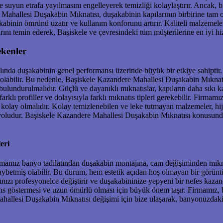
yun etrafa yayılmasını engelleyerek temizliği kolaylaştırır. Ancak, bir 
e Mahallesi Duşakabin Mıknatısı, duşakabinin kapılarının birbirine tam 
inin ömrünü uzatır ve kullanım konforunu artırır. Kaliteli malzemelerde
rını temin ederek, Başiskele ve çevresindeki tüm müşterilerine en iyi 
ekenler
ında duşakabinin genel performansı üzerinde büyük bir etkiye sahiptir. Ya
abilir. Bu nedenle, Başiskele Kazandere Mahallesi Duşakabin Mıknatıs
lundurulmalıdır. Güçlü ve dayanıklı mıknatıslar, kapıların daha sıkı k
rklı profiller ve dolayısıyla farklı mıknatıs tipleri gerekebilir. Firmam
kolay olmalıdır. Kolay temizlenebilen ve leke tutmayan malzemeler, hij
li yoludur. Başiskele Kazandere Mahallesi Duşakabin Mıknatısı konusu
eri
rmamız banyo tadilatından duşakabin montajına, cam değişiminden mıkna
betmiş olabilir. Bu durum, hem estetik açıdan hoş olmayan bir görüntüye
ızı profesyonelce değiştirir ve duşakabininize yepyeni bir nefes kazandı
s göstermesi ve uzun ömürlü olması için büyük önem taşır. Firmamız, bu
ahallesi Duşakabin Mıknatısı değişimi için bize ulaşarak, banyonuzdaki