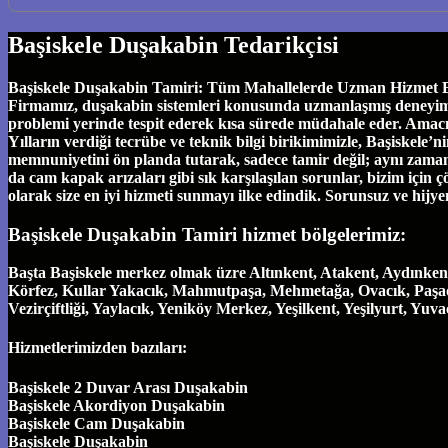
Başiskele Duşakabin Tedarikçisi
Başiskele Duşakabin Tamiri: Tüm Mahallelerde Uzman Hizmet Başi
Firmamız, duşakabin sistemleri konusunda uzmanlaşmış deneyimli eki
problemi yerinde tespit ederek kısa sürede müdahale eder. Amac
Yılların verdiği tecrübe ve teknik bilgi birikimimizle, Başiskel
memnuniyetini ön planda tutarak, sadece tamir değil; aynı zamand
da cam kapak arızaları gibi sık karşılaşılan sorunlar, bizim için ç
olarak size en iyi hizmeti sunmayı ilke edindik. Sorunsuz ve hijy
Başiskele Duşakabin Tamiri hizmet bölgelerimiz:
Başta Başiskele merkez olmak üzre Altınkent, Atakent, Aydınken
Körfez, Kullar Yakacık, Mahmutpaşa, Mehmetağa, Ovacık, Paşadağ
Vezirçiftliği, Yaylacık, Yeniköy Merkez, Yeşilkent, Yeşilyurt, Yu
Hizmetlerimizden bazıları:
Başiskele 2 Duvar Arası Duşakabin
Başiskele Akordiyon Duşakabin
Başiskele Cam Duşakabin
Başiskele Duşakabin