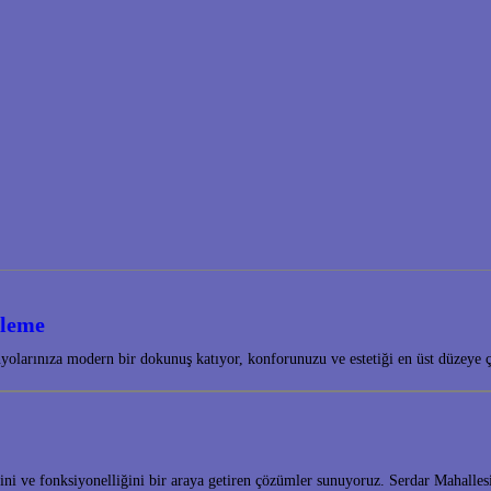
ileme
olarınıza modern bir dokunuş katıyor, konforunuzu ve estetiği en üst düzeye 
tiğini ve fonksiyonelliğini bir araya getiren çözümler sunuyoruz. Serdar Mahal