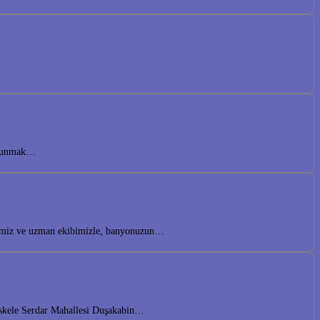
r sunmak…
lerimiz ve uzman ekibimizle, banyonuzun…
iskele Serdar Mahallesi Duşakabin…