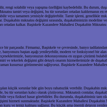
bilir, rengi solabilir veya yapışma özelliğini kaybedebilir. Bu durum,
natısı tamiri veya değişimi, bu tür sorunları ortadan kaldırmanın en e
ilir veya tamamen yenisiyle değiştirebilir. Tamir işlemi, genellikle mık
 Duşakabin mıknatısı değişimi sırasında, duşakabininizin modeline ve ö
arı ortadan kalkar. Başiskele Kazandere Mahallesi Duşakabin Mıknatısı
ce bir parçasıdır. Firmamız, Başiskele ve çevresinde, banyo tadilatın
e, banyonuzu baştan aşağı yenileyebilir, modern ve fonksiyonel bir ala
 seçeneklerimizle, banyonuzun dekorasyonuna en uygun çözümü bulabilir
amiri ve tekerlek değişimi gibi detaylı onarım hizmetlerimizle de duşakab
aman kusursuz görünmesini sağlıyoruz. Başiskele Kazandere Mahallesi D
aşılan küçük sorunlar bile gün boyu rahatsızlık verebilir. Duşakabin mık
, bu tür sorunları kalıcı olarak çözüyoruz. Mıknatıslı contalar, duşaka
bilir veya fiziksel hasar görebilirler. Bu durumda, duşakabininiz tam o
değişimi hizmeti sunmaktadır. Başiskele Kazandere Mahallesi Duşakabin 
an kuru ve temiz kalması sağlanır. Bu küçük ama önemli detayın yenile