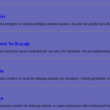
iri
 estetiğini ve fonksiyonelliğini yeniden kazanın. Kocaeli’nin güzide ilçesi B
nesi Su Kaçağı
nyo keyfinizi yarıda bırakabilecek can sıkıcı bir durumdur. Ancak endişelenm
in
onuza modern ve ferah bir dokunuş katmak için buradayız. Estetik görünümü ve 
in
nyolarınıza modern bir dokunuş katmak ve yaşam alanlarınızı daha fonksiyonel 