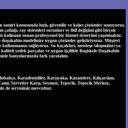
tamiri konusunda hızlı, güvenilir ve kalıcı çözümler sunuyoruz.
tlağı, ray sistemleri sorunları ve fitil değişimi gibi birçok
ü kullanım sunan profesyonel bir hizmet deneyimi yaşatmaktır.
ve duşakabin modelinize uygun çözümler geliştiriyoruz. Müşteri
 kullanmanızı sağlıyoruz. Su kaçakları, menteşe sıkışmaları ya
e, kaliteli yedek parçalar ve uygun işçilikle Başiskele Duşakabin
mizle banyolarınızda fark yaratalım.
ubahçe, Karadenizliler, Karşıyaka, Kazandere, Kılıçarslan,
Cami, Servetiye Karşı, Seymen, Tepecik, Tepecik Merkez,
nde de servisimiz mevcuttur.