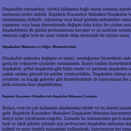
Duşakabin mıknatısları, sürekli kullanıma bağlı olarak zamanla aşına
sızmasına neden olabilir. Başiskele Kazandere Mahallesi Duşakabin Mık
uzmanlaşmış ekibiyle, yıpranmış veya hasar görmüş mıknatısları onarab
yıpranma veya hasar durumlarında değişim daha kalıcı bir çözüm sunar.
duşakabininiz ilk günkü performansına kavuşur ve su sızdırma sorunl
etmenizi sağlar hem de uzun vadede daha ekonomik bir çözüm sunar.
Duşakabin Mıknatısı ve Diğer Hizmetlerimiz
Duşakabin mıknatısı değişimi ve tamiri, sunduğumuz hizmetlerin sade
geniş bir yelpazede çözümler sunmaktadır. Banyo tadilatı hizmetimizl
duşakabin, şeffaf duşakabin gibi farklı model ve tarzlarda duşakabin
çatlak camları güvenli bir şekilde yenileyebiliriz. Duşakabin rulman t
yenileme, su kaçağı giderme gibi hizmetlerimizle de banyonuzun her z
türlü sorunda bize ulaşabilirsiniz.
Başiskele Kazandere Mahallesi’nde Duşakabin Mıknatısı Çözümleri
Banyo, evin en çok kullanılan alanlarından biridir ve bu alanda karşıl
gelir. Başiskele Kazandere Mahallesi Duşakabin Mıknatısı hizmetimizle
banyo içine yayılmasını engeller. Zamanla bu mıknatısların gücü azala
hızlı ve etkili şekilde çözmek için profesyonel duşakabin mıknatısı 
kaliteli ve uzun ömürlü mıknatıslar kullanılarak, banyonuzun her zam