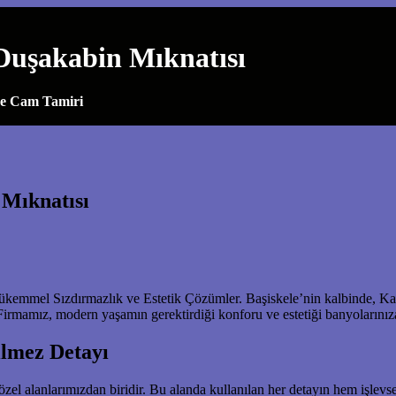
Duşakabin Mıknatısı
ve Cam Tamiri
 Mıknatısı
emmel Sızdırmazlık ve Estetik Çözümler. Başiskele’nin kalbinde, Kaz
. Firmamız, modern yaşamın gerektirdiği konforu ve estetiği banyolarını
lmez Detayı
 alanlarımızdan biridir. Bu alanda kullanılan her detayın hem işlevsel