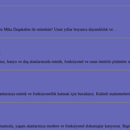
yolu Mika Duşakabin ile mümkün! Uzun yıllar boyunca dayanıklılık ve…
ı
amız, banyo ve duş alanlarınızda estetik, fonksiyonel ve uzun ömürlü çözümle
lanlarınıza estetik ve fonksiyonellik katmak için buradayız. Kaliteli malzeme
mamızla, yaşam alanlarınıza modern ve fonksiyonel dokunuşlar katıyoruz. Baş