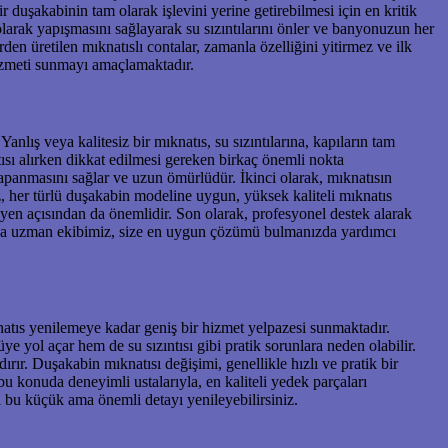
duşakabinin tam olarak işlevini yerine getirebilmesi için en kritik
olarak yapışmasını sağlayarak su sızıntılarını önler ve banyonuzun her
n üretilen mıknatıslı contalar, zamanla özelliğini yitirmez ve ilk
hizmeti sunmayı amaçlamaktadır.
nlış veya kalitesiz bir mıknatıs, su sızıntılarına, kapıların tam
ı alırken dikkat edilmesi gereken birkaç önemli nokta
apanmasını sağlar ve uzun ömürlüdür. İkinci olarak, mıknatısın
ız, her türlü duşakabin modeline uygun, yüksek kaliteli mıknatıs
yen açısından da önemlidir. Son olarak, profesyonel destek alarak
nda uzman ekibimiz, size en uygun çözümü bulmanızda yardımcı
tıs yenilemeye kadar geniş bir hizmet yelpazesi sunmaktadır.
 yol açar hem de su sızıntısı gibi pratik sorunlara neden olabilir.
rır. Duşakabin mıknatısı değişimi, genellikle hızlı ve pratik bir
 konuda deneyimli ustalarıyla, en kaliteli yedek parçaları
 bu küçük ama önemli detayı yenileyebilirsiniz.