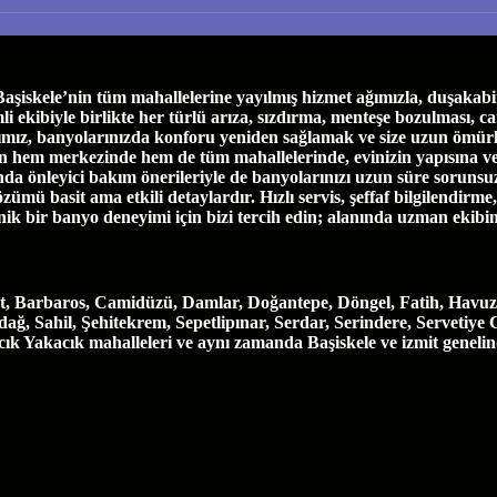
skele’nin tüm mahallelerine yayılmış hizmet ağımızla, duşakabin 
biyle birlikte her türlü arıza, sızdırma, menteşe bozulması, cam ça
ımız, banyolarınızda konforu yeniden sağlamak ve size uzun ömürl
e’nin hem merkezinde hem de tüm mahallelerinde, evinizin yapısına 
a önleyici bakım önerileriyle de banyolarınızı uzun süre sorunsuz
özümü basit ama etkili detaylardır. Hızlı servis, şeffaf bilgilendirm
enik bir banyo deneyimi için bizi tercih edin; alanında uzman ekibi
t, Barbaros, Camidüzü, Damlar, Doğantepe, Döngel, Fatih, Havuzl
, Sahil, Şehitekrem, Sepetlipınar, Serdar, Serindere, Servetiye 
vacık Yakacık mahalleleri ve aynı zamanda Başiskele ve izmit geneli