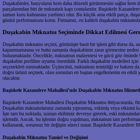
Duşakabinler, banyoların hem daha düzenli görünmesini sağlar hem de su
parçalarından biri de mıknatıslı kapı contalarıdır. Başiskele Kazander
zaman kuru kalmasına yardımcı olur. Bu küçük ama etkili parça, duşakab
günkü performansını korur. Firmamız, en kaliteli duşakabin mıknatısla
Duşakabin Mıknatısı Seçiminde Dikkat Edilmesi Ger
Duşakabin mıknatısı seçimi, görünüşte basit bir işlem gibi dursa da, asl
kapanmamasına ve hatta zamanla duşakabinin zarar görmesine neden ol
bulunmaktadır. Öncelikle, mıknatısın malzemesi ve gücü göz önünde bu
duşakabin profiline uyumu önemlidir. Farklı duşakabin modelleri için fa
seçenekleri sunmaktadır. Üçüncüsü, mıknatısın temizliği ve bakımı da 
doğru ürünü seçmek, olası sorunları en baştan engellemenin en etki
olacaktır.
Başiskele Kazandere Mahallesi’nde Duşakabin Mıknatısı Hizmetl
Başiskele Kazandere Mahallesi Duşakabin Mıknatısı ihtiyacınızda, fi
Duşakabin mıknatıslarınız zamanla yıpranmış, eskimiş veya etkisini kay
İşte tam bu noktada, uzman ekibimiz devreye girerek, eski mıknatısların
işlemdir. Ancak, bu işlemin doğru yapılması, mıknatısın tam performan
kullanarak, sorunsuz bir değişim süreci sunar. Başiskele Kazandere M
Duşakabin Mıknatısı Tamiri ve Değişimi