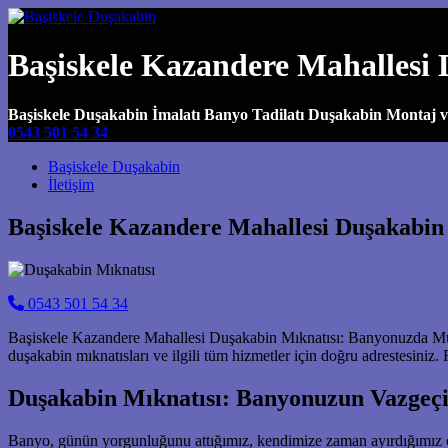
Başiskele Kazandere Mahallesi 
Başiskele Duşakabin İmalatı Banyo Tadilatı Duşakabin Montaj 
0543 501 54 34
Main Navigation
Başiskele Duşakabin
İletişim
Başiskele Kazandere Mahallesi Duşakabin
0543 501 54 34
Başiskele Kazandere Mahallesi Duşakabin Mıknatısı: Banyonuzda Mük
duşakabin mıknatısları ve ilgili tüm hizmetler için doğru adrestesiniz
Duşakabin Mıknatısı: Banyonuzun Vazgeçi
Banyo, günün yorgunluğunu attığımız, kendimize zaman ayırdığımız özel