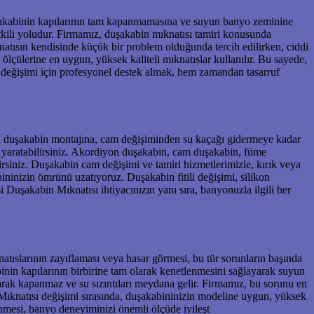
 duşakabinin kapılarının tam kapanmamasına ve suyun banyo zeminine
tkili yoludur. Firmamız, duşakabin mıknatısı tamiri konusunda
natısın kendisinde küçük bir problem olduğunda tercih edilirken, ciddi
lçülerine en uygun, yüksek kaliteli mıknatıslar kullanılır. Bu sayede,
 değişimi için profesyonel destek almak, hem zamandan tasarruf
dan duşakabin montajına, cam değişiminden su kaçağı gidermeye kadar
n yaratabilirsiniz. Akordiyon duşakabin, cam duşakabin, füme
siniz. Duşakabin cam değişimi ve tamiri hizmetlerimizle, kırık veya
ininizin ömrünü uzatıyoruz. Duşakabin fitili değişimi, silikon
uşakabin Mıknatısı ihtiyacınızın yanı sıra, banyonuzla ilgili her
natıslarının zayıflaması veya hasar görmesi, bu tür sorunların başında
binin kapılarının birbirine tam olarak kenetlenmesini sağlayarak suyun
larak kapanmaz ve su sızıntıları meydana gelir. Firmamız, bu sorunu en
Mıknatısı değişimi sırasında, duşakabininizin modeline uygun, yüksek
nmesi, banyo deneyiminizi önemli ölçüde iyileşt