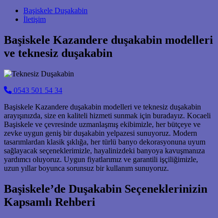
Main Navigation
Başiskele Duşakabin
İletişim
Başiskele Kazandere duşakabin modelleri
ve teknesiz duşakabin
0543 501 54 34
Başiskele Kazandere duşakabin modelleri ve teknesiz duşakabin
arayışınızda, size en kaliteli hizmeti sunmak için buradayız. Kocaeli
Başiskele ve çevresinde uzmanlaşmış ekibimizle, her bütçeye ve
zevke uygun geniş bir duşakabin yelpazesi sunuyoruz. Modern
tasarımlardan klasik şıklığa, her türlü banyo dekorasyonuna uyum
sağlayacak seçeneklerimizle, hayalinizdeki banyoya kavuşmanıza
yardımcı oluyoruz. Uygun fiyatlarımız ve garantili işçiliğimizle,
uzun yıllar boyunca sorunsuz bir kullanım sunuyoruz.
Başiskele’de Duşakabin Seçeneklerinizin
Kapsamlı Rehberi