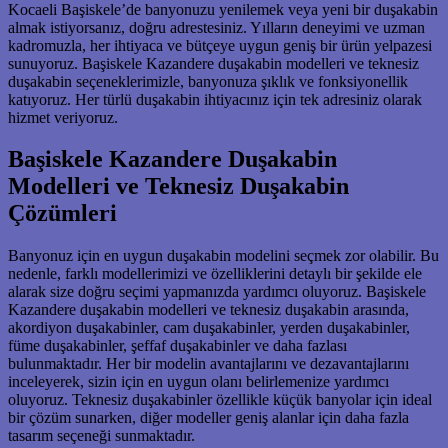
Kocaeli Başiskele’de banyonuzu yenilemek veya yeni bir duşakabin
almak istiyorsanız, doğru adrestesiniz. Yılların deneyimi ve uzman
kadromuzla, her ihtiyaca ve bütçeye uygun geniş bir ürün yelpazesi
sunuyoruz. Başiskele Kazandere duşakabin modelleri ve teknesiz
duşakabin seçeneklerimizle, banyonuza şıklık ve fonksiyonellik
katıyoruz. Her türlü duşakabin ihtiyacınız için tek adresiniz olarak
hizmet veriyoruz.
Başiskele Kazandere Duşakabin
Modelleri ve Teknesiz Duşakabin
Çözümleri
Banyonuz için en uygun duşakabin modelini seçmek zor olabilir. Bu
nedenle, farklı modellerimizi ve özelliklerini detaylı bir şekilde ele
alarak size doğru seçimi yapmanızda yardımcı oluyoruz. Başiskele
Kazandere duşakabin modelleri ve teknesiz duşakabin arasında,
akordiyon duşakabinler, cam duşakabinler, yerden duşakabinler,
füme duşakabinler, şeffaf duşakabinler ve daha fazlası
bulunmaktadır. Her bir modelin avantajlarını ve dezavantajlarını
inceleyerek, sizin için en uygun olanı belirlemenize yardımcı
oluyoruz. Teknesiz duşakabinler özellikle küçük banyolar için ideal
bir çözüm sunarken, diğer modeller geniş alanlar için daha fazla
tasarım seçeneği sunmaktadır.