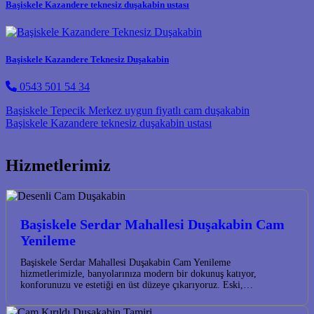
Başiskele Kazandere teknesiz duşakabin ustası
Başiskele Kazandere Teknesiz Duşakabin
0543 501 54 34
Post navigation
Başiskele Tepecik Merkez uygun fiyatlı cam duşakabin
Başiskele Kazandere teknesiz duşakabin ustası
Hizmetlerimiz
Başiskele Serdar Mahallesi Duşakabin Cam
Yenileme
Başiskele Serdar Mahallesi Duşakabin Cam Yenileme
hizmetlerimizle, banyolarınıza modern bir dokunuş katıyor,
konforunuzu ve estetiği en üst düzeye çıkarıyoruz. Eski,…