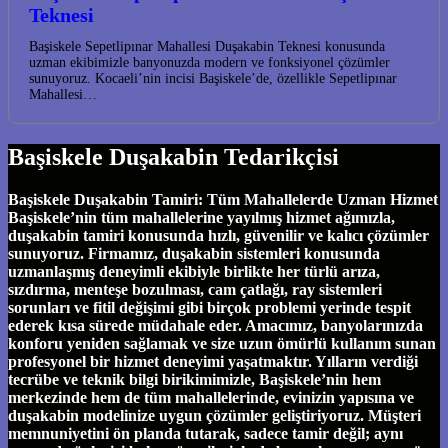
Teknesi
Başiskele Sepetlipınar Mahallesi Duşakabin Teknesi konusunda
uzman ekibimizle banyonuzda modern ve fonksiyonel çözümler
sunuyoruz. Kocaeli’nin incisi Başiskele’de, özellikle Sepetlipınar
Mahallesi…
Başiskele Duşakabin Tedarikçisi
Başiskele Duşakabin Tamiri: Tüm Mahallelerde Uzman Hizmet
Başiskele’nin tüm mahallelerine yayılmış hizmet ağımızla,
duşakabin tamiri konusunda hızlı, güvenilir ve kalıcı çözümler
sunuyoruz. Firmamız, duşakabin sistemleri konusunda
uzmanlaşmış deneyimli ekibiyle birlikte her türlü arıza,
sızdırma, menteşe bozulması, cam çatlağı, ray sistemleri
sorunları ve fitil değişimi gibi birçok problemi yerinde tespit
ederek kısa sürede müdahale eder. Amacımız, banyolarınızda
konforu yeniden sağlamak ve size uzun ömürlü kullanım sunan
profesyonel bir hizmet deneyimi yaşatmaktır. Yılların verdiği
tecrübe ve teknik bilgi birikimimizle, Başiskele’nin hem
merkezinde hem de tüm mahallelerinde, evinizin yapısına ve
duşakabin modelinize uygun çözümler geliştiriyoruz. Müşteri
memnuniyetini ön planda tutarak, sadece tamir değil; aynı