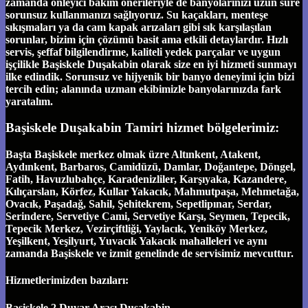
zamanda önleyici bakım önerileriyle de banyolarınızı uzun süre
sorunsuz kullanmanızı sağlıyoruz. Su kaçakları, menteşe
sıkışmaları ya da cam kapak arızaları gibi sık karşılaşılan
sorunlar, bizim için çözümü basit ama etkili detaylardır. Hızlı
servis, şeffaf bilgilendirme, kaliteli yedek parçalar ve uygun
işçilikle Başiskele Duşakabin olarak size en iyi hizmeti sunmayı
ilke edindik. Sorunsuz ve hijyenik bir banyo deneyimi için bizi
tercih edin; alanında uzman ekibimizle banyolarınızda fark
yaratalım.
Başiskele Duşakabin Tamiri hizmet bölgelerimiz:
Başta Başiskele merkez olmak üzre Altınkent, Atakent,
Aydınkent, Barbaros, Camidüzü, Damlar, Doğantepe, Döngel,
Fatih, Havuzlubahçe, Karadenizliler, Karşıyaka, Kazandere,
Kılıçarslan, Körfez, Kullar Yakacık, Mahmutpaşa, Mehmetağa,
Ovacık, Paşadağ, Sahil, Şehitekrem, Sepetlipınar, Serdar,
Serindere, Servetiye Cami, Servetiye Karşı, Seymen, Tepecik,
Tepecik Merkez, Vezirçiftliği, Yaylacık, Yeniköy Merkez,
Yeşilkent, Yeşilyurt, Yuvacık Yakacık mahalleleri ve aynı
zamanda Başiskele ve izmit genelinde de servisimiz mevcuttur.
Hizmetlerimizden bazıları:
Başiskele 2 Duvar Arası Duşakabin