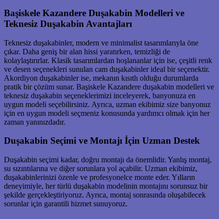
Başiskele Kazandere Duşakabin Modelleri ve
Teknesiz Duşakabin Avantajları
Teknesiz duşakabinler, modern ve minimalist tasarımlarıyla öne
çıkar. Daha geniş bir alan hissi yaratırken, temizliği de
kolaylaştırırlar. Klasik tasarımlardan hoşlananlar için ise, çeşitli renk
ve desen seçenekleri sunulan cam duşakabinler ideal bir seçenektir.
Akordiyon duşakabinler ise, mekanın kısıtlı olduğu durumlarda
pratik bir çözüm sunar. Başiskele Kazandere duşakabin modelleri ve
teknesiz duşakabin seçeneklerimizi inceleyerek, banyonuza en
uygun modeli seçebilirsiniz. Ayrıca, uzman ekibimiz size banyonuz
için en uygun modeli seçmeniz konusunda yardımcı olmak için her
zaman yanınızdadır.
Duşakabin Seçimi ve Montajı İçin Uzman Destek
Duşakabin seçimi kadar, doğru montajı da önemlidir. Yanlış montaj,
su sızıntılarına ve diğer sorunlara yol açabilir. Uzman ekibimiz,
duşakabinlerinizi özenle ve profesyonelce monte eder. Yılların
deneyimiyle, her türlü duşakabin modelinin montajını sorunsuz bir
şekilde gerçekleştiriyoruz. Ayrıca, montaj sonrasında oluşabilecek
sorunlar için garantili hizmet sunuyoruz.