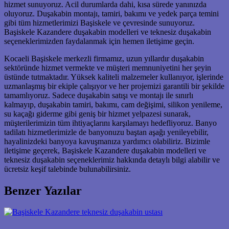
hizmet sunuyoruz. Acil durumlarda dahi, kısa sürede yanınızda
oluyoruz. Duşakabin montajı, tamiri, bakımı ve yedek parça temini
gibi tüm hizmetlerimizi Başiskele ve çevresinde sunuyoruz.
Başiskele Kazandere duşakabin modelleri ve teknesiz duşakabin
seçeneklerimizden faydalanmak için hemen iletişime geçin.
Kocaeli Başiskele merkezli firmamız, uzun yıllardır duşakabin
sektöründe hizmet vermekte ve müşteri memnuniyetini her şeyin
üstünde tutmaktadır. Yüksek kaliteli malzemeler kullanıyor, işlerinde
uzmanlaşmış bir ekiple çalışıyor ve her projemizi garantili bir şekilde
tamamlıyoruz. Sadece duşakabin satışı ve montajı ile sınırlı
kalmayıp, duşakabin tamiri, bakımı, cam değişimi, silikon yenileme,
su kaçağı giderme gibi geniş bir hizmet yelpazesi sunarak,
müşterilerimizin tüm ihtiyaçlarını karşılamayı hedefliyoruz. Banyo
tadilatı hizmetlerimizle de banyonuzu baştan aşağı yenileyebilir,
hayalinizdeki banyoya kavuşmanıza yardımcı olabiliriz. Bizimle
iletişime geçerek, Başiskele Kazandere duşakabin modelleri ve
teknesiz duşakabin seçeneklerimiz hakkında detaylı bilgi alabilir ve
ücretsiz keşif talebinde bulunabilirsiniz.
Benzer Yazılar