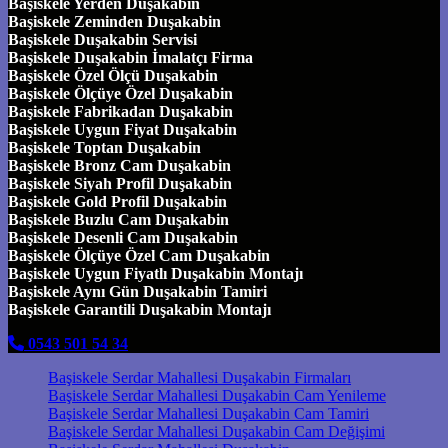
Başiskele Yerden Duşakabin
Başiskele Zeminden Duşakabin
Başiskele Duşakabin Servisi
Başiskele Duşakabin İmalatçı Firma
Başiskele Özel Ölçü Duşakabin
Başiskele Ölçüye Özel Duşakabin
Başiskele Fabrikadan Duşakabin
Başiskele Uygun Fiyat Duşakabin
Başiskele Toptan Duşakabin
Başiskele Bronz Cam Duşakabin
Başiskele Siyah Profil Duşakabin
Başiskele Gold Profil Duşakabin
Başiskele Buzlu Cam Duşakabin
Başiskele Desenli Cam Duşakabin
Başiskele Ölçüye Özel Cam Duşakabin
Başiskele Uygun Fiyatlı Duşakabin Montajı
Başiskele Aynı Gün Duşakabin Tamiri
Başiskele Garantili Duşakabin Montajı
0543 501 54 34
Başiskele Serdar Mahallesi Duşakabin Firmaları
Başiskele Serdar Mahallesi Duşakabin Cam Yenileme
Başiskele Serdar Mahallesi Duşakabin Cam Tamiri
Başiskele Serdar Mahallesi Duşakabin Cam Değişimi