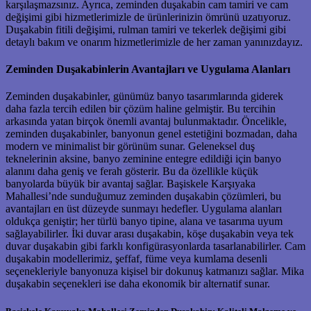
karşılaşmazsınız. Ayrıca, zeminden duşakabin cam tamiri ve cam
değişimi gibi hizmetlerimizle de ürünlerinizin ömrünü uzatıyoruz.
Duşakabin fitili değişimi, rulman tamiri ve tekerlek değişimi gibi
detaylı bakım ve onarım hizmetlerimizle de her zaman yanınızdayız.
Zeminden Duşakabinlerin Avantajları ve Uygulama Alanları
Zeminden duşakabinler, günümüz banyo tasarımlarında giderek
daha fazla tercih edilen bir çözüm haline gelmiştir. Bu tercihin
arkasında yatan birçok önemli avantaj bulunmaktadır. Öncelikle,
zeminden duşakabinler, banyonun genel estetiğini bozmadan, daha
modern ve minimalist bir görünüm sunar. Geleneksel duş
teknelerinin aksine, banyo zeminine entegre edildiği için banyo
alanını daha geniş ve ferah gösterir. Bu da özellikle küçük
banyolarda büyük bir avantaj sağlar. Başiskele Karşıyaka
Mahallesi’nde sunduğumuz zeminden duşakabin çözümleri, bu
avantajları en üst düzeyde sunmayı hedefler. Uygulama alanları
oldukça geniştir; her türlü banyo tipine, alana ve tasarıma uyum
sağlayabilirler. İki duvar arası duşakabin, köşe duşakabin veya tek
duvar duşakabin gibi farklı konfigürasyonlarda tasarlanabilirler. Cam
duşakabin modellerimiz, şeffaf, füme veya kumlama desenli
seçenekleriyle banyonuza kişisel bir dokunuş katmanızı sağlar. Mika
duşakabin seçenekleri ise daha ekonomik bir alternatif sunar.