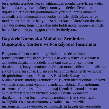
bu alandaki tecrübesiyle, su yalıtımından montaj detaylarına kadar
her adımda en yüksek kaliteyi sunmayı hedefler. Zeminden
duşakabinlerin estetik görünümünün yanı sıra, pratik kullanım
avantajları da bulunmaktadır. Kolay temizlenebilir yüzeyleri ve
modern tasarımları ile banyonuza değer katar. Akordiyon duşakabin,
cam duşakabin, füme duşakabin gibi farklı model seçeneklerimizle,
her zevke ve bütçeye uygun çözümler üretiyoruz.
Başiskele Karşıyaka Mahallesi Zeminden
Duşakabin: Modern ve Fonksiyonel Tasarımlar
Banyonuzda hem estetik bir görünüm hem de maksimum
fonksiyonellik arayışındaysanız, Başiskele Karşıyaka Mahallesi
zeminden duşakabin modellerimiz tam size göre. Zeminden
duşakabinler, banyo zeminine doğrudan monte edilen, minimalist ve
şık bir duş alanı sunar. Bu sayede banyonuz daha ferah ve modern
bir görünüme kavuşur. Firmamız, Başiskele Karşıyaka
Mahallesi’nde sunduğu zeminden duşakabin hizmetlerinde, kaliteyi
ve müşteri memnuniyetini ön planda tutmaktadır. Kullandığımız
malzemeler birinci sınıf olup, montaj işlemleri alanında uzman
ekiplerimiz tarafından titizlikle gerçekleştirilir. Zeminden
duşakabinlerin en önemli avantajlarından biri, su sızdırmazlık
özelliğidir. Özel tasarımlarımız ve kaliteli sızdırmazlık
malzemelerimiz sayesinde, banyonuzda su kaçağı gibi sorunlarla