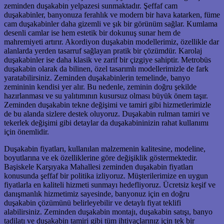
zeminden duşakabin yelpazesi sunmaktadır. Şeffaf cam
duşakabinler, banyonuza ferahlık ve modern bir hava katarken, füme
cam duşakabinler daha gizemli ve şık bir görünüm sağlar. Kumlama
desenli camlar ise hem estetik bir dokunuş sunar hem de
mahremiyeti artırır. Akordiyon duşakabin modellerimiz, özellikle dar
alanlarda yerden tasarruf sağlayan pratik bir çözümdür. Karolaj
duşakabinler ise daha klasik ve zarif bir çizgiye sahiptir. Metrobüs
duşakabin olarak da bilinen, özel tasarımlı modellerimizle de fark
yaratabilirsiniz. Zeminden duşakabinlerin temelinde, banyo
zemininin kendisi yer alır. Bu nedenle, zeminin doğru şekilde
hazırlanması ve su yalıtımının kusursuz olması büyük önem taşır.
Zeminden duşakabin tekne değişimi ve tamiri gibi hizmetlerimizle
de bu alanda sizlere destek oluyoruz. Duşakabin rulman tamiri ve
tekerlek değişimi gibi detaylar da duşakabininizin rahat kullanımı
için önemlidir.
Duşakabin fiyatları, kullanılan malzemenin kalitesine, modeline,
boyutlarına ve ek özelliklerine göre değişiklik göstermektedir.
Başiskele Karşıyaka Mahallesi zeminden duşakabin fiyatları
konusunda şeffaf bir politika izliyoruz. Müşterilerimize en uygun
fiyatlarla en kaliteli hizmeti sunmayı hedefliyoruz. Ücretsiz keşif ve
danışmanlık hizmetimiz sayesinde, banyonuz için en doğru
duşakabin çözümünü belirleyebilir ve detaylı fiyat teklifi
alabilirsiniz. Zeminden duşakabin montajı, duşakabin satışı, banyo
tadilatı ve duşakabin tamiri gibi tüm ihtiyaçlarınız için tek bir