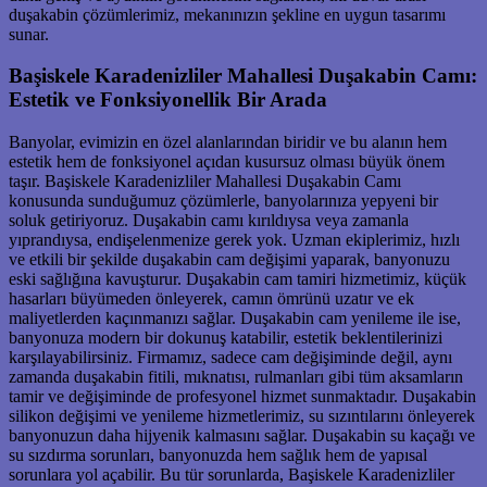
duşakabin çözümlerimiz, mekanınızın şekline en uygun tasarımı
sunar.
Başiskele Karadenizliler Mahallesi Duşakabin Camı:
Estetik ve Fonksiyonellik Bir Arada
Banyolar, evimizin en özel alanlarından biridir ve bu alanın hem
estetik hem de fonksiyonel açıdan kusursuz olması büyük önem
taşır. Başiskele Karadenizliler Mahallesi Duşakabin Camı
konusunda sunduğumuz çözümlerle, banyolarınıza yepyeni bir
soluk getiriyoruz. Duşakabin camı kırıldıysa veya zamanla
yıprandıysa, endişelenmenize gerek yok. Uzman ekiplerimiz, hızlı
ve etkili bir şekilde duşakabin cam değişimi yaparak, banyonuzu
eski sağlığına kavuşturur. Duşakabin cam tamiri hizmetimiz, küçük
hasarları büyümeden önleyerek, camın ömrünü uzatır ve ek
maliyetlerden kaçınmanızı sağlar. Duşakabin cam yenileme ile ise,
banyonuza modern bir dokunuş katabilir, estetik beklentilerinizi
karşılayabilirsiniz. Firmamız, sadece cam değişiminde değil, aynı
zamanda duşakabin fitili, mıknatısı, rulmanları gibi tüm aksamların
tamir ve değişiminde de profesyonel hizmet sunmaktadır. Duşakabin
silikon değişimi ve yenileme hizmetlerimiz, su sızıntılarını önleyerek
banyonuzun daha hijyenik kalmasını sağlar. Duşakabin su kaçağı ve
su sızdırma sorunları, banyonuzda hem sağlık hem de yapısal
sorunlara yol açabilir. Bu tür sorunlarda, Başiskele Karadenizliler