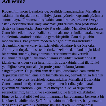
Adresiniz
Kocaeli’nin incisi Başiskele’de, özellikle Karadenizliler Mahallesi
sakinlerinin duşakabin camı ihtiyaçlarına yönelik kapsamlı çözümler
sunmaktayız. Firmamız, duşakabin camı kırılması, eskimesi veya
estetik beklentilerinizi karşılamaması gibi durumlarda profesyonel
destek sağlamaktadır. Başiskele Karadenizliler Mahallesi Duşakabin
Camı hizmetlerimiz, en kaliteli cam malzemeleri kullanılarak, uzman
ekiplerimiz tarafından titizlikle gerçekleştirilir. Cam duşakabin
modellerimiz, banyonuza modern bir görünüm kazandırırken,
dayanıklılıkları ve kolay temizlenebilir olmalarıyla da öne çıkar.
Akordiyon duşakabin sistemlerimiz, özellikle dar alanlar için ideal
bir çözüm sunarak, banyonuzun her santimetresini verimli
kullanmanızı sağlar. Duşakabin tamiri ve tadilatı konularında da
iddialıyız; eskiyen veya hasar görmüş duşakabinlerinizi ilk günkü
yeniliğine kavuşturmak için profesyonel dokunuşlarımızı
esirgemiyoruz. Duşakabin cam değişimi, duşakabin cam tamiri ve
duşakabin cam yenileme gibi hizmetlerimizle, banyolarınıza ferahlık
ve şıklık katıyoruz. Başiskele Karadenizliler Mahallesi Duşakabin
Camı alanında, müşteri memnuniyetini en üst düzeyde tutarak,
güvenilir ve ekonomik çözümler üretiyoruz. Mika duşakabin
seçeneklerimiz, hafifliği ve ekonomikliği ile tercih edilebilirken,
füme ve karolaj gibi özel tasarımlarımızla banyolarınıza benzersiz bir
karakter katabilirsiniz. Şeffaf duşakabin modellerimiz, banyonuzun
daha geniş ve aydınlık görünmesini sağlarken, iki duvar arası