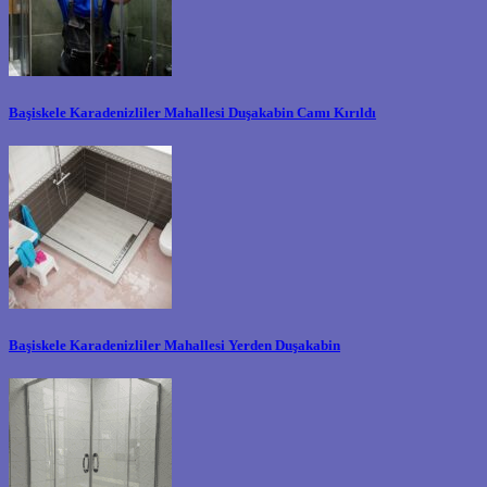
Başiskele Karadenizliler Mahallesi Duşakabin Camı Kırıldı
Başiskele Karadenizliler Mahallesi Yerden Duşakabin