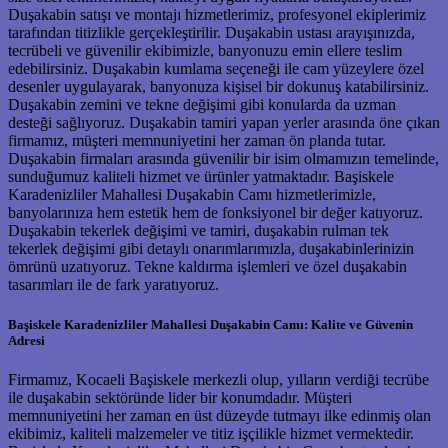
Duşakabin satışı ve montajı hizmetlerimiz, profesyonel ekiplerimiz
tarafından titizlikle gerçekleştirilir. Duşakabin ustası arayışınızda,
tecrübeli ve güvenilir ekibimizle, banyonuzu emin ellere teslim
edebilirsiniz. Duşakabin kumlama seçeneği ile cam yüzeylere özel
desenler uygulayarak, banyonuza kişisel bir dokunuş katabilirsiniz.
Duşakabin zemini ve tekne değişimi gibi konularda da uzman
desteği sağlıyoruz. Duşakabin tamiri yapan yerler arasında öne çıkan
firmamız, müşteri memnuniyetini her zaman ön planda tutar.
Duşakabin firmaları arasında güvenilir bir isim olmamızın temelinde,
sunduğumuz kaliteli hizmet ve ürünler yatmaktadır. Başiskele
Karadenizliler Mahallesi Duşakabin Camı hizmetlerimizle,
banyolarınıza hem estetik hem de fonksiyonel bir değer katıyoruz.
Duşakabin tekerlek değişimi ve tamiri, duşakabin rulman tek
tekerlek değişimi gibi detaylı onarımlarımızla, duşakabinlerinizin
ömrünü uzatıyoruz. Tekne kaldırma işlemleri ve özel duşakabin
tasarımları ile de fark yaratıyoruz.
Başiskele Karadenizliler Mahallesi Duşakabin Camı: Kalite ve Güvenin
Adresi
Firmamız, Kocaeli Başiskele merkezli olup, yılların verdiği tecrübe
ile duşakabin sektöründe lider bir konumdadır. Müşteri
memnuniyetini her zaman en üst düzeyde tutmayı ilke edinmiş olan
ekibimiz, kaliteli malzemeler ve titiz işçilikle hizmet vermektedir.