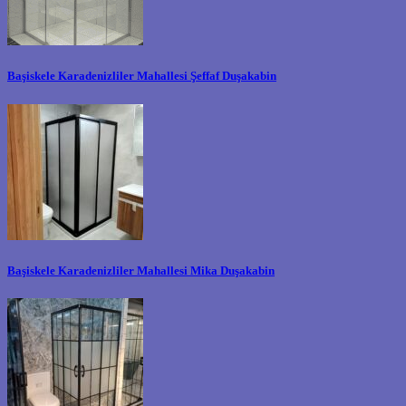
Başiskele Karadenizliler Mahallesi Şeffaf Duşakabin
Başiskele Karadenizliler Mahallesi Mika Duşakabin