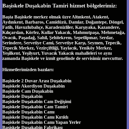
Başiskele Duşakabin Tamiri hizmet bölgelerimiz:
Başta Başiskele merkez olmak üzre Altınkent, Atakent,
Aydınkent, Barbaros, Camidüzü, Damlar, Doğantepe, Döngel,
Fatih, Havuzlubahçe, Karadenizliler, Karşıyaka, Kazandere,
Kılıçarslan, Körfez, Kullar Yakacık, Mahmutpaşa, Mehmetağa,
Ovacık, Paşadağ, Sahil, Şehitekrem, Sepetlipınar, Serdar,
Serindere, Servetiye Cami, Servetiye Karşı, Seymen, Tepecik,
Tepecik Merkez, Vezirçiftliği, Yaylacık, Yeniköy Merkez,
Yeşilkent, Yeşilyurt, Yuvacık Yakacık mahalleleri ve aynı
zamanda Başiskele ve izmit genelinde de servisimiz mevcuttur.
Hizmetlerimizden bazıları:
Başiskele 2 Duvar Arası Duşakabin
Başiskele Akordiyon Duşakabin
Başiskele Cam Duşakabin
Başiskele Duşakabin
Başiskele Duşakabin Cam Değişimi
Başiskele Duşakabin Cam Tamiri
Başiskele Duşakabin Camı
Başiskele Duşakabin Camı Kırıldı
Başiskele Duşakabin Camı Yapan Yerler
Başiskele Duşakabin Fabrikası