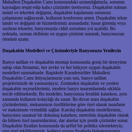
Mahallesi Duşakabin Camı konusundaki uzmanlığımızla, sorunun
kaynağını tespit edip kalıcı çözümler üretiyoruz. Duşakabin rulman
tamiri ve tekerlek değişimi, duşakabin kapılarının sorunsuz
çalışmasını sağlayarak, kullanım konforunu artırır. Duşakabin tekne
tamiri ve değişimi de hizmetlerimiz arasındadır; hasar görmüş veya
sızdıran tekneler, banyonuzda ciddi sorunlara yol açabilir. Bu
noktada, uzman ekibimiz en uygun çözümü sunarak, banyonuzun
ömrünü uzatır.
Duşakabin Modelleri ve Çözümleriyle Banyonuzu Yenileyin
Banyo tadilatı ve duşakabin montajı konusunda geniş bir deneyime
sahip olan firmamız, her zevke ve her bütçeye uygun duşakabin
modelleri sunmaktadır. Başiskele Karadenizliler Mahallesi
Duşakabin Camı ihtiyaçlarınızın yanı sıra, banyo tadilatı
projelerinizde de yanınızdayız. Zeminden duşakabin ve yerden
duşakabin seçeneklerimiz, modern banyo tasarımlarında sıklıkla
tercih edilmektedir. Bu modeller, banyonuza ferahlık katarken, aynı
zamanda kullanım kolaylığı da sunar. İki duvar arası duşakabin
çözümlerimiz, mekanınızın özelliklerine göre özel olarak tasarlanır
ve maksimum verimlilik sağlar. Karolaj duşakabin modellerimiz,
banyolara sanatsal bir dokunuş katarken, metrobüs duşakabin olarak
da bilinen özel tasarımlarımız, dar alanlar için pratik çözümler sunar.
Duşakabin fiyatları konusunda da şeffaf bir politika izlemekteyiz;
size özel tekliflerimizle, kaliteyi uygun fiyatlarla buluşturuyoruz.