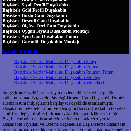
Başiskele Siyah Profil Duşakabin
Başiskele Gold Profil Duşakabin
Başiskele Buzlu Cam Duşakabin
Başiskele Desenli Cam Duşakabin
Başiskele Ölçüye Özel Cam Duşakabin
Başiskele Uygun Fiyatlı Duşakabin Montajı
Başiskele Aynı Gün Duşakabin Tamiri
Başiskele Garantili Duşakabin Montajı
0543 501 54 34
Başiskele Serdar Mahallesi Duşakabin Satışı
Başiskele Serdar Mahallesi Duşakabin Rulmanı
Başiskele Serdar Mahallesi Duşakabin Rulman Tamiri
Başiskele Serdar Mahallesi Duşakabin Montajı
Başiskele Serdar Mahallesi Duşakabin Modelleri
Su geçirmez özelliği ve kolay temizlenebilir yüzeyi ile pratik
kullanım sunan Başiskele Paşadağ Desenli Cam Duşakabinlerimiz,
ailenizin tüm ihtiyaçlarını karşılayacak şekilde tasarlanmıştır.
Duşakabin Tekerlek Tamiri ve Değişimi Süreci Duşakabin tekerlek
tamiri ve değişimi süreci, firmamızda oldukça titizlikle yürütülür.
Biz, bu sorunları en kısa sürede ve kalıcı olarak çözüyoruz.
Duşakabin Fiyatları ve Ödeme Seçenekleri Başiskele'de duşakabin
fiyatları, ürünün özelliklerine, boyutlarına ve kullanılan malzemelere