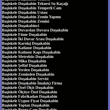
Başiskele Duşakabin Teknesi Su Kaçağı
Başiskele Duşakabin Temperli Cam
Başiskele Duşakabin Ustası
Başiskele Duşakabin Zemin Yapımı
Başiskele Duşakabin Zemini
Başiskele Duşakabinci
Başiskele Duvardan Duvara Duşakabin
Başiskele Füme Duşakabin
Başiskele İki Duvar Arası Duşakabin
Başiskele Karolaj Duşakabin
Başiskele Katlanır Duşakabin
Başiskele Katlanır Kapı Duşakabin
Başiskele Metrobüs Duşakabin
Başiskele Mika Duşakabin
Başiskele Şeffaf Duşakabin
Başiskele Yerden Duşakabin
Başiskele Zeminden Duşakabin
Başiskele Duşakabin Servisi
Başiskele Duşakabin İmalatçı Firma
Başiskele Özel Ölçü Duşakabin
Başiskele Ölçüye Özel Duşakabin
Başiskele Fabrikadan Duşakabin
Başiskele Uygun Fiyat Duşakabin
Başiskele Toptan Duşakabin
Başiskele Bronz Cam Duşakabin