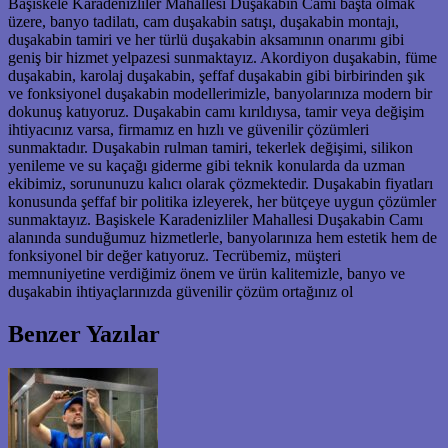
Başiskele Karadenizliler Mahallesi Duşakabin Camı başta olmak
üzere, banyo tadilatı, cam duşakabin satışı, duşakabin montajı,
duşakabin tamiri ve her türlü duşakabin aksamının onarımı gibi
geniş bir hizmet yelpazesi sunmaktayız. Akordiyon duşakabin, füme
duşakabin, karolaj duşakabin, şeffaf duşakabin gibi birbirinden şık
ve fonksiyonel duşakabin modellerimizle, banyolarınıza modern bir
dokunuş katıyoruz. Duşakabin camı kırıldıysa, tamir veya değişim
ihtiyacınız varsa, firmamız en hızlı ve güvenilir çözümleri
sunmaktadır. Duşakabin rulman tamiri, tekerlek değişimi, silikon
yenileme ve su kaçağı giderme gibi teknik konularda da uzman
ekibimiz, sorununuzu kalıcı olarak çözmektedir. Duşakabin fiyatları
konusunda şeffaf bir politika izleyerek, her bütçeye uygun çözümler
sunmaktayız. Başiskele Karadenizliler Mahallesi Duşakabin Camı
alanında sunduğumuz hizmetlerle, banyolarınıza hem estetik hem de
fonksiyonel bir değer katıyoruz. Tecrübemiz, müşteri
memnuniyetine verdiğimiz önem ve ürün kalitemizle, banyo ve
duşakabin ihtiyaçlarınızda güvenilir çözüm ortağınız ol
Benzer Yazılar