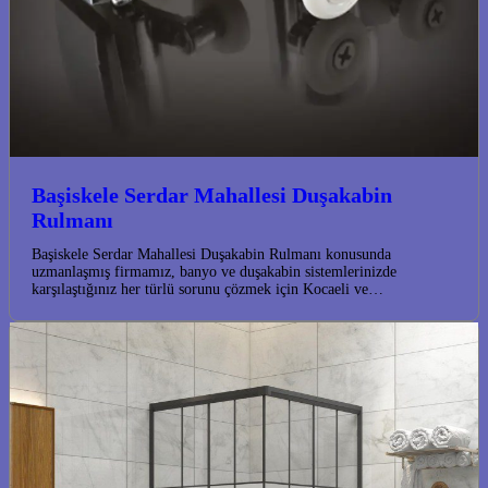
Başiskele Serdar Mahallesi Duşakabin
Rulmanı
Başiskele Serdar Mahallesi Duşakabin Rulmanı konusunda
uzmanlaşmış firmamız, banyo ve duşakabin sistemlerinizde
karşılaştığınız her türlü sorunu çözmek için Kocaeli ve…