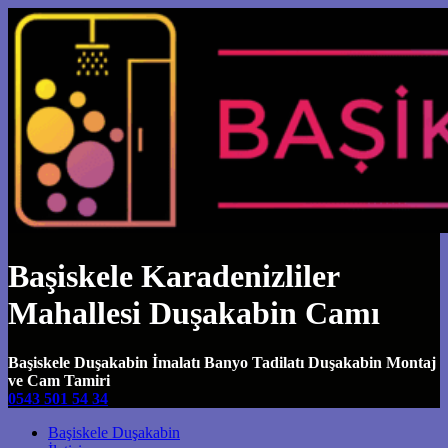
Başiskele Karadenizliler
Mahallesi Duşakabin Camı
Başiskele Duşakabin İmalatı Banyo Tadilatı Duşakabin Montaj
ve Cam Tamiri
0543 501 54 34
Main Navigation
Başiskele Duşakabin