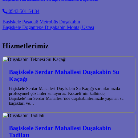
0543 501 54 34
Post navigation
Başiskele Paşadağ Metrobüs Duşakabin
Başiskele Doğantepe Duşakabin Montaj Ustası
Hizmetlerimiz
Başiskele Serdar Mahallesi Duşakabin Su
Kaçağı
Başiskele Serdar Mahallesi Duşakabin Su Kaçağı sorunlarınızda
profesyonel çözümler sunuyoruz. Kocaeli’nin kalbinde,
Başiskele’nin Serdar Mahallesi’nde duşakabinlerinizde yaşanan su
kaçakları ve…
Başiskele Serdar Mahallesi Duşakabin
Tadilatı