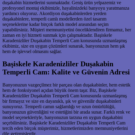
duşakabin hizmetlerini sunmaktadır. Geniş ürün yelpazemiz ve
profesyonel montaj ekibimizle, hayalinizdeki banyoyu yaratmanıza
yardımcı oluyoruz. Akordiyon duşakabinlerden yerden
duşakabinlere, temperli camlı modellerden özel tasarım
seçeneklerine kadar birçok farklı model arasından seçim
yapabilirsiniz. Müşteri memnuniyetini önceliklendiren firmamız, her
zaman en iyi hizmeti sunmak için çalışmaktadır. Başiskele
Karadenizliler Duşakabin Temperli Cam konusunda uzmanlaşmış
ekibimiz, size en uygun çözümleri sunarak, banyonuzun hem şık
hem de işlevsel olmasını sağlar.
Başiskele Karadenizliler Duşakabin
Temperli Cam: Kalite ve Güvenin Adresi
Banyonuzun vazgeçilmez bir parçası olan duşakabinler, hem estetik
hem de fonksiyonel açıdan büyük önem taşır. Biz, Başiskele
Karadenizliler Duşakabin Temperli Cam konusunda uzmanlaşmış
bir firmayız ve size en dayanıklı, şık ve güvenilir duşakabinleri
sunuyoruz. Temperli camın sağlamlığı ve uzun ömürlülüğü,
banyonuzun güvenliğini ve estetiğini bir arada sunar. Farklı renk ve
model seçenekleriyle, banyonuzun tarzına en uygun duşakabini
seçebilirsiniz. Başiskele Karadenizliler Duşakabin Temperli Cam
tercih eden birçok müşterimiz, hizmetlerimizden memnuniyetlerini
dile getirmişlerdir.