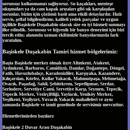
sorunsuz kullanmanızı sağlıyoruz. Su kaçakları, menteşe
sıkışmaları ya da cam kapak arızaları gibi sık karşılaşılan
sorunlar, bizim için çözümü basit ama etkili detaylardır. Hızlı
servis, şeffaf bilgilendirme, kaliteli yedek parçalar ve uygun
işçilikle Başiskele Duşakabin olarak size en iyi hizmeti sunmayı
ilke edindik. Sorunsuz ve hijyenik bir banyo deneyimi için bizi
tercih edin; alanında uzman ekibimizle banyolarınızda fark
yaratalım.
Başiskele Duşakabin Tamiri hizmet bölgelerimiz:
Başta Başiskele merkez olmak üzre Altınkent, Atakent,
Aydınkent, Barbaros, Camidüzü, Damlar, Doğantepe, Döngel,
Fatih, Havuzlubahçe, Karadenizliler, Karşıyaka, Kazandere,
Kılıçarslan, Körfez, Kullar Yakacık, Mahmutpaşa, Mehmetağa,
Ovacık, Paşadağ, Sahil, Şehitekrem, Sepetlipınar, Serdar,
Serindere, Servetiye Cami, Servetiye Karşı, Seymen, Tepecik,
Tepecik Merkez, Vezirçiftliği, Yaylacık, Yeniköy Merkez,
Yeşilkent, Yeşilyurt, Yuvacık Yakacık mahalleleri ve aynı
zamanda Başiskele ve izmit genelinde de servisimiz mevcuttur.
Hizmetlerimizden bazıları:
Başiskele 2 Duvar Arası Duşakabin