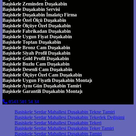
Başiskele Zeminden Duşakabin
Başiskele Duşakabin Servisi
Başiskele Duşakabin İmalatçı Firma
Başiskele Özel Ölçü Duşakabin
Başiskele Ölçüye Özel Duşakabin
Başiskele Fabrikadan Duşakabin
Başiskele Uygun Fiyat Duşakabin
Başiskele Toptan Duşakabin
Başiskele Bronz Cam Duşakabin
Başiskele Siyah Profil Duşakabin
Başiskele Gold Profil Duşakabin
Başiskele Buzlu Cam Duşakabin
Başiskele Desenli Cam Duşakabin
Başiskele Ölçüye Özel Cam Duşakabin
Başiskele Uygun Fiyatlı Duşakabin Montajı
Başiskele Aynı Gün Duşakabin Tamiri
Başiskele Garantili Duşakabin Montajı
0543 501 54 34
Başiskele Serdar Mahallesi Duşakabin Tekne Tamiri
Başiskele Serdar Mahallesi Duşakabin Tekerlek Değişimi
Başiskele Serdar Mahallesi Duşakabin Tekeri
Başiskele Serdar Mahallesi Duşakabin Teker Tamiri
Başiskele Serdar Mahallesi Duşakabin Tamiri