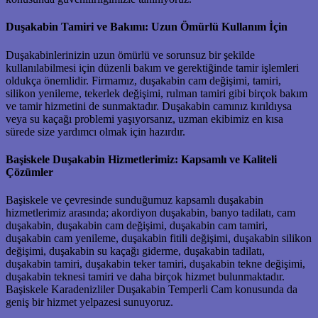
Duşakabin Tamiri ve Bakımı: Uzun Ömürlü Kullanım İçin
Duşakabinlerinizin uzun ömürlü ve sorunsuz bir şekilde
kullanılabilmesi için düzenli bakım ve gerektiğinde tamir işlemleri
oldukça önemlidir. Firmamız, duşakabin cam değişimi, tamiri,
silikon yenileme, tekerlek değişimi, rulman tamiri gibi birçok bakım
ve tamir hizmetini de sunmaktadır. Duşakabin camınız kırıldıysa
veya su kaçağı problemi yaşıyorsanız, uzman ekibimiz en kısa
sürede size yardımcı olmak için hazırdır.
Başiskele Duşakabin Hizmetlerimiz: Kapsamlı ve Kaliteli
Çözümler
Başiskele ve çevresinde sunduğumuz kapsamlı duşakabin
hizmetlerimiz arasında; akordiyon duşakabin, banyo tadilatı, cam
duşakabin, duşakabin cam değişimi, duşakabin cam tamiri,
duşakabin cam yenileme, duşakabin fitili değişimi, duşakabin silikon
değişimi, duşakabin su kaçağı giderme, duşakabin tadilatı,
duşakabin tamiri, duşakabin teker tamiri, duşakabin tekne değişimi,
duşakabin teknesi tamiri ve daha birçok hizmet bulunmaktadır.
Başiskele Karadenizliler Duşakabin Temperli Cam konusunda da
geniş bir hizmet yelpazesi sunuyoruz.