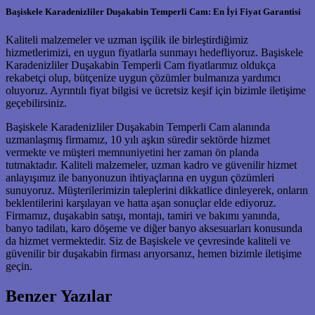
Başiskele Karadenizliler Duşakabin Temperli Cam: En İyi Fiyat Garantisi
Kaliteli malzemeler ve uzman işçilik ile birleştirdiğimiz
hizmetlerimizi, en uygun fiyatlarla sunmayı hedefliyoruz. Başiskele
Karadenizliler Duşakabin Temperli Cam fiyatlarımız oldukça
rekabetçi olup, bütçenize uygun çözümler bulmanıza yardımcı
oluyoruz. Ayrıntılı fiyat bilgisi ve ücretsiz keşif için bizimle iletişime
geçebilirsiniz.
Başiskele Karadenizliler Duşakabin Temperli Cam alanında
uzmanlaşmış firmamız, 10 yılı aşkın süredir sektörde hizmet
vermekte ve müşteri memnuniyetini her zaman ön planda
tutmaktadır. Kaliteli malzemeler, uzman kadro ve güvenilir hizmet
anlayışımız ile banyonuzun ihtiyaçlarına en uygun çözümleri
sunuyoruz. Müşterilerimizin taleplerini dikkatlice dinleyerek, onların
beklentilerini karşılayan ve hatta aşan sonuçlar elde ediyoruz.
Firmamız, duşakabin satışı, montajı, tamiri ve bakımı yanında,
banyo tadilatı, karo döşeme ve diğer banyo aksesuarları konusunda
da hizmet vermektedir. Siz de Başiskele ve çevresinde kaliteli ve
güvenilir bir duşakabin firması arıyorsanız, hemen bizimle iletişime
geçin.
Benzer Yazılar