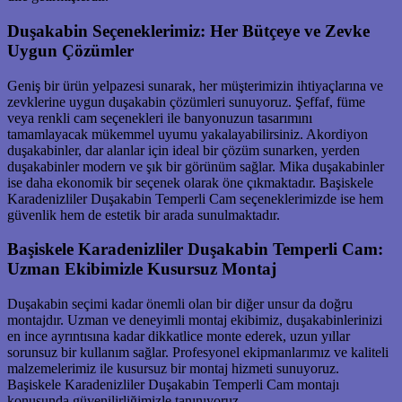
Duşakabin Seçeneklerimiz: Her Bütçeye ve Zevke
Uygun Çözümler
Geniş bir ürün yelpazesi sunarak, her müşterimizin ihtiyaçlarına ve
zevklerine uygun duşakabin çözümleri sunuyoruz. Şeffaf, füme
veya renkli cam seçenekleri ile banyonuzun tasarımını
tamamlayacak mükemmel uyumu yakalayabilirsiniz. Akordiyon
duşakabinler, dar alanlar için ideal bir çözüm sunarken, yerden
duşakabinler modern ve şık bir görünüm sağlar. Mika duşakabinler
ise daha ekonomik bir seçenek olarak öne çıkmaktadır. Başiskele
Karadenizliler Duşakabin Temperli Cam seçeneklerimizde ise hem
güvenlik hem de estetik bir arada sunulmaktadır.
Başiskele Karadenizliler Duşakabin Temperli Cam:
Uzman Ekibimizle Kusursuz Montaj
Duşakabin seçimi kadar önemli olan bir diğer unsur da doğru
montajdır. Uzman ve deneyimli montaj ekibimiz, duşakabinlerinizi
en ince ayrıntısına kadar dikkatlice monte ederek, uzun yıllar
sorunsuz bir kullanım sağlar. Profesyonel ekipmanlarımız ve kaliteli
malzemelerimiz ile kusursuz bir montaj hizmeti sunuyoruz.
Başiskele Karadenizliler Duşakabin Temperli Cam montajı
konusunda güvenilirliğimizle tanınıyoruz.