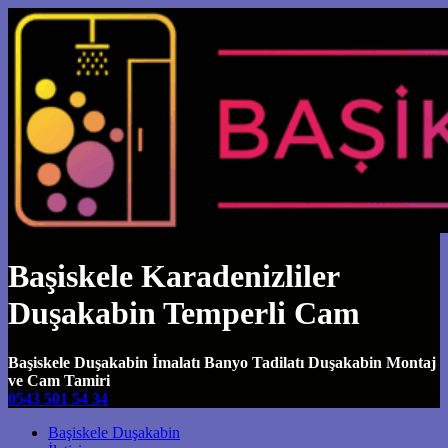
Başiskele Karadenizliler
Duşakabin Temperli Cam
Başiskele Duşakabin İmalatı Banyo Tadilatı Duşakabin Montaj
ve Cam Tamiri
0543 501 54 34
Main Navigation
Başiskele Duşakabin