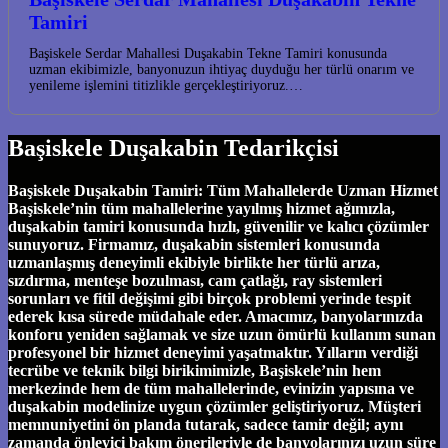
Tamiri
Başiskele Serdar Mahallesi Duşakabin Tekne Tamiri konusunda
uzman ekibimizle, banyonuzun ihtiyaç duyduğu her türlü onarım ve
yenileme işlemini titizlikle gerçekleştiriyoruz.…
Başiskele Duşakabin Tedarikçisi
Başiskele Duşakabin Tamiri: Tüm Mahallelerde Uzman Hizmet
Başiskele’nin tüm mahallelerine yayılmış hizmet ağımızla,
duşakabin tamiri konusunda hızlı, güvenilir ve kalıcı çözümler
sunuyoruz. Firmamız, duşakabin sistemleri konusunda
uzmanlaşmış deneyimli ekibiyle birlikte her türlü arıza,
sızdırma, menteşe bozulması, cam çatlağı, ray sistemleri
sorunları ve fitil değişimi gibi birçok problemi yerinde tespit
ederek kısa sürede müdahale eder. Amacımız, banyolarınızda
konforu yeniden sağlamak ve size uzun ömürlü kullanım sunan
profesyonel bir hizmet deneyimi yaşatmaktır. Yılların verdiği
tecrübe ve teknik bilgi birikimimizle, Başiskele’nin hem
merkezinde hem de tüm mahallelerinde, evinizin yapısına ve
duşakabin modelinize uygun çözümler geliştiriyoruz. Müşteri
memnuniyetini ön planda tutarak, sadece tamir değil; aynı
zamanda önleyici bakım önerileriyle de banyolarınızı uzun süre