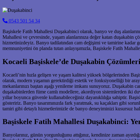
0543 501 54 34
Başiskele Fatih Mahallesi Duşakabinci olarak, banyo ve duş alanlarınız
Mahallesi ve çevresinde, yaşam alanlarınıza değer katan duşakabin ç
hizmetinizdeyiz. Banyo tadilatından cam değişimi ve tamirine kadar g
memnuniyetini ön planda tutan anlayışımızla, Başiskele Fatih Mahalle
Kocaeli Başiskele’de Duşakabin Çözümleri
Kocaeli’nin hızla gelişen ve yaşam kalitesi yüksek bölgelerinden Başi
olarak, modern yaşamın gerektirdiği estetik ve fonksiyonelliği bir ara
mekanlarınızı baştan aşağı yenileme imkanı sunuyoruz. Duşakabin cam 
duşakabinlerden füme camlı modellere, akordiyon sistemlerden iki duva
yıllar boyunca güvenle kullanabileceğiniz dayanıklılığa sahiptir. Baş
gösteririz. Banyo tasarımınızda fark yaratmak, su kaçakları gibi soru
tamiri gibi detaylı hizmetlerimizle de banyo deneyiminizi kusursuz hal
Başiskele Fatih Mahallesi Duşakabinci: Yen
Banyolarınız, günün yorgunluğunu attığınız, kendinize zaman ayırdığın