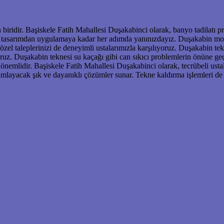
 biridir. Başiskele Fatih Mahallesi Duşakabinci olarak, banyo tadilatı pr
tasarımdan uygulamaya kadar her adımda yanınızdayız. Duşakabin montaj
el taleplerinizi de deneyimli ustalarımızla karşılıyoruz. Duşakabin tek
yoruz. Duşakabin teknesi su kaçağı gibi can sıkıcı problemlerin önüne 
k önemlidir. Başiskele Fatih Mahallesi Duşakabinci olarak, tecrübeli ust
layacak şık ve dayanıklı çözümler sunar. Tekne kaldırma işlemleri de d