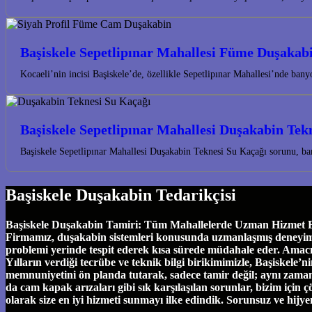
Başiskele Sepetlipınar Mahallesi Füme Duşakab
Kocaeli’nin incisi Başiskele’de, özellikle Sepetlipınar Mahallesi’nde ba
Başiskele Sepetlipınar Mahallesi Duşakabin Tek
Başiskele Sepetlipınar Mahallesi Duşakabin Teknesi Su Kaçağı sorunu, ba
Başiskele Duşakabin Tedarikçisi
Başiskele Duşakabin Tamiri: Tüm Mahallelerde Uzman Hizmet Başi
Firmamız, duşakabin sistemleri konusunda uzmanlaşmış deneyimli eki
problemi yerinde tespit ederek kısa sürede müdahale eder. Amac
Yılların verdiği tecrübe ve teknik bilgi birikimimizle, Başiskel
memnuniyetini ön planda tutarak, sadece tamir değil; aynı zamand
da cam kapak arızaları gibi sık karşılaşılan sorunlar, bizim için ç
olarak size en iyi hizmeti sunmayı ilke edindik. Sorunsuz ve hijy