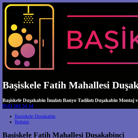
Başiskele Fatih Mahallesi Duşa
Başiskele Duşakabin İmalatı Banyo Tadilatı Duşakabin Montaj 
0543 501 54 34
Main Navigation
Başiskele Duşakabin
İletişim
Başiskele Fatih Mahallesi Duşakabinci