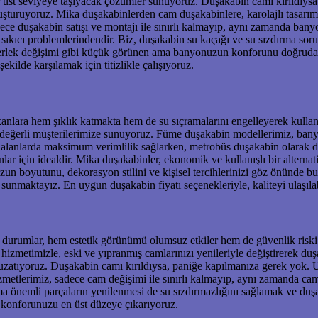
r üst seviyeye taşıyacak çözümler sunuyoruz. Duşakabin camı kırıldıys
turuyoruz. Mika duşakabinlerden cam duşakabinlere, karolajlı tasarıml
ce duşakabin satışı ve montajı ile sınırlı kalmayıp, aynı zamanda banyo 
 sıkıcı problemlerindendir. Biz, duşakabin su kaçağı ve su sızdırma so
tekerlek değişimi gibi küçük görünen ama banyonuzun konforunu doğruda
ekilde karşılamak için titizlikle çalışıyoruz.
nlara hem şıklık katmakta hem de su sıçramalarını engelleyerek kullan
iz değerli müşterilerimize sunuyoruz. Füme duşakabin modellerimiz, bany
ar alanlarda maksimum verimlilik sağlarken, metrobüs duşakabin olarak 
lar için idealdir. Mika duşakabinler, ekonomik ve kullanışlı bir alterna
un boyutunu, dekorasyon stilini ve kişisel tercihlerinizi göz önünde b
sunmaktayız. En uygun duşakabin fiyatı seçenekleriyle, kaliteyi ulaşılab
 durumlar, hem estetik görünümü olumsuz etkiler hem de güvenlik riski o
 hizmetimizle, eski ve yıpranmış camlarınızı yenileriyle değiştirerek
uzatıyoruz. Duşakabin camı kırıldıysa, paniğe kapılmanıza gerek yok. U
zmetlerimiz, sadece cam değişimi ile sınırlı kalmayıp, aynı zamanda ca
ama önemli parçaların yenilenmesi de su sızdırmazlığını sağlamak ve d
 konforunuzu en üst düzeye çıkarıyoruz.