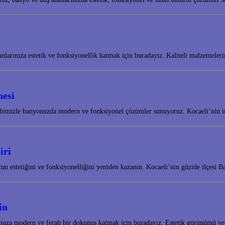
lanlarınıza estetik ve fonksiyonellik katmak için buradayız. Kaliteli malzeme
nesi
bimizle banyonuzda modern ve fonksiyonel çözümler sunuyoruz. Kocaeli’nin inc
iri
 estetiğini ve fonksiyonelliğini yeniden kazanın. Kocaeli’nin güzide ilçesi B
in
onuza modern ve ferah bir dokunuş katmak için buradayız. Estetik görünümü ve 