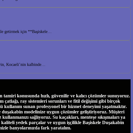
hale getirmek için **Başiskele…
eyin, Kocaeli’nin kalbinde…
tamiri konusunda hızlı, güvenilir ve kalıcı çözümler sunuyoruz.
tlağı, ray sistemleri sorunları ve fitil değişimi gibi birçok
ü kullanım sunan profesyonel bir hizmet deneyimi yaşatmaktır.
ve duşakabin modelinize uygun çözümler geliştiriyoruz. Müşteri
 kullanmanızı sağlıyoruz. Su kaçakları, menteşe sıkışmaları ya
e, kaliteli yedek parçalar ve uygun işçilikle Başiskele Duşakabin
mizle banyolarınızda fark yaratalım.