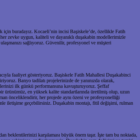
 için buradayız. Kocaeli’nin incisi Başiskele’de, özellikle Fatih
her zevke uygun, kaliteli ve dayanıklı duşakabin modellerimizle
ulaşmanızı sağlıyoruz. Güvenilir, profesyonel ve müşteri
acıyla faaliyet gösteriyoruz. Başiskele Fatih Mahallesi Duşakabinci
riyoruz. Banyo tadilatı projelerinizde de yanınızda olarak,
lerinizi ilk günkü performansına kavuşturuyoruz. Şeffaf
ir ürünümüz, en yüksek kalite standartlarında üretilmiş olup, uzun
an önceliklendirir, her projede aynı özeni ve profesyonelliği
 iletişime geçebilirsiniz. Duşakabin montajı, fitil değişimi, rulman
an beklentilerinizi karşılaması büyük önem taşır. İşte tam bu noktada,