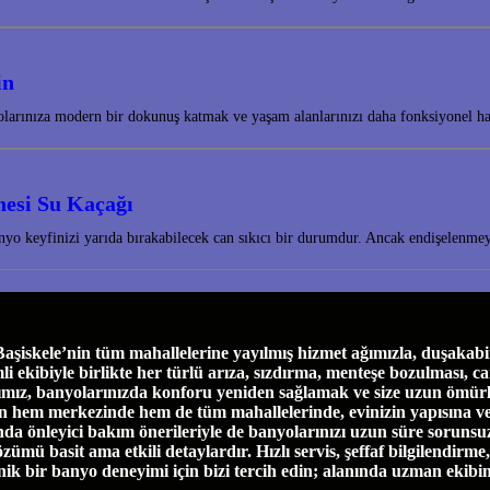
in
nyolarınıza modern bir dokunuş katmak ve yaşam alanlarınızı daha fonksiyonel 
nesi Su Kaçağı
nyo keyfinizi yarıda bırakabilecek can sıkıcı bir durumdur. Ancak endişelenm
skele’nin tüm mahallelerine yayılmış hizmet ağımızla, duşakabin 
biyle birlikte her türlü arıza, sızdırma, menteşe bozulması, cam ça
ımız, banyolarınızda konforu yeniden sağlamak ve size uzun ömürl
e’nin hem merkezinde hem de tüm mahallelerinde, evinizin yapısına 
a önleyici bakım önerileriyle de banyolarınızı uzun süre sorunsuz
özümü basit ama etkili detaylardır. Hızlı servis, şeffaf bilgilendirm
enik bir banyo deneyimi için bizi tercih edin; alanında uzman ekibi