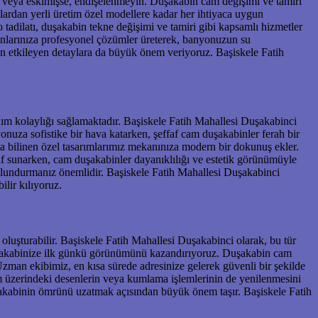
a veya eskimişse, endişelenmeyin. Duşakabin cam değişimi ve tamiri
ardan yerli üretim özel modellere kadar her ihtiyaca uygun
tadilatı, duşakabin tekne değişimi ve tamiri gibi kapsamlı hizmetler
runlarınıza profesyonel çözümler üreterek, banyonuzun su
n etkileyen detaylara da büyük önem veriyoruz. Başiskele Fatih
ım kolaylığı sağlamaktadır. Başiskele Fatih Mahallesi Duşakabinci
onuza sofistike bir hava katarken, şeffaf cam duşakabinler ferah bir
da bilinen özel tasarımlarımız mekanınıza modern bir dokunuş ekler.
tif sunarken, cam duşakabinler dayanıklılığı ve estetik görünümüyle
ulundurmanız önemlidir. Başiskele Fatih Mahallesi Duşakabinci
ilir kılıyoruz.
luşturabilir. Başiskele Fatih Mahallesi Duşakabinci olarak, bu tür
 duşakabinize ilk günkü görünümünü kazandırıyoruz. Duşakabin cam
zman ekibimiz, en kısa sürede adresinize gelerek güvenli bir şekilde
m üzerindeki desenlerin veya kumlama işlemlerinin de yenilenmesini
uşakabinin ömrünü uzatmak açısından büyük önem taşır. Başiskele Fatih