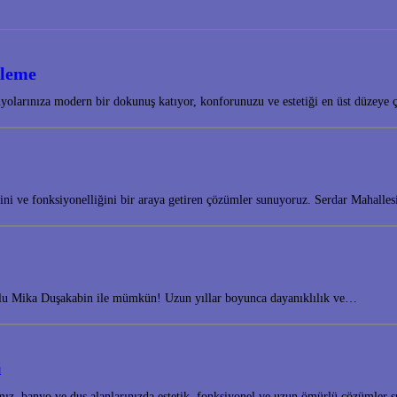
ileme
olarınıza modern bir dokunuş katıyor, konforunuzu ve estetiği en üst düzeye 
tiğini ve fonksiyonelliğini bir araya getiren çözümler sunuyoruz. Serdar Mahal
yolu Mika Duşakabin ile mümkün! Uzun yıllar boyunca dayanıklılık ve…
ı
amız, banyo ve duş alanlarınızda estetik, fonksiyonel ve uzun ömürlü çözümle