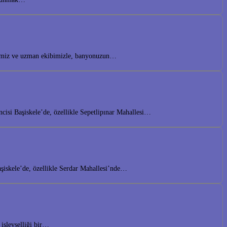
lerimiz ve uzman ekibimizle, banyonuzun…
isi Başiskele’de, özellikle Sepetlipınar Mahallesi…
aşiskele’de, özellikle Serdar Mahallesi’nde…
işlevselliği bir…