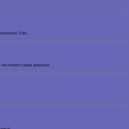
çıkarıyoruz. Eski,…
lesi’nin modern yaşam alanlarına…
r sunmak…