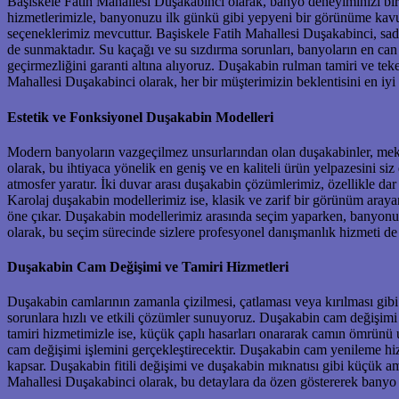
Başiskele Fatih Mahallesi Duşakabinci olarak, banyo deneyiminizi bi
hizmetlerimizle, banyonuzu ilk günkü gibi yepyeni bir görünüme kavuş
seçeneklerimiz mevcuttur. Başiskele Fatih Mahallesi Duşakabinci, sade
de sunmaktadır. Su kaçağı ve su sızdırma sorunları, banyoların en can
geçirmezliğini garanti altına alıyoruz. Duşakabin rulman tamiri ve 
Mahallesi Duşakabinci olarak, her bir müşterimizin beklentisini en iyi ş
Estetik ve Fonksiyonel Duşakabin Modelleri
Modern banyoların vazgeçilmez unsurlarından olan duşakabinler, meka
olarak, bu ihtiyaca yönelik en geniş ve en kaliteli ürün yelpazesini s
atmosfer yaratır. İki duvar arası duşakabin çözümlerimiz, özellikle d
Karolaj duşakabin modellerimiz ise, klasik ve zarif bir görünüm arayan
öne çıkar. Duşakabin modellerimiz arasında seçim yaparken, banyonuz
olarak, bu seçim sürecinde sizlere profesyonel danışmanlık hizmeti de 
Duşakabin Cam Değişimi ve Tamiri Hizmetleri
Duşakabin camlarının zamanla çizilmesi, çatlaması veya kırılması gibi
sorunlara hızlı ve etkili çözümler sunuyoruz. Duşakabin cam değişimi
tamiri hizmetimizle ise, küçük çaplı hasarları onararak camın ömrünü 
cam değişimi işlemini gerçekleştirecektir. Duşakabin cam yenileme hi
kapsar. Duşakabin fitili değişimi ve duşakabin mıknatısı gibi küçük 
Mahallesi Duşakabinci olarak, bu detaylara da özen göstererek banyo