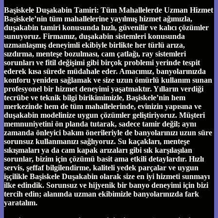
Başiskele Duşakabin Tamiri: Tüm Mahallelerde Uzman Hizmet
Başiskele’nin tüm mahallelerine yayılmış hizmet ağımızla,
duşakabin tamiri konusunda hızlı, güvenilir ve kalıcı çözümler
sunuyoruz. Firmamız, duşakabin sistemleri konusunda
uzmanlaşmış deneyimli ekibiyle birlikte her türlü arıza,
sızdırma, menteşe bozulması, cam çatlağı, ray sistemleri
sorunları ve fitil değişimi gibi birçok problemi yerinde tespit
ederek kısa sürede müdahale eder. Amacımız, banyolarınızda
konforu yeniden sağlamak ve size uzun ömürlü kullanım sunan
profesyonel bir hizmet deneyimi yaşatmaktır. Yılların verdiği
tecrübe ve teknik bilgi birikimimizle, Başiskele’nin hem
merkezinde hem de tüm mahallelerinde, evinizin yapısına ve
duşakabin modelinize uygun çözümler geliştiriyoruz. Müşteri
memnuniyetini ön planda tutarak, sadece tamir değil; aynı
zamanda önleyici bakım önerileriyle de banyolarınızı uzun süre
sorunsuz kullanmanızı sağlıyoruz. Su kaçakları, menteşe
sıkışmaları ya da cam kapak arızaları gibi sık karşılaşılan
sorunlar, bizim için çözümü basit ama etkili detaylardır. Hızlı
servis, şeffaf bilgilendirme, kaliteli yedek parçalar ve uygun
işçilikle Başiskele Duşakabin olarak size en iyi hizmeti sunmayı
ilke edindik. Sorunsuz ve hijyenik bir banyo deneyimi için bizi
tercih edin; alanında uzman ekibimizle banyolarınızda fark
yaratalım.