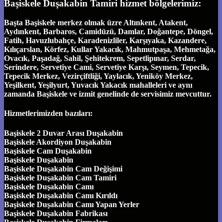
Başiskele Duşakabin Tamiri hizmet bölgelerimiz:
Başta Başiskele merkez olmak üzre Altınkent, Atakent,
Aydınkent, Barbaros, Camidüzü, Damlar, Doğantepe, Döngel,
Fatih, Havuzlubahçe, Karadenizliler, Karşıyaka, Kazandere,
Kılıçarslan, Körfez, Kullar Yakacık, Mahmutpaşa, Mehmetağa,
Ovacık, Paşadağ, Sahil, Şehitekrem, Sepetlipınar, Serdar,
Serindere, Servetiye Cami, Servetiye Karşı, Seymen, Tepecik,
Tepecik Merkez, Vezirçiftliği, Yaylacık, Yeniköy Merkez,
Yeşilkent, Yeşilyurt, Yuvacık Yakacık mahalleleri ve aynı
zamanda Başiskele ve izmit genelinde de servisimiz mevcuttur.
Hizmetlerimizden bazıları:
Başiskele 2 Duvar Arası Duşakabin
Başiskele Akordiyon Duşakabin
Başiskele Cam Duşakabin
Başiskele Duşakabin
Başiskele Duşakabin Cam Değişimi
Başiskele Duşakabin Cam Tamiri
Başiskele Duşakabin Camı
Başiskele Duşakabin Camı Kırıldı
Başiskele Duşakabin Camı Yapan Yerler
Başiskele Duşakabin Fabrikası