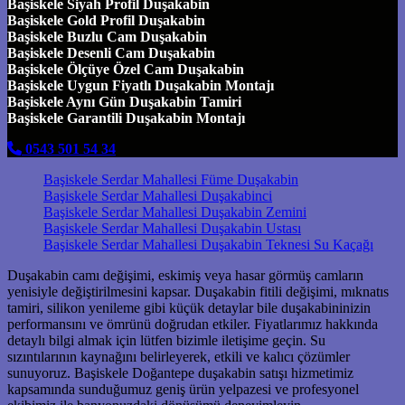
Başiskele Siyah Profil Duşakabin
Başiskele Gold Profil Duşakabin
Başiskele Buzlu Cam Duşakabin
Başiskele Desenli Cam Duşakabin
Başiskele Ölçüye Özel Cam Duşakabin
Başiskele Uygun Fiyatlı Duşakabin Montajı
Başiskele Aynı Gün Duşakabin Tamiri
Başiskele Garantili Duşakabin Montajı
0543 501 54 34
Başiskele Serdar Mahallesi Füme Duşakabin
Başiskele Serdar Mahallesi Duşakabinci
Başiskele Serdar Mahallesi Duşakabin Zemini
Başiskele Serdar Mahallesi Duşakabin Ustası
Başiskele Serdar Mahallesi Duşakabin Teknesi Su Kaçağı
Duşakabin camı değişimi, eskimiş veya hasar görmüş camların
yenisiyle değiştirilmesini kapsar. Duşakabin fitili değişimi, mıknatıs
tamiri, silikon yenileme gibi küçük detaylar bile duşakabininizin
performansını ve ömrünü doğrudan etkiler. Fiyatlarımız hakkında
detaylı bilgi almak için lütfen bizimle iletişime geçin. Su
sızıntılarının kaynağını belirleyerek, etkili ve kalıcı çözümler
sunuyoruz. Başiskele Doğantepe duşakabin satışı hizmetimiz
kapsamında sunduğumuz geniş ürün yelpazesi ve profesyonel