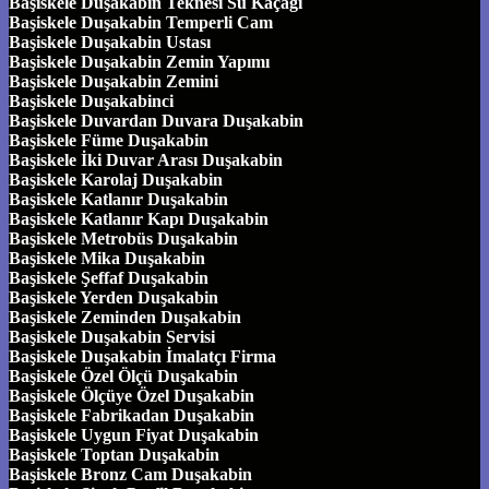
Başiskele Duşakabin Teknesi Su Kaçağı
Başiskele Duşakabin Temperli Cam
Başiskele Duşakabin Ustası
Başiskele Duşakabin Zemin Yapımı
Başiskele Duşakabin Zemini
Başiskele Duşakabinci
Başiskele Duvardan Duvara Duşakabin
Başiskele Füme Duşakabin
Başiskele İki Duvar Arası Duşakabin
Başiskele Karolaj Duşakabin
Başiskele Katlanır Duşakabin
Başiskele Katlanır Kapı Duşakabin
Başiskele Metrobüs Duşakabin
Başiskele Mika Duşakabin
Başiskele Şeffaf Duşakabin
Başiskele Yerden Duşakabin
Başiskele Zeminden Duşakabin
Başiskele Duşakabin Servisi
Başiskele Duşakabin İmalatçı Firma
Başiskele Özel Ölçü Duşakabin
Başiskele Ölçüye Özel Duşakabin
Başiskele Fabrikadan Duşakabin
Başiskele Uygun Fiyat Duşakabin
Başiskele Toptan Duşakabin
Başiskele Bronz Cam Duşakabin