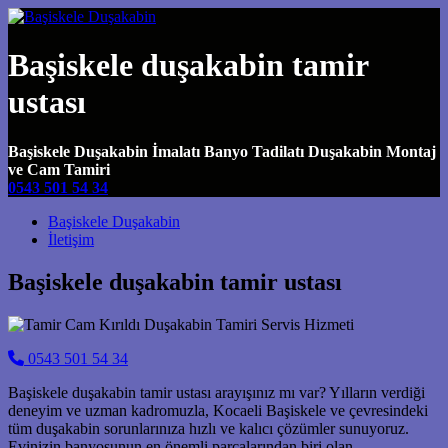
Başiskele duşakabin tamir
ustası
Başiskele Duşakabin İmalatı Banyo Tadilatı Duşakabin Montaj
ve Cam Tamiri
0543 501 54 34
Main Navigation
Başiskele Duşakabin
İletişim
Başiskele duşakabin tamir ustası
0543 501 54 34
Başiskele duşakabin tamir ustası arayışınız mı var? Yılların verdiği
deneyim ve uzman kadromuzla, Kocaeli Başiskele ve çevresindeki
tüm duşakabin sorunlarınıza hızlı ve kalıcı çözümler sunuyoruz.
Evinizin banyosunun en önemli parçalarından biri olan