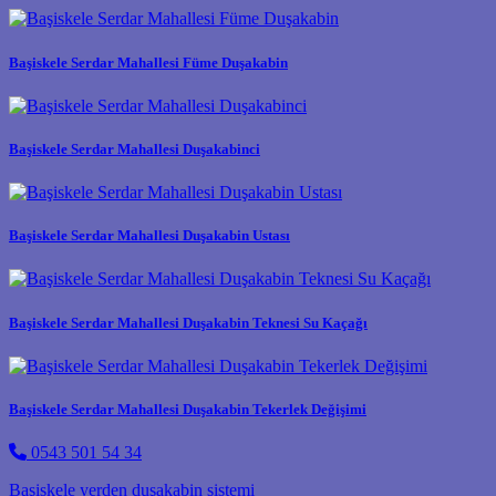
Başiskele Serdar Mahallesi Füme Duşakabin
Başiskele Serdar Mahallesi Duşakabinci
Başiskele Serdar Mahallesi Duşakabin Ustası
Başiskele Serdar Mahallesi Duşakabin Teknesi Su Kaçağı
Başiskele Serdar Mahallesi Duşakabin Tekerlek Değişimi
0543 501 54 34
Post navigation
Başiskele yerden duşakabin sistemi