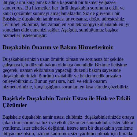
ihtiyaçlarını karşılamak adına kapsamlı bir hizmet yelpazesi
sunuyoruz. Bu hizmetler, her türlü duşakabin sorununa etkili ve
kalıcı çözümler sunmayı amaçlamaktadır. Siz de güvenilir bir
Başiskele duşakabin tamir ustası arıyorsanız, doğru adrestesiniz.
Tecrübeli ekibimiz, her zaman en son teknolojiyi kullanarak en iyi
sonuçları elde etmenizi sağlar. Aşağıda, sunduğumuz başlıca
hizmetler listelenmiştir:
Duşakabin Onarım ve Bakım Hizmetlerimiz
Duşakabinlerinizin uzun ömürlü olması ve sorunsuz bir şekilde
çalışması için düzenli bakım oldukça önemlidir. Bizimle iletişime
geçerek, uzman ekibimizin yapacağı düzenli bakım sayesinde
duşakabinlerinizin ömrünü uzatabilir ve beklenmedik arızaları
önleyebilirsiniz. Bunun yanı sıra, hızlı ve etkili onarım
hizmetlerimizle, karşılaştığınız sorunları en kısa sürede çözebiliriz.
Başiskele Duşakabin Tamir Ustası ile Hızlı ve Etkili
Çözümler
Başiskele duşakabin tamir ustası ekibimiz, duşakabinlerinizde ortaya
çıkan tüm sorunlara hızlı ve etkili çözümler sunmaktadır. İster silikon
yenileme, ister tekerlek değişimi, isterse tam bir duşakabin yenileme
ihtiyacınız olsun, uzman kadromuz size yardımcı olmak için burada.