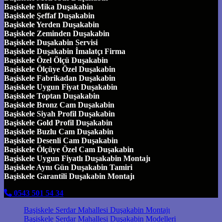
Başiskele Mika Duşakabin
Başiskele Şeffaf Duşakabin
Başiskele Yerden Duşakabin
Başiskele Zeminden Duşakabin
Başiskele Duşakabin Servisi
Başiskele Duşakabin İmalatçı Firma
Başiskele Özel Ölçü Duşakabin
Başiskele Ölçüye Özel Duşakabin
Başiskele Fabrikadan Duşakabin
Başiskele Uygun Fiyat Duşakabin
Başiskele Toptan Duşakabin
Başiskele Bronz Cam Duşakabin
Başiskele Siyah Profil Duşakabin
Başiskele Gold Profil Duşakabin
Başiskele Buzlu Cam Duşakabin
Başiskele Desenli Cam Duşakabin
Başiskele Ölçüye Özel Cam Duşakabin
Başiskele Uygun Fiyatlı Duşakabin Montajı
Başiskele Aynı Gün Duşakabin Tamiri
Başiskele Garantili Duşakabin Montajı
0543 501 54 34
Başiskele Serdar Mahallesi Duşakabin Montajı
Başiskele Serdar Mahallesi Duşakabin Modelleri