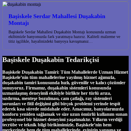
Başiskele Serdar Mahallesi Duşakabin
Montajı
Başiskele Serdar Mahallesi Duşakabin Montajı konusunda uzman
ekibimizle banyonuzda fark yaratmaya hazırız. Kaliteli malzeme ve
titiz işçilikle, hayalinizdeki banyoya kavuşmanız…
Başiskele Duşakabin Tedarikçisi
Başiskele Duşakabin Tamiri: Tüm Mahallelerde Uzman Hizmet
Başiskele’nin tüm mahallelerine yayılmış hizmet ağımızla,
duşakabin tamiri konusunda hızlı, güvenilir ve kalıcı çözümler
sunuyoruz. Firmamız, duşakabin sistemleri konusunda
uzmanlaşmış deneyimli ekibiyle birlikte her türlü arıza,
sızdırma, menteşe bozulması, cam çatlağı, ray sistemleri
sorunları ve fitil değişimi gibi birçok problemi yerinde tespit
ederek kısa sürede müdahale eder. Amacımız, banyolarınızda
konforu yeniden sağlamak ve size uzun ömürlü kullanım sunan
profesyonel bir hizmet deneyimi yaşatmaktır. Yılların verdiği
tecrübe ve teknik bilgi birikimimizle, Başiskele’nin hem
merkezinde hem de tüm mahallelerinde, evinizin yapısına ve