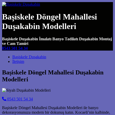
Başiskele Döngel Mahallesi
Duşakabin Modelleri
Başiskele Duşakabin İmalatı Banyo Tadilatı Duşakabin Montaj
ve Cam Tamiri
0543 501 54 34
Main Navigation
Başiskele Duşakabin
İletişim
Başiskele Döngel Mahallesi Duşakabin
Modelleri
0543 501 54 34
Başiskele Döngel Mahallesi Duşakabin Modelleri ile banyo
dekorasyonunuza modern bir dokunuş katın. Kocaeli’nin kalbinde,