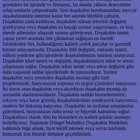
gerektiren bir işlemdir ve firmamız, bu alanda yılların deneyimine
sahip ustalarla çalışmaktadır. Yeni duşakabin kurulumundan, mevcut
duşakabininizin tamirine kadar her adımda titizlikle çalışırız.
Duşakabin camı kırıldıysa, duşakabin rulman tekerlek değişimi
gerekiyorsa veya duşakabin su kaçağı sorunu yaşıyorsanız, en kısa
sürede adresinize ulaşarak sorunu gideriyoruz. Duşakabin tamiri
yapan yerler arasında öne çıkmamızı sağlayan en önemli
faktörlerden biri, kullandığımız kaliteli yedek parçalar ve garantili
hizmet anlayışımızdır. Duşakabin fitili değişimi, mıknatıs tamiri,
silikon yenileme gibi işlemlerle duşakabininizin ömrünü uzatıyoruz.
Duşakabin teker tamiri ve değişimi, duşakabininizin rahat ve sessiz
çalışmasını sağlar. Duşakabin tekne tamiri veya tekne değişimi gibi
daha kapsamlı tadilat işlemlerinde de yanınızdayız. Yerden
duşakabin veya zeminden duşakabin montajı gibi özel
projelerinizde, banyonuzun yapısına en uygun çözümleri sunuyoruz.
İki duvar arası duşakabin veya akordiyon duşakabin montajı da
uzmanlık alanlarımızdandır. Duşakabin tadilatı hizmetlerimizle,
eskiyen veya hasar görmüş duşakabinlerinizi yenileyerek banyonuza
modern bir dokunuş katıyoruz. Duşakabin su sızdırma sorunlarının
giderilmesi, banyonuzun daha temiz ve hijyenik kalmasını sağlar.
Duşakabinci olarak, tüm bu hizmetleri en kaliteli şekilde sunmayı
hedefliyoruz. Başiskele Döngel Mahallesi Duşakabin Modelleri
hakkında bilgi almak, fiyat teklifi istemek veya servis talebinde
bulunmak için bizimle iletişime geçebilirsiniz.