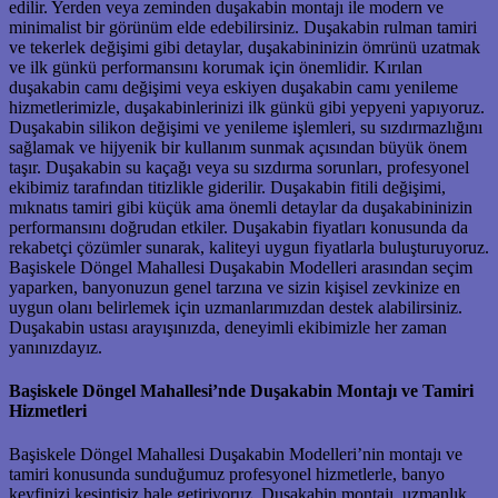
edilir. Yerden veya zeminden duşakabin montajı ile modern ve
minimalist bir görünüm elde edebilirsiniz. Duşakabin rulman tamiri
ve tekerlek değişimi gibi detaylar, duşakabininizin ömrünü uzatmak
ve ilk günkü performansını korumak için önemlidir. Kırılan
duşakabin camı değişimi veya eskiyen duşakabin camı yenileme
hizmetlerimizle, duşakabinlerinizi ilk günkü gibi yepyeni yapıyoruz.
Duşakabin silikon değişimi ve yenileme işlemleri, su sızdırmazlığını
sağlamak ve hijyenik bir kullanım sunmak açısından büyük önem
taşır. Duşakabin su kaçağı veya su sızdırma sorunları, profesyonel
ekibimiz tarafından titizlikle giderilir. Duşakabin fitili değişimi,
mıknatıs tamiri gibi küçük ama önemli detaylar da duşakabininizin
performansını doğrudan etkiler. Duşakabin fiyatları konusunda da
rekabetçi çözümler sunarak, kaliteyi uygun fiyatlarla buluşturuyoruz.
Başiskele Döngel Mahallesi Duşakabin Modelleri arasından seçim
yaparken, banyonuzun genel tarzına ve sizin kişisel zevkinize en
uygun olanı belirlemek için uzmanlarımızdan destek alabilirsiniz.
Duşakabin ustası arayışınızda, deneyimli ekibimizle her zaman
yanınızdayız.
Başiskele Döngel Mahallesi’nde Duşakabin Montajı ve Tamiri
Hizmetleri
Başiskele Döngel Mahallesi Duşakabin Modelleri’nin montajı ve
tamiri konusunda sunduğumuz profesyonel hizmetlerle, banyo
keyfinizi kesintisiz hale getiriyoruz. Duşakabin montajı, uzmanlık