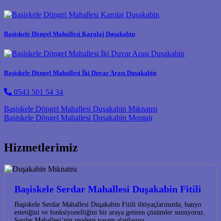
Başiskele Döngel Mahallesi Karolaj Duşakabin
Başiskele Döngel Mahallesi İki Duvar Arası Duşakabin
0543 501 54 34
Post navigation
Başiskele Döngel Mahallesi Duşakabin Mıknatısı
Başiskele Döngel Mahallesi Duşakabin Montajı
Hizmetlerimiz
Başiskele Serdar Mahallesi Duşakabin Fitili
Başiskele Serdar Mahallesi Duşakabin Fitili ihtiyaçlarınızda, banyo
estetiğini ve fonksiyonelliğini bir araya getiren çözümler sunuyoruz.
Serdar Mahallesi’nin modern yaşam alanlarına…