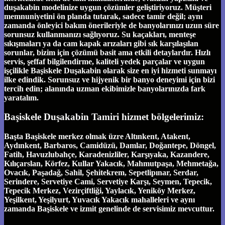
duşakabin modelinize uygun çözümler geliştiriyoruz. Müşteri
memnuniyetini ön planda tutarak, sadece tamir değil; aynı
zamanda önleyici bakım önerileriyle de banyolarınızı uzun süre
sorunsuz kullanmanızı sağlıyoruz. Su kaçakları, menteşe
sıkışmaları ya da cam kapak arızaları gibi sık karşılaşılan
sorunlar, bizim için çözümü basit ama etkili detaylardır. Hızlı
servis, şeffaf bilgilendirme, kaliteli yedek parçalar ve uygun
işçilikle Başiskele Duşakabin olarak size en iyi hizmeti sunmayı
ilke edindik. Sorunsuz ve hijyenik bir banyo deneyimi için bizi
tercih edin; alanında uzman ekibimizle banyolarınızda fark
yaratalım.
Başiskele Duşakabin Tamiri hizmet bölgelerimiz:
Başta Başiskele merkez olmak üzre Altınkent, Atakent,
Aydınkent, Barbaros, Camidüzü, Damlar, Doğantepe, Döngel,
Fatih, Havuzlubahçe, Karadenizliler, Karşıyaka, Kazandere,
Kılıçarslan, Körfez, Kullar Yakacık, Mahmutpaşa, Mehmetağa,
Ovacık, Paşadağ, Sahil, Şehitekrem, Sepetlipınar, Serdar,
Serindere, Servetiye Cami, Servetiye Karşı, Seymen, Tepecik,
Tepecik Merkez, Vezirçiftliği, Yaylacık, Yeniköy Merkez,
Yeşilkent, Yeşilyurt, Yuvacık Yakacık mahalleleri ve aynı
zamanda Başiskele ve izmit genelinde de servisimiz mevcuttur.