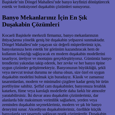
Başiskele’nin Döngel Mahallesi’nde banyo keyfinizi dönüştürecek
estetik ve fonksiyonel duşakabin çözümleri sunuyoruz.
Banyo Mekanlarınız İçin En Şık
Duşakabin Çözümleri
Kocaeli Başiskele merkezli firmamız, banyo mekanlarınızın
ihtiyaçlarına yönelik geniş bir duşakabin yelpazesi sunmaktadır.
Döngel Mahallesi’nde yaşayan siz değerli müşterilerimiz için,
banyolarınıza hem estetik bir görünüm kazandıracak hem de
kullanım kolaylığı sağlayacak en modern duşakabin modellerini
tasarlıyor, üretiyor ve montajını gerçekleştiriyoruz. Günümüz banyo
trendlerini yakından takip ederek, her zevke ve her banyo tipine
uygun çözümler geliştirmekteyiz. Banyonuzun büyüklüğü, şekli
veya mevcut tesisat durumu ne olursa olsun, size özel en uygun
duşakabin modelini bulmak için buradayız. Klasik ve zamansız
tasarımlardan, modern ve minimalist çizgilere kadar geniş bir ürün
portföyüne sahibiz. Şeffaf cam duşakabinler, banyonuza ferahlık
katarken, füme veya karolajlı modellerle daha farklı bir atmosfer
yaratabilirsiniz. İki duvar arası duşakabin çözümlerimiz, dar
alanlarda bile maksimum verimlilik sağlarken, yerden veya
zeminden duşakabin seçeneklerimiz, modern ve şık bir banyo
deneyimi sunar. Akordiyon duşakabinlerimiz, özellikle küçük
banyolarda yer tasarrufu sağlayan pratik çözümlerdir. Duşakabin