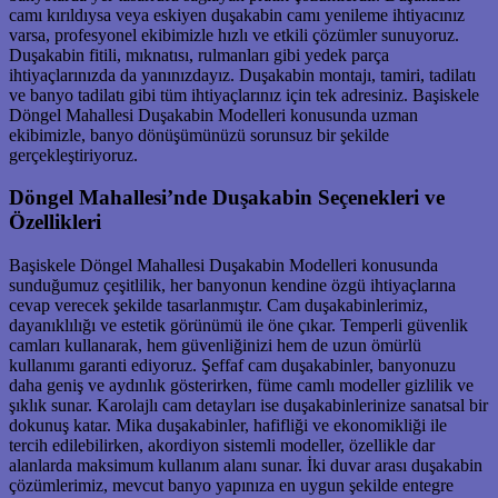
camı kırıldıysa veya eskiyen duşakabin camı yenileme ihtiyacınız
varsa, profesyonel ekibimizle hızlı ve etkili çözümler sunuyoruz.
Duşakabin fitili, mıknatısı, rulmanları gibi yedek parça
ihtiyaçlarınızda da yanınızdayız. Duşakabin montajı, tamiri, tadilatı
ve banyo tadilatı gibi tüm ihtiyaçlarınız için tek adresiniz. Başiskele
Döngel Mahallesi Duşakabin Modelleri konusunda uzman
ekibimizle, banyo dönüşümünüzü sorunsuz bir şekilde
gerçekleştiriyoruz.
Döngel Mahallesi’nde Duşakabin Seçenekleri ve
Özellikleri
Başiskele Döngel Mahallesi Duşakabin Modelleri konusunda
sunduğumuz çeşitlilik, her banyonun kendine özgü ihtiyaçlarına
cevap verecek şekilde tasarlanmıştır. Cam duşakabinlerimiz,
dayanıklılığı ve estetik görünümü ile öne çıkar. Temperli güvenlik
camları kullanarak, hem güvenliğinizi hem de uzun ömürlü
kullanımı garanti ediyoruz. Şeffaf cam duşakabinler, banyonuzu
daha geniş ve aydınlık gösterirken, füme camlı modeller gizlilik ve
şıklık sunar. Karolajlı cam detayları ise duşakabinlerinize sanatsal bir
dokunuş katar. Mika duşakabinler, hafifliği ve ekonomikliği ile
tercih edilebilirken, akordiyon sistemli modeller, özellikle dar
alanlarda maksimum kullanım alanı sunar. İki duvar arası duşakabin
çözümlerimiz, mevcut banyo yapınıza en uygun şekilde entegre