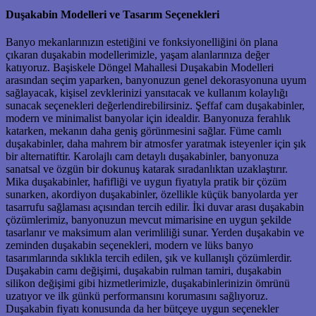
Duşakabin Modelleri ve Tasarım Seçenekleri
Banyo mekanlarınızın estetiğini ve fonksiyonelliğini ön plana
çıkaran duşakabin modellerimizle, yaşam alanlarınıza değer
katıyoruz. Başiskele Döngel Mahallesi Duşakabin Modelleri
arasından seçim yaparken, banyonuzun genel dekorasyonuna uyum
sağlayacak, kişisel zevklerinizi yansıtacak ve kullanım kolaylığı
sunacak seçenekleri değerlendirebilirsiniz. Şeffaf cam duşakabinler,
modern ve minimalist banyolar için idealdir. Banyonuza ferahlık
katarken, mekanın daha geniş görünmesini sağlar. Füme camlı
duşakabinler, daha mahrem bir atmosfer yaratmak isteyenler için şık
bir alternatiftir. Karolajlı cam detaylı duşakabinler, banyonuza
sanatsal ve özgün bir dokunuş katarak sıradanlıktan uzaklaştırır.
Mika duşakabinler, hafifliği ve uygun fiyatıyla pratik bir çözüm
sunarken, akordiyon duşakabinler, özellikle küçük banyolarda yer
tasarrufu sağlaması açısından tercih edilir. İki duvar arası duşakabin
çözümlerimiz, banyonuzun mevcut mimarisine en uygun şekilde
tasarlanır ve maksimum alan verimliliği sunar. Yerden duşakabin ve
zeminden duşakabin seçenekleri, modern ve lüks banyo
tasarımlarında sıklıkla tercih edilen, şık ve kullanışlı çözümlerdir.
Duşakabin camı değişimi, duşakabin rulman tamiri, duşakabin
silikon değişimi gibi hizmetlerimizle, duşakabinlerinizin ömrünü
uzatıyor ve ilk günkü performansını korumasını sağlıyoruz.
Duşakabin fiyatı konusunda da her bütçeye uygun seçenekler