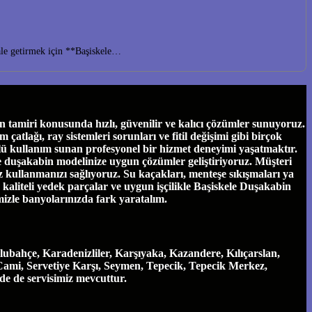
hale getirmek için **Başiskele…
tamiri konusunda hızlı, güvenilir ve kalıcı çözümler sunuyoruz.
tlağı, ray sistemleri sorunları ve fitil değişimi gibi birçok
ü kullanım sunan profesyonel bir hizmet deneyimi yaşatmaktır.
ve duşakabin modelinize uygun çözümler geliştiriyoruz. Müşteri
 kullanmanızı sağlıyoruz. Su kaçakları, menteşe sıkışmaları ya
e, kaliteli yedek parçalar ve uygun işçilikle Başiskele Duşakabin
mizle banyolarınızda fark yaratalım.
ubahçe, Karadenizliler, Karşıyaka, Kazandere, Kılıçarslan,
Cami, Servetiye Karşı, Seymen, Tepecik, Tepecik Merkez,
nde de servisimiz mevcuttur.