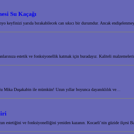
nesi Su Kaçağı
nyo keyfinizi yarıda bırakabilecek can sıkıcı bir durumdur. Ancak endişelenm
lanlarınıza estetik ve fonksiyonellik katmak için buradayız. Kaliteli malzeme
yolu Mika Duşakabin ile mümkün! Uzun yıllar boyunca dayanıklılık ve…
iri
 estetiğini ve fonksiyonelliğini yeniden kazanın. Kocaeli’nin güzide ilçesi B