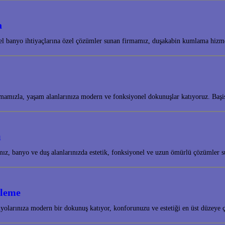
a
onel banyo ihtiyaçlarına özel çözümler sunan firmamız, duşakabin kumlama hizm
mamızla, yaşam alanlarınıza modern ve fonksiyonel dokunuşlar katıyoruz. Baş
ı
amız, banyo ve duş alanlarınızda estetik, fonksiyonel ve uzun ömürlü çözümle
ileme
olarınıza modern bir dokunuş katıyor, konforunuzu ve estetiği en üst düzeye 