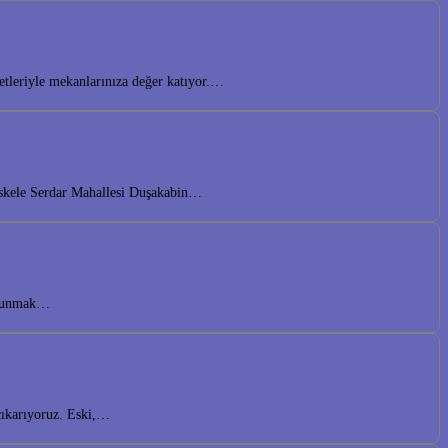
etleriyle mekanlarınıza değer katıyor.…
iskele Serdar Mahallesi Duşakabin…
r sunmak…
çıkarıyoruz. Eski,…