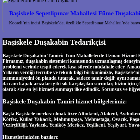
Başiskele Sepetlipınar Mahallesi Füme Duşakab
Kocaeli’nin incisi Başiskele’de, özellikle Sepetlipınar Mahallesi’nde ba
Başiskele Duşakabin Tedarikçisi
Başiskele Duşakabin Tamiri: Tüm Mahallelerde Uzman Hizmet Başi
Firmamız, duşakabin sistemleri konusunda uzmanlaşmış deneyimli eki
problemi yerinde tespit ederek kısa sürede müdahale eder. Amac
Yılların verdiği tecrübe ve teknik bilgi birikimimizle, Başiskel
memnuniyetini ön planda tutarak, sadece tamir değil; aynı zamand
da cam kapak arızaları gibi sık karşılaşılan sorunlar, bizim için ç
olarak size en iyi hizmeti sunmayı ilke edindik. Sorunsuz ve hijy
Başiskele Duşakabin Tamiri hizmet bölgelerimiz:
Başta Başiskele merkez olmak üzre Altınkent, Atakent, Aydınken
Körfez, Kullar Yakacık, Mahmutpaşa, Mehmetağa, Ovacık, Paşadağ
Vezirçiftliği, Yaylacık, Yeniköy Merkez, Yeşilkent, Yeşilyurt, Yu
Hizmetlerimizden bazıları: