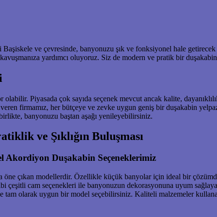
Başiskele ve çevresinde, banyonuzu şık ve fonksiyonel hale getirecek 
kavuşmanıza yardımcı oluyoruz. Siz de modern ve pratik bir duşakabin
i
labilir. Piyasada çok sayıda seçenek mevcut ancak kalite, dayanıklılık
t veren firmamız, her bütçeye ve zevke uygun geniş bir duşakabin yelpa
irlikte, banyonuzu baştan aşağı yenileyebilirsiniz.
tiklik ve Şıklığın Buluşması
el Akordiyon Duşakabin Seçeneklerimiz
la öne çıkan modellerdir. Özellikle küçük banyolar için ideal bir çözü
ibi çeşitli cam seçenekleri ile banyonuzun dekorasyonuna uyum sağlaya
tam olarak uygun bir model seçebilirsiniz. Kaliteli malzemeler kullan