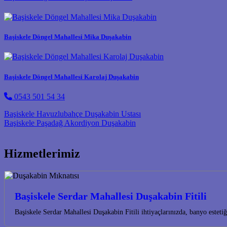
Başiskele Döngel Mahallesi Mika Duşakabin
Başiskele Döngel Mahallesi Karolaj Duşakabin
0543 501 54 34
Post navigation
Başiskele Havuzlubahçe Duşakabin Ustası
Başiskele Paşadağ Akordiyon Duşakabin
Hizmetlerimiz
Başiskele Serdar Mahallesi Duşakabin Fitili
Başiskele Serdar Mahallesi Duşakabin Fitili ihtiyaçlarınızda, banyo este