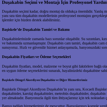
Duşakabin Seçimi ve Montajı İçin Profesyonel Yardı
Duşakabin seçimi kadar, doğru montaj da oldukça önemlidir. Yanlış m
yanı sıra tüm duşakabin modellerinin profesyonel montajını gerçekleşt
işlemler için bizden destek alabilirsiniz.
Başiskele’de Duşakabin Tamiri ve Bakımı
Duşakabinlerinizde zamanla bazı sorunlar oluşabilir. Su sızıntıları, kı
ve bakımında uzmanlaşmıştır. Duşakabin cam tamiri, duşakabin cam de
sunuyoruz. Hızlı ve güvenilir hizmet anlayışımızla, banyonuzdaki sor
Duşakabin Fiyatları ve Ödeme Seçenekleri
Duşakabin fiyatları, model, malzeme ve boyut gibi faktörlere bağlı ola
en uygun ödeme seçeneklerini sunarak, hayalinizdeki duşakabine sahip
Başiskele Döngel Akordiyon Duşakabin ve Diğer Hizmetlerimiz
Başiskele Döngel Akordiyon Duşakabin’in yanı sıra, Kocaeli Başiskel
duşakabinler, karolaj duşakabinler, metrobüs duşakabinler, duşakabin 
yer almaktadır. Banyonuzla ilgili tüm ihtiyaçlarınız için tek noktada
Banyo tadilatı hizmetlerimiz de mevcuttur. Banyolarınızı komple yeni