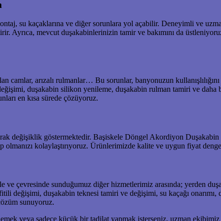
m
ontaj, su kaçaklarına ve diğer sorunlara yol açabilir. Deneyimli ve u
irir. Ayrıca, mevcut duşakabinlerinizin tamir ve bakımını da üstleniyor
rılan camlar, arızalı rulmanlar… Bu sorunlar, banyonuzun kullanışlılığın
ğişimi, duşakabin silikon yenileme, duşakabin rulman tamiri ve daha b
unları en kısa sürede çözüyoruz.
rak değişiklik göstermektedir. Başiskele Döngel Akordiyon Duşakabin fiy
 olmanızı kolaylaştırıyoruz. Ürünlerimizde kalite ve uygun fiyat denge
e ve çevresinde sunduğumuz diğer hizmetlerimiz arasında; yerden duşa
fitili değişimi, duşakabin teknesi tamiri ve değişimi, su kaçağı onarım
n çözüm sunuyoruz.
lemek veya sadece küçük bir tadilat yapmak isterseniz, uzman ekibimiz