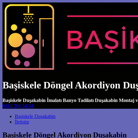
Başiskele Döngel Akordiyon Du
Başiskele Duşakabin İmalatı Banyo Tadilatı Duşakabin Montaj 
0543 501 54 34
Main Navigation
Başiskele Duşakabin
İletişim
Başiskele Döngel Akordiyon Duşakabin