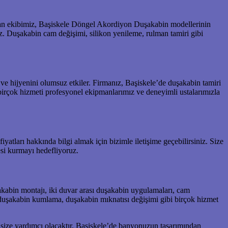
zman ekibimiz, Başiskele Döngel Akordiyon Duşakabin modellerinin
uz. Duşakabin cam değişimi, silikon yenileme, rulman tamiri gibi
ı ve hijyenini olumsuz etkiler. Firmanız, Başiskele’de duşakabin tamiri
irçok hizmeti profesyonel ekipmanlarımız ve deneyimli ustalarımızla
atları hakkında bilgi almak için bizimle iletişime geçebilirsiniz. Size
si kurmayı hedefliyoruz.
kabin montajı, iki duvar arası duşakabin uygulamaları, cam
ı, duşakabin kumlama, duşakabin mıknatısı değişimi gibi birçok hizmet
 size yardımcı olacaktır. Başiskele’de banyonuzun tasarımından