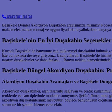
0543 501 54 34
Başiskele Döngel Akordiyon Duşakabin arayışınızda mısınız? Kocaeli 
malzemeler, uzman montaj ve uygun fiyatlarla hayalinizdeki banyoya 
Başiskele’nin En İyi Duşakabin Seçenekler
Kocaeli Başiskele’de banyonuz için mükemmel duşakabini bulmak zor o
İşte bu noktada devreye giriyoruz. Uzun yıllardır Başiskele’de hizme
tasarım duşakabinler ve daha fazlası… Banyo tadilatı hizmetlerimizle b
Başiskele Döngel Akordiyon Duşakabin: Pra
Akordiyon Duşakabin Avantajları ve Başiskele Döng
Akordiyon duşakabinler, alan tasarrufu sağlayan ve pratik kullanımıy
renklerde ve cam tiplerinde modeller sunuyoruz. Şeffaf, füme, mika g
akordiyon duşakabinlerimiz mevcuttur; böylece banyonuzun ölçülerine 
sorunsuz bir şekilde hizmet verecektir.