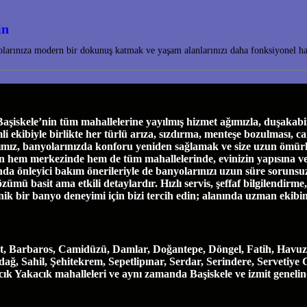
in
nyolarınıza modern bir dokunuş katmak ve yaşam alanlarınızı daha fonksiyonel 
skele’nin tüm mahallelerine yayılmış hizmet ağımızla, duşakabin 
biyle birlikte her türlü arıza, sızdırma, menteşe bozulması, cam ça
ımız, banyolarınızda konforu yeniden sağlamak ve size uzun ömürl
e’nin hem merkezinde hem de tüm mahallelerinde, evinizin yapısına 
a önleyici bakım önerileriyle de banyolarınızı uzun süre sorunsuz
özümü basit ama etkili detaylardır. Hızlı servis, şeffaf bilgilendirm
enik bir banyo deneyimi için bizi tercih edin; alanında uzman ekibi
t, Barbaros, Camidüzü, Damlar, Doğantepe, Döngel, Fatih, Havuzl
, Sahil, Şehitekrem, Sepetlipınar, Serdar, Serindere, Servetiye 
vacık Yakacık mahalleleri ve aynı zamanda Başiskele ve izmit geneli