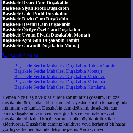
Başiskele Bronz Cam Duşakabin
Başiskele Siyah Profil Duşakabin
Başiskele Gold Profil Duşakabin
Başiskele Buzlu Cam Duşakabin
Başiskele Desenli Cam Duşakabin
Başiskele Ölçüye Özel Cam Duşakabin
Başiskele Uygun Fiyatlı Duşakabin Montajı
Başiskele Aynı Gün Duşakabin Tamiri
Başiskele Garantili Duşakabin Montajı
0543 501 54 34
Başiskele Serdar Mahallesi Duşakabin Rulman Tamiri
Başiskele Serdar Mahallesi Duşakabin Montajı
Başiskele Serdar Mahallesi Duşakabin Modelleri
Başiskele Serdar Mahallesi Duşakabin Mıknatısı
Başiskele Serdar Mahallesi Duşakabin Kumlama
Hemen bize ulaşın ve kısa sürede sorununuzu çözelim. Bu özel
duşakabin türü, katlanabilir panelleri sayesinde açılıp kapandığında
minimum yer kaplar. Duşakabin cam değişimi, duşakabin cam
tamiri, duşakabin cam yenileme gibi hizmetlerimizle mevcut
duşakabinlerinizdeki küçük sorunları bile büyük bir titizlikle
gideriyoruz. Duşakabin camınız kırıldıysa veya herhangi bir hasar
gördüyse, hemen bizimle iletişime geçin. Ancak, mevcut