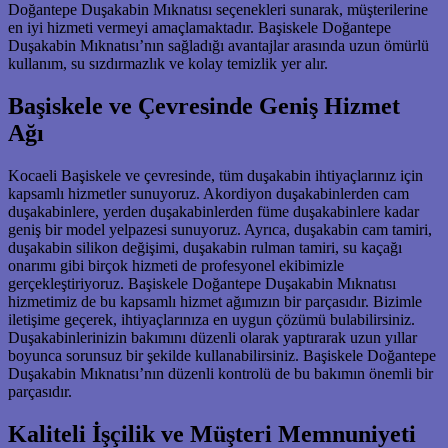
Doğantepe Duşakabin Mıknatısı seçenekleri sunarak, müşterilerine
en iyi hizmeti vermeyi amaçlamaktadır. Başiskele Doğantepe
Duşakabin Mıknatısı’nın sağladığı avantajlar arasında uzun ömürlü
kullanım, su sızdırmazlık ve kolay temizlik yer alır.
Başiskele ve Çevresinde Geniş Hizmet
Ağı
Kocaeli Başiskele ve çevresinde, tüm duşakabin ihtiyaçlarınız için
kapsamlı hizmetler sunuyoruz. Akordiyon duşakabinlerden cam
duşakabinlere, yerden duşakabinlerden füme duşakabinlere kadar
geniş bir model yelpazesi sunuyoruz. Ayrıca, duşakabin cam tamiri,
duşakabin silikon değişimi, duşakabin rulman tamiri, su kaçağı
onarımı gibi birçok hizmeti de profesyonel ekibimizle
gerçekleştiriyoruz. Başiskele Doğantepe Duşakabin Mıknatısı
hizmetimiz de bu kapsamlı hizmet ağımızın bir parçasıdır. Bizimle
iletişime geçerek, ihtiyaçlarınıza en uygun çözümü bulabilirsiniz.
Duşakabinlerinizin bakımını düzenli olarak yaptırarak uzun yıllar
boyunca sorunsuz bir şekilde kullanabilirsiniz. Başiskele Doğantepe
Duşakabin Mıknatısı’nın düzenli kontrolü de bu bakımın önemli bir
parçasıdır.
Kaliteli İşçilik ve Müşteri Memnuniyeti