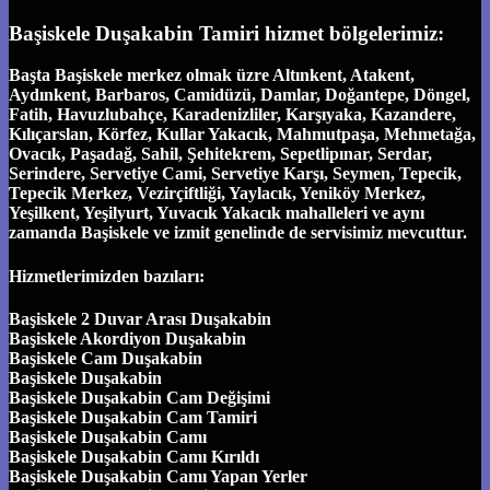
Başiskele Duşakabin Tamiri hizmet bölgelerimiz:
Başta Başiskele merkez olmak üzre Altınkent, Atakent,
Aydınkent, Barbaros, Camidüzü, Damlar, Doğantepe, Döngel,
Fatih, Havuzlubahçe, Karadenizliler, Karşıyaka, Kazandere,
Kılıçarslan, Körfez, Kullar Yakacık, Mahmutpaşa, Mehmetağa,
Ovacık, Paşadağ, Sahil, Şehitekrem, Sepetlipınar, Serdar,
Serindere, Servetiye Cami, Servetiye Karşı, Seymen, Tepecik,
Tepecik Merkez, Vezirçiftliği, Yaylacık, Yeniköy Merkez,
Yeşilkent, Yeşilyurt, Yuvacık Yakacık mahalleleri ve aynı
zamanda Başiskele ve izmit genelinde de servisimiz mevcuttur.
Hizmetlerimizden bazıları:
Başiskele 2 Duvar Arası Duşakabin
Başiskele Akordiyon Duşakabin
Başiskele Cam Duşakabin
Başiskele Duşakabin
Başiskele Duşakabin Cam Değişimi
Başiskele Duşakabin Cam Tamiri
Başiskele Duşakabin Camı
Başiskele Duşakabin Camı Kırıldı
Başiskele Duşakabin Camı Yapan Yerler