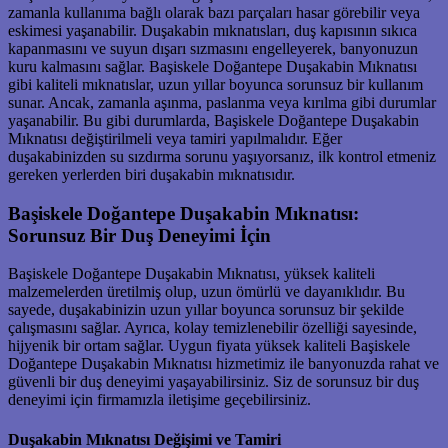
zamanla kullanıma bağlı olarak bazı parçaları hasar görebilir veya
eskimesi yaşanabilir. Duşakabin mıknatısları, duş kapısının sıkıca
kapanmasını ve suyun dışarı sızmasını engelleyerek, banyonuzun
kuru kalmasını sağlar. Başiskele Doğantepe Duşakabin Mıknatısı
gibi kaliteli mıknatıslar, uzun yıllar boyunca sorunsuz bir kullanım
sunar. Ancak, zamanla aşınma, paslanma veya kırılma gibi durumlar
yaşanabilir. Bu gibi durumlarda, Başiskele Doğantepe Duşakabin
Mıknatısı değiştirilmeli veya tamiri yapılmalıdır. Eğer
duşakabinizden su sızdırma sorunu yaşıyorsanız, ilk kontrol etmeniz
gereken yerlerden biri duşakabin mıknatısıdır.
Başiskele Doğantepe Duşakabin Mıknatısı:
Sorunsuz Bir Duş Deneyimi İçin
Başiskele Doğantepe Duşakabin Mıknatısı, yüksek kaliteli
malzemelerden üretilmiş olup, uzun ömürlü ve dayanıklıdır. Bu
sayede, duşakabinizin uzun yıllar boyunca sorunsuz bir şekilde
çalışmasını sağlar. Ayrıca, kolay temizlenebilir özelliği sayesinde,
hijyenik bir ortam sağlar. Uygun fiyata yüksek kaliteli Başiskele
Doğantepe Duşakabin Mıknatısı hizmetimiz ile banyonuzda rahat ve
güvenli bir duş deneyimi yaşayabilirsiniz. Siz de sorunsuz bir duş
deneyimi için firmamızla iletişime geçebilirsiniz.
Duşakabin Mıknatısı Değişimi ve Tamiri