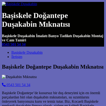
Başiskele Doğantepe
Duşakabin Mıknatısı
Başiskele Duşakabin İmalatı Banyo Tadilatı Duşakabin Montaj
ve Cam Tamiri
0543 501 54 34
Main Navigation
Başiskele Duşakabin
İletişim
Başiskele Doğantepe Duşakabin Mıknatısı
0543 501 54 34
Başiskele Doğantepe’de kusursuz bir duş deneyimi için en önemli
parçalardan biri olan duşakabin mıknatısları, su sızıntılarını
önleyerek banyonuzu kuru ve temiz tutar. Biz, Kocaeli Başiskele
merkezli duşakabin firması olarak, sizlere en kaliteli Başiskele