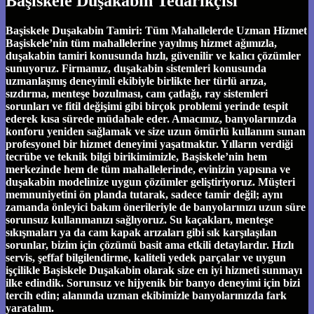
Başiskele Duşakabin Tedarikçisi
Başiskele Duşakabin Tamiri: Tüm Mahallelerde Uzman Hizmet
Başiskele’nin tüm mahallelerine yayılmış hizmet ağımızla,
duşakabin tamiri konusunda hızlı, güvenilir ve kalıcı çözümler
sunuyoruz. Firmamız, duşakabin sistemleri konusunda
uzmanlaşmış deneyimli ekibiyle birlikte her türlü arıza,
sızdırma, menteşe bozulması, cam çatlağı, ray sistemleri
sorunları ve fitil değişimi gibi birçok problemi yerinde tespit
ederek kısa sürede müdahale eder. Amacımız, banyolarınızda
konforu yeniden sağlamak ve size uzun ömürlü kullanım sunan
profesyonel bir hizmet deneyimi yaşatmaktır. Yılların verdiği
tecrübe ve teknik bilgi birikimimizle, Başiskele’nin hem
merkezinde hem de tüm mahallelerinde, evinizin yapısına ve
duşakabin modelinize uygun çözümler geliştiriyoruz. Müşteri
memnuniyetini ön planda tutarak, sadece tamir değil; aynı
zamanda önleyici bakım önerileriyle de banyolarınızı uzun süre
sorunsuz kullanmanızı sağlıyoruz. Su kaçakları, menteşe
sıkışmaları ya da cam kapak arızaları gibi sık karşılaşılan
sorunlar, bizim için çözümü basit ama etkili detaylardır. Hızlı
servis, şeffaf bilgilendirme, kaliteli yedek parçalar ve uygun
işçilikle Başiskele Duşakabin olarak size en iyi hizmeti sunmayı
ilke edindik. Sorunsuz ve hijyenik bir banyo deneyimi için bizi
tercih edin; alanında uzman ekibimizle banyolarınızda fark
yaratalım.