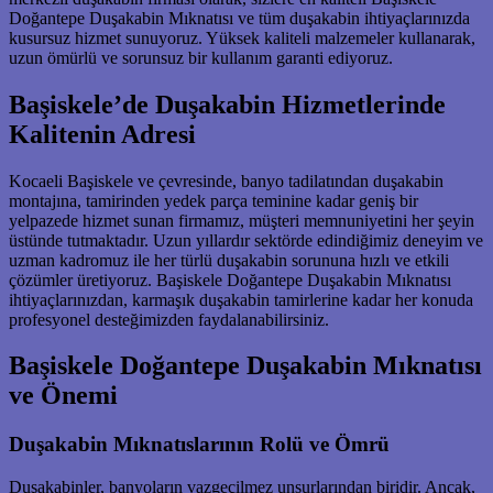
Doğantepe Duşakabin Mıknatısı ve tüm duşakabin ihtiyaçlarınızda
kusursuz hizmet sunuyoruz. Yüksek kaliteli malzemeler kullanarak,
uzun ömürlü ve sorunsuz bir kullanım garanti ediyoruz.
Başiskele’de Duşakabin Hizmetlerinde
Kalitenin Adresi
Kocaeli Başiskele ve çevresinde, banyo tadilatından duşakabin
montajına, tamirinden yedek parça teminine kadar geniş bir
yelpazede hizmet sunan firmamız, müşteri memnuniyetini her şeyin
üstünde tutmaktadır. Uzun yıllardır sektörde edindiğimiz deneyim ve
uzman kadromuz ile her türlü duşakabin sorununa hızlı ve etkili
çözümler üretiyoruz. Başiskele Doğantepe Duşakabin Mıknatısı
ihtiyaçlarınızdan, karmaşık duşakabin tamirlerine kadar her konuda
profesyonel desteğimizden faydalanabilirsiniz.
Başiskele Doğantepe Duşakabin Mıknatısı
ve Önemi
Duşakabin Mıknatıslarının Rolü ve Ömrü
Duşakabinler, banyoların vazgeçilmez unsurlarından biridir. Ancak,