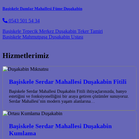
Başiskele Damlar Mahallesi Füme Duşakabin
0543 501 54 34
Post navigation
Başiskele Tepecik Merkez Duşakabin Teker Tamiri
Başiskele Mahmutpaşa Duşakabin Ustası
Hizmetlerimiz
Başiskele Serdar Mahallesi Duşakabin Fitili
Başiskele Serdar Mahallesi Duşakabin Fitili ihtiyaçlarınızda, banyo
estetiğini ve fonksiyonelliğini bir araya getiren çözümler sunuyoruz.
Serdar Mahallesi’nin modern yaşam alanlarına…
Başiskele Serdar Mahallesi Duşakabin
Kumlama