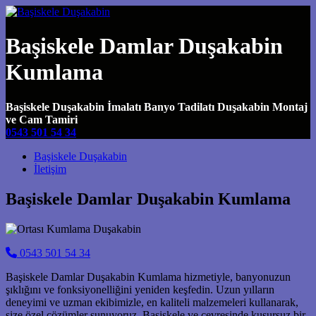
Başiskele Damlar Duşakabin
Kumlama
Başiskele Duşakabin İmalatı Banyo Tadilatı Duşakabin Montaj
ve Cam Tamiri
0543 501 54 34
Main Navigation
Başiskele Duşakabin
İletişim
Başiskele Damlar Duşakabin Kumlama
0543 501 54 34
Başiskele Damlar Duşakabin Kumlama hizmetiyle, banyonuzun
şıklığını ve fonksiyonelliğini yeniden keşfedin. Uzun yılların
deneyimi ve uzman ekibimizle, en kaliteli malzemeleri kullanarak,
size özel çözümler sunuyoruz. Başiskele ve çevresinde kusursuz bir