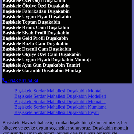
Başiskele Özel Ölçü Duşakabin
Başiskele Ölçüye Özel Duşakabin
Başiskele Fabrikadan Duşakabin
Başiskele Uygun Fiyat Duşakabin
Başiskele Toptan Duşakabin
Başiskele Bronz Cam Duşakabin
Başiskele Siyah Profil Duşakabin
Başiskele Gold Profil Duşakabin
Başiskele Buzlu Cam Duşakabin
Başiskele Desenli Cam Duşakabin
Başiskele Ölçüye Özel Cam Duşakabin
Başiskele Uygun Fiyatlı Duşakabin Montajı
Başiskele Aynı Gün Duşakabin Tamiri
Başiskele Garantili Duşakabin Montajı
0543 501 54 34
Başiskele Serdar Mahallesi Duşakabin Montajı
Başiskele Serdar Mahallesi Duşakabin Modelleri
Başiskele Serdar Mahallesi Duşakabin Mıknatısı
Başiskele Serdar Mahallesi Duşakabin Kumlama
Başiskele Serdar Mahallesi Duşakabin Fiyatı
Başiskele Havuzlubahçe için mika duşakabin çözümlerimizde, her
bütçeye ve zevke uygun seçenekler sunuyoruz. Duşakabin montajı
konusunda uzman ekibimiz, hijyenik ve kusursuz bir işçilikle