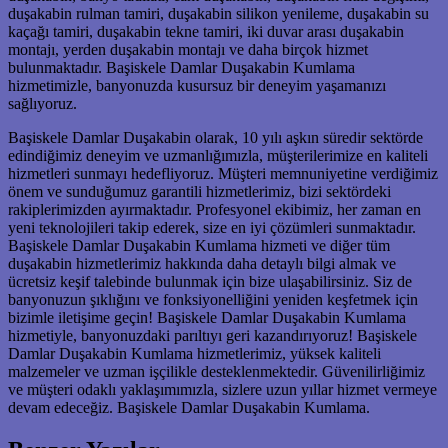
duşakabin rulman tamiri, duşakabin silikon yenileme, duşakabin su
kaçağı tamiri, duşakabin tekne tamiri, iki duvar arası duşakabin
montajı, yerden duşakabin montajı ve daha birçok hizmet
bulunmaktadır. Başiskele Damlar Duşakabin Kumlama
hizmetimizle, banyonuzda kusursuz bir deneyim yaşamanızı
sağlıyoruz.
Başiskele Damlar Duşakabin olarak, 10 yılı aşkın süredir sektörde
edindiğimiz deneyim ve uzmanlığımızla, müşterilerimize en kaliteli
hizmetleri sunmayı hedefliyoruz. Müşteri memnuniyetine verdiğimiz
önem ve sunduğumuz garantili hizmetlerimiz, bizi sektördeki
rakiplerimizden ayırmaktadır. Profesyonel ekibimiz, her zaman en
yeni teknolojileri takip ederek, size en iyi çözümleri sunmaktadır.
Başiskele Damlar Duşakabin Kumlama hizmeti ve diğer tüm
duşakabin hizmetlerimiz hakkında daha detaylı bilgi almak ve
ücretsiz keşif talebinde bulunmak için bize ulaşabilirsiniz. Siz de
banyonuzun şıklığını ve fonksiyonelliğini yeniden keşfetmek için
bizimle iletişime geçin! Başiskele Damlar Duşakabin Kumlama
hizmetiyle, banyonuzdaki parıltıyı geri kazandırıyoruz! Başiskele
Damlar Duşakabin Kumlama hizmetlerimiz, yüksek kaliteli
malzemeler ve uzman işçilikle desteklenmektedir. Güvenilirliğimiz
ve müşteri odaklı yaklaşımımızla, sizlere uzun yıllar hizmet vermeye
devam edeceğiz. Başiskele Damlar Duşakabin Kumlama.