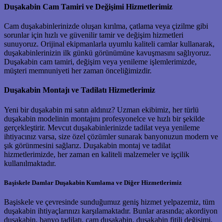
Duşakabin Cam Tamiri ve Değişimi Hizmetlerimiz
Cam duşakabinlerinizde oluşan kırılma, çatlama veya çizilme gibi
sorunlar için hızlı ve güvenilir tamir ve değişim hizmetleri
sunuyoruz. Orijinal ekipmanlarla uyumlu kaliteli camlar kullanarak,
duşakabinlerinizin ilk günkü görünümüne kavuşmasını sağlıyoruz.
Duşakabin cam tamiri, değişim veya yenileme işlemlerimizde,
müşteri memnuniyeti her zaman önceliğimizdir.
Duşakabin Montajı ve Tadilatı Hizmetlerimiz
Yeni bir duşakabin mi satın aldınız? Uzman ekibimiz, her türlü
duşakabin modelinin montajını profesyonelce ve hızlı bir şekilde
gerçekleştirir. Mevcut duşakabinlerinizde tadilat veya yenileme
ihtiyacınız varsa, size özel çözümler sunarak banyonuzun modern ve
şık görünmesini sağlarız. Duşakabin montaj ve tadilat
hizmetlerimizde, her zaman en kaliteli malzemeler ve işçilik
kullanılmaktadır.
Başiskele Damlar Duşakabin Kumlama ve Diğer Hizmetlerimiz
Başiskele ve çevresinde sunduğumuz geniş hizmet yelpazemiz, tüm
duşakabin ihtiyaçlarınızı karşılamaktadır. Bunlar arasında; akordiyon
duşakabin, banyo tadilatı, cam duşakabin, duşakabin fitili değişimi,