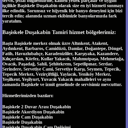
servis, şeffaf bilgilendirme, kaliteli yedek parçalar ve uygun
işçilikle Başiskele Duşakabin olarak size en iyi hizmeti sunmayı
ilke edindik. Sorunsuz ve hijyenik bir banyo deneyimi için bizi
tercih edin; alanında uzman ekibimizle banyolarınızda fark
yaratalım.
Başiskele Duşakabin Tamiri hizmet bölgelerimiz:
Başta Başiskele merkez olmak üzre Altınkent, Atakent,
Aydınkent, Barbaros, Camidüzü, Damlar, Doğantepe, Döngel,
Fatih, Havuzlubahçe, Karadenizliler, Karşıyaka, Kazandere,
Kılıçarslan, Körfez, Kullar Yakacık, Mahmutpaşa, Mehmetağa,
Ovacık, Paşadağ, Sahil, Şehitekrem, Sepetlipınar, Serdar,
Serindere, Servetiye Cami, Servetiye Karşı, Seymen, Tepecik,
Tepecik Merkez, Vezirçiftliği, Yaylacık, Yeniköy Merkez,
Yeşilkent, Yeşilyurt, Yuvacık Yakacık mahalleleri ve aynı
zamanda Başiskele ve izmit genelinde de servisimiz mevcuttur.
Hizmetlerimizden bazıları:
Başiskele 2 Duvar Arası Duşakabin
Başiskele Akordiyon Duşakabin
Başiskele Cam Duşakabin
Başiskele Duşakabin
Başiskele Duşakabin Cam Değişimi