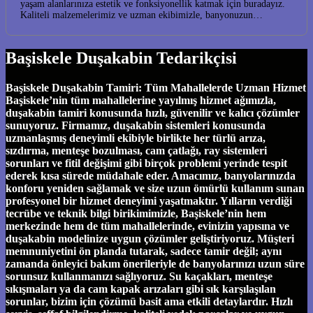
yaşam alanlarınıza estetik ve fonksiyonellik katmak için buradayız.
Kaliteli malzemelerimiz ve uzman ekibimizle, banyonuzun…
Başiskele Duşakabin Tedarikçisi
Başiskele Duşakabin Tamiri: Tüm Mahallelerde Uzman Hizmet
Başiskele’nin tüm mahallelerine yayılmış hizmet ağımızla,
duşakabin tamiri konusunda hızlı, güvenilir ve kalıcı çözümler
sunuyoruz. Firmamız, duşakabin sistemleri konusunda
uzmanlaşmış deneyimli ekibiyle birlikte her türlü arıza,
sızdırma, menteşe bozulması, cam çatlağı, ray sistemleri
sorunları ve fitil değişimi gibi birçok problemi yerinde tespit
ederek kısa sürede müdahale eder. Amacımız, banyolarınızda
konforu yeniden sağlamak ve size uzun ömürlü kullanım sunan
profesyonel bir hizmet deneyimi yaşatmaktır. Yılların verdiği
tecrübe ve teknik bilgi birikimimizle, Başiskele’nin hem
merkezinde hem de tüm mahallelerinde, evinizin yapısına ve
duşakabin modelinize uygun çözümler geliştiriyoruz. Müşteri
memnuniyetini ön planda tutarak, sadece tamir değil; aynı
zamanda önleyici bakım önerileriyle de banyolarınızı uzun süre
sorunsuz kullanmanızı sağlıyoruz. Su kaçakları, menteşe
sıkışmaları ya da cam kapak arızaları gibi sık karşılaşılan
sorunlar, bizim için çözümü basit ama etkili detaylardır. Hızlı