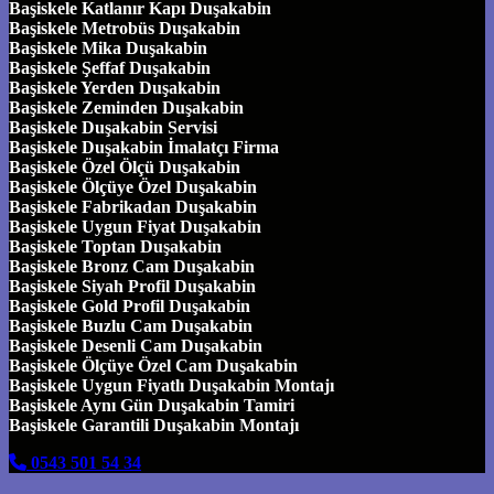
Başiskele Katlanır Kapı Duşakabin
Başiskele Metrobüs Duşakabin
Başiskele Mika Duşakabin
Başiskele Şeffaf Duşakabin
Başiskele Yerden Duşakabin
Başiskele Zeminden Duşakabin
Başiskele Duşakabin Servisi
Başiskele Duşakabin İmalatçı Firma
Başiskele Özel Ölçü Duşakabin
Başiskele Ölçüye Özel Duşakabin
Başiskele Fabrikadan Duşakabin
Başiskele Uygun Fiyat Duşakabin
Başiskele Toptan Duşakabin
Başiskele Bronz Cam Duşakabin
Başiskele Siyah Profil Duşakabin
Başiskele Gold Profil Duşakabin
Başiskele Buzlu Cam Duşakabin
Başiskele Desenli Cam Duşakabin
Başiskele Ölçüye Özel Cam Duşakabin
Başiskele Uygun Fiyatlı Duşakabin Montajı
Başiskele Aynı Gün Duşakabin Tamiri
Başiskele Garantili Duşakabin Montajı
0543 501 54 34