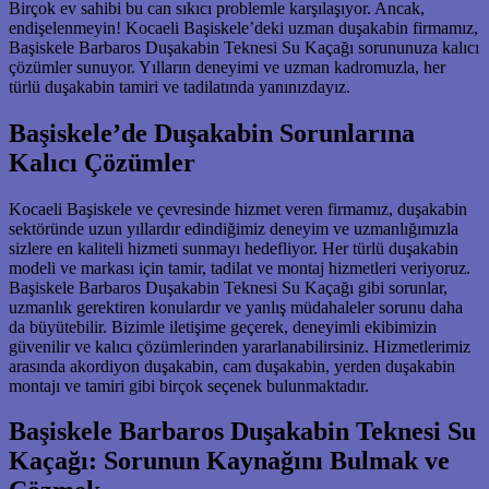
Birçok ev sahibi bu can sıkıcı problemle karşılaşıyor. Ancak,
endişelenmeyin! Kocaeli Başiskele’deki uzman duşakabin firmamız,
Başiskele Barbaros Duşakabin Teknesi Su Kaçağı sorununuza kalıcı
çözümler sunuyor. Yılların deneyimi ve uzman kadromuzla, her
türlü duşakabin tamiri ve tadilatında yanınızdayız.
Başiskele’de Duşakabin Sorunlarına
Kalıcı Çözümler
Kocaeli Başiskele ve çevresinde hizmet veren firmamız, duşakabin
sektöründe uzun yıllardır edindiğimiz deneyim ve uzmanlığımızla
sizlere en kaliteli hizmeti sunmayı hedefliyor. Her türlü duşakabin
modeli ve markası için tamir, tadilat ve montaj hizmetleri veriyoruz.
Başiskele Barbaros Duşakabin Teknesi Su Kaçağı gibi sorunlar,
uzmanlık gerektiren konulardır ve yanlış müdahaleler sorunu daha
da büyütebilir. Bizimle iletişime geçerek, deneyimli ekibimizin
güvenilir ve kalıcı çözümlerinden yararlanabilirsiniz. Hizmetlerimiz
arasında akordiyon duşakabin, cam duşakabin, yerden duşakabin
montajı ve tamiri gibi birçok seçenek bulunmaktadır.
Başiskele Barbaros Duşakabin Teknesi Su
Kaçağı: Sorunun Kaynağını Bulmak ve