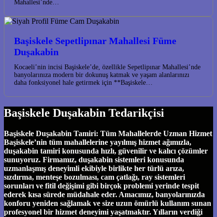
Mahallesi’nde…
Başiskele Sepetlipınar Mahallesi Füme
Duşakabin
Kocaeli’nin incisi Başiskele’de, özellikle Sepetlipınar Mahallesi’nde
banyolarınıza modern bir dokunuş katmak ve yaşam alanlarınızı
daha fonksiyonel hale getirmek için **Başiskele…
Başiskele Duşakabin Tedarikçisi
Başiskele Duşakabin Tamiri: Tüm Mahallelerde Uzman Hizmet
Başiskele’nin tüm mahallelerine yayılmış hizmet ağımızla,
duşakabin tamiri konusunda hızlı, güvenilir ve kalıcı çözümler
sunuyoruz. Firmamız, duşakabin sistemleri konusunda
uzmanlaşmış deneyimli ekibiyle birlikte her türlü arıza,
sızdırma, menteşe bozulması, cam çatlağı, ray sistemleri
sorunları ve fitil değişimi gibi birçok problemi yerinde tespit
ederek kısa sürede müdahale eder. Amacımız, banyolarınızda
konforu yeniden sağlamak ve size uzun ömürlü kullanım sunan
profesyonel bir hizmet deneyimi yaşatmaktır. Yılların verdiği