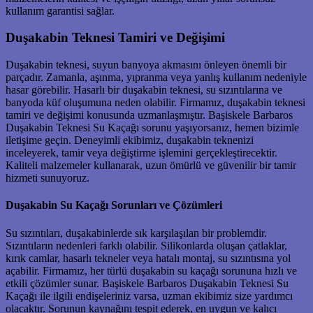
kullanım garantisi sağlar.
Duşakabin Teknesi Tamiri ve Değişimi
Duşakabin teknesi, suyun banyoya akmasını önleyen önemli bir
parçadır. Zamanla, aşınma, yıpranma veya yanlış kullanım nedeniyle
hasar görebilir. Hasarlı bir duşakabin teknesi, su sızıntılarına ve
banyoda küf oluşumuna neden olabilir. Firmamız, duşakabin teknesi
tamiri ve değişimi konusunda uzmanlaşmıştır. Başiskele Barbaros
Duşakabin Teknesi Su Kaçağı sorunu yaşıyorsanız, hemen bizimle
iletişime geçin. Deneyimli ekibimiz, duşakabin teknenizi
inceleyerek, tamir veya değiştirme işlemini gerçekleştirecektir.
Kaliteli malzemeler kullanarak, uzun ömürlü ve güvenilir bir tamir
hizmeti sunuyoruz.
Duşakabin Su Kaçağı Sorunları ve Çözümleri
Su sızıntıları, duşakabinlerde sık karşılaşılan bir problemdir.
Sızıntıların nedenleri farklı olabilir. Silikonlarda oluşan çatlaklar,
kırık camlar, hasarlı tekneler veya hatalı montaj, su sızıntısına yol
açabilir. Firmamız, her türlü duşakabin su kaçağı sorununa hızlı ve
etkili çözümler sunar. Başiskele Barbaros Duşakabin Teknesi Su
Kaçağı ile ilgili endişeleriniz varsa, uzman ekibimiz size yardımcı
olacaktır. Sorunun kaynağını tespit ederek, en uygun ve kalıcı