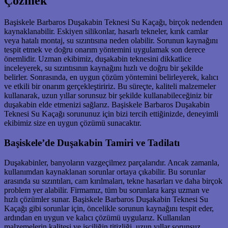
Çözmek
Başiskele Barbaros Duşakabin Teknesi Su Kaçağı, birçok nedenden
kaynaklanabilir. Eskiyen silikonlar, hasarlı tekneler, kırık camlar
veya hatalı montaj, su sızıntısına neden olabilir. Sorunun kaynağını
tespit etmek ve doğru onarım yöntemini uygulamak son derece
önemlidir. Uzman ekibimiz, duşakabin teknesini dikkatlice
inceleyerek, su sızıntısının kaynağını hızlı ve doğru bir şekilde
belirler. Sonrasında, en uygun çözüm yöntemini belirleyerek, kalıcı
ve etkili bir onarım gerçekleştiririz. Bu süreçte, kaliteli malzemeler
kullanarak, uzun yıllar sorunsuz bir şekilde kullanabileceğiniz bir
duşakabin elde etmenizi sağlarız. Başiskele Barbaros Duşakabin
Teknesi Su Kaçağı sorununuz için bizi tercih ettiğinizde, deneyimli
ekibimiz size en uygun çözümü sunacaktır.
Başiskele’de Duşakabin Tamiri ve Tadilatı
Duşakabinler, banyoların vazgeçilmez parçalarıdır. Ancak zamanla,
kullanımdan kaynaklanan sorunlar ortaya çıkabilir. Bu sorunlar
arasında su sızıntıları, cam kırılmaları, tekne hasarları ve daha birçok
problem yer alabilir. Firmamız, tüm bu sorunlara karşı uzman ve
hızlı çözümler sunar. Başiskele Barbaros Duşakabin Teknesi Su
Kaçağı gibi sorunlar için, öncelikle sorunun kaynağını tespit eder,
ardından en uygun ve kalıcı çözümü uygularız. Kullanılan
malzemelerin kalitesi ve işçiliğin titizliği, uzun yıllar sorunsuz