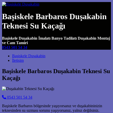
Başiskele Barbaros Duşakabin
Teknesi Su Kaçağı
Başiskele Duşakabin İmalatı Banyo Tadilatı Duşakabin Montaj
ve Cam Tamiri
0543 501 54 34
Main Navigation
Başiskele Duşakabin
İletişim
Başiskele Barbaros Duşakabin Teknesi Su
Kaçağı
0543 501 54 34
Başiskele Barbaros bölgesinde yaşıyorsanız ve duşakabininizin
teknesinden su sızması sorunu yaşıyorsanız, yalnız değilsiniz.