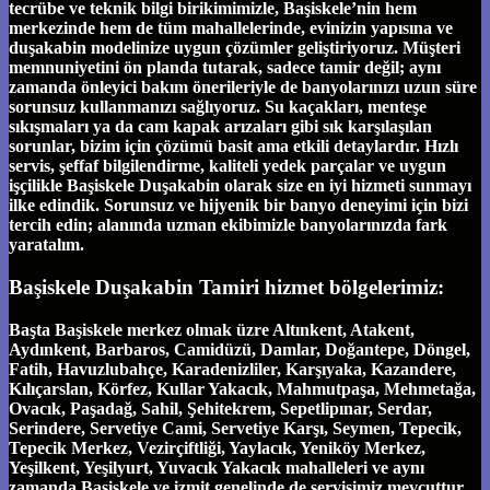
tecrübe ve teknik bilgi birikimimizle, Başiskele’nin hem
merkezinde hem de tüm mahallelerinde, evinizin yapısına ve
duşakabin modelinize uygun çözümler geliştiriyoruz. Müşteri
memnuniyetini ön planda tutarak, sadece tamir değil; aynı
zamanda önleyici bakım önerileriyle de banyolarınızı uzun süre
sorunsuz kullanmanızı sağlıyoruz. Su kaçakları, menteşe
sıkışmaları ya da cam kapak arızaları gibi sık karşılaşılan
sorunlar, bizim için çözümü basit ama etkili detaylardır. Hızlı
servis, şeffaf bilgilendirme, kaliteli yedek parçalar ve uygun
işçilikle Başiskele Duşakabin olarak size en iyi hizmeti sunmayı
ilke edindik. Sorunsuz ve hijyenik bir banyo deneyimi için bizi
tercih edin; alanında uzman ekibimizle banyolarınızda fark
yaratalım.
Başiskele Duşakabin Tamiri hizmet bölgelerimiz:
Başta Başiskele merkez olmak üzre Altınkent, Atakent,
Aydınkent, Barbaros, Camidüzü, Damlar, Doğantepe, Döngel,
Fatih, Havuzlubahçe, Karadenizliler, Karşıyaka, Kazandere,
Kılıçarslan, Körfez, Kullar Yakacık, Mahmutpaşa, Mehmetağa,
Ovacık, Paşadağ, Sahil, Şehitekrem, Sepetlipınar, Serdar,
Serindere, Servetiye Cami, Servetiye Karşı, Seymen, Tepecik,
Tepecik Merkez, Vezirçiftliği, Yaylacık, Yeniköy Merkez,
Yeşilkent, Yeşilyurt, Yuvacık Yakacık mahalleleri ve aynı
zamanda Başiskele ve izmit genelinde de servisimiz mevcuttur.