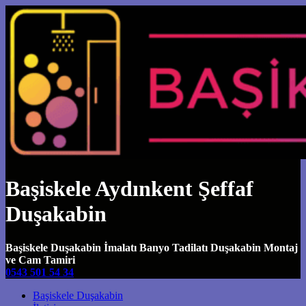
Başiskele Aydınkent Şeffaf
Duşakabin
Başiskele Duşakabin İmalatı Banyo Tadilatı Duşakabin Montaj
ve Cam Tamiri
0543 501 54 34
Main Navigation
Başiskele Duşakabin