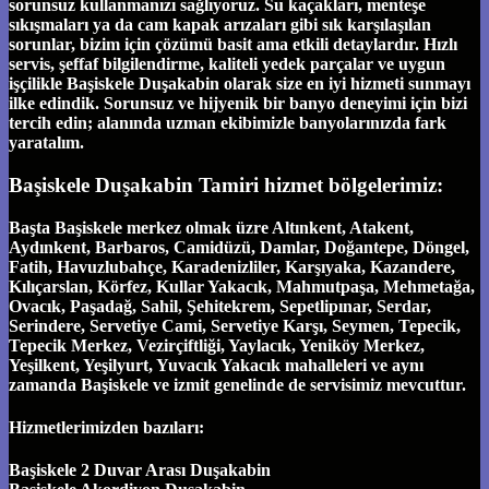
sorunsuz kullanmanızı sağlıyoruz. Su kaçakları, menteşe
sıkışmaları ya da cam kapak arızaları gibi sık karşılaşılan
sorunlar, bizim için çözümü basit ama etkili detaylardır. Hızlı
servis, şeffaf bilgilendirme, kaliteli yedek parçalar ve uygun
işçilikle Başiskele Duşakabin olarak size en iyi hizmeti sunmayı
ilke edindik. Sorunsuz ve hijyenik bir banyo deneyimi için bizi
tercih edin; alanında uzman ekibimizle banyolarınızda fark
yaratalım.
Başiskele Duşakabin Tamiri hizmet bölgelerimiz:
Başta Başiskele merkez olmak üzre Altınkent, Atakent,
Aydınkent, Barbaros, Camidüzü, Damlar, Doğantepe, Döngel,
Fatih, Havuzlubahçe, Karadenizliler, Karşıyaka, Kazandere,
Kılıçarslan, Körfez, Kullar Yakacık, Mahmutpaşa, Mehmetağa,
Ovacık, Paşadağ, Sahil, Şehitekrem, Sepetlipınar, Serdar,
Serindere, Servetiye Cami, Servetiye Karşı, Seymen, Tepecik,
Tepecik Merkez, Vezirçiftliği, Yaylacık, Yeniköy Merkez,
Yeşilkent, Yeşilyurt, Yuvacık Yakacık mahalleleri ve aynı
zamanda Başiskele ve izmit genelinde de servisimiz mevcuttur.
Hizmetlerimizden bazıları:
Başiskele 2 Duvar Arası Duşakabin