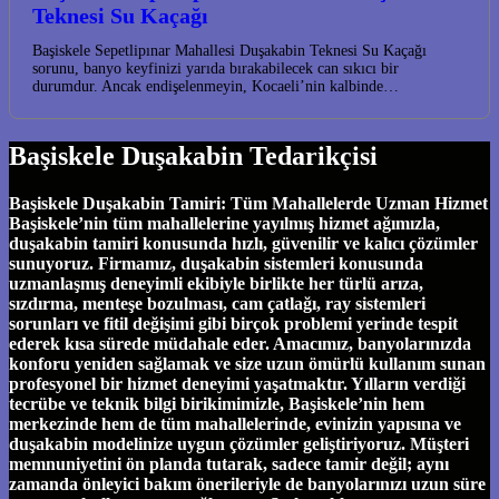
Teknesi Su Kaçağı
Başiskele Sepetlipınar Mahallesi Duşakabin Teknesi Su Kaçağı
sorunu, banyo keyfinizi yarıda bırakabilecek can sıkıcı bir
durumdur. Ancak endişelenmeyin, Kocaeli’nin kalbinde…
Başiskele Duşakabin Tedarikçisi
Başiskele Duşakabin Tamiri: Tüm Mahallelerde Uzman Hizmet
Başiskele’nin tüm mahallelerine yayılmış hizmet ağımızla,
duşakabin tamiri konusunda hızlı, güvenilir ve kalıcı çözümler
sunuyoruz. Firmamız, duşakabin sistemleri konusunda
uzmanlaşmış deneyimli ekibiyle birlikte her türlü arıza,
sızdırma, menteşe bozulması, cam çatlağı, ray sistemleri
sorunları ve fitil değişimi gibi birçok problemi yerinde tespit
ederek kısa sürede müdahale eder. Amacımız, banyolarınızda
konforu yeniden sağlamak ve size uzun ömürlü kullanım sunan
profesyonel bir hizmet deneyimi yaşatmaktır. Yılların verdiği
tecrübe ve teknik bilgi birikimimizle, Başiskele’nin hem
merkezinde hem de tüm mahallelerinde, evinizin yapısına ve
duşakabin modelinize uygun çözümler geliştiriyoruz. Müşteri
memnuniyetini ön planda tutarak, sadece tamir değil; aynı
zamanda önleyici bakım önerileriyle de banyolarınızı uzun süre