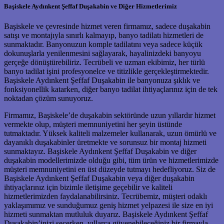
Başiskele Aydınkent Şeffaf Duşakabin ve Diğer Hizmetlerimiz
Başiskele ve çevresinde hizmet veren firmamız, sadece duşakabin
satışı ve montajıyla sınırlı kalmayıp, banyo tadilatı hizmetleri de
sunmaktadır. Banyonuzun komple tadilatını veya sadece küçük
dokunuşlarla yenilenmesini sağlayarak, hayalinizdeki banyoyu
gerçeğe dönüştürebiliriz. Tecrübeli ve uzman ekibimiz, her türlü
banyo tadilat işini profesyonelce ve titizlikle gerçekleştirmektedir.
Başiskele Aydınkent Şeffaf Duşakabin ile banyonuza şıklık ve
fonksiyonellik katarken, diğer banyo tadilat ihtiyaçlarınız için de tek
noktadan çözüm sunuyoruz.
Firmamız, Başiskele’de duşakabin sektöründe uzun yıllardır hizmet
vermekte olup, müşteri memnuniyetini her şeyin üstünde
tutmaktadır. Yüksek kaliteli malzemeler kullanarak, uzun ömürlü ve
dayanıklı duşakabinler üretmekte ve sorunsuz bir montaj hizmeti
sunmaktayız. Başiskele Aydınkent Şeffaf Duşakabin ve diğer
duşakabin modellerimizde olduğu gibi, tüm ürün ve hizmetlerimizde
müşteri memnuniyetini en üst düzeyde tutmayı hedefliyoruz. Siz de
Başiskele Aydınkent Şeffaf Duşakabin veya diğer duşakabin
ihtiyaçlarınız için bizimle iletişime geçebilir ve kaliteli
hizmetlerimizden faydalanabilirsiniz. Tecrübemiz, müşteri odaklı
yaklaşımımız ve sunduğumuz geniş hizmet yelpazesi ile size en iyi
hizmeti sunmaktan mutluluk duyarız. Başiskele Aydınkent Şeffaf
Duşakabin’inizi seçerken, yıllarca güvenebileceğiniz bir firmayla