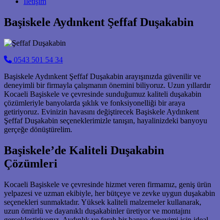
İletişim
Başiskele Aydınkent Şeffaf Duşakabin
0543 501 54 34
Başiskele Aydınkent Şeffaf Duşakabin arayışınızda güvenilir ve
deneyimli bir firmayla çalışmanın önemini biliyoruz. Uzun yıllardır
Kocaeli Başiskele ve çevresinde sunduğumuz kaliteli duşakabin
çözümleriyle banyolarda şıklık ve fonksiyonelliği bir araya
getiriyoruz. Evinizin havasını değiştirecek Başiskele Aydınkent
Şeffaf Duşakabin seçeneklerimizle tanışın, hayalinizdeki banyoyu
gerçeğe dönüştürelim.
Başiskele’de Kaliteli Duşakabin
Çözümleri
Kocaeli Başiskele ve çevresinde hizmet veren firmamız, geniş ürün
yelpazesi ve uzman ekibiyle, her bütçeye ve zevke uygun duşakabin
seçenekleri sunmaktadır. Yüksek kaliteli malzemeler kullanarak,
uzun ömürlü ve dayanıklı duşakabinler üretiyor ve montajını
gerçekleştiriyoruz. Aydınlık ve ferah bir banyo deneyimi için ideal