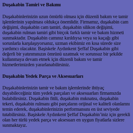
Duşakabin Tamiri ve Bakımı
Duşakabinlerinizin uzun ömürlü olması için düzenli bakım ve tamir
işlemlerinin yapılması oldukça önemlidir. Firmamız, duşakabin cam
değişimi, duşakabin cam tamiri, duşakabin silikon değişimi,
duşakabin rulman tamiri gibi birçok farklı tamir ve bakım hizmeti
sunmaktadır. Duşakabin camınız kırıldıysa veya su kaçağı gibi
sorunlarla karşılaşıyorsanız, uzman ekibimiz en kısa sürede size
yardımcı olacaktır. Başiskele Aydınkent Şeffaf Duşakabin gibi
değerli bir yatırımınızın ömrünü uzatmak ve sorunsuz bir şekilde
kullanmaya devam etmek için düzenli bakım ve tamir
hizmetlerimizden yararlanabilirsiniz.
Duşakabin Yedek Parça ve Aksesuarları
Duşakabinlerinizin tamir ve bakım işlemlerinde ihtiyaç
duyabileceğiniz tüm yedek parçaları ve aksesuarları firmamızda
bulabilirsiniz. Duşakabin fitili, duşakabin mıknatısı, duşakabin
tekeri, duşakabin rulmanı gibi parçaların orijinal ve kaliteli olanlarını
temin ederek, duşakabinlerinizin performansını en üst seviyede
tutabilirsiniz. Başiskele Aydınkent Şeffaf Duşakabin’iniz için gerekli
olan her türlü yedek parça ve aksesuarı en uygun fiyatlarla sizlere
sunmaktayız.