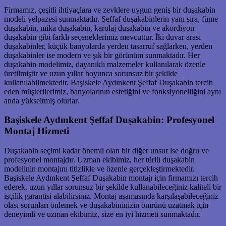
Firmamız, çeşitli ihtiyaçlara ve zevklere uygun geniş bir duşakabin
modeli yelpazesi sunmaktadır. Şeffaf duşakabinlerin yanı sıra, füme
duşakabin, mika duşakabin, karolaj duşakabin ve akordiyon
duşakabin gibi farklı seçeneklerimiz mevcuttur. İki duvar arası
duşakabinler, küçük banyolarda yerden tasarruf sağlarken, yerden
duşakabinler ise modern ve şık bir görünüm sunmaktadır. Her
duşakabin modelimiz, dayanıklı malzemeler kullanılarak özenle
üretilmiştir ve uzun yıllar boyunca sorunsuz bir şekilde
kullanılabilmektedir. Başiskele Aydınkent Şeffaf Duşakabin tercih
eden müşterilerimiz, banyolarının estetiğini ve fonksiyonelliğini aynı
anda yükseltmiş olurlar.
Başiskele Aydınkent Şeffaf Duşakabin: Profesyonel
Montaj Hizmeti
Duşakabin seçimi kadar önemli olan bir diğer unsur ise doğru ve
profesyonel montajdır. Uzman ekibimiz, her türlü duşakabin
modelinin montajını titizlikle ve özenle gerçekleştirmektedir.
Başiskele Aydınkent Şeffaf Duşakabin montajı için firmamızı tercih
ederek, uzun yıllar sorunsuz bir şekilde kullanabileceğiniz kaliteli bir
işçilik garantisi alabilirsiniz. Montaj aşamasında karşılaşabileceğiniz
olası sorunları önlemek ve duşakabininizin ömrünü uzatmak için
deneyimli ve uzman ekibimiz, size en iyi hizmeti sunmaktadır.