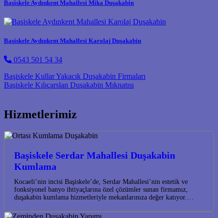
Başiskele Aydınkent Mahallesi Mika Duşakabin
Başiskele Aydınkent Mahallesi Karolaj Duşakabin
0543 501 54 34
Post navigation
Başiskele Kullar Yakacık Duşakabin Firmaları
Başiskele Kılıçarslan Duşakabin Mıknatısı
Hizmetlerimiz
Başiskele Serdar Mahallesi Duşakabin
Kumlama
Kocaeli’nin incisi Başiskele’de, Serdar Mahallesi’nin estetik ve
fonksiyonel banyo ihtiyaçlarına özel çözümler sunan firmamız,
duşakabin kumlama hizmetleriyle mekanlarınıza değer katıyor.…