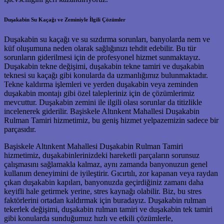
Duşakabin Su Kaçağı ve Zeminiyle İlgili Çözümler
Duşakabin su kaçağı ve su sızdırma sorunları, banyolarda nem ve
küf oluşumuna neden olarak sağlığınızı tehdit edebilir. Bu tür
sorunların giderilmesi için de profesyonel hizmet sunmaktayız.
Duşakabin tekne değişimi, duşakabin tekne tamiri ve duşakabin
teknesi su kaçağı gibi konularda da uzmanlığımız bulunmaktadır.
Tekne kaldırma işlemleri ve yerden duşakabin veya zeminden
duşakabin montajı gibi özel talepleriniz için de çözümlerimiz
mevcuttur. Duşakabin zemini ile ilgili olası sorunlar da titizlikle
incelenerek giderilir. Başiskele Altınkent Mahallesi Duşakabin
Rulman Tamiri hizmetimiz, bu geniş hizmet yelpazemizin sadece bir
parçasıdır.
Başiskele Altınkent Mahallesi Duşakabin Rulman Tamiri
hizmetimiz, duşakabinlerinizdeki hareketli parçaların sorunsuz
çalışmasını sağlamakla kalmaz, aynı zamanda banyonuzun genel
kullanım deneyimini de iyileştirir. Gıcırtılı, zor kapanan veya raydan
çıkan duşakabin kapıları, banyonuzda geçirdiğiniz zamanı daha
keyifli hale getirmek yerine, stres kaynağı olabilir. Biz, bu stres
faktörlerini ortadan kaldırmak için buradayız. Duşakabin rulman
tekerlek değişimi, duşakabin rulman tamiri ve duşakabin tek tamiri
gibi konularda sunduğumuz hızlı ve etkili çözümlerle,