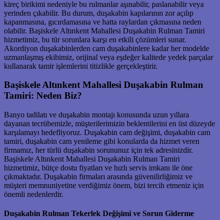
kireç birikimi nedeniyle bu rulmanlar aşınabilir, paslanabilir veya
yerinden çıkabilir. Bu durum, duşakabin kapılarının zor açılıp
kapanmasına, gıcırdamasına ve hatta raylardan çıkmasına neden
olabilir. Başiskele Altınkent Mahallesi Duşakabin Rulman Tamiri
hizmetimiz, bu tür sorunlara karşı en etkili çözümleri sunar.
Akordiyon duşakabinlerden cam duşakabinlere kadar her modelde
uzmanlaşmış ekibimiz, orijinal veya eşdeğer kalitede yedek parçalar
kullanarak tamir işlemlerini titizlikle gerçekleştirir.
Başiskele Altınkent Mahallesi Duşakabin Rulman
Tamiri: Neden Biz?
Banyo tadilatı ve duşakabin montajı konusunda uzun yıllara
dayanan tecrübemizle, müşterilerimizin beklentilerini en üst düzeyde
karşılamayı hedefliyoruz. Duşakabin cam değişimi, duşakabin cam
tamiri, duşakabin cam yenileme gibi konularda da hizmet veren
firmamız, her türlü duşakabin sorununuz için tek adresinizdir.
Başiskele Altınkent Mahallesi Duşakabin Rulman Tamiri
hizmetimiz, bütçe dostu fiyatları ve hızlı servis imkanı ile öne
çıkmaktadır. Duşakabin firmaları arasında güvenilirliğimiz ve
müşteri memnuniyetine verdiğimiz önem, bizi tercih etmeniz için
önemli nedenlerdir.
Duşakabin Rulman Tekerlek Değişimi ve Sorun Giderme