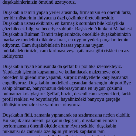
duşakabinlerinizin ömrünü uzatıyoruz.
Duşakabin tamiri yapan yerler arasında, firmamızın en önemli farkı,
her bir müşterinin ihtiyacına özel çözümler üretebilmesidir.
Duşakabin ustası ekibimiz, en karmaşık sorunları bile kolaylıkla
çözebilecek bilgi ve beceriye sahiptir. Başiskele Altınkent Mahallesi
Duşakabin Rulman Tamiri taleplerinizde, öncelikle duşakabininizin
marka ve modelini dikkate alarak, en uygun yedek parçaları temin
ediyoruz. Cam duşakabinlerin hassas yapısına uygun
müdahalelerimizle, cam kırılması veya çatlaması gibi riskleri en aza
indiriyoruz.
Duşakabin fiyatı konusunda da şeffaf bir politika izlemekteyiz.
Yapılacak işlemin kapsamına ve kullanılacak malzemeye göre
önceden bilgilendirme yaparak, sürpriz maliyetlerle karşılaşmanızı
engelliyoruz. Duşakabin modelleri açısından da zengin bir portföye
sahip olmamız, banyonuzun dekorasyonuna en uygun çözümü
bulmanızı kolaylaştırır. Şeffaf, buzlu, desenli cam seçenekleri, farklı
profil renkleri ve boyutlarıyla, hayalinizdeki banyoyu gerçeğe
dönüştürmenizde size yardımcı oluyoruz.
Duşakabin fitili, zamanla yıpranarak su sızdırmasına neden olabilir.
Bu küçük ama önemli parçanın değişimi, duşakabinlerinizin
performansını önemli ölçüde artırır. Aynı şekilde, duşakabin
mıknatısı da zamanla özelliğini yitirerek kapıların tam