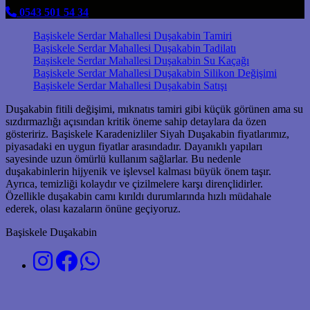
0543 501 54 34
Başiskele Serdar Mahallesi Duşakabin Tamiri
Başiskele Serdar Mahallesi Duşakabin Tadilatı
Başiskele Serdar Mahallesi Duşakabin Su Kaçağı
Başiskele Serdar Mahallesi Duşakabin Silikon Değişimi
Başiskele Serdar Mahallesi Duşakabin Satışı
Duşakabin fitili değişimi, mıknatıs tamiri gibi küçük görünen ama su
sızdırmazlığı açısından kritik öneme sahip detaylara da özen
gösteririz. Başiskele Karadenizliler Siyah Duşakabin fiyatlarımız,
piyasadaki en uygun fiyatlar arasındadır. Dayanıklı yapıları
sayesinde uzun ömürlü kullanım sağlarlar. Bu nedenle
duşakabinlerin hijyenik ve işlevsel kalması büyük önem taşır.
Ayrıca, temizliği kolaydır ve çizilmelere karşı dirençlidirler.
Özellikle duşakabin camı kırıldı durumlarında hızlı müdahale
ederek, olası kazaların önüne geçiyoruz.
Başiskele Duşakabin