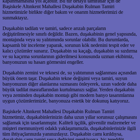
kapanmamasına yol açabilir. Bu tür detaylı tamiratlar için de
Başiskele Altınkent Mahallesi Duşakabin Rulman Tamiri
hizmetimizle birlikte diğer bakım ve onarım hizmetlerimizi de
sunmaktayız.
Duşakabin tadilatı ve tamiri, sadece arızalı parçaların
değiştirilmesiyle sınırlı değildir. Bazen, duşakabinin genel yapısında,
montajında veya su yalıtımında sorunlar olabilir. Bu durumlarda,
kapsamlı bir inceleme yaparak, sorunun kök nedenini tespit eder ve
kalıcı çözümler sunarız. Duşakabin su kaçağı, duşakabin su sızdırma
ve su kaçırma sorunlarının giderilmesi konusunda uzman ekibimiz,
banyonuzun su hasarı görmesini engeller.
Duşakabin zemini ve teknesi de, su yalıtımının sağlanması açısından
büyük önem taşır. Duşakabin tekne değişimi veya tamiri, suyun
banyonuzun diğer alanlarına sızmasını önleyerek, uzun vadede daha
büyük tadilat masraflarından kurtulmanızı sağlar. Yerden duşakabin
veya zeminden duşakabin montajı gibi modern banyo tasarımlarına
uygun çözümlerimizle, banyonuza estetik bir dokunuş katıyoruz.
Başiskele Altınkent Mahallesi Duşakabin Rulman Tamiri
hizmetimiz, duşakabinlerinizin daha uzun yıllar sorunsuz çalışmasını
sağlamak için tasarlanmıştır. Kaliteli işçilik, güvenilir malzemeler ve
müşteri memnuniyeti odaklı yaklaşımımızla, duşakabinlerinizle ilgili
tüm ihtiyaçlarınızda yanınızdayız. Duşakabin camı kırıldıysa,
duşakabin camı tamiri veya değişimi gerekiyorsa, hiç tereddüt