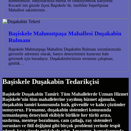
hizmetimizle, banyolarınıza estetik ve fonksiyonellik katıyoruz.
Kocaeli’nin güzide ilçesi Başiskele’de, özellikle Sepetlipınar
Mahallesi sakinlerinin…
Başiskele Mahmutpaşa Mahallesi Duşakabin
Rulmanı
Başiskele Mahmutpaşa Mahallesi Duşakabin Rulmanı sorunlarınızda
güvenilir adresiniz olarak, banyo deneyiminizi kusursuz hale
getirmek için buradayız. Duşakabinlerinizin sorunsuz çalışması,
günlük…
Başiskele Duşakabin Tedarikçisi
Başiskele Duşakabin Tamiri: Tüm Mahallelerde Uzman Hizmet
Başiskele’nin tüm mahallelerine yayılmış hizmet ağımızla,
duşakabin tamiri konusunda hızlı, güvenilir ve kalıcı çözümler
sunuyoruz. Firmamız, duşakabin sistemleri konusunda
uzmanlaşmış deneyimli ekibiyle birlikte her türlü arıza,
sızdırma, menteşe bozulması, cam çatlağı, ray sistemleri
sorunları ve fitil değişimi gibi birçok problemi yerinde tespit
ederek kısa sürede müdahale eder. Amacımız, banyolarınızda