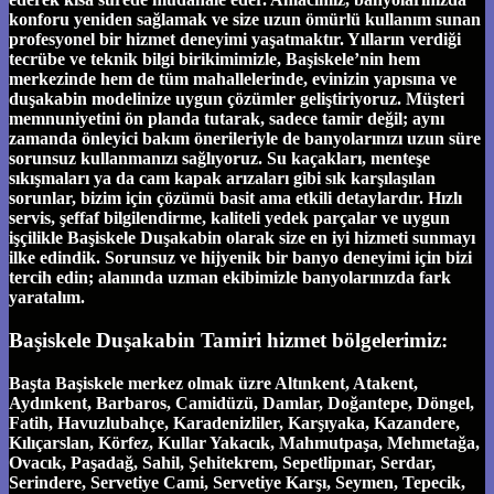
konforu yeniden sağlamak ve size uzun ömürlü kullanım sunan
profesyonel bir hizmet deneyimi yaşatmaktır. Yılların verdiği
tecrübe ve teknik bilgi birikimimizle, Başiskele’nin hem
merkezinde hem de tüm mahallelerinde, evinizin yapısına ve
duşakabin modelinize uygun çözümler geliştiriyoruz. Müşteri
memnuniyetini ön planda tutarak, sadece tamir değil; aynı
zamanda önleyici bakım önerileriyle de banyolarınızı uzun süre
sorunsuz kullanmanızı sağlıyoruz. Su kaçakları, menteşe
sıkışmaları ya da cam kapak arızaları gibi sık karşılaşılan
sorunlar, bizim için çözümü basit ama etkili detaylardır. Hızlı
servis, şeffaf bilgilendirme, kaliteli yedek parçalar ve uygun
işçilikle Başiskele Duşakabin olarak size en iyi hizmeti sunmayı
ilke edindik. Sorunsuz ve hijyenik bir banyo deneyimi için bizi
tercih edin; alanında uzman ekibimizle banyolarınızda fark
yaratalım.
Başiskele Duşakabin Tamiri hizmet bölgelerimiz:
Başta Başiskele merkez olmak üzre Altınkent, Atakent,
Aydınkent, Barbaros, Camidüzü, Damlar, Doğantepe, Döngel,
Fatih, Havuzlubahçe, Karadenizliler, Karşıyaka, Kazandere,
Kılıçarslan, Körfez, Kullar Yakacık, Mahmutpaşa, Mehmetağa,
Ovacık, Paşadağ, Sahil, Şehitekrem, Sepetlipınar, Serdar,
Serindere, Servetiye Cami, Servetiye Karşı, Seymen, Tepecik,