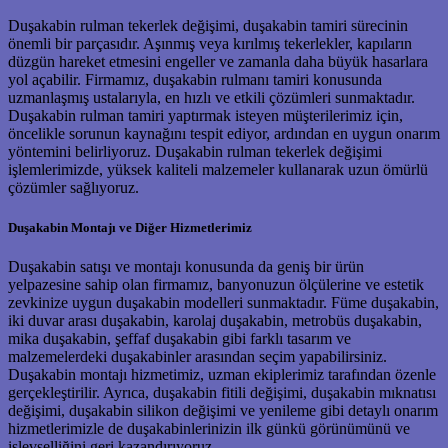
Duşakabin rulman tekerlek değişimi, duşakabin tamiri sürecinin
önemli bir parçasıdır. Aşınmış veya kırılmış tekerlekler, kapıların
düzgün hareket etmesini engeller ve zamanla daha büyük hasarlara
yol açabilir. Firmamız, duşakabin rulmanı tamiri konusunda
uzmanlaşmış ustalarıyla, en hızlı ve etkili çözümleri sunmaktadır.
Duşakabin rulman tamiri yaptırmak isteyen müşterilerimiz için,
öncelikle sorunun kaynağını tespit ediyor, ardından en uygun onarım
yöntemini belirliyoruz. Duşakabin rulman tekerlek değişimi
işlemlerimizde, yüksek kaliteli malzemeler kullanarak uzun ömürlü
çözümler sağlıyoruz.
Duşakabin Montajı ve Diğer Hizmetlerimiz
Duşakabin satışı ve montajı konusunda da geniş bir ürün
yelpazesine sahip olan firmamız, banyonuzun ölçülerine ve estetik
zevkinize uygun duşakabin modelleri sunmaktadır. Füme duşakabin,
iki duvar arası duşakabin, karolaj duşakabin, metrobüs duşakabin,
mika duşakabin, şeffaf duşakabin gibi farklı tasarım ve
malzemelerdeki duşakabinler arasından seçim yapabilirsiniz.
Duşakabin montajı hizmetimiz, uzman ekiplerimiz tarafından özenle
gerçekleştirilir. Ayrıca, duşakabin fitili değişimi, duşakabin mıknatısı
değişimi, duşakabin silikon değişimi ve yenileme gibi detaylı onarım
hizmetlerimizle de duşakabinlerinizin ilk günkü görünümünü ve
işlevselliğini geri kazandırıyoruz.