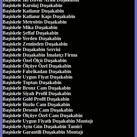
Başiskele Karolaj Duşakabin
Başiskele Katlanır Duşakabin
Başiskele Katlanır Kapı Duşakabin
Başiskele Metrobüs Duşakabin
Başiskele Mika Duşakabin
Başiskele Şeffaf Duşakabin
Başiskele Yerden Duşakabin
Başiskele Zeminden Duşakabin
Başiskele Duşakabin Servisi
Başiskele Duşakabin İmalatçı Firma
Başiskele Özel Ölçü Duşakabin
Başiskele Ölçüye Özel Duşakabin
Başiskele Fabrikadan Duşakabin
Başiskele Uygun Fiyat Duşakabin
Başiskele Toptan Duşakabin
Başiskele Bronz Cam Duşakabin
Başiskele Siyah Profil Duşakabin
Başiskele Gold Profil Duşakabin
Başiskele Buzlu Cam Duşakabin
Başiskele Desenli Cam Duşakabin
Başiskele Ölçüye Özel Cam Duşakabin
Başiskele Uygun Fiyatlı Duşakabin Montajı
Başiskele Aynı Gün Duşakabin Tamiri
Başiskele Garantili Duşakabin Montajı