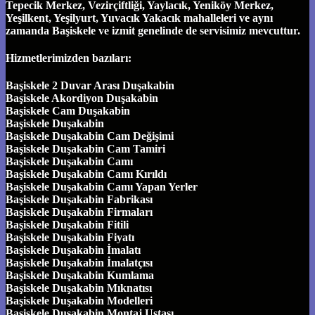
Tepecik Merkez, Vezirçiftliği, Yaylacık, Yeniköy Merkez,
Yeşilkent, Yeşilyurt, Yuvacık Yakacık mahalleleri ve aynı
zamanda Başiskele ve izmit genelinde de servisimiz mevcuttur.
Hizmetlerimizden bazıları:
Başiskele 2 Duvar Arası Duşakabin
Başiskele Akordiyon Duşakabin
Başiskele Cam Duşakabin
Başiskele Duşakabin
Başiskele Duşakabin Cam Değişimi
Başiskele Duşakabin Cam Tamiri
Başiskele Duşakabin Camı
Başiskele Duşakabin Camı Kırıldı
Başiskele Duşakabin Camı Yapan Yerler
Başiskele Duşakabin Fabrikası
Başiskele Duşakabin Firmaları
Başiskele Duşakabin Fitili
Başiskele Duşakabin Fiyatı
Başiskele Duşakabin İmalatı
Başiskele Duşakabin İmalatçısı
Başiskele Duşakabin Kumlama
Başiskele Duşakabin Mıknatısı
Başiskele Duşakabin Modelleri
Başiskele Duşakabin Montaj Ustası