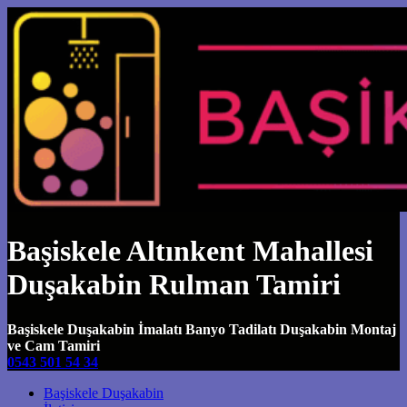
Başiskele Altınkent Mahallesi
Duşakabin Rulman Tamiri
Başiskele Duşakabin İmalatı Banyo Tadilatı Duşakabin Montaj
ve Cam Tamiri
0543 501 54 34
Main Navigation
Başiskele Duşakabin