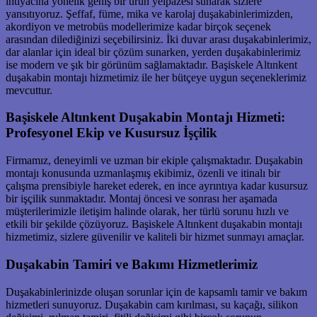
ihtiyacına yönelik geniş bir ürün yelpazesi sunarak sizlere
yansıtıyoruz. Şeffaf, füme, mika ve karolaj duşakabinlerimizden,
akordiyon ve metrobüs modellerimize kadar birçok seçenek
arasından dilediğinizi seçebilirsiniz. İki duvar arası duşakabinlerimiz,
dar alanlar için ideal bir çözüm sunarken, yerden duşakabinlerimiz
ise modern ve şık bir görünüm sağlamaktadır. Başiskele Altınkent
duşakabin montajı hizmetimiz ile her bütçeye uygun seçeneklerimiz
mevcuttur.
Başiskele Altınkent Duşakabin Montajı Hizmeti:
Profesyonel Ekip ve Kusursuz İşçilik
Firmamız, deneyimli ve uzman bir ekiple çalışmaktadır. Duşakabin
montajı konusunda uzmanlaşmış ekibimiz, özenli ve itinalı bir
çalışma prensibiyle hareket ederek, en ince ayrıntıya kadar kusursuz
bir işçilik sunmaktadır. Montaj öncesi ve sonrası her aşamada
müşterilerimizle iletişim halinde olarak, her türlü sorunu hızlı ve
etkili bir şekilde çözüyoruz. Başiskele Altınkent duşakabin montajı
hizmetimiz, sizlere güvenilir ve kaliteli bir hizmet sunmayı amaçlar.
Duşakabin Tamiri ve Bakımı Hizmetlerimiz
Duşakabinlerinizde oluşan sorunlar için de kapsamlı tamir ve bakım
hizmetleri sunuyoruz. Duşakabin cam kırılması, su kaçağı, silikon