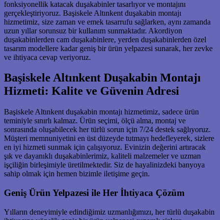
fonksiyonellik katacak duşakabinler tasarlıyor ve montajını
gerçekleştiriyoruz. Başiskele Altınkent duşakabin montajı
hizmetimiz, size zaman ve emek tasarrufu sağlarken, aynı zamanda
uzun yıllar sorunsuz bir kullanım sunmaktadır. Akordiyon
duşakabinlerden cam duşakabinlere, yerden duşakabinlerden özel
tasarım modellere kadar geniş bir ürün yelpazesi sunarak, her zevke
ve ihtiyaca cevap veriyoruz.
Başiskele Altınkent Duşakabin Montajı
Hizmeti: Kalite ve Güvenin Adresi
Başiskele Altınkent duşakabin montajı hizmetimiz, sadece ürün
teminiyle sınırlı kalmaz. Ürün seçimi, ölçü alma, montaj ve
sonrasında oluşabilecek her türlü sorun için 7/24 destek sağlıyoruz.
Müşteri memnuniyetini en üst düzeyde tutmayı hedefleyerek, sizlere
en iyi hizmeti sunmak için çalışıyoruz. Evinizin değerini artıracak
şık ve dayanıklı duşakabinlerimiz, kaliteli malzemeler ve uzman
işçiliğin birleşimiyle üretilmektedir. Siz de hayalinizdeki banyoya
sahip olmak için hemen bizimle iletişime geçin.
Geniş Ürün Yelpazesi ile Her İhtiyaca Çözüm
Yılların deneyimiyle edindiğimiz uzmanlığımızı, her türlü duşakabin