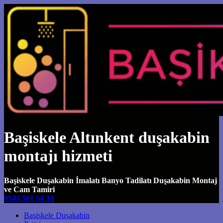
Başiskele Altınkent duşakabin
montajı hizmeti
Başiskele Duşakabin İmalatı Banyo Tadilatı Duşakabin Montaj
ve Cam Tamiri
0543 501 54 34
Main Navigation
Başiskele Duşakabin