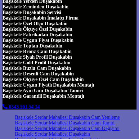
Başiskele Yerden Duşakabin
Başiskele Zeminden Duşakabin
Başiskele Duşakabin Servisi
Başiskele Duşakabin İmalatçı Firma
Başiskele Özel Ölçü Duşakabin
Başiskele Ölçüye Özel Duşakabin
Başiskele Fabrikadan Duşakabin
Başiskele Uygun Fiyat Duşakabin
Başiskele Toptan Duşakabin
Başiskele Bronz Cam Duşakabin
Başiskele Siyah Profil Duşakabin
Başiskele Gold Profil Duşakabin
Başiskele Buzlu Cam Duşakabin
Başiskele Desenli Cam Duşakabin
Başiskele Ölçüye Özel Cam Duşakabin
Başiskele Uygun Fiyatlı Duşakabin Montajı
Başiskele Aynı Gün Duşakabin Tamiri
Başiskele Garantili Duşakabin Montajı
0543 501 54 34
Başiskele Serdar Mahallesi Duşakabin Cam Yenileme
Başiskele Serdar Mahallesi Duşakabin Cam Tamiri
Başiskele Serdar Mahallesi Duşakabin Cam Değişimi
Başiskele Serdar Mahallesi Duşakabin