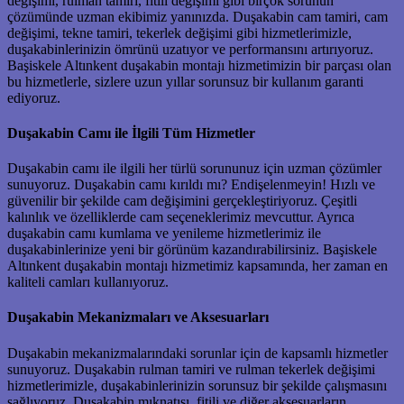
değişimi, rulman tamiri, fitili değişimi gibi birçok sorunun
çözümünde uzman ekibimiz yanınızda. Duşakabin cam tamiri, cam
değişimi, tekne tamiri, tekerlek değişimi gibi hizmetlerimizle,
duşakabinlerinizin ömrünü uzatıyor ve performansını artırıyoruz.
Başiskele Altınkent duşakabin montajı hizmetimizin bir parçası olan
bu hizmetlerle, sizlere uzun yıllar sorunsuz bir kullanım garanti
ediyoruz.
Duşakabin Camı ile İlgili Tüm Hizmetler
Duşakabin camı ile ilgili her türlü sorununuz için uzman çözümler
sunuyoruz. Duşakabin camı kırıldı mı? Endişelenmeyin! Hızlı ve
güvenilir bir şekilde cam değişimini gerçekleştiriyoruz. Çeşitli
kalınlık ve özelliklerde cam seçeneklerimiz mevcuttur. Ayrıca
duşakabin camı kumlama ve yenileme hizmetlerimiz ile
duşakabinlerinize yeni bir görünüm kazandırabilirsiniz. Başiskele
Altınkent duşakabin montajı hizmetimiz kapsamında, her zaman en
kaliteli camları kullanıyoruz.
Duşakabin Mekanizmaları ve Aksesuarları
Duşakabin mekanizmalarındaki sorunlar için de kapsamlı hizmetler
sunuyoruz. Duşakabin rulman tamiri ve rulman tekerlek değişimi
hizmetlerimizle, duşakabinlerinizin sorunsuz bir şekilde çalışmasını
sağlıyoruz. Duşakabin mıknatısı, fitili ve diğer aksesuarların