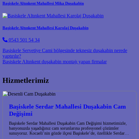
Başiskele Altınkent Mahallesi Mika Duşakabin
Başiskele Altınkent Mahallesi Karolaj Duşakabin
0543 501 54 34
Post navigation
Başiskele Servetiye Cami bölgesinde teknesiz duşakabin nerede
yaptırılır?
Başiskele Altınkent duşakabin montajı yapan firmalar
Hizmetlerimiz
Başiskele Serdar Mahallesi Duşakabin Cam
Değişimi
Başiskele Serdar Mahallesi Duşakabin Cam Değişimi hizmetimizle,
banyonuzda yaşadığınız cam sorunlarına profesyonel çözümler
sunuyoruz. Kocaeli’nin gözde ilçesi Başiskele’de, özellikle Serdar…