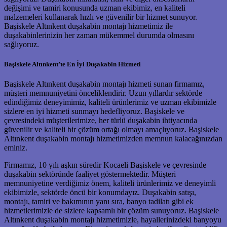
değişimi ve tamiri konusunda uzman ekibimiz, en kaliteli
malzemeleri kullanarak hızlı ve güvenilir bir hizmet sunuyor.
Başiskele Altınkent duşakabin montajı hizmetimiz ile
duşakabinlerinizin her zaman mükemmel durumda olmasını
sağlıyoruz.
Başiskele Altınkent’te En İyi Duşakabin Hizmeti
Başiskele Altınkent duşakabin montajı hizmeti sunan firmamız,
müşteri memnuniyetini önceliklendirir. Uzun yıllardır sektörde
edindiğimiz deneyimimiz, kaliteli ürünlerimiz ve uzman ekibimizle
sizlere en iyi hizmeti sunmayı hedefliyoruz. Başiskele ve
çevresindeki müşterilerimize, her türlü duşakabin ihtiyacında
güvenilir ve kaliteli bir çözüm ortağı olmayı amaçlıyoruz. Başiskele
Altınkent duşakabin montajı hizmetimizden memnun kalacağınızdan
eminiz.
Firmamız, 10 yılı aşkın süredir Kocaeli Başiskele ve çevresinde
duşakabin sektöründe faaliyet göstermektedir. Müşteri
memnuniyetine verdiğimiz önem, kaliteli ürünlerimiz ve deneyimli
ekibimizle, sektörde öncü bir konumdayız. Duşakabin satışı,
montajı, tamiri ve bakımının yanı sıra, banyo tadilatı gibi ek
hizmetlerimizle de sizlere kapsamlı bir çözüm sunuyoruz. Başiskele
Altınkent duşakabin montajı hizmetimizle, hayallerinizdeki banyoyu