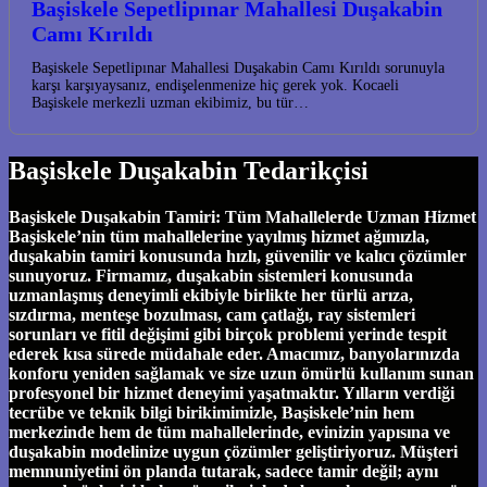
Başiskele Sepetlipınar Mahallesi Duşakabin
Camı Kırıldı
Başiskele Sepetlipınar Mahallesi Duşakabin Camı Kırıldı sorunuyla
karşı karşıyaysanız, endişelenmenize hiç gerek yok. Kocaeli
Başiskele merkezli uzman ekibimiz, bu tür…
Başiskele Duşakabin Tedarikçisi
Başiskele Duşakabin Tamiri: Tüm Mahallelerde Uzman Hizmet
Başiskele’nin tüm mahallelerine yayılmış hizmet ağımızla,
duşakabin tamiri konusunda hızlı, güvenilir ve kalıcı çözümler
sunuyoruz. Firmamız, duşakabin sistemleri konusunda
uzmanlaşmış deneyimli ekibiyle birlikte her türlü arıza,
sızdırma, menteşe bozulması, cam çatlağı, ray sistemleri
sorunları ve fitil değişimi gibi birçok problemi yerinde tespit
ederek kısa sürede müdahale eder. Amacımız, banyolarınızda
konforu yeniden sağlamak ve size uzun ömürlü kullanım sunan
profesyonel bir hizmet deneyimi yaşatmaktır. Yılların verdiği
tecrübe ve teknik bilgi birikimimizle, Başiskele’nin hem
merkezinde hem de tüm mahallelerinde, evinizin yapısına ve
duşakabin modelinize uygun çözümler geliştiriyoruz. Müşteri
memnuniyetini ön planda tutarak, sadece tamir değil; aynı