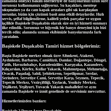
zamanda önleyici bakım önerileriyle de banyolarınızı uzun süre
sorunsuz kullanmanızı sağlıyoruz. Su kaçakları, menteşe
sıkışmaları ya da cam kapak arızaları gibi sık karşılaşılan
sorunlar, bizim için çözümü basit ama etkili detaylardır. Hızlı
servis, şeffaf bilgilendirme, kaliteli yedek parçalar ve uygun
işçilikle Başiskele Duşakabin olarak size en iyi hizmeti sunmayı
ilke edindik. Sorunsuz ve hijyenik bir banyo deneyimi için bizi
tercih edin; alanında uzman ekibimizle banyolarınızda fark
yaratalım.
Başiskele Duşakabin Tamiri hizmet bölgelerimiz:
Başta Başiskele merkez olmak üzre Altınkent, Atakent,
Aydınkent, Barbaros, Camidüzü, Damlar, Doğantepe, Döngel,
Fatih, Havuzlubahçe, Karadenizliler, Karşıyaka, Kazandere,
Kılıçarslan, Körfez, Kullar Yakacık, Mahmutpaşa, Mehmetağa,
Ovacık, Paşadağ, Sahil, Şehitekrem, Sepetlipınar, Serdar,
Serindere, Servetiye Cami, Servetiye Karşı, Seymen, Tepecik,
Tepecik Merkez, Vezirçiftliği, Yaylacık, Yeniköy Merkez,
Yeşilkent, Yeşilyurt, Yuvacık Yakacık mahalleleri ve aynı
zamanda Başiskele ve izmit genelinde de servisimiz mevcuttur.
Hizmetlerimizden bazıları:
Başiskele 2 Duvar Arası Duşakabin