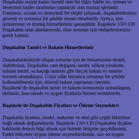
Duşakabin seçimi kadar önemli olan bir diğer faktör ise, uzman ve
deneyimli kişiler tarafından yapılacak olan montaj işlemidir.
Firmamız, uzman ve deneyimli bir ekiple çalışarak, duşakabinlerinizi
güvenli ve sorunsuz bir şekilde monte etmektedir. Ayrıca, tüm
ürünlerimiz ve montaj hizmetlerimiz garantilidir. Başiskele 150×130
Duşakabin satın alımlarınızda, olası sorunlar için endişelenmenize
gerek kalmaz.
Duşakabin Tamiri ve Bakımı Hizmetlerimiz
Duşakabinlerinizde oluşan sorunlar için de firmamızdan destek
alabilirsiniz. Duşakabin cam değişimi, tamiri, silikon yenileme,
rulman tamiri, su kaçağı onarımı gibi birçok bakım ve onarım
hizmeti sunmaktayız. Uzun yıllar boyunca sorunsuz bir şekilde
kullanabilmeniz için, düzenli bakım yapmanızı öneririz.
Başiskele’de duşakabin tamiri ve bakımı konusunda uzmanlaşmış
ekibimiz, kısa sürede ve uygun fiyatlarla hizmet vermektedir.
Başiskele’de Duşakabin Fiyatları ve Ödeme Seçenekleri
Duşakabin fiyatları, model, malzeme ve ebat gibi çeşitli faktörlere
bağlı olarak değişmektedir. Başiskele 150×130 Duşakabin fiyatları
hakkında detaylı bilgi almak için bizimle iletişime geçebilirsiniz.
Farklı bütçelere uygun ödeme seçeneklerimizle, size en uygun