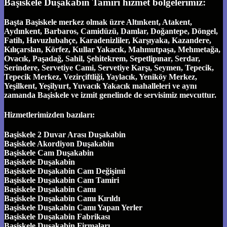
Başiskele Duşakabin Tamiri hizmet bölgelerimiz:
Başta Başiskele merkez olmak üzre Altınkent, Atakent,
Aydınkent, Barbaros, Camidüzü, Damlar, Doğantepe, Döngel,
Fatih, Havuzlubahçe, Karadenizliler, Karşıyaka, Kazandere,
Kılıçarslan, Körfez, Kullar Yakacık, Mahmutpaşa, Mehmetağa,
Ovacık, Paşadağ, Sahil, Şehitekrem, Sepetlipınar, Serdar,
Serindere, Servetiye Cami, Servetiye Karşı, Seymen, Tepecik,
Tepecik Merkez, Vezirçiftliği, Yaylacık, Yeniköy Merkez,
Yeşilkent, Yeşilyurt, Yuvacık Yakacık mahalleleri ve aynı
zamanda Başiskele ve izmit genelinde de servisimiz mevcuttur.
Hizmetlerimizden bazıları:
Başiskele 2 Duvar Arası Duşakabin
Başiskele Akordiyon Duşakabin
Başiskele Cam Duşakabin
Başiskele Duşakabin
Başiskele Duşakabin Cam Değişimi
Başiskele Duşakabin Cam Tamiri
Başiskele Duşakabin Camı
Başiskele Duşakabin Camı Kırıldı
Başiskele Duşakabin Camı Yapan Yerler
Başiskele Duşakabin Fabrikası
Başiskele Duşakabin Firmaları