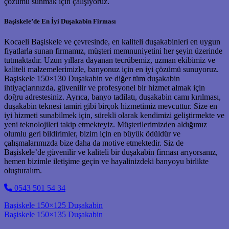
çözümü sunmak için çalışıyoruz.
Başiskele’de En İyi Duşakabin Firması
Kocaeli Başiskele ve çevresinde, en kaliteli duşakabinleri en uygun
fiyatlarla sunan firmamız, müşteri memnuniyetini her şeyin üzerinde
tutmaktadır. Uzun yıllara dayanan tecrübemiz, uzman ekibimiz ve
kaliteli malzemelerimizle, banyonuz için en iyi çözümü sunuyoruz.
Başiskele 150×130 Duşakabin ve diğer tüm duşakabin
ihtiyaçlarınızda, güvenilir ve profesyonel bir hizmet almak için
doğru adrestesiniz. Ayrıca, banyo tadilatı, duşakabin camı kırılması,
duşakabin teknesi tamiri gibi birçok hizmetimiz mevcuttur. Size en
iyi hizmeti sunabilmek için, sürekli olarak kendimizi geliştirmekte ve
yeni teknolojileri takip etmekteyiz. Müşterilerimizden aldığımız
olumlu geri bildirimler, bizim için en büyük ödüldür ve
çalışmalarımızda bize daha da motive etmektedir. Siz de
Başiskele’de güvenilir ve kaliteli bir duşakabin firması arıyorsanız,
hemen bizimle iletişime geçin ve hayalinizdeki banyoyu birlikte
oluşturalım.
0543 501 54 34
Post navigation
Başiskele 150×125 Duşakabin
Başiskele 150×135 Duşakabin