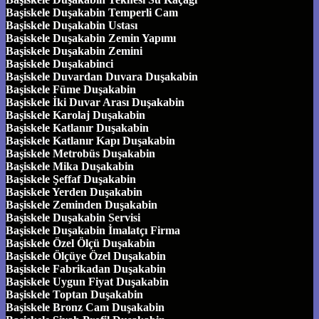
Başiskele Duşakabin Temperli Cam
Başiskele Duşakabin Ustası
Başiskele Duşakabin Zemin Yapımı
Başiskele Duşakabin Zemini
Başiskele Duşakabinci
Başiskele Duvardan Duvara Duşakabin
Başiskele Füme Duşakabin
Başiskele İki Duvar Arası Duşakabin
Başiskele Karolaj Duşakabin
Başiskele Katlanır Duşakabin
Başiskele Katlanır Kapı Duşakabin
Başiskele Metrobüs Duşakabin
Başiskele Mika Duşakabin
Başiskele Şeffaf Duşakabin
Başiskele Yerden Duşakabin
Başiskele Zeminden Duşakabin
Başiskele Duşakabin Servisi
Başiskele Duşakabin İmalatçı Firma
Başiskele Özel Ölçü Duşakabin
Başiskele Ölçüye Özel Duşakabin
Başiskele Fabrikadan Duşakabin
Başiskele Uygun Fiyat Duşakabin
Başiskele Toptan Duşakabin
Başiskele Bronz Cam Duşakabin