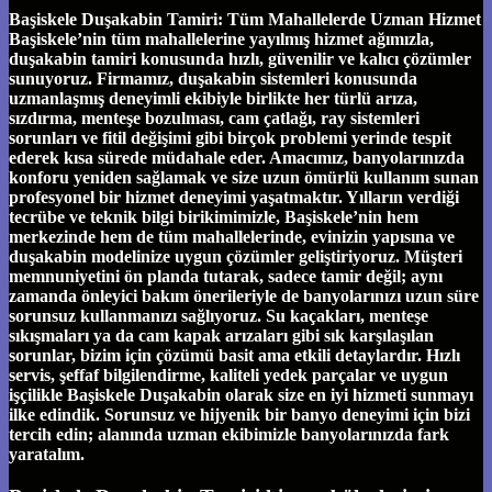
Başiskele Duşakabin Tamiri: Tüm Mahallelerde Uzman Hizmet
Başiskele’nin tüm mahallelerine yayılmış hizmet ağımızla,
duşakabin tamiri konusunda hızlı, güvenilir ve kalıcı çözümler
sunuyoruz. Firmamız, duşakabin sistemleri konusunda
uzmanlaşmış deneyimli ekibiyle birlikte her türlü arıza,
sızdırma, menteşe bozulması, cam çatlağı, ray sistemleri
sorunları ve fitil değişimi gibi birçok problemi yerinde tespit
ederek kısa sürede müdahale eder. Amacımız, banyolarınızda
konforu yeniden sağlamak ve size uzun ömürlü kullanım sunan
profesyonel bir hizmet deneyimi yaşatmaktır. Yılların verdiği
tecrübe ve teknik bilgi birikimimizle, Başiskele’nin hem
merkezinde hem de tüm mahallelerinde, evinizin yapısına ve
duşakabin modelinize uygun çözümler geliştiriyoruz. Müşteri
memnuniyetini ön planda tutarak, sadece tamir değil; aynı
zamanda önleyici bakım önerileriyle de banyolarınızı uzun süre
sorunsuz kullanmanızı sağlıyoruz. Su kaçakları, menteşe
sıkışmaları ya da cam kapak arızaları gibi sık karşılaşılan
sorunlar, bizim için çözümü basit ama etkili detaylardır. Hızlı
servis, şeffaf bilgilendirme, kaliteli yedek parçalar ve uygun
işçilikle Başiskele Duşakabin olarak size en iyi hizmeti sunmayı
ilke edindik. Sorunsuz ve hijyenik bir banyo deneyimi için bizi
tercih edin; alanında uzman ekibimizle banyolarınızda fark
yaratalım.