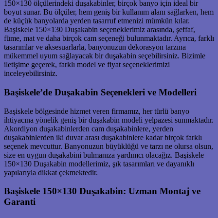
150×130 ölçülerindeki duşakabinler, birçok banyo için ideal bir
boyut sunar. Bu ölçüler, hem geniş bir kullanım alanı sağlarken, hem
de küçük banyolarda yerden tasarruf etmenizi mümkün kılar.
Başiskele 150×130 Duşakabin seçeneklerimiz arasında, şeffaf,
füme, mat ve daha birçok cam seçeneği bulunmaktadır. Ayrıca, farklı
tasarımlar ve aksesuarlarla, banyonuzun dekorasyon tarzına
mükemmel uyum sağlayacak bir duşakabin seçebilirsiniz. Bizimle
iletişime geçerek, farklı model ve fiyat seçeneklerimizi
inceleyebilirsiniz.
Başiskele’de Duşakabin Seçenekleri ve Modelleri
Başiskele bölgesinde hizmet veren firmamız, her türlü banyo
ihtiyacına yönelik geniş bir duşakabin modeli yelpazesi sunmaktadır.
Akordiyon duşakabinlerden cam duşakabinlere, yerden
duşakabinlerden iki duvar arası duşakabinlere kadar birçok farklı
seçenek mevcuttur. Banyonuzun büyüklüğü ve tarzı ne olursa olsun,
size en uygun duşakabini bulmanıza yardımcı olacağız. Başiskele
150×130 Duşakabin modellerimiz, şık tasarımları ve dayanıklı
yapılarıyla dikkat çekmektedir.
Başiskele 150×130 Duşakabin: Uzman Montaj ve
Garanti