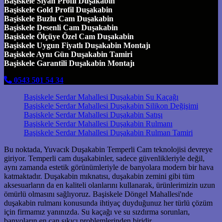
Başiskele Siyah Profil Duşakabin
Başiskele Gold Profil Duşakabin
Başiskele Buzlu Cam Duşakabin
Başiskele Desenli Cam Duşakabin
Başiskele Ölçüye Özel Cam Duşakabin
Başiskele Uygun Fiyatlı Duşakabin Montajı
Başiskele Aynı Gün Duşakabin Tamiri
Başiskele Garantili Duşakabin Montajı
0543 501 54 34
Başiskele Serdar Mahallesi Duşakabin Su Kaçağı
Başiskele Serdar Mahallesi Duşakabin Silikon Değişimi
Başiskele Serdar Mahallesi Duşakabin Satışı
Başiskele Serdar Mahallesi Duşakabin Rulmanı
Başiskele Serdar Mahallesi Duşakabin Rulman Tamiri
Bu noktada, Yuvacık Duşakabin Temperli Cam teknolojisi devreye
giriyor. Temperli cam duşakabinler, sadece güvenlikleriyle değil,
aynı zamanda estetik görünümleriyle de banyolara modern bir hava
katmaktadır. Duşakabin mıknatısı, duşakabin zemini gibi tüm
aksesuarların da en kaliteli olanlarını kullanarak, ürünlerimizin uzun
ömürlü olmasını sağlıyoruz. Başiskele Döngel Mahallesi'nde
duşakabin rulmanı konusunda ihtiyaç duyduğunuz her türlü çözüm
için firmamız yanınızda. Su kaçağı ve su sızdırma sorunları,
banyoların en can sıkıcı problemlerinden biridir.