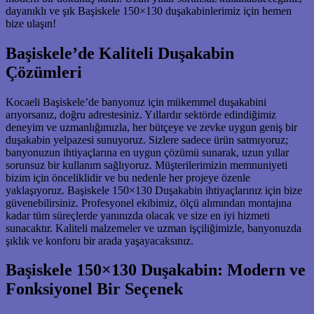
dayanıklı ve şık Başiskele 150×130 duşakabinlerimiz için hemen
bize ulaşın!
Başiskele’de Kaliteli Duşakabin
Çözümleri
Kocaeli Başiskele’de banyonuz için mükemmel duşakabini
arıyorsanız, doğru adrestesiniz. Yıllardır sektörde edindiğimiz
deneyim ve uzmanlığımızla, her bütçeye ve zevke uygun geniş bir
duşakabin yelpazesi sunuyoruz. Sizlere sadece ürün satmıyoruz;
banyonuzun ihtiyaçlarına en uygun çözümü sunarak, uzun yıllar
sorunsuz bir kullanım sağlıyoruz. Müşterilerimizin memnuniyeti
bizim için önceliklidir ve bu nedenle her projeye özenle
yaklaşıyoruz. Başiskele 150×130 Duşakabin ihtiyaçlarınız için bize
güvenebilirsiniz. Profesyonel ekibimiz, ölçü alımından montajına
kadar tüm süreçlerde yanınızda olacak ve size en iyi hizmeti
sunacaktır. Kaliteli malzemeler ve uzman işçiliğimizle, banyonuzda
şıklık ve konforu bir arada yaşayacaksınız.
Başiskele 150×130 Duşakabin: Modern ve
Fonksiyonel Bir Seçenek