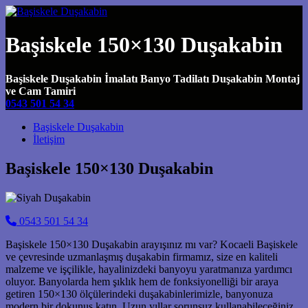
Başiskele 150×130 Duşakabin
Başiskele Duşakabin İmalatı Banyo Tadilatı Duşakabin Montaj
ve Cam Tamiri
0543 501 54 34
Main Navigation
Başiskele Duşakabin
İletişim
Başiskele 150×130 Duşakabin
0543 501 54 34
Başiskele 150×130 Duşakabin arayışınız mı var? Kocaeli Başiskele
ve çevresinde uzmanlaşmış duşakabin firmamız, size en kaliteli
malzeme ve işçilikle, hayalinizdeki banyoyu yaratmanıza yardımcı
oluyor. Banyolarda hem şıklık hem de fonksiyonelliği bir araya
getiren 150×130 ölçülerindeki duşakabinlerimizle, banyonuza
modern bir dokunuş katın. Uzun yıllar sorunsuz kullanabileceğiniz,